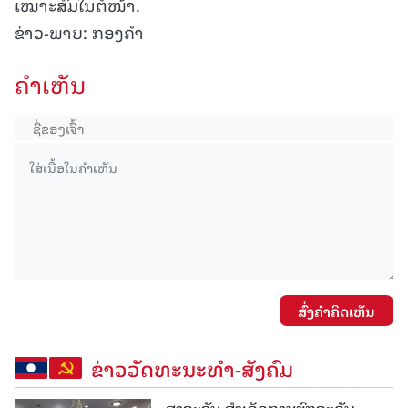
ເໝາະສົມໃນຕໍ່ໜ້າ.
ຂ່າວ-ພາບ: ກອງຄຳ
ຄໍາເຫັນ
ສົ່ງຄໍາຄິດເຫັນ
ຂ່າວວັດທະນະທຳ-ສັງຄົມ