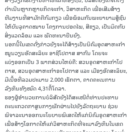
ດຳເນີນຫຼາກຫຼາຍກິດຈະກຳ, ວິສາຫະກິດ ເພື່ອເສີມສ້າງ
ທີມງານທີ່ສາມັກຄີກົມກຽວ ເພື່ອພ້ອມກັນພະຍາຍາມສູ້ຊົນ
ໃຫ້ບັນລຸຄາດໝາຍ ໂຄງການປອດໄພ, ສີຂຽວ, ເປັນມິດກັບ
ສິ່ງແວດລ້ອມ ແລະ ພັດທະນາຍືນຍົງ.
ນອກນີ້ໃນເຂດດັ່ງກ່າວຍັງຈະໄດ້ສ້າງເປັນນິຄົມອຸດສາຫະກຳ
ໝູນວຽນອັດສະລິຍະ ອາຊີໂປຕາສ ສາກົນ ໂດຍຈະ
ແບ່ງອອກເປັນ 3 ພາກສ່ວນໃຫຍ່ຄື: ສວນອຸດສາຫະກຳໂປ
ຕາສ, ສວນອຸດສາຫະກຳອະໂປຕາສ ແລະ ເມືອງອັດສະລິຍະ,
ມີເນື້ອທີ່ລວມປະມານ 2.000 ເຮັກຕາ, ຄາດຄະເນການ
ລົງທຶນທັງໝົດ 4,31ຕື້ໂດລາ.
ຮອງຜູ້ອຳນວຍການບໍລິສັດຍັງໄດ້ສະເໜີຕໍ່ທ່ານປະທານ
ຄະນະກວດກາສູນກາງພັກຜ່ານໄປຍັງລັດຖະບານ ຊ່ວຍ
ພິຈາລະນາອອກນະໂຍບາຍພິເສດໃຫ້ແກ່ນິຄົມອຸດສາຫະກຳ
ເພື່ອສ້າງໂອກາດໃຫ້ແກ່ວິສາຫະກິດທີ່ຈະມາລົງທຶນໃນເຂດ