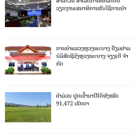
ສາລະວັນ ສໍາເລັດການຍົກລະດັບ
ວຽກງານເສນາທິການຮັບໃຊ້ການນໍາ
ການນຳແຂວງຫຼວງພະບາງ ຢ້ຽມ​ຢາມ
ບໍ​ລິ​ສັດຊີມັງຫຼວງພະບາງ ຈຽງເກີ ຈໍາ
ກັດ
ຄໍາມ່ວນ ປູກເຂົ້ານາປີໄດ້ທັງໝົດ
91,472 ເຮັກຕາ