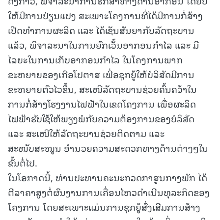
ດັ່ງກ່າວ, ພິຈາລະນາການຮັກສາທາງດ້ານອາກອນ ໂດຍບໍ່
ໃຫ້ມີການປ່ຽນແປງ ສະເພາະໂຄງການທີ່ໄດ້ມີການກໍ່ສ້າງ
ເປີດທຳການຜະລິດ ແລະ ໄດ້ເຊັນສັນຍາກັບລັດຖະບານ
ແລ້ວ, ພິຈາລະນາໃນການຍົກເວັ້ນອາກອນກຳໄລ ແລະ ມີ
ໄລຍະໃນການເກັບອາກອນກຳໄລ ໃນໂຄງການພາກ
ຂະຫຍາຍຂອງເກືອໂປຕາສ ເພື່ອຊຸກຍູ້ໃຫ້ບໍລິສັດມີການ
ຂະຫຍາຍຕົວໄວຂຶ້ນ, ສະເໜີລັດຖະບານຊ່ວຍຄົ້ນຄວ້າໃນ
ການກໍ່ສ້າງໂຮງງານໄຟຟ້າໃນເຂດໂຄງການ ເພື່ອຜະລິດ
ໄຟຟ້າຮັບໃຊ້ໃຫ້ພຽງພໍກັບຄວາມຕ້ອງການຂອງບໍລິສັດ
ແລະ ສະເໜີໃຫ້ລັດຖະບານຊ່ວຍຕິດຕາມ ແລະ
ສະໜັບສະໜູນ ອຳນວຍຄວາມສະດວກທາງດ້ານຕ່າງໆໃນ
ຂັ້ນຕໍ່ໄປ.
ໃນໂອກາດນີ້, ທ່ານປະທານຄະນະກວດກາສູນກາງພັກ ໄດ້
ຕີລາຄາສູງຕໍ່ຜົນງານການເຄື່ອນໄຫວດຳເນີນທຸລະກິດຂອງ
ໂຄງການ ໂດຍສະເພາະແມ່ນການຊຸກຍູ້ສົ່ງເສີມການສ້າງ