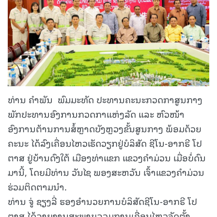
ທ່ານ ຄໍາພັນ ພົມມະທັດ ປະທານຄະນະກວດກາສູນກາງ
ພັກປະທານອົງການກວດກາແຫ່ງລັດ ແລະ ຫົວໜ້າ
ອົງການຕ້ານການສໍ້ຫຼາດບັງຫຼວງຂັ້ນສູນກາງ ພ້ອມດ້ວຍ
ຄະນະ ໄດ້ລົງເຄື່ອນໄຫວເຮັດວຽກຢູ່ບໍລິສັດ ຊີໂນ-ອາກຣີ ໂປ
ຕາສ ຢູ່ບ້ານດົງໃຕ້ ເມືອງທ່າແຂກ ແຂວງຄໍາມ່ວນ ເມື່ອບໍ່ດົນ
ມານີ້, ໂດຍມີທ່ານ ວັນໄຊ ພອງສະຫວັນ ເຈົ້າແຂວງຄໍາມ່ວນ
ຮ່ວມຕິດຕາມນຳ.
ທ່ານ ຈູ່ ຊຽງລີ່ ຮອງອຳນວຍການບໍລິສັດຊີໂນ-ອາກຣີ ໂປ
ຕາສ ໄດ້ລາຍງານສະພາບລວມການເຄື່ອນໄຫວຈັດຕັ້ງ