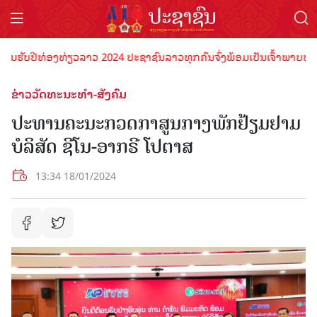
ນຮັບປີທ່ອງທ່ຽວລາວ 2024 ປະຊາຊົນລາວທຸກຄົນຈົ່ງພ້ອມເປັນເຈົ້າພາບທີ່ດີ ຕ
ຂ່າວວັດທະນະທຳ-ສັງຄົມ
ປະທານຄະນະກວດກາສູນກາງພັກຢ້ຽມຢາມ
ບໍລິສັດ ຊີໂນ-ອາກຣີ ໂປຕາສ
13:34 18/01/2024