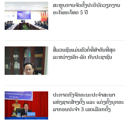
ສະຫຼຸບການຈັດຕັ້ງປະຕິບັດວຽກງານ
ອະໄພຍະໂທດ 5 ປີ
ສື່ມວນຊົນແມ່ນຂົວຕໍ່ທີ່ສໍາຄັນທີ່ສຸດ
ລະຫວ່າງພັກ-ລັດ ກັບປະຊາຊົນ
ປະກາດກົງຈັກຄະນະປະຈໍາສະພາ
ແຫ່ງຊາດສ້າງຕັ້ງ ແລະ ແຕ່ງຕັ້ງບຸກຄະ
ລາກອນປະຈໍາ 3 ເຂດເລືອກຕັ້ງ