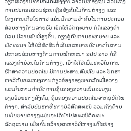
ວຽກເຮັດງານທຳໃຫ້ແກ່ແຮງງານລາວໃນທ້ອງຖິ່ນ ລວມເຖິງ
ການປະກອບສ່ວນຊ່ວຍເຫຼືອສັງຄົມໃນດ້ານຕ່າງໆ ແລະ
ໂຄງການເກືອໂປຕາສ ແມ່ນມີຄວາມສຳຄັນໃນການປະກອບ
ສ່ວນທາງດ້ານລາຍຮັບ ເຮັດໃຫ້ລັດຖະບານ ກໍຄືແຂວງຄໍາ
ມ່ວນ ມີລາຍຮັບທີ່ສູງຂຶ້ນ. ຄຽງຄູ່ກັບການຂະຫຍາຍ ແລະ
ພັດທະນາ ໃຫ້ບໍລິສັດສືບຕໍ່ເສີມຂະຫຍາຍບົດບາດໃນການ
ປະກອບສ່ວນທາງດ້ານການພັດທະນາ ສປປ ລາວ ກໍຄື
ແຂວງຄໍາມ່ວນໃນດ້ານຕ່າງໆ, ເອົາໃຈໃສ່ເພີ່ມທະວີໃນການ
ຮັກສາຄວາມປອດໄພ ມີການປະສານສົມທົບ ແລະ ປຶກສາ
ຫາລືກັບຂະແໜງການກ່ຽວຂ້ອງຂອງພາກລັດເພື່ອວາງ
ແຜນໃນການກຳນົດການຄຸ້ມຄອງຄວາມເປັນລະບຽບ
ຮຽບຮ້ອຍທາງສັງຄົມ, ຄຸ້ມຄອງຄວາມປອດໄພຈາກອຸບັດໄພ
ຕ່າງໆ. ສຳລັບບັນຫາທີ່ທາງບໍລິສັດສະເໜີ ລວມເຖິງດ້ານ
ນະໂຍບາຍຕ່າງໆແມ່ນຈະໄດ້ນຳໄປສະເໜີຕໍ່ຄະນະ
ລັດຖະບານ ເພື່ອຄົ້ນຄວ້າຊອກຫາວິທີທາງແກ້ໄຂຢ່າງ