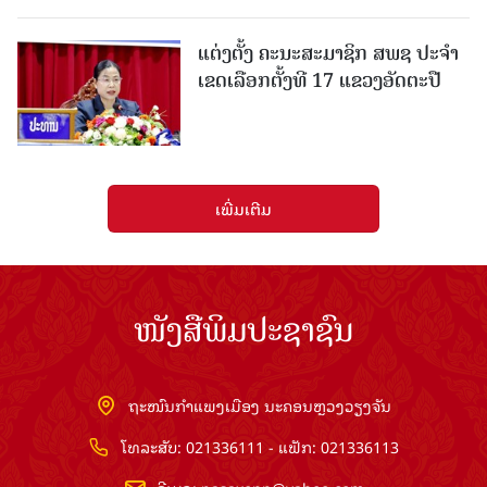
ແຕ່ງຕັ້ງ ຄະນະສະມາຊິກ ສພຊ ປະຈຳ
ເຂດເລືອກຕັ້ງທີ 17 ແຂວງອັດຕະປື
ເພີ່ມເຕີມ
ໜັງສືພິມປະຊາຊົນ
ຖະໜົນກຳແພງເມືອງ ນະຄອນຫຼວງວຽງຈັນ
ໂທລະສັບ: 021336111 - ແຟັກ: 021336113