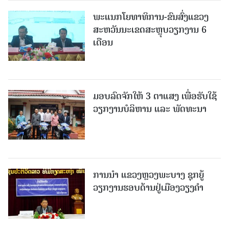
ພະແນກໂຍທາທິການ-ຂົນສົ່ງແຂວງ
ສະຫວັນນະເຂດສະຫຼຸບວຽກງານ 6
ເດືອນ
ມອບລົດຈັກໃຫ້ 3 ຕາແສງ ເພື່ອຮັບໃຊ້
ວຽກງານບໍລິຫານ ແລະ ພັດທະນາ
ການນຳ ແຂວງຫຼວງພະບາງ ຊຸກຍູ້
ວຽກງານຮອບດ້ານຢູ່ເມືອງວຽງຄໍາ