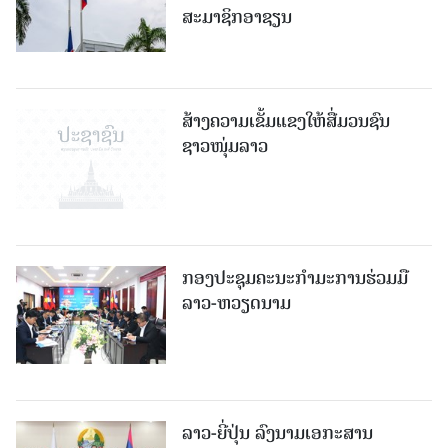
ສ້າງຄວາມເຂັ້ມແຂງໃຫ້ສື່ມວນຊົນ
ຊາວໜຸ່ມລາວ
ກອງປະຊຸມຄະນະກຳມະການຮ່ວມມື
ລາວ-ຫວຽດນາມ
ລາວ-ຍີ່ປຸ່ນ ລົງນາມເອກະສານ
ແລກປ່ຽນສະບັບປັບປຸງສໍາລັບ
ໂຄງການປັບປຸງສະໜາມບິນສາກົນວັດ