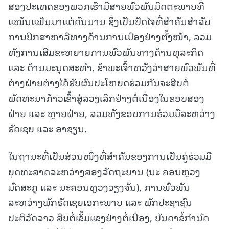
ສອງປະເທດຂອງພວກເຮົາມີສາຍພົວພັນມິດຕະພາບທີ່
ແໜ້ນແຟ້ນມາແຕ່ດົນນານ ຊຶ່ງເປັນປັດໄຈທີ່ສໍາຄັນສໍາລັບ
ການປຶກສາຫາລືທາງດ້ານການເມືອງຢ່າງຕັ້ງໜ້າ, ລວມ
ທັງການເສີມຂະຫຍາຍການພົວພັນທາງດ້ານທຸລະກິດ
ແລະ ດ້ານມະນຸດສະທຳ. ຂ້າພະເຈົ້າຫວັງວ່າສາຍພົວພັນທີ່
ຕ່າງຝ່າຍຕ່າງໄດ້ຮັບຜົນປະໂຫຍດຮ່ວມກັນຈະສືບຕໍ່
ພັດທະນາກ້າວເຂົ້າສູ່ລວງເລິກຢ່າງຕໍ່ເນື່ອງໃນຂອບສອງ
ຝ່າຍ ແລະ ຫຼາຍຝ່າຍ, ລວມທັງຂອບການຮ່ວມມືລະຫວ່າງ
ຣັດເຊຍ ແລະ ອາຊຽນ.
ໃນຖານະທີ່ເປັນສ່ວນໜຶ່ງທີ່ສຳຄັນຂອງການເປັນຄູ່ຮ່ວມມື
ຍຸດທະສາດລະຫວ່າງສອງລັດຖະບານ (ນະ ຄອນຫຼວງ
ມົດສະກູ ແລະ ນະຄອນຫຼວງວຽງຈັນ), ການພົວພັນ
ລະຫວ່າງພັກຣັດເຊຍເອກະພາບ ແລະ ພັກປະຊາຊົນ
ປະຕິວັດລາວ ສືບຕໍ່ເຂັ້ມແຂງຢ່າງຕໍ່ເນື່ອງ, ບັນດາຂໍ້ກໍານົດ