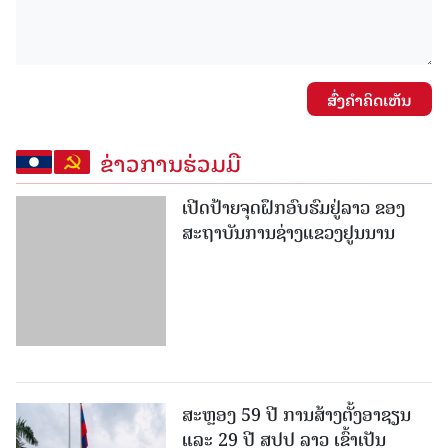
ສົ່ງຄໍາຄິດເຫັນ
ຂ່າວການຮ່ວມມື
ເປີດປ້າຍຈຸດຝຶກອົບຮົມຢູ່ລາວ ຂອງ
ສະຖາບັນການຊ່າງແຂວງຢູນນານ
ສະຫຼອງ 59 ປີ ການສ້າງຕັ້ງອາຊຽນ
ແລະ 29 ປີ ສປປ ລາວ ເຂົ້າເປັນ
ສະມາຊິກອາຊຽນ