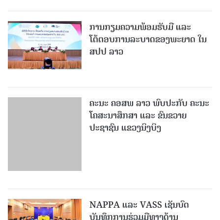
ສປປ ລາວ
ຄະນະ ຄອສພ ລາວ ພົບປະກັບ ຄະນະ
ໂຄສະນາສຶກສາ ແລະ ຂົນຂວາຍ
ປະຊາຊົນ ແຂວງນິງບິງ
NAPPA ແລະ VASS ເຊັນບົດ
ບັນທຶກການຮ່ວມມືທາງດ້ານ
ວິທະຍາສາດ 2026-2030
ເພີ່ມເຕີມ