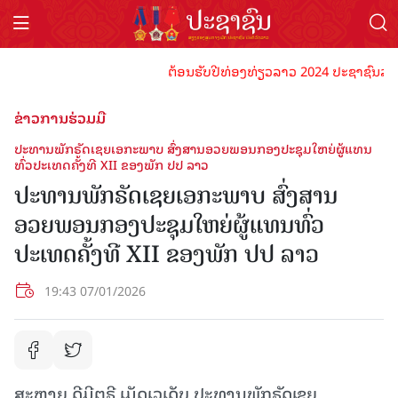
ຕ້ອນຮັບປີທ່ອງທ່ຽວລາວ 2024 ປະຊາຊົນລາວທຸກຄົ
ຂ່າວການຮ່ວມມື
ປະທານພັກຣັດເຊຍເອກະພາບ ສົ່ງສານອວຍພອນກອງປະຊຸມໃຫຍ່ຜູ້ແທນ
ທົ່ວປະເທດຄັ້ງທີ XII ຂອງພັກ ປປ ລາວ
ປະທານພັກຣັດເຊຍເອກະພາບ ສົ່ງສານ
ອວຍພອນກອງປະຊຸມໃຫຍ່ຜູ້ແທນທົ່ວ
ປະເທດຄັ້ງທີ XII ຂອງພັກ ປປ ລາວ
19:43 07/01/2026
ສະຫາຍ ດີມີຕຣີ ເມັດເວເດັບ ປະທານພັກຣັດເຊຍ