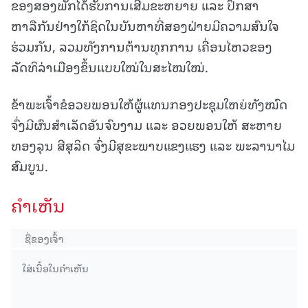
ຂອງສອງພັກໄດ້ຮັບການເສີມຂະຫຍາຍ ແລະ ປຶກສາ
ຫາລືກັນຢ່າງໃກ້ຊິດໃນບັນຫາທີ່ສອງຝ່າຍມີຄວາມສົນໃຈ
ຮ່ວມກັນ, ລວມທັງການຕ້ານທຸກການ ເຄື່ອນໄຫວຂອງ
ລັດທິລ່າເມືອງຂຶ້ນແບບໃໝ່ໃນສະໄໝໃໝ່.
ຂ້າພະເຈົ້າຂໍອວຍພອນໃຫ້ຜູ້ແທນກອງປະຊຸມໃຫຍ່ທັງໝົດ
ຈົ່ງມີຜົນສໍາເລັດອັນຈົບງາມ ແລະ ອວຍພອນໃຫ້ ສະຫາຍ
ທອງລຸນ ສີສຸລິດ ຈົ່ງມີສຸຂະພາບແຂງແຮງ ແລະ ພະລານາໄມ
ສົມບູນ.
ຄໍາເຫັນ