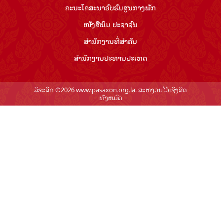
ລິຂະສິດ ©2026 www.pasaxon.org.la. ສະຫງວນໄວ້ເຊິງສິດ
ທັງຫມົດ