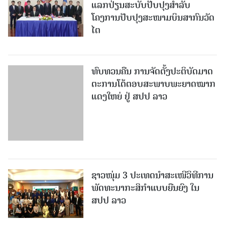
ໄຕ
ທົບທວນຄືນ ການຈັດຕັ້ງປະຕິບັດມາດ
ຕະການໂຕ້ຕອບສະພາບພະຍາດໝາກ
ແດງໃຫຍ່ ຢູ່ ສປປ ລາວ
ຊາວໜຸ່ມ 3 ປະເທດນຳສະເໜີວິທີການ
ພັດທະນາກະສິກຳແບບຍືນຍົງ ໃນ
ສປປ ລາວ
ການກຽມຄວາມພ້ອມຮັບມື ແລະ
ໂຕ້ຕອບການລະບາດຂອງພະຍາດ ໃນ