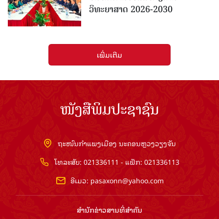
ໜັງສືພິມປະຊາຊົນ
ຖະໜົນກຳແພງເມືອງ ນະຄອນຫຼວງວຽງຈັນ
ໂທລະສັບ: 021336111 - ແຟັກ: 021336113
ອີເມວ:
pasaxonn@yahoo.com
ສຳ​ນັກ​ຂ່າວ​ສານ​ທີ່​ສຳ​ຄັນ​
ຄະນະໂຄສະນາອົບຮົມ​ສູນ​ກາງ​ພັກ
ໜັງສືພິມ ປະ​ຊາ​ຊົນ
ສຳ​ນັກ​ງານ​ທີ່​ສຳ​ຄັນ
ສຳ​ນັກ​ງານ​ປະ​ທານ​ປະ​ເທດ