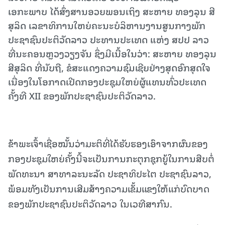
ເອກະພາບ ໄດ້ສົ່ງສານອວຍພອນເຖິງ ສະຫາຍ ທອງລຸນ ສີ
ສຸລິດ ເລຂາທິການໃຫຍ່ຄະນະບໍລິຫານງານສູນກາງພັກ
ປະຊາຊົນປະຕິວັດລາວ ປະທານປະເທດ ແຫ່ງ ສປປ ລາວ
ທີ່ນະຄອນຫຼວງວຽງຈັນ ຊຶ່ງມີເນື້ອໃນວ່າ: ສະຫາຍ ທອງລຸນ
ສີສຸລິດ ທີ່ນັບຖື, ຂໍສະແດງຄວາມຊົມເຊີຍຢ່າງສຸດອົກສຸດໃຈ
ເນື່ອງໃນໂອກາດເປີດກອງປະຊຸມໃຫຍ່ຜູ້ແທນທົ່ວປະເທດ
ຄັ້ງທີ XII ຂອງພັກປະຊາຊົນປະຕິວັດລາວ.
ຂ້າພະເຈົ້າເຊື່ອໝັ້ນວ່າມະຕິທີ່ໄດ້ຮັບຮອງເອົາຈາກຜົນຂອງ
ກອງປະຊຸມໃຫຍ່ຄັ້ງນີ້ຈະເປັນການກະຕຸກຊຸກຍູ້ໃນການສືບຕໍ່
ພັດທະນາ ສາທາລະນະລັດ ປະຊາທິປະໄຕ ປະຊາຊົນລາວ,
ພ້ອມທັງເປັນການເສີມສ້າງຄວາມເຂັ້ມແຂງໃຫ້ແກ່ບົດບາດ
ຂອງພັກປະຊາຊົນປະຕິວັດລາວ ໃນເວທີສາກົນ.