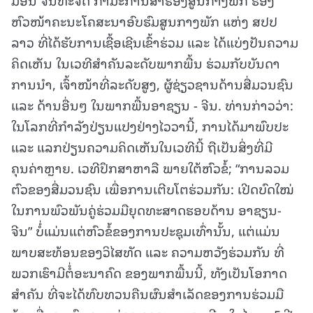
ຫົວໜ້າຄະນະໂຄສະນາອົບຮົມສູນກາງພັກ ແຫ່ງ ສປປ
ລາວ ທີ່ໄດ້ຮັບການເຊື້ອເຊີນເຂົ້າຮ່ວມ ແລະ ໄດ້ແບ່ງປັນຄວາມ
ຄິດເຫັນ ໃນເວທີສໍາຄັນລະດັບພາກພື້ນ ຮ່ວມກັບບັນດາ
ການນໍາ, ເຈົ້າໜ້າທີ່ລະດັບສູງ, ຜູ້ຊ່ຽວຊານດ້ານສື່ມວນຊົນ
ແລະ ດ້ານອື່ນໆ ໃນພາກພື້ນອາຊຽນ - ຈີນ. ທ່ານກ່າວວ່າ:
ໃນໂລກທີ່ກໍາລັງປ່ຽນແປງຢ່າງໄວວານີ້, ການໄດ້ມາພົບປະ
ແລະ ແລກປ່ຽນຄວາມຄິດເຫັນໃນເວທີນີ້ ຖືເປັນສິ່ງທີ່ມີ
ຄຸນຄ່າຫຼາຍ. ເວທີປຶກສາຫາລື ພາຍໃຕ້ຫົວຂໍ້; “ການລວມ
ຕົວຂອງສື່ມວນຊົນ ເພື່ອການເຕີບໂຕຮ່ວມກັນ: ເປີດບົດໃໝ່
ໃນການພົວພັນຄູ່ຮ່ວມມືຍຸດທະສາດຮອບດ້ານ ອາຊຽນ-
ຈີນ” ບໍໍ່ແມ່ນແຕ່ຫົວຂໍ້ຂອງການປະຊຸມເທົ່ານັ້ນ, ແຕ່ແມ່ນ
ພາບສະທ້ອນຂອງວິໄສທັດ ແລະ ຄວາມຫວັງຮ່ວມກັນ ທີ່
ພວກເຮົາມີຕໍໍ່ອະນາຄົດ ຂອງພາກພື້ນນີ້, ທັງເປັນໂອກາດ
ສໍາຄັນ ທີ່ຈະໄດ້ທົບທວນຄືນຜົນສໍາເລັດຂອງການຮ່ວມມື