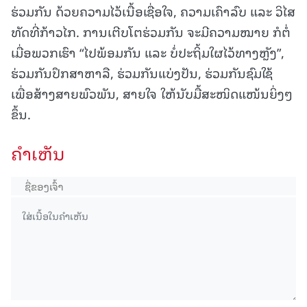
ຮ່ວມກັນ ດ້ວຍຄວາມໄວ້ເນື້ອເຊື່ອໃຈ, ຄວາມເຄົາລົບ ແລະ ວິໄສ
ທັດທີ່ກ້າວໄກ. ການເຕີບໂຕຮ່ວມກັນ ຈະມີຄວາມໝາຍ ກໍຕໍ່
ເມື່ອພວກເຮົາ “ໄປພ້ອມກັນ ແລະ ບໍ່ປະຖິ້ມໃຜໄວ້ທາງຫຼັງ”,
ຮ່ວມກັນປຶກສາຫາລື, ຮ່ວມກັນແບ່ງປັນ, ຮ່ວມກັນຊົມໃຊ້
ເພື່ອສ້າງສາຍພົວພັນ, ສາຍໃຈ ໃຫ້ນັບມື້ສະໜິດແໜ້ນຍິ່ງໆ
ຂຶ້ນ.
ຄໍາເຫັນ