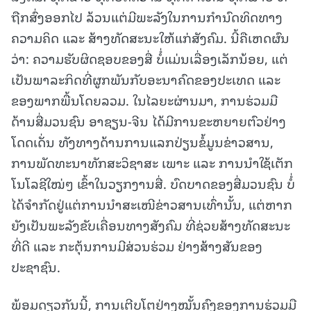
ຖືກສົ່ງອອກໄປ ລ້ວນແຕ່ມີພະລັງໃນການກໍານົດທິດທາງ
ຄວາມຄິດ ແລະ ສ້າງທັດສະນະໃຫ້ແກ່ສັງຄົມ. ນີ້ຄືເຫດຜົນ
ວ່າ: ຄວາມຮັບຜິດຊອບຂອງສື່ ບໍໍ່ແມ່ນເລື່ອງເລັກນ້ອຍ, ແຕ່
ເປັນພາລະກິດທີ່ຜູກພັນກັບອະນາຄົດຂອງປະເທດ ແລະ
ຂອງພາກພື້ນໂດຍລວມ. ໃນໄລຍະຜ່ານມາ, ການຮ່ວມມື
ດ້ານສື່ມວນຊົນ ອາຊຽນ-ຈີນ ໄດ້ມີການຂະຫຍາຍຕົວຢ່າງ
ໂດດເດັ່ນ ທັງທາງດ້ານການແລກປ່ຽນຂໍ້ມູນຂ່າວສານ,
ການພັດທະນາທັກສະວິຊາສະ ເພາະ ແລະ ການນໍາໃຊ້ເຕັກ
ໂນໂລຊີໃໝ່ໆ ເຂົ້າໃນວຽກງານສື່. ບົດບາດຂອງສື່ມວນຊົນ ບໍໍ່
ໄດ້ຈໍາກັດຢູ່ແຕ່ການນໍາສະເໜີຂ່າວສານເທົ່ານັ້ນ, ແຕ່ຫາກ
ຍັງເປັນພະລັງຂັບເຄື່ອນທາງສັງຄົມ ທີ່ຊ່ວຍສ້າງທັດສະນະ
ທີ່ດີ ແລະ ກະຕຸ້ນການມີສ່ວນຮ່ວມ ຢ່າງສ້າງສັນຂອງ
ປະຊາຊົນ.
ພ້ອມດຽວກັນນີ້, ການເຕີບໂຕຢ່າງໝັ້ນຄົງຂອງການຮ່ວມມື