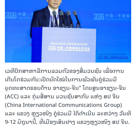
ເວທີປຶກສາຫາລືການລວມຕົວຂອງສື່ມວນຊົນ ເພື່ອການ
ເຕີບໂຕຮ່ວມກັນ:ເປີດບົດໃໝ່ໃນການພົວພັນຄູ່ຮ່ວມມື
ຍຸດທະສາດຮອບດ້ານ ອາຊຽນ-ຈີນ” ໂດຍສູນອາຊຽນ-ຈີນ
(ACC) ແລະ ກຸ່ມສື່ສານ ມວນຊົນສາກົນ ແຫ່ງ ສປ ຈີນ
(China International Communications Group)
ແລະ ແຂວງ ຫຼຽວໜິງ ຄູ່ຮ່ວມມື ໄດ້ດໍາເນີນ ລະຫວ່າງ ວັນທີ
9-12 ມິຖຸນານີ້, ທີ່ເມືອງເສິນຢາງ ແຂວງຫຼຽວໜິງ ສປ ຈີນ.