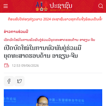
ຕ້ອນຮັບປີທ່ອງທ່ຽວລາວ 2024 ປະຊາຊົນລາວທຸກຄົນຈົ່ງພ້ອມເປັນເຈົ້າພາບທີ່ດ
ຂ່າວການຮ່ວມມື
ເປີດບົດໃໝ່ໃນການພົວພັນຄູ່ຮ່ວມມືຍຸດທະສາດຮອບດ້ານ ອາຊຽນ-ຈີນ
ເປີດບົດໃໝ່ໃນການພົວພັນຄູ່ຮ່ວມມື
ຍຸດທະສາດຮອບດ້ານ ອາຊຽນ-ຈີນ
12:53 09/06/2026