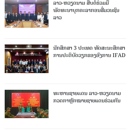
ລາວ-ຫວຽດ​ນາມ ສືບ​ຕໍ່​ຮ່ວມ​ມື
ພັດທະນາບຸກຄະລາກອນສື່ມວນຊົນ
ລາວ
ນັກສຶກສາ 3 ປະເທດ ທັດ​ສະ​ນະ​ສຶກ​ສາ
ການປະຕິບັດວຽກຂອງອົງການ IFAD
ທະຫານຊາຍເເດນ ລາວ-ຫວຽດນາມ
ກວດກາຫຼັກໝາຍຊາຍແດນຮ່ວມກັນ