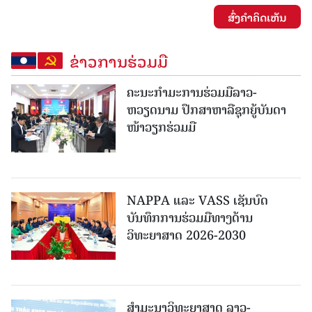
ສົ່ງຄໍາຄິດເຫັນ
ຂ່າວການຮ່ວມມື
ຄະນະກໍາມະການຮ່ວມມືລາວ-
ຫວຽດນາມ ປຶກສາຫາລືຊຸກຍູ້ບັນດາ
ໜ້າວຽກຮ່ວມມື
NAPPA ແລະ VASS ເຊັນບົດ
ບັນທຶກການຮ່ວມມືທາງດ້ານ
ວິທະຍາສາດ 2026-2030
ສຳມະນາວິທະຍາສາດ ລາວ-