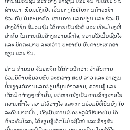
ດ້ານສື່ມວນຊົນ ລະຫວ່າງ ອາຊຽນ ແລະ ຈີນ ໃນໄລຍະ 5 ປີ
ຜ່ານມາ, ພ້ອມທັງເປີດເສັ້ນທາງໃໝ່ໃນການກ້າວໜ້າ
ຮ່ວມກັນ ໃນອະນາຄົດ. ຜ່ານການແລກປຽນ ແລະ ຮ່ວມມື
ຢ່າງໃກ້ຊິດ ສື່ມວນຊົນ ໄດ້ກາຍເປັນຂົວຕໍໍ່ ແລະ ເຊື່ອມໂຍງທີ່
ສໍາຄັນ ໃນການເສີມສ້າງຄວາມເຂົ້າໃຈ, ຄວາມໄວ້ເນື້ອເຊື່ອໃຈ
ແລະ ມິດຕະພາບ ລະຫວ່າງ ປະຊາຊົນ ບັນດາປະເທດອາ
ຊຽນ ແລະ ຈີນ.
ທ່ານ ຄໍາມອນ ຈັນທະຈິດ ໄດ້ກ່າວອີກວ່າ: ສໍາລັບການ
ຮ່ວມມືດ້ານສື່ມວນຊົນ ລະຫວ່າງ ສປປ ລາວ ແລະ ອາຊຽນ
ບໍໍ່ພຽງແຕ່ການແລກປ່ຽນຂໍ້ມູນຂ່າວສານ, ຄວາມຮູ້ ແລະ
ເຕັກນິກຕ່າງໆເທົ່ານັ້ນ, ແຕ່ຫາກຍັງເປັນການສ້າງສາຍໃຍ
ຄວາມເຂົ້າໃຈ ຄວາມໄວ້ວາງໃຈ ແລະ ການຮ່ວມມືທີ່ຍືນຍົງ ໃນ
ລະດັບພາກພື້ນ, ທັງເປັນການເປີດປະຕູໃຫ້ສື່ພາຍໃນ ໄດ້
ກ້າວທັນໂລກ, ໄດ້ຮຽນຮູ້ເຕັກໂນໂລຊີໃໝ່ ແລະ ສ້າງສັນ
ເນື້ອຫາສາລະທີ່ມີຄຸນນະພາບ, ສາມາດເຊື່ອມໂຍງໄດ້ໃນ