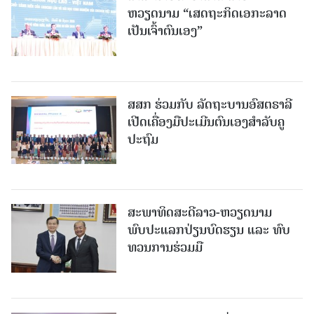
ຫວຽດນາມ “ເສດຖະກິດເອກະລາດ
ເປັນເຈົ້າຕົນເອງ”
ສສກ ຮ່ວມກັບ ລັດຖະບານອົສຕຣາລີ
ເປີດເຄື່ອງມືປະເມີນຕົນເອງສຳລັບຄູ
ປະຖົມ
ສະພາທິດສະດີລາວ-ຫວຽດນາມ
ພົບປະແລກປ່ຽນບົດຮຽນ ແລະ ທົບ
ທວນການຮ່ວມມື