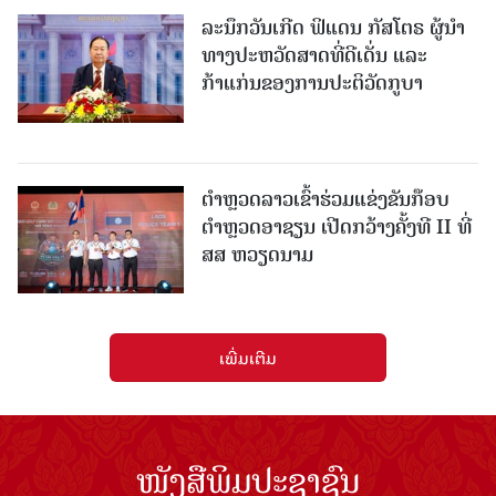
ລະນຶກວັນເກີດ ຟິແດນ ກັສໂຕຣ ຜູ້ນຳ
ທາງປະຫວັດສາດທີ່ດີເດັ່ນ ແລະ
ກ້າແກ່ນຂອງການປະຕິວັດກູບາ
ຕຳຫຼວດລາວເຂົ້າຮ່ວມແຂ່ງຂັນກ໊ອບ
ຕຳຫຼວດອາຊຽນ ເປີດກວ້າງຄັ້ງທີ II ທີ່
ສສ ຫວຽດນາມ
ເພີ່ມເຕີມ
ໜັງສືພິມປະຊາຊົນ