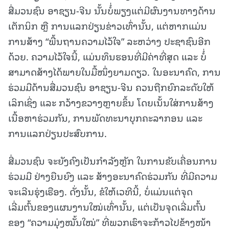
ສື່ມວນຊົນ ອາຊຽນ-ຈີນ ນັ້ນບໍໍ່ພຽງແຕ່ມີຜົນງານທາງດ້ານ
ເຕັກນິກ ຫຼື ການແລກປ່ຽນຂ່າວເທົ່ານັ້ນ, ແຕ່ຫາກແມ່ນ
ການສ້າງ “ພື້ນຖານຄວາມໄວ້ໃຈ” ລະຫວ່າງ ປະຊາຊົນອີກ
ດ້ວຍ. ຄວາມໄວ້ໃຈນີ້, ແມ່ນທຶນຮອນທີ່ມີຄ່າທີ່ສຸດ ແລະ ບໍໍ່
ສາມາດສ້າງໄດ້ພາຍໃນມື້ໜຶ່ງຍາມດຽວ. ໃນອະນາຄົດ, ການ
ຮ່ວມມືດ້ານສື່ມວນຊົນ ອາຊຽນ-ຈີນ ຄວນຖືກຍົກລະດັບໃຫ້
ເລິກເຊິ່ງ ແລະ ກວ້າງຂວາງຫຼາຍຂຶ້ນ ໂດຍເນັ້ນໃສ່ການສ້າງ
ເນື້ອຫາຮ່ວມກັນ, ການພັດທະນາບຸກຄະລາກອນ ແລະ
ການແລກປ່ຽນປະສົບການ.
ສື່ມວນຊົນ ຈະຍັງຄົງເປັນກໍາລັງຫຼັກ ໃນການຂັບເຄື່ອນການ
ຮ່ວມມື ຢ່າງຍືນຍົງ ແລະ ສ້າງອະນາຄົດຮ່ວມກັນ ທີ່ມີຄວາມ
ຈະເລີນຮຸ່ງເຮືອງ. ດັ່ງນັ້ນ, ຂໍໃຫ້ເວທີນີ້, ບໍ່ແມ່ນແຕ່ຈຸດ
ເລີ່ມຕົ້ນຂອງແຜນງານໃໝ່ເທົ່ານັ້ນ, ແຕ່ເປັນຈຸດເລີ່ມຕົ້ນ
ຂອງ “ຄວາມມຸ່ງໝັ້ນໃໝ່” ທີ່ພວກເຮົາຈະກ້າວໄປຂ້າງໜ້າ