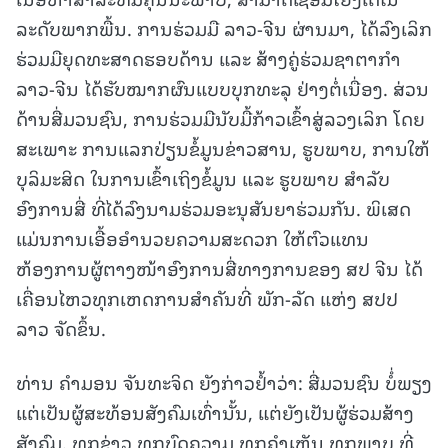
ລະດັບພາກພື້ນ. ການຮ່ວມມື ລາວ-ຈີນ ຜ່ານມາ, ໄດ້ລົງເລິກ
ຮ່ວມມືຍຸດທະສາດຮອບດ້ານ ແລະ ສ້າງຄູ່ຮ່ວມຊາຕາກໍາ
ລາວ-ຈີນ ໄດ້ຮັບໝາກຜົນແບບບຸກທະລຸ ຢ່າງຕໍ່ເນື່ອງ. ສ່ວນ
ດ້ານສື່ມວນຊົນ, ການຮ່ວມມືນັບມື້ກ້າວເຂົ້າສູ່ລວງເລິກ ໂດຍ
ສະເພາະ ການແລກປ່ຽນຂໍ້ມູນຂ່າວສານ, ຮູບພາບ, ການໃຫ້
ບຸລິມະສິດ ໃນການເຂົ້າເຖິງຂໍ້ມູນ ແລະ ຮູບພາບ ສໍາລັບ
ອົງການສື່ ທີ່ໄດ້ລົງນາມຮ່ວມອະນຸສັນຍາຮ່ວມກັນ. ພິເສດ
ແມ່ນການເອື້ອອໍານວຍຄວາມສະດວກ ໃຫ້ຕົວແທນ
ຫ້ອງການຜູ້ຕາງໜ້າອົງການສື່ທາງການຂອງ ສປ ຈີນ ໄດ້
ເຄື່ອນໄຫວທຸກເຫດການສໍາຄັນທີ່ ພັກ-ລັດ ແຫ່ງ ສປປ
ລາວ ຈັດຂຶ້ນ.
ທ່ານ ຄໍາມອນ ຈັນທະຈິດ ຍັງກ່າວຢໍ້າວ່າ: ສື່ມວນຊົນ ບໍໍ່ພຽງ
ແຕ່ເປັນຜູ້ສະທ້ອນສັງຄົມເທົ່ານັ້ນ, ແຕ່ຍັງເປັນຜູ້ຮ່ວມສ້າງ
ສັງຄົມ. ທຸກຂ່າວ ທຸກບົດຄວາມ ທຸກຄໍາເຫັນ ທຸກພາບ ທີ່