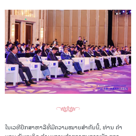
ໃນເວທີປຶກສາຫາລືທີ່ມີຄວາມໝາຍສໍາຄັນນີ້, ທ່ານ ຄໍາ
ມອນ ຈັນທະຈິດ ກໍາມະການສໍາຮອງສູນກາງພັກ ຮອງ