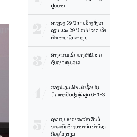
ຢູນນານ
ສະຫຼອງ 59 ປີ ການສ້າງຕັ້ງອາ
ຊຽນ ແລະ 29 ປີ ສປປ ລາວ ເຂົ້າ
ເປັນສະມາຊິກອາຊຽນ
ສ້າງຄວາມເຂັ້ມແຂງໃຫ້ສື່ມວນ
ຊົນຊາວໜຸ່ມລາວ
ກອງປະຊຸມເຜີຍແຜ່ເຊື່ອມຊຶມ
ທິດທາງປັບປຸງຫຼັກສູດ 6+3+3
ຊາວໜຸ່ມອາສາສະໝັກ ສືບຕໍ່
ພາລະກິດສ້າງອານາຄົດ ນໍານ້ອງ
ຄືນສູ່ໂຮງຮຽນ