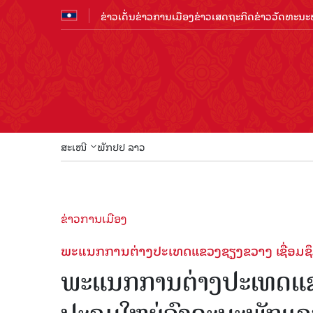
ຂ່າວເດັ່ນ
ຂ່າວການເມືອງ
ຂ່າວເສດຖະກິດ
ຂ່າວວັດທະນະທ
ສະເໜີ
ພັກປປ ລາວ
ຂ່າວການເມືອງ
ພະແນກການຕ່າງປະເທດແຂວງຊຽງຂວາງ ເຊື່ອມຊຶມ
ພະແນກການຕ່າງປະເທດແຂວ