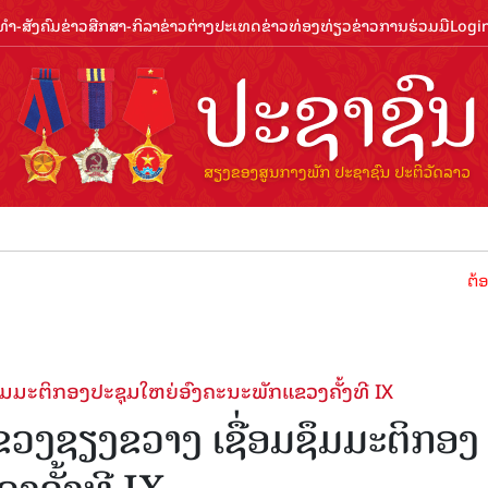
ຳ-ສັງຄົມ
ຂ່າວສືກສາ-ກິລາ
ຂ່າວຕ່າງປະເທດ
ຂ່າວທ່ອງທ່ຽວ
ຂ່າວການຮ່ວມມື
Logi
ຕ້ອນຮັບປີທ່ອ
ມະຕິກອງປະຊຸມໃຫຍ່ອົງຄະນະພັກແຂວງຄັ້ງທີ IX
ງຊຽງຂວາງ ເຊື່ອມຊຶມມະຕິກອງ