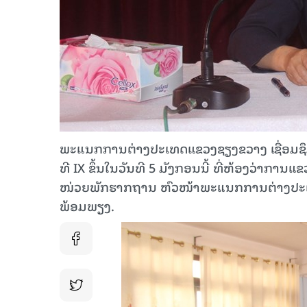
ພະແນກການຕ່າງປະເທດແຂວງຊຽງຂວາງ ເຊື່ອມຊຶ
ທີ IX ຂຶ້ນໃນວັນທີ 5 ມັງກອນນີ້ ທີ່ຫ້ອງວ່າກ
ໜ່ວຍພັກຮາກຖານ ຫົວໜ້າພະແນກການຕ່າງປະເທດ
ພ້ອມພຽງ.