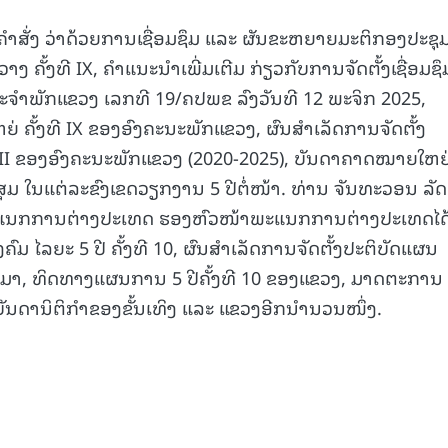
່ຄຳສັ່ງ ວ່າດ້ວຍການເຊື່ອມຊຶມ ແລະ ຜັນຂະຫຍາຍມະຕິກອງປະຊຸ
 ຄັ້ງທີ IX, ຄຳແນະນຳເພີ່ມເຕີມ ກ່ຽວກັບການຈັດຕັ້ງເຊື່ອມຊຶ
ຈຳພັກແຂວງ ເລກທີ 19/ຄປພຂ ລົງວັນທີ 12 ພະຈິກ 2025,
່ ຄັ້ງທີ IX ຂອງອົງຄະນະພັກແຂວງ, ຜົນສຳເລັດການຈັດຕັ້ງ
 VIII ຂອງອົງຄະນະພັກແຂວງ (2020-2025), ບັນດາຄາດໝາຍໃຫຍ
ຸມ ໃນແຕ່ລະຂົງເຂດວຽກງານ 5 ປີຕໍ່ໜ້າ. ທ່ານ ຈັນທະວອນ ລັ
ແນກການຕ່າງປະເທດ ຮອງຫົວໜ້າພະແນກການຕ່າງປະເທດໄດ
ມ ໄລຍະ 5 ປີ ຄັ້ງທີ 10, ຜົນສຳເລັດການຈັດຕັ້ງປະຕິບັດແຜນ
ານມາ, ທິດທາງແຜນການ 5 ປີຄັ້ງທີ 10 ຂອງແຂວງ, ມາດຕະການ
ບັນດານິຕິກຳຂອງຂັ້ນເທິງ ແລະ ແຂວງອີກນຳນວນໜຶ່ງ.