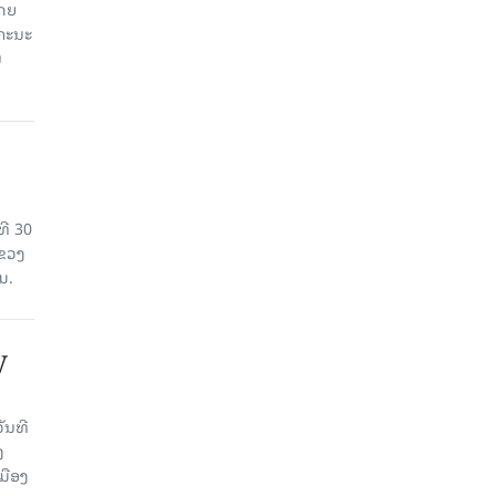
ໂດຍ
ຄະນະ
ນ
ທີ 30
ແຂວງ
ມ.
V
ນ​ທີ
ງ
ມືອງ