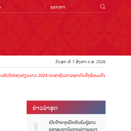
n
ວັນສຸກ ທີ 7 ສິງຫາ ຄ.ສ. 2026
ງທ່ຽວລາວ 2024 ປະຊາຊົນລາວທຸກຄົນຈົ່ງພ້ອມເປັນເຈົ້າພາບທີ່ດີ ຕ້ອນຮັບນັກ
ຂ່າວ​ລ່າ​ສຸດ
ເປີດປ້າຍຈຸດຝຶກອົບຮົມຢູ່ລາວ
ຂອງສະຖາບັນການຊ່າງແຂວງ