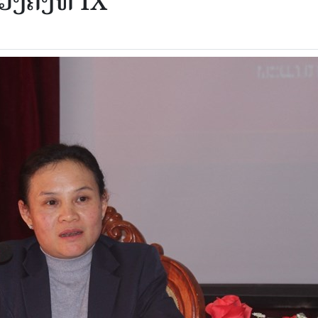
ງຄັ້ງທີ IX