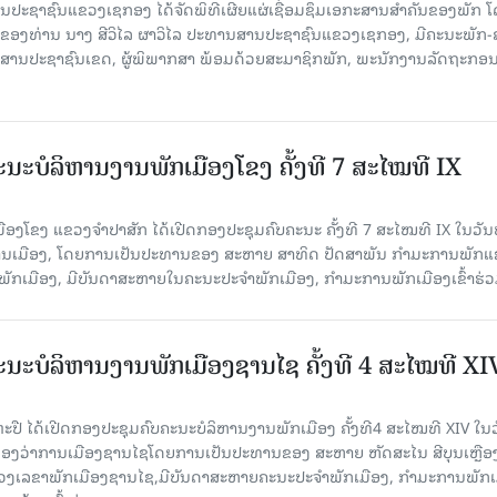
 ສານປະຊາຊົນແຂວງເຊກອງ ໄດ້ຈັດພິທີເຜີຍແຜ່ເຊື່ອມຊຶມເອກະສານສໍາຄັນຂອງພັກ 
ຂອງທ່ານ ນາງ ສີວິໄລ ຜາວິໄລ ປະທານສານປະຊາຊົນແຂວງເຊກອງ, ມີຄະນະພັກ-
 ສານປະຊາຊົນເຂດ, ຜູ້ພິພາກສາ ພ້ອມດ້ວຍສະມາຊິກພັກ, ພະນັກງານລັດຖະກອ
ນະບໍລິຫານງານພັກເມືອງໂຂງ ຄັ້ງທີ 7 ສະໄໝທີ IX
ອງໂຂງ ແຂວງຈຳປາສັກ ໄດ້ເປີດກອງປະຊຸມຄົບຄະນະ ຄັ້ງທີ 7 ສະໄໝທີ IX ໃນ​ວັນ​
ອງວ່າການເມືອງ, ໂດຍການເປັນປະທານຂອງ ສະຫາຍ ສາທິດ ປັດສາພັນ ກຳມະການພັກ
ັກເມືອງ, ມີບັນດາສະຫາຍໃນຄະນະປະຈຳພັກເມືອງ, ກຳມະການພັກເມືອງເຂົ້າຮ່ວ
ນະບໍລິຫານງານພັກເມືອງຊານ​ໄຊ ຄັ້ງທີ 4 ສະໄໝທີ XI
ປື ໄດ້ເປີດກອງປະຊຸມຄົບຄະນະບໍລິຫານງານພັກເມືອງ ຄັ້ງທີ4 ສະໄໝທີ XIV ໃນ​ວັ
 ທີ່ຫ້ອງວ່າການເມືອງຊານໄຊໂດຍການເປັນປະທານຂອງ ສະຫາຍ ຫັດສະໄນ ສີບຸນເຫຼືອ
ເລຂາພັກເມືອງຊານໄຊ,ມີບັນດາສະຫາຍຄະນະປະຈຳພັກເມືອງ, ກຳມະການພັກເ