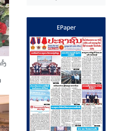
EPaper
ັ້ງ
ງ