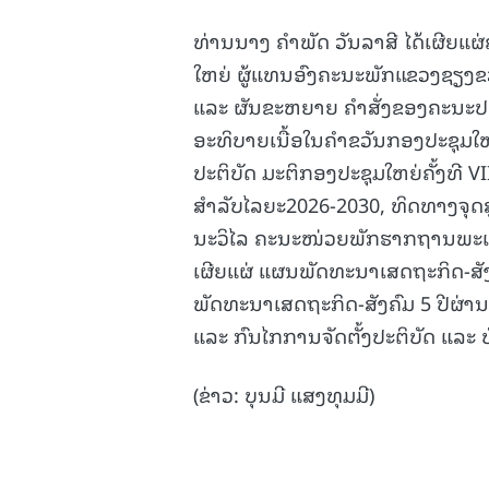
ທ່ານນາງ ຄຳພັດ ວັນລາສີ ໄດ້ເຜີຍແຜ
ໃຫຍ່ ຜູ້ແທນອົງຄະນະພັກແຂວງຊຽງຂວາງ
ແລະ ຜັນຂະຫຍາຍ ຄຳສັ່ງຂອງຄະນະປະ
ອະທິບາຍເນື້ອໃນຄຳຂວັນກອງປະຊຸມໃຫຍ
ປະຕິບັດ ມະຕິກອງປະຊຸມໃຫຍ່ຄັ້ງທີ
ສຳລັບໄລຍະ2026-2030, ທິດທາງຈຸດສ
ນະວິໄລ ຄະນະໜ່ວຍພັກຮາກຖານພະ
ເຜີຍແຜ່ ແຜນພັດທະນາເສດຖະກິດ-ສັງຄົ
ພັດທະນາເສດຖະກິດ-ສັງຄົມ 5 ປີຜ່
ແລະ ກົນໄກການຈັດຕັ້ງປະຕິບັດ ແລະ 
(ຂ່າວ: ບຸນມີ ແສງທຸມມີ)