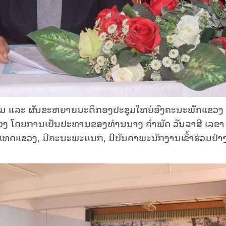
ມ ແລະ ຜັນຂະຫຍາຍມະຕິກອງປະຊຸມໃຫຍ່ອົງຄະນະພັກແຂວງ ຄ
ານແຂວງ ໂດຍການເປັນປະທານຂອງທ່ານນາງ ຄຳພັດ ວັນລາສີ ເລຂາ
ແຂວງ, ມີຄະນະພະແນກ, ມີບັນດາພະນັກງານເຂົ້າຮ່ວມຢ່າ