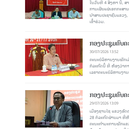
ໃນວັນທີ 4 ສິງຫາ ນີ້,
ການເຜີຍແຜ່ເອກກະສານ
ນໍາສານປະຊາຊົນແຂວງ,
ເຂົ້າຮ່ວມ.
ກອງປະຊຸມຄົບຄະ
30/07/2026 13:52
ຄະນະບໍລິຫານງານພັກເມື
ກໍ​ລະ​ກົດ​ນີ້ ທີ່ ຫ້
ເລຂາຄະນະບໍລິຫານງານພ
ກອງປະຊຸມຄົບຄະ
29/07/2026 13:09
ເມືອງຊານໄຊ ແຂວງອັດຕະ
28 ກໍ​ລະ​ກົດ​ຜ່ານ​ມາ
ຄະນະກຳມະການພັກແຂວງ