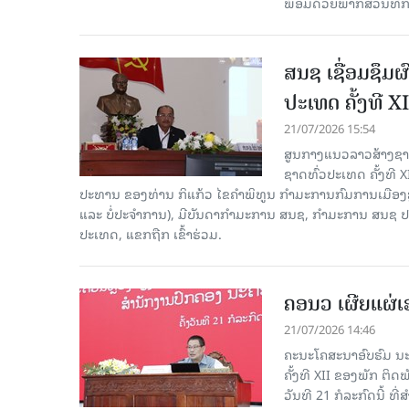
ພ້ອມດ້ວຍພາກສ່ວນທີ່ກ່ຽ
ສນຊ ເຊື່ອມຊຶມ
ປະເທດ ຄັ້ງທີ XI
21/07/2026 15:54
ສູນກາງແນວລາວສ້າງຊາດ
ຊາດທົ່ວປະເທດ ຄັ້ງທີ X
ປະທານ ຂອງທ່ານ ກິແກ້ວ ໄຂຄໍາພິທູນ ກໍາມະການກົມການເມື
ແລະ ບໍ່ປະຈຳການ), ມີບັນດາກຳມະການ ສນຊ, ກໍາມະການ ສນຊ ປ
ປະເທດ, ແຂກຖືກ ເຂົ້າຮ່ວມ.
ຄອນວ ເຜີຍແຜ່
21/07/2026 14:46
ຄະນະໂຄສະນາອົບຮົມ ນະ
ຄັ້ງທີ XII ຂອງພັກ ຕິ
ວັນທີ 21 ກໍລະກົດນີ້ ທີ