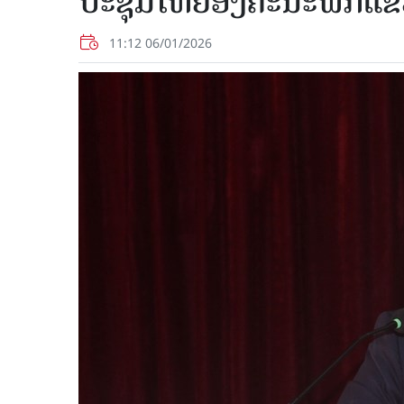
ປະຊຸມໃຫຍ່ອົງຄະນະພັກແຂວ
11:12 06/01/2026