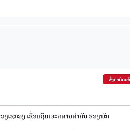
ສົ່ງຄໍາຄິດເຫ
ງເຊກອງ ເຊື່ອມຊຶມເອະກສານສໍາຄັນ ຂອງພັກ