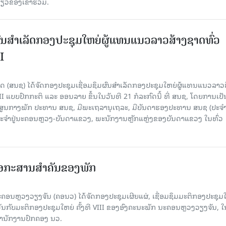
ວຂ້ອງເຂົ້າຮ່ວມ.
ຜົນສໍາເລັດກອງປະຊຸມໃຫຍ່ຜູ້ແທນແນວລາວສ້າງຊາດທົ່ວ
I
 (ສນຊ) ໄດ້ຈັດກອງປະຊຸມເຊື່ອມຊຶມຜົນສໍາເລັດກອງປະຊຸມໃຫຍ່ຜູ້ແທນແນວລາວ
II ແບບປົກກະຕິ ແລະ ອອນລາຍ ຂຶ້ນໃນວັນທີ 21 ກໍລະກົດນີ້ ທີ່ ສນຊ, ໂດຍການເປັ
ອງສູນກາງພັກ ປະທານ ສນຊ, ມີພະເຖລານຸເຖລະ, ມີບັນດາຮອງປະທານ ສນຊ (ປະ
ະຈໍາຢູ່ນະຄອນຫຼວງ-ບັນດາແຂວງ, ພະນັກງານຫຼັກແຫຼ່ງຂອງບັນດາແຂວງ ໃນທົ່ວ
ເອກະສານສໍາຄັນຂອງພັກ
ຄອນຫຼວງວຽງຈັນ (ຄອນວ) ໄດ້ຈັດກອງປະຊຸມເຜີຍແຜ່, ເຊື່ອມຊຶມມະຕິກອງປະຊຸມ
ດພັນກັບມະຕິກອງປະຊຸມໃຫຍ່ ຄັ້ງທີ VIII ຂອງອົງຄະນະພັກ ນະຄອນຫຼວງວຽງຈັນ, ໃ
່ສໍານັກງານປົກຄອງ ນວ.