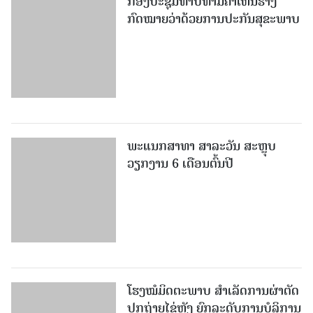
ກອງປະຊຸມທາບທາມຄໍາເຫັນຮ່າງ
ກົດໝາຍວ່າດ້ວຍການປະກັນສຸຂະພາບ
ພະແນກສາທາ ສາລະວັນ ສະຫຼຸບ
ວຽກງານ 6 ເດືອນຕົ້ນປີ
ໂຮງໝໍມິດຕະພາບ ສໍາເລັດການຜ່າຕັດ
ປູກຖ່າຍໄຂ່ຫຼັງ ຍົກລະດັບການບໍລິການ
ສາທາລະນະສຸກ ຢູ່ ສປປ ລາວ