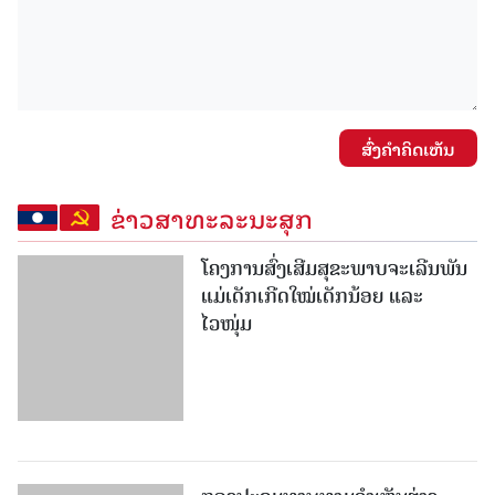
ສົ່ງຄໍາຄິດເຫັນ
ຂ່າວສາທະລະນະສຸກ
ໂຄງການສົ່ງເສີມສຸຂະພາບຈະເລີນພັນ
ແມ່ເດັກເກີດໃໝ່ເດັກນ້ອຍ ແລະ
ໄວໜຸ່ມ