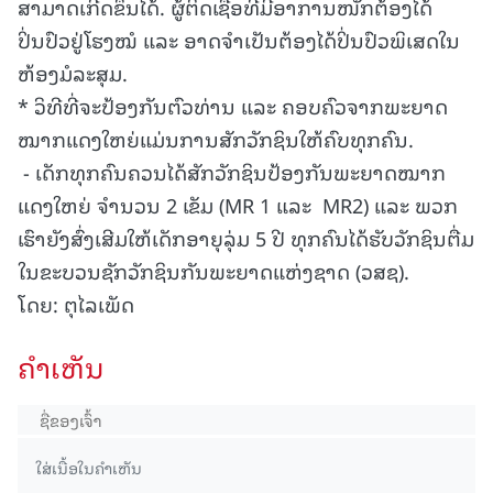
ສາມາດເກີດຂຶ້ນໄດ້. ຜູ້ຕິດເຊື້ອທີ່ມີອາການໜັກຕ້ອງໄດ້
ປິ່ນປົວຢູ່ໂຮງໝໍ ແລະ ອາດຈໍາເປັນຕ້ອງໄດ້ປິ່ນປົວພິເສດໃນ
ຫ້ອງມໍລະສຸມ.
* ວິທີທີ່ຈະປ້ອງກັນຕົວທ່ານ ແລະ ຄອບຄົວຈາກພະຍາດ
ໝາກແດງໃຫຍ່ແມ່ນການສັກວັກຊິນໃຫ້ຄົບທຸກຄົນ.
- ເດັກທຸກຄົນຄວນໄດ້ສັກວັກຊິນປ້ອງກັນພະຍາດໝາກ
ແດງໃຫຍ່ ຈຳນວນ 2 ເຂັມ (MR 1 ແລະ MR2) ແລະ ພວກ
ເຮົາຍັງສົ່ງເສີມໃຫ້ເດັກອາຍຸລຸ່ມ 5 ປີ ທຸກຄົນໄດ້ຮັບວັກຊິນຕື່ມ
ໃນຂະບວນຊັກວັກຊິນກັນພະຍາດແຫ່ງຊາດ (ວສຊ).
ໂດຍ: ຕຸໄລເພັດ
ຄໍາເຫັນ