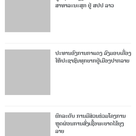
ປະທານອົງການກາແດງ ລົງມອບເຄື່ອງ
ໃຫ້ປະຊາຊົນທຸກຍາກຢູ່ເມືອງປາກລາຍ
ຍົກລະດັບ ການມີສ່ວນຮ່ວມໂຄງການ
ຫຼຸດຜ່ອນການສົ່ງເຊື້ອພະຍາດໄຂ້ຍຸງ
ລາຍ