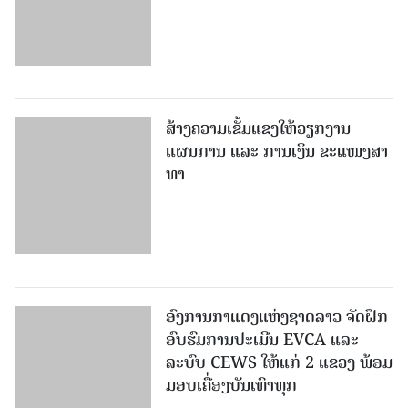
ສ້າງຄວາມເຂັ້ມແຂງໃຫ້ວຽກງານ
ແຜນການ ແລະ ການເງິນ ຂະແໜງສາ
ທາ
ອົງການກາແດງແຫ່ງຊາດລາວ ຈັດຝຶກ
ອົບຮົມການປະເມີນ EVCA ແລະ
ລະບົບ CEWS ໃຫ້ແກ່ 2 ແຂວງ ພ້ອມ
ມອບເຄື່ອງບັນເທົາທຸກ