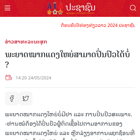
ຕ້ອນຮັບປີທ່ອງທ່ຽວລາວ 2024 ປະຊາຊົນລາວທຸກ
ຂ່າວສາທະລະນະສຸກ
ພະຍາດໝາກແດງໃຫຍ່ສາມາດປິ່ນປົວໄດ້ບໍ່
?
14:20 24/05/2024
ພະຍາດໝາກແດງໃຫຍ່ບໍ່ມີຢາ ແລະ ການປິ່ນປົວສະເພາະ.
-ທ່ານໝໍຕ້ອງໄດ້ປິ່ນປົວຜູ້ຕິດເຊື້ອໄປຕາມອາການຂອງ
ພະຍາດໝາກແດງໃຫຍ່ ແລະ ຫຼີກລ່ຽງອາການແຊກຊ້ອນທີ່