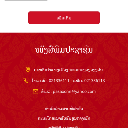
ເພີ່ມເຕີມ
ໜັງສືພິມປະຊາຊົນ
ຖະໜົນກຳແພງເມືອງ ນະຄອນຫຼວງວຽງຈັນ
ໂທລະສັບ: 021336111 - ແຟັກ: 021336113
ອີເມວ:
pasaxonn@yahoo.com
ສຳ​ນັກ​ຂ່າວ​ສານ​ທີ່​ສຳ​ຄັນ​
ຄະນະໂຄສະນາອົບຮົມ​ສູນ​ກາງ​ພັກ
ໜັງສືພິມ ປະ​ຊາ​ຊົນ
ສຳ​ນັກ​ງານ​ທີ່​ສຳ​ຄັນ