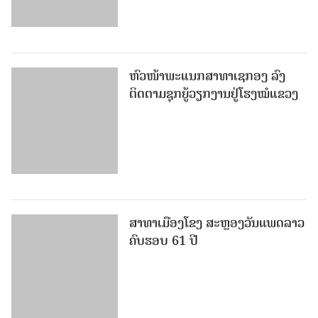
ຫົວໜ້າພະແນກສາທາເຊກອງ ລົງ
ຕິດຕາມຊຸກຍູ້ວຽກງານຢູ່ໂຮງໝໍແຂວງ
ສາທາເມືອງໂຂງ ສະຫຼອງວັນແພດລາວ
ຄົບຮອບ 61 ປີ