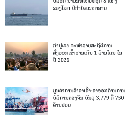
ບໍລິສັດ ນ້ຳມັນທີ່ໃຫຍ່ທີ່ສຸດ 8 ແຫ່ງ
ຂອງໂລກ ມີກຳໄລມະຫາສານ
ກຳປູເຈຍ ຈະທຳລາຍສະຖິຕິການ
ສົ່ງອອກເຂົ້າສານເກີນ 1 ລ້ານໂຕນ ໃນ
ປີ 2026
ມູນຄ່າການຄ້າຂາເຂົ້າ-ຂາອອກດ້ານການ
ບໍລິການຂອງຈີນ ບັນລຸ 3,779 ຕື້ 750
ລ້ານຢວນ