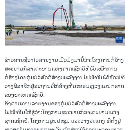
ຂ່າວສານຊີອາໄອລາຍງານເມື່ອມໍ່ໆມານີ້ວ່າ:ໂຄງການກໍ່ສ້າງ
ສະໜາມກິລາເຕະບານແຫ່ງຊາດແຊັກບີທີ່ຮັບເໝົາການ
ກໍ່ສ້າງໂດຍກຸ່ມບໍລິສັດກໍ່ສ້າງພະລັງງານໄຟຟ້າຈີນໄດ້ຈັດພິທີ
ວາງສີລາລືກຢູ່ສະຖານທີ່ກໍ່ສ້າງທີ່ນະຄອນຫຼວງແບນກຣາດ
ຂອງປະເທດແຊັກບີ.
ອີງຕາມການລາຍງານຂອງກຸ່ມບໍລິສັດກໍ່ສ້າງພະລັງງານ
ໄຟຟ້າຈີນໃຫ້ຮູ້ວ່າ:ໂຄງການສະໜາມກິລາເຕະບານແຫ່ງ
ຊາດແຊັກບີ, ໂຄງການສູນປະຊຸມ ແລະວາງສະແດງ ທີ່ຕັ້ງຢູ່
ເຂດສຸຣຊິນທາງພາກຕາເວັນຕົກສ່ຽງໃຕ້ຂອງນະຄອນຫຼວງ