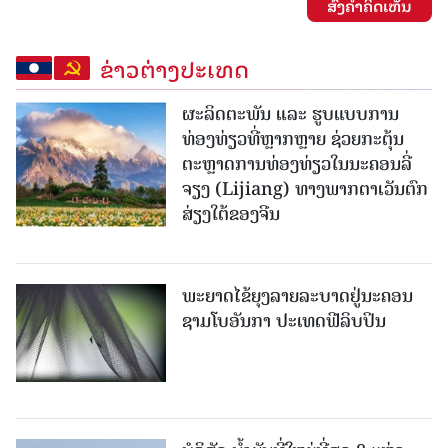
ສົ່ງຄໍາຄິດເຫັນ
ຂ່າວຕ່າງປະເທດ
ຜະລິດຕະພັນ ແລະ ຮູບແບບການ
ທ່ອງທ່ຽວທີ່ຫຼາກຫຼາຍ ຊ່ວຍກະຕຸ້ນ
ຕະຫຼາດການທ່ອງທ່ຽວໃນນະຄອນລີ່
ຈຽງ (Lijiang) ທາງພາກຕາເວັນຕົກ
ສ່ຽງໃຕ້ຂອງຈີນ
ພະຍາດໄຂ້ຍຸງລາຍລະບາດຢູ່ນະຄອນ
ຊາມໂບ​ອັນກາ ປະເທດຟີລິບປິນ