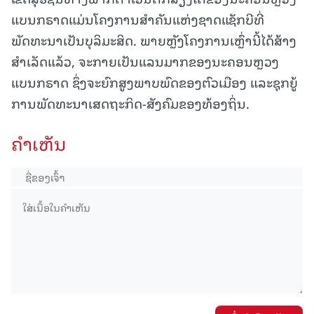
ແບນກຣາດແມ່ນໂຄງການສຳຄັນແຫ່ງຊາດແຊັກບີທີ່
ພັດທະນາເປັນບຸລິມະສິດ. ພາຍຫຼັງໂຄງການເຫຼົ່ານີ້ໄດ້ສ້າງ
ສຳເລັດແລ້ວ, ຈະກາຍເປັນແລນມາກຂອງນະຄອນຫຼວງ
ແບນກຣາດ ຊຶ່ງຈະຍົກສູງພາບພົດຂອງຕົວເມືອງ ແລະຊຸກຍູ້
ການພັດທະນາເສດຖະກິດ-ສັງຄົມຂອງທ້ອງຖິ່ນ.
ຄໍາເຫັນ