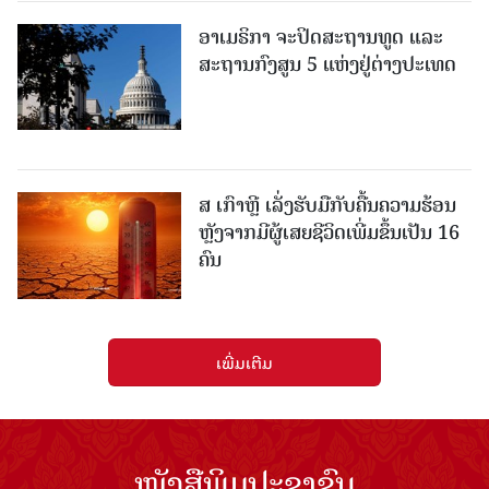
ອາເມຣິກາ ຈະປິດສະຖານທູດ ແ​ລະ
ສະຖານກົງສູນ 5 ແຫ່ງ​ຢູ່​ຕ່າງ​ປະ​ເທດ
ສ ເກົາຫຼີ ເລັ່ງຮັບມືກັບຄື້ນຄວາມຮ້ອນ
ຫຼັງຈາກມີຜູ້ເສຍຊີວິດເພີ່ມຂຶ້ນເປັນ 16
ຄົນ
ເພີ່ມເຕີມ
ໜັງສືພິມປະຊາຊົນ