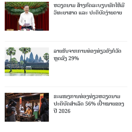
ຫວຽດນາມ ສ້າງກົດລະບຽບພັກໃຫ້ມີ
ວິທະຍາສາດ ແລະ ປະຕິບັດງ່າຍດາຍ
ລາຍຮັບຈາກການທ່ອງທ່ຽວອັງກໍວັດ
ຫຼດລົງ 29%
ຂະ​ແໜງ​ການ​ທ່ອງ​ທ່ຽວຫວຽດນາມ ​
ປະ​ຕິ​ບັດ​ສຳ​ເລັດ 56% ເປົ້າ​ໝາຍຂອງ
ປີ 2026