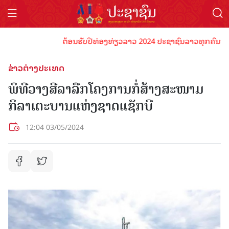
ຕ້ອນຮັບປີທ່ອງທ່ຽວລາວ 2024 ປະຊາຊົນລາວທຸກຄົນຈົ່ງພ້ອມ
ຂ່າວຕ່າງປະເທດ
ພິທີວາງສີລາລືກໂຄງການກໍ່ສ້າງສະໜາມ
ກິລາເຕະບານແຫ່ງຊາດແຊັກບີ
12:04 03/05/2024