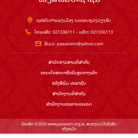
ຖະໜົນກຳແພງເມືອງ ນະຄອນຫຼວງວຽງຈັນ
ໂທລະສັບ: 021336111 - ແຟັກ: 021336113
ອີເມວ:
pasaxonn@yahoo.com
ສຳ​ນັກ​ຂ່າວ​ສານ​ທີ່​ສຳ​ຄັນ​
ຄະນະໂຄສະນາອົບຮົມ​ສູນ​ກາງ​ພັກ
ໜັງສືພິມ ປະ​ຊາ​ຊົນ
ສຳ​ນັກ​ງານ​ທີ່​ສຳ​ຄັນ
ສຳ​ນັກ​ງານ​ປະ​ທານ​ປະ​ເທດ
ລິຂະສິດ ©2026 www.pasaxon.org.la. ສະຫງວນໄວ້ເຊິງສິດ
ທັງຫມົດ