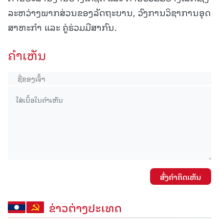
ລະຫວ່າງພາກສ່ວນຂອງລັດຖະບານ, ວົງການວິຊາການອຸດ
ສາຫະກໍາ ແລະ ຄູ່ຮ່ວມມືສາກົນ.
ຄໍາເຫັນ
ສົ່ງຄໍາຄິດເຫັນ
ຂ່າວຕ່າງປະເທດ