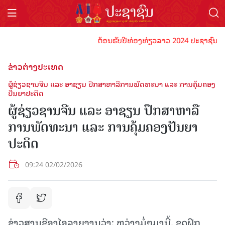
ຕ້ອນຮັບປີທ່ອງທ່ຽວລາວ 2024 ປະຊາຊົນລາວທຸກ
ຂ່າວຕ່າງປະເທດ
ຜູ້ຊ່ຽວຊານຈີນ ແລະ ອາຊຽນ ປຶກສາຫາລືການພັດທະນາ ແລະ ການຄຸ້ມຄອງ
ປັນຍາປະດິດ
ຜູ້ຊ່ຽວຊານຈີນ ແລະ ອາຊຽນ ປຶກສາຫາລື
ການພັດທະນາ ແລະ ການຄຸ້ມຄອງປັນຍາ
ປະດິດ
09:24 02/02/2026
ຂ່າວສານຊີອາໄອລາຍງານວ່າ: ຫວ່າງມໍ່ໆມານີ້, ຊຸດຝຶກ