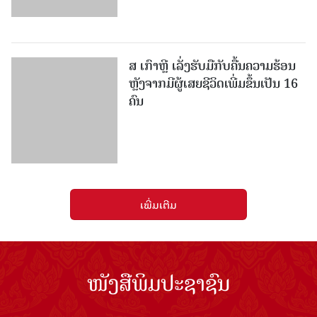
ໂທລະສັບ: 021336111 - ແຟັກ: 021336113
ອີເມວ:
pasaxonn@yahoo.com
ສຳ​ນັກ​ຂ່າວ​ສານ​ທີ່​ສຳ​ຄັນ​
ຄະນະໂຄສະນາອົບຮົມ​ສູນ​ກາງ​ພັກ
ໜັງສືພິມ ປະ​ຊາ​ຊົນ
ສຳ​ນັກ​ງານ​ທີ່​ສຳ​ຄັນ
ສຳ​ນັກ​ງານ​ປະ​ທານ​ປະ​ເທດ
ລິຂະສິດ ©2026 www.pasaxon.org.la. ສະຫງວນໄວ້ເຊິງສິດ
ທັງຫມົດ