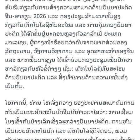
ອົບຮົມກ່ຽວກັບການສ້າງຄວາມສາມາດດ້ານປັນຍາປະດິດ
ຈີນ-ອາຊຽນ 2026 ແລະ ກອງປະຊຸມສໍາມະນາຂັ້ນສູງ
ກ່ຽວກັບເຕັກໂນໂລຊີທັນສະໄໝ ແລະ ການຄຸ້ມຄອງປັນຍາ
ປະດິດ ໄດ້ຈັດຂຶ້ນຢູ່ນະຄອນຫຼວງກົວລາລຳເປີ ປະເທດ
ມາເລເຊຍ, ຜູ້ຕາງໜ້າຮ້ອຍກວ່າຄົນຈາກພາກສ່ວນຂອງ
ລັດຖະບານ, ວົງການວິຊາການ ແລະ ອຸດສາຫະກໍາຂອງຈີນ
ແລະ ພາກພື້ນອາຊຽນ ໄດ້ເຂົ້າຮ່ວມກອງປະຊຸມເພື່ອປຶກສາ
ຫາລືກ່ຽວກັບຫົວຂໍ້ຕ່າງໆ ເຊັ່ນ: ເຕັກໂນໂລຊີທັນສະໄໝ
ດ້ານປັນຍາປະດິດ ແລະ ສິ່ງທ້າທາຍດ້ານຄວາມໝັ້ນຄົງ
ເປັນຕົ້ນ.
ໂອກາດນີ້, ທ່ານ ໂຫເຈິ່ງກວາງ ຮອງປະທານສະມາຄົມການ
ຫັນເປັນແບບອັດຕະໂນມັດຈີນໄດ້ກ່າວປາໄສວ່າ: ການເຊື່ອມ
ໂຍງເຂົ້າກັນຢ່າງເລິກເຊິ່ງລະຫວ່າງປັນຍາປະດິດ, ການຫັນ
ເປັນແບບອັດຕະໂນມັດ ແລະ ເຕັກໂນໂລຊີດີຈີຕອນ, ພວມ
ຫັນປ່ຽນສະພາບການພັດທະນາຂອງທົ່ວໂລກ ແລະ ສົ່ງຜົນ