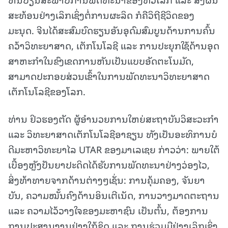
ສະທ້ອນຢ່າງເລິກເຊິ່ງຕໍ່ການຜະລິດ ກໍຄືວິຖີຊີວິດຂອງ
ມະນຸດ. ຈີນໄດ້ສະສົມບົດຮຽນອັນອຸດົມສົມບູນດ້ານການຄົ້ນ
ຄວ້າວິທະຍາສາດ, ເຕັກໂນໂລຊີ ແລະ ການປະຍຸກໃຊ້ດ້ານອຸດ
ສາຫະກໍາໃນຂົງເຂດການຫັນເປັນແບບອັດຕະໂນມັດ,
ສາມາດປະກອບສ່ວນເຂົ້າໃນການພັດທະນາວິທະຍາສາດ
ເຕັກໂນໂລຊີຂອງໂລກ.
ທ່ານ ຢິວຮອງຕັດ ຜູ້ອໍານວຍການໃຫຍ່ສະຖາບັນວິສະວະກໍາ
ແລະ ວິທະຍາສາດເຕັກໂນໂລຊີອາຊຽນ ທັງເປັນອະທິການບໍ
ດີມະຫາວິທະຍາໄລ UTAR ຂອງມາເລເຊຍ ກ່າວວ່າ: ພາຍໃຕ້
ເບື້ອງຫຼັງປັນຍາປະດິດໄດ້ຮັບການພັດທະນາຢ່າງວ່ອງໄວ,
ສິ່ງທ້າທາຍຈາກດ້ານຕ່າງໆເຊັ່ນ: ການຄຸ້ມຄອງ, ຈັນຍາ
ບັນ, ຄວາມໝັ້ນຄົງດ້ານອິນເຕີເນັດ, ການວາງມາດຕະຖານ
ແລະ ຄວາມໄວ້ວາງໃຈຂອງມະຫາຊົນ ເປັນຕົ້ນ, ຕ້ອງການ
ການປະສານງານຢ່າງໃກ້ຊິດ ແລະ ການຮ່ວມມືຢ່າງເລິກເຊິ່ງ