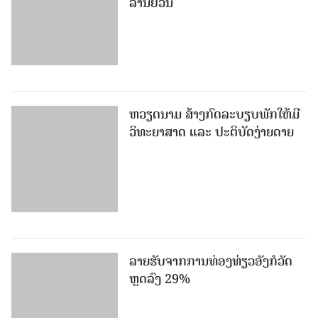
ລາຍຮັບຈາກການທ່ອງທ່ຽວອັງກໍວັດ
ຫຼດລົງ 29%
ຂະ​ແໜງ​ການ​ທ່ອງ​ທ່ຽວຫວຽດນາມ ​
ປະ​ຕິ​ບັດ​ສຳ​ເລັດ 56% ເປົ້າ​ໝາຍຂອງ
ປີ 2026
ອາເມຣິກາ ຈະປິດສະຖານທູດ ແ​ລະ
ສະຖານກົງສູນ 5 ແຫ່ງ​ຢູ່​ຕ່າງ​ປະ​ເທດ