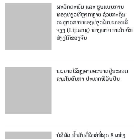
ຜະລິດຕະພັນ ແລະ ຮູບແບບການ
ທ່ອງທ່ຽວທີ່ຫຼາກຫຼາຍ ຊ່ວຍກະຕຸ້ນ
ຕະຫຼາດການທ່ອງທ່ຽວໃນນະຄອນລີ່
ຈຽງ (Lijiang) ທາງພາກຕາເວັນຕົກ
ສ່ຽງໃຕ້ຂອງຈີນ
ພະຍາດໄຂ້ຍຸງລາຍລະບາດຢູ່ນະຄອນ
ຊາມໂບ​ອັນກາ ປະເທດຟີລິບປິນ
ບໍລິສັດ ນ້ຳມັນທີ່ໃຫຍ່ທີ່ສຸດ 8 ແຫ່ງ
ຂອງໂລກ ມີກຳໄລມະຫາສານ