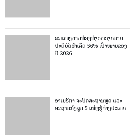
ສ ເກົາຫຼີ ເລັ່ງຮັບມືກັບຄື້ນຄວາມຮ້ອນ
ຫຼັງຈາກມີຜູ້ເສຍຊີວິດເພີ່ມຂຶ້ນເປັນ 16
ຄົນ
ເພີ່ມເຕີມ
ໜັງສືພິມປະຊາຊົນ
ຖະໜົນກຳແພງເມືອງ ນະຄອນຫຼວງວຽງຈັນ