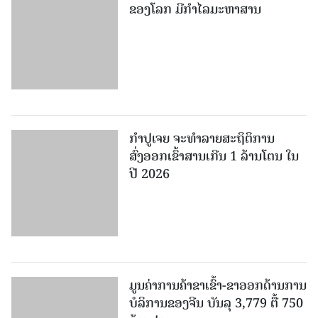
ກຳປູເຈຍ ຈະທຳລາຍສະຖິຕິການ
ສົ່ງອອກເຂົ້າສານເກີນ 1 ລ້ານໂຕນ ໃນ
ປີ 2026
ມູນຄ່າການຄ້າຂາເຂົ້າ-ຂາອອກດ້ານການ
ບໍລິການຂອງຈີນ ບັນລຸ 3,779 ຕື້ 750
ລ້ານຢວນ
ຫວຽດນາມ ສ້າງກົດລະບຽບພັກໃຫ້ມີ
ວິທະຍາສາດ ແລະ ປະຕິບັດງ່າຍດາຍ