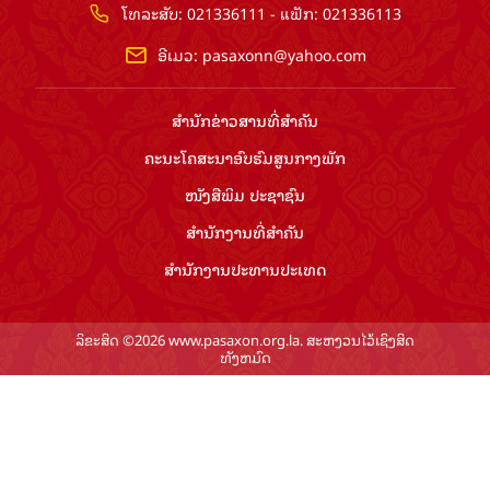
ໂທລະສັບ: 021336111 - ແຟັກ: 021336113
ອີເມວ:
pasaxonn@yahoo.com
ສຳ​ນັກ​ຂ່າວ​ສານ​ທີ່​ສຳ​ຄັນ​
ຄະນະໂຄສະນາອົບຮົມ​ສູນ​ກາງ​ພັກ
ໜັງສືພິມ ປະ​ຊາ​ຊົນ
ສຳ​ນັກ​ງານ​ທີ່​ສຳ​ຄັນ
ສຳ​ນັກ​ງານ​ປະ​ທານ​ປະ​ເທດ
ລິຂະສິດ ©2026 www.pasaxon.org.la. ສະຫງວນໄວ້ເຊິງສິດ
ທັງຫມົດ