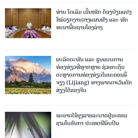
ທ່ານ ໂຕ​ເລິມ ເນັ້ນໜັກ ຕ້ອງ​ປ່ຽນ​ແປງ​
ໃໝ່​ວຽກ​ງານ​ວາງ​ແຜນ​ຜັງ ແລະ ​ພັດ​
ທະ​ນາ​ພື້ນ​ຖານ​ໂຄງ​ລ່າງ
ຜະລິດຕະພັນ ແລະ ຮູບແບບການ
ທ່ອງທ່ຽວທີ່ຫຼາກຫຼາຍ ຊ່ວຍກະຕຸ້ນ
ຕະຫຼາດການທ່ອງທ່ຽວໃນນະຄອນລີ່
ຈຽງ (Lijiang) ທາງພາກຕາເວັນຕົກ
ສ່ຽງໃຕ້ຂອງຈີນ
ພະຍາດໄຂ້ຍຸງລາຍລະບາດຢູ່ນະຄອນ
ຊາມໂບ​ອັນກາ ປະເທດຟີລິບປິນ