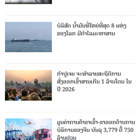
ບໍລິສັດ ນ້ຳມັນທີ່ໃຫຍ່ທີ່ສຸດ 8 ແຫ່ງ
ຂອງໂລກ ມີກຳໄລມະຫາສານ
ກຳປູເຈຍ ຈະທຳລາຍສະຖິຕິການ
ສົ່ງອອກເຂົ້າສານເກີນ 1 ລ້ານໂຕນ ໃນ
ປີ 2026
ມູນຄ່າການຄ້າຂາເຂົ້າ-ຂາອອກດ້ານການ
ບໍລິການຂອງຈີນ ບັນລຸ 3,779 ຕື້ 750
ລ້ານຢວນ