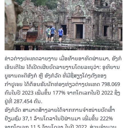
ຂ່າວຕ່າງປະເທດລາຍງານ ເມື່ອທ້າຍອາທິດຜ່ານມາ, ອັງກໍ
ເອັນເຕີໄພ ໄດ້ເປີດເຜີຍບົດລາຍງານໂດຍລະບຸວ່າ: ອຸທິຍານ
ບູຮານຄະດີອັງກໍ ຫຼື ອັງກໍວັດ ທີ່ມີຊື່ສຽງໂດ່ງດັງຂອງ
ກຳປູເຈຍ ໄດ້ຕ້ອນຮັບນັກທ່ອງທ່ຽວຕ່າງປະເທດ 798.069
ຄົນໃນປີ 2023 ເພີ່ມຂຶ້ນ 177% ຈາກໂຕເລກໃນປີ 2022 ຊຶ່ງ
ຢູ່ທີ່ 287.454 ຄົນ.
ອັງກໍວັດ ສາມາດສ້າງລາຍໄດ້ຈາກການຈຳໜ່າຍບັດເຂົ້າ
ຢ້ຽມຊົມ 37,1 ລ້ານໂດລາໃນປີຜ່ານມາ ເພີ່ມຂຶ້ນ 222%
ຈາກໂຕເລກ 11,5 ລ້ານໂດລາ ໃນປີ 2022. ສ່ວນຈຳນວນ