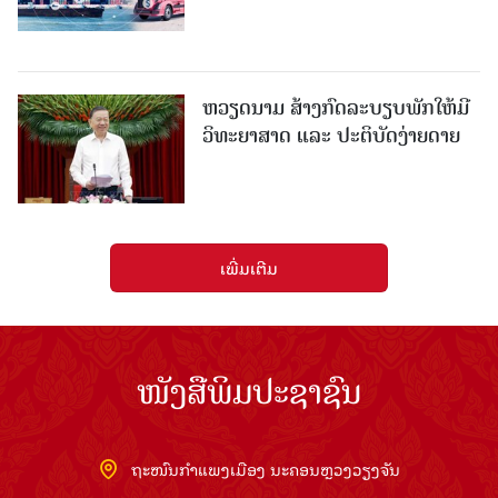
ຫວຽດນາມ ສ້າງກົດລະບຽບພັກໃຫ້ມີ
ວິທະຍາສາດ ແລະ ປະຕິບັດງ່າຍດາຍ
ເພີ່ມເຕີມ
ໜັງສືພິມປະຊາຊົນ
ຖະໜົນກຳແພງເມືອງ ນະຄອນຫຼວງວຽງຈັນ