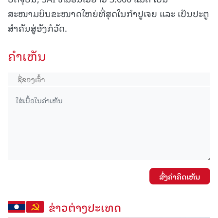
ສະໜາມບິນຂະໜາດໃຫຍ່ທີ່ສຸດໃນກຳປູເຈຍ ແລະ ເປັນປະຕູ
ສຳຄັນສູ່ອັງກໍວັດ.
ຄໍາເຫັນ
ສົ່ງຄໍາຄິດເຫັນ
ຂ່າວຕ່າງປະເທດ