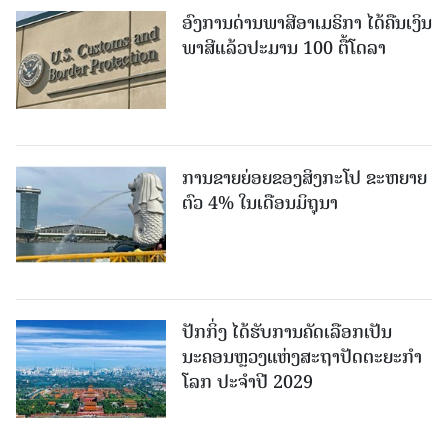
ອົງການດ່ານພາສີອາເມຣິກາ ໄດ້ຄືນເງິນ
ພາສີແລ້ວປະມານ 100 ຕື້ໂດລາ
ການຂາຍຍ່ອຍຂອງສິງກະໂປ ຂະຫຍາຍ
ຕົວ 4% ໃນເດືອນມິຖຸນາ
ປັກກິ່ງ ໄດ້ຮັບການຄັດເລືອກເປັນ
ນະຄອນຫຼວງແຫ່ງສະຖາປັດຕະຍະກຳ
ໂລກ ປະຈຳປີ 2029