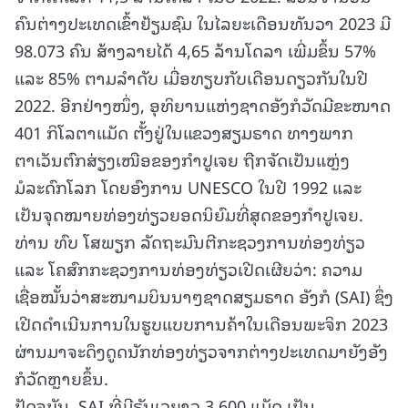
ຄົນຕ່າງປະເທດເຂົ້າຢ້ຽມຊົມ ໃນໄລຍະເດືອນທັນວາ 2023 ມີ
98.073 ຄົນ ສ້າງລາຍໄດ້ 4,65 ລ້ານໂດລາ ເພີ່ມຂຶ້ນ 57%
ແລະ 85% ຕາມລຳດັບ ເມື່ອທຽບກັບເດືອນດຽວກັນໃນປີ
2022. ອີກຢ່າງໜຶ່ງ, ອຸທິຍານແຫ່ງຊາດອັງກໍວັດມີຂະໜາດ
401 ກິໂລຕາແມັດ ຕັ້ງຢູ່ໃນແຂວງສຽມຣາດ ທາງພາກ
ຕາເວັນຕົກສ່ຽງເໜືອຂອງກຳປູເຈຍ ຖືກຈັດເປັນແຫຼ່ງ
ມໍລະດົກໂລກ ໂດຍອົງການ UNESCO ໃນປີ 1992 ແລະ
ເປັນຈຸດໝາຍທ່ອງທ່ຽວຍອດນິຍົມທີ່ສຸດຂອງກຳປູເຈຍ.
ທ່ານ ທົບ ໂສພຽກ ລັດຖະມົນຕີກະຊວງການທ່ອງທ່ຽວ
ແລະ ໂຄສົກກະຊວງການທ່ອງທ່ຽວເປີດເຜີຍວ່າ: ຄວາມ
ເຊື່ອໝັ້ນວ່າສະໜາມບິນນາໆຊາດສຽມຣາດ ອັງກໍ (SAI) ຊຶ່ງ
ເປີດດຳເນີນການໃນຮູບແບບການຄ້າໃນເດືອນພະຈິກ 2023
ຜ່ານມາຈະດຶງດູດນັກທ່ອງທ່ຽວຈາກຕ່າງປະເທດມາຍັງອັງ
ກໍວັດຫຼາຍຂຶ້ນ.
ປັດຈຸບັນ, SAI ທີ່ມີຣັນເວຍາວ 3.600 ແມັດ ເປັນ