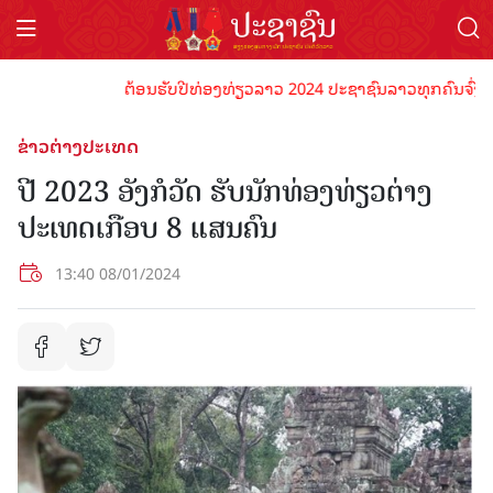
ຕ້ອນຮັບປີທ່ອງທ່ຽວລາວ 2024 ປະຊາຊົນລາວທຸກຄົນຈົ່ງພ້ອມເປ
ຂ່າວຕ່າງປະເທດ
ປີ 2023 ອັງກໍວັດ ຮັບນັກທ່ອງທ່ຽວຕ່າງ
ປະເທດເກືອບ 8 ແສນຄົນ
13:40 08/01/2024