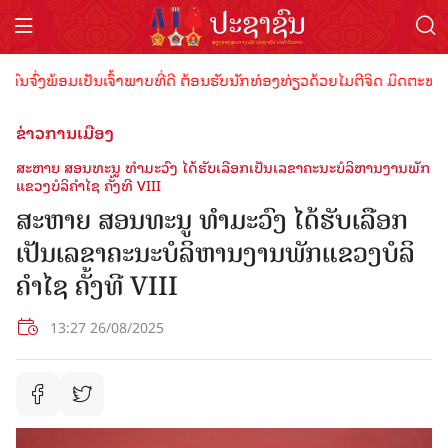
້ອມເປັນເຈົ້າພາບທີ່ດີ ຕ້ອນຮັບນັກທ່ອງທ່ຽວດ້ວຍໄມຕີຈິດ ມິດຕະພາບອັນດູດດ
ຂ່າວການເມືອງ
ສະຫາຍ ສອນທະນູ ທຳມະວົງ ໄດ້ຮັບເລືອກເປັນເລຂາຄະນະບໍລິຫານງານພັກ
ແຂວງບໍລິຄຳໄຊ ຄັ້ງທີ VIII
ສະຫາຍ ສອນທະນູ ທຳມະວົງ ໄດ້ຮັບເລືອກ
ເປັນເລຂາຄະນະບໍລິຫານງານພັກແຂວງບໍລິ
ຄຳໄຊ ຄັ້ງທີ VIII
13:27 26/08/2025