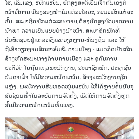
ໃສ, ເຂັ້ມແຂງ, ໜັກແໜ້ນ, ຍົກສູງສະຕິເປັນເຈົ້າຕົນເອງຕໍ່
ໜ້າທີ່ການເມືອງຂອງພັກໃນແຕ່ລະໄລຍະ, ຄະນະພັກແຕ່ລະ
ຂັ້ນ, ສະມາຊິກພັກແຕ່ລະສະຫາຍ,ຕ້ອງຍົກສູງບົດບາດການ
ນຳພາ ຄວາມເປັນແບບຢ່າງນຳໜ້າ, ສະມາຊິກພັກທີ່
ຮັບຜິດຊອບຢູ່ແຕ່ລະຂົງເຂດວຽກງານ-ທ້ອງຖິ່ນ ແລະ ໃຫ້
ຖືເອົາວຽກງານສຶກສາອົບຮົມການເມືອງ - ແນວຄິດເປັນກົກ.
ສ້າງທັດສະນະທາງດ້ານການເມືອງ ແລະ ອຸດົມການ
ປະຕິວັດ ໃນຖັນແຖວພະນັກງານ, ສະມາຊິກພັກ, ປະຊາຊົນ
ບັນດາເຜົ່າ ໃຫ້ມີຄວາມໜັກແໜ້ນ, ສ້າງພະນັກງານຫຼັກ
ແຫຼ່ງ, ພະນັກງານສືບທອດໜຸ່ມແໜ້ນ ໃຫ້ໄດ້ຫຼາຍຂຶ້ນບັນຈຸ
ສັບຊ້ອນເຂົ້າໃນລະບົບການຈັດຕັ້ງ, ເຮັດໃຫ້ການຈັດຕັ້ງທຸກ
ຂັ້ນມີຄວາມໜັກແໜ້ນເຂັ້ມແຂງ.