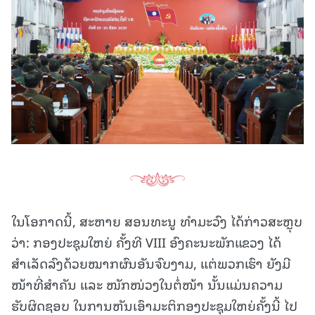
ໃນໂອກາດນີ້, ສະຫາຍ ສອນທະນູ ທຳມະວົງ ໄດ້ກ່າວສະຫຼຸບ
ວ່າ: ກອງປະຊຸມໃຫຍ່ ຄັ້ງທີ VIII ອົງຄະນະພັກແຂວງ ໄດ້
ສຳເລັດລົງດ້ວຍໝາກຜົນອັນຈົບງາມ, ແຕ່ພວກເຮົາ ຍັງມີ
ໜ້າທີ່ສຳຄັນ ແລະ ໜັກໜ່ວງໃນຕໍ່ໜ້າ ນັ້ນແມ່ນຄວາມ
ຮັບຜິດຊອບ ໃນການຫັນເອົາມະຕິກອງປະຊຸມໃຫຍ່ຄັ້ງນີ້ ໄປ