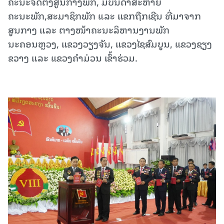
ຄະນະຈັດຕັ້ງສູນກາງພັກ, ມີບັນດາສະຫາຍ
ຄະນະພັກ,ສະມາຊິກພັກ ແລະ ແຂກຖືກເຊີນ ທີ່ມາຈາກ
ສູນກາງ ແລະ ຕາງໜ້າຄະນະລິຫານງານພັກ
ນະຄອນຫຼວງ, ແຂວງວຽງຈັນ, ແຂວງໄຊສົມບູນ, ແຂວງຊຽງ
ຂວາງ ແລະ ແຂວງຄຳມ່ວນ ເຂົ້າຮ່ວມ.