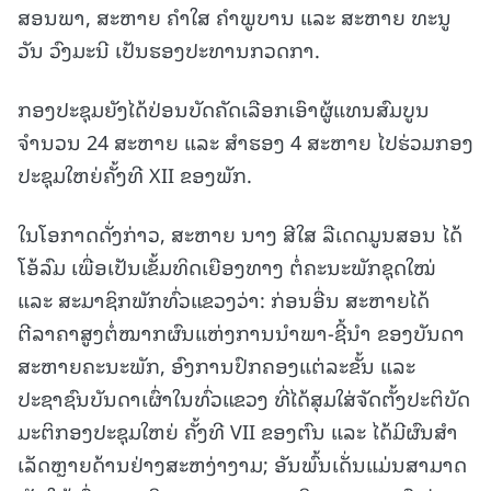
ສອນພາ, ສະຫາຍ ຄຳໃສ ຄຳພູບານ ແລະ ສະຫາຍ ທະນູ
ວັນ ວົງມະນີ ເປັນຮອງປະທານກວດກາ.
ກອງປະຊຸມຍັງໄດ້ປ່ອນບັດຄັດເລືອກເອົາຜູ້ແທນສົມບູນ
ຈຳນວນ 24 ສະຫາຍ ແລະ ສຳຮອງ 4 ສະຫາຍ ໄປຮ່ວມກອງ
ປະຊຸມໃຫຍ່ຄັ້ງທີ XII ຂອງພັກ.
ໃນໂອກາດດັ່ງກ່າວ, ສະຫາຍ ນາງ ສີໃສ ລືເດດມູນສອນ ໄດ້
ໂອ້ລົມ ເພື່ອເປັນເຂັ້ມທິດເຍືອງທາງ ຕໍ່ຄະນະພັກຊຸດໃໝ່
ແລະ ສະມາຊິກພັກທົ່ວແຂວງວ່າ: ກ່ອນອື່ນ ສະຫາຍໄດ້
ຕີລາຄາສູງຕໍ່ໝາກຜົນແຫ່ງການນໍາພາ-ຊີ້ນໍາ ຂອງບັນດາ
ສະຫາຍຄະນະພັກ, ອົງການປົກຄອງແຕ່ລະຂັ້ນ ແລະ
ປະຊາຊົນບັນດາເຜົ່າໃນທົ່ວແຂວງ ທີ່ໄດ້ສຸມໃສ່ຈັດຕັ້ງປະຕິບັດ
ມະຕິກອງປະຊຸມໃຫຍ່ ຄັ້ງທີ VII ຂອງຕົນ ແລະ ໄດ້ມີຜົນສໍາ
ເລັດຫຼາຍດ້ານຢ່າງສະຫງ່າງາມ; ອັນພົ້ນເດັ່ນແມ່ນສາມາດ