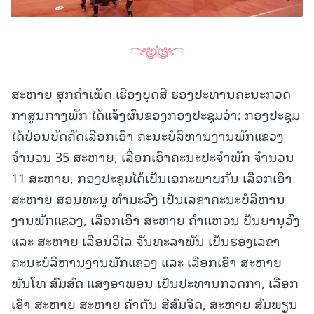
ສະຫາຍ ສຸກຄຳເພັດ ເຮືອງບຸດສີ ຮອງປະທານຄະນະກວດ
ກາສູນກາງພັກ ໄດ້ແຈ້ງຜົນຂອງກອງປະຊຸມວ່າ: ກອງປະຊຸມ
ໄດ້ປ່ອນບັດຄັດເລືອກເອົາ ຄະນະບໍລິຫານງານພັກແຂວງ
ຈຳນວນ 35 ສະຫາຍ, ເລື່ອກເອົາຄະນະປະຈຳພັກ ຈຳນວນ
11 ສະຫາຍ, ກອງປະຊຸມໄດ້ເປັນເອກະພາບກັນ ເລືອກເອົາ
ສະຫາຍ ສອນທະນູ ທຳມະວົງ ເປັນເລຂາຄະນະບໍລິຫານ
ງານພັກແຂວງ, ເລືອກເອົາ ສະຫາຍ ຄຳແຫວນ ປັນຍານຸວົງ
ແລະ ສະຫາຍ ເລື່ອນວິໄລ ຈັນທະລາພັນ ເປັນຮອງເລຂາ
ຄະນະບໍລິຫານງານພັກແຂວງ ແລະ ເລືອກເອົາ ສະຫາຍ
ພັນໂທ ສົມສົດ ແສງອາພອນ ເປັນປະທານກວດກາ, ເລືອກ
ເອົາ ສະຫາຍ ສະຫາຍ ຄຳຕັນ ສີສົມຈິດ, ສະຫາຍ ສົມພຽນ