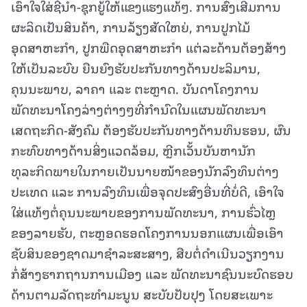
ເອົາໃຈໃສ່ຊີ້ນຳ-ຊຸກຍູ້ໃຫ້ແຂງແຮງແທ້ໆ. ການສົ່ງເສີມການ
ຜະລິດເປັນສິນຄ້າ, ການລ້ຽງສັດໃຫຍ່, ການປູກໄມ້
ອຸດສາຫະກຳ, ປູກພືດອຸດສາຫະກໍາ ແຕ່ລະດ້ານຕ້ອງສ້າງ
ໃຫ້ເປັນລະບົບ ຍືນຍົງຮັບປະກັນທາງດ້ານປະລິມານ,
ຄຸນນະພາບ, ລາຄາ ແລະ ຕະຫຼາດ. ບັນດາໂຄງການ
ພັດທະນາໂຄງລ່າງຕ່າງໆທີ່ກໍານົດໃນແຜນພັດທະນາ
ເສດຖະກິດ-ສັງຄົມ ຕ້ອງຮັບປະກັນທາງດ້ານທຶນຮອນ, ຜົນ
ກະທົບທາງດ້ານສິ່ງແວດລ້ອມ, ຫຼີກເວັ້ນບັນຫານັກ
ທຸລະກິດພາຍໃນກາຍເປັນນາຍໜ້າຂອງນັກລົງທຶນຕ່າງ
ປະເທດ ແລະ ການລົງທຶນເພື່ອຈຸດປະສົງອື່ນທີ່ບໍ່ດີ, ເອົາໃຈ
ໃສ່ແທ້ໆຕໍ່ຄຸນນະພາບຂອງການພັດທະນາ, ການຮົ່ວໄຫຼ
ຂອງລາຍຮັບ, ຕະຫຼອດຮອດໂຄງການນອກແຜນເພື່ອເອົາ
ຊັບສິນຂອງຊາດມາຊໍາລະສະສາງ, ສືບຕໍ່ດໍາເນີນວຽກງານ
ກໍ່ສ້າງຮາກຖານການເມືອງ ແລະ ພັດທະນາຊົນນະບົດຮອບ
ດ້ານຕາມລັດຖະທໍາມະນູນ ສະບັບປັບປຸງ ໂດຍສະເພາະ