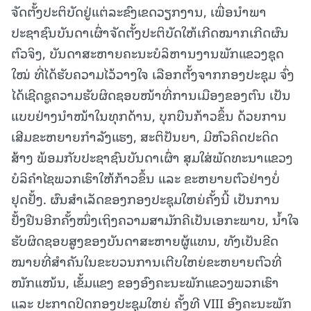
ຈັດຕັ້ງປະຕິບັດຢູ່ແຕ່ລະຂົງເຂດວຽກງານ, ເພື່ອນຳພາ
ປະຊາຊົນບັນດາເຜົ່າຈັດຕັ້ງປະຕິບັດໃຫ້ເກີດໝາກເກີດຜົນ
ຕົວຈິງ, ບັນດາສະຫາຍຄະນະບໍລິຫານງານພັກແຂວງຊຸດ
ໃໝ່ ທີ່ໄດ້ຮັບຄວາມໄວ້ວາງໃຈ ເລືອກຕັ້ງຈາກກອງປະຊຸມ ຈົ່ງ
ໄດ້ເຊີດຊູຄວາມຮັບຜິດຊອບໜ້າທີ່ການເມືອງຂອງຕົນ ເປັນ
ແບບຢ່າງນຳໜ້າໃນທຸກດ້ານ, ບຸກບືນກ້າວຂຶ້ນ ດ້ວຍການ
ເສີມຂະຫຍາຍກຳລັງແຮງ, ສະຕິປັນຍາ, ມີຫົວຄິດປະດິດ
ສ້າງ ພ້ອມກັບປະຊາຊົນບັນດາເຜົ່າ ສຸມໃສ່ພັດທະນາແຂວງ
ບໍລິຄຳໄຊພວກເຮົາໃຫ້ກ້າວຂຶ້ນ ແລະ ຂະຫຍາຍຕົວຢ່າງບໍ່
ຢຸດຢັ້ງ. ຜົນສຳເລັດຂອງກອງປະຊຸມໃຫຍ່ຄັ້ງນີ້ ເປັນການ
ຢັ້ງຢືນອີກຄັ້ງໜຶ່ງເຖິງຄວາມສາມັກຄີເປັນເອກະພາບ, ນ້ຳໃຈ
ຮັບຜິດຊອບສູງຂອງບັນດາສະຫາຍຜູ້ແທນ, ທັງເປັນຂີດ
ໝາຍທີ່ສຳຄັນໃນຂະບວນການເຕີບໃຫຍ່ຂະຫຍາຍຕົວທີ່
ໜັກແໜ້ນ, ເຂັ້ມແຂງ ຂອງອົງຄະນະພັກແຂວງພວກເຮົາ
ແລະ ປະກາດປິດກອງປະຊຸມໃຫຍ່ ຄັ້ງທີ VIII ອົງຄະນະພັກ