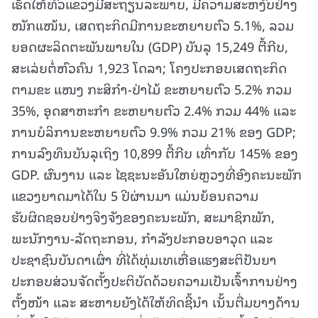
ເຮັດໃຫ້ທົ່ວແຂວງມີສະຖຽນລະພາບ, ມີຄວາມສະຫງົບຢ່າງ
ໜັກແໜ້ນ, ເສດຖະກິດມີການຂະຫຍາຍຕົວ 5.1%, ລວມ
ຍອດຜະລິດຕະພັນພາຍໃນ (GDP) ບັນລຸ 15,249 ຕື້ກີບ,
ສະເລ່ຍຕໍ່ຫົວຄົນ 1,923 ໂດລາ; ໂຄງປະກອບເສດຖະກິດ
ຕາມຂະ ແໜງ ກະສິກໍາ-ປ່າໄມ້ ຂະຫຍາຍຕົວ 5.2% ກວມ
35%, ອຸດສາຫະກໍາ ຂະຫຍາຍຕົວ 2.4% ກວມ 44% ແລະ
ການບໍລິການຂະຫຍາຍຕົວ 9.9% ກວມ 21% ຂອງ GDP;
ການລົງທຶນບັນລຸເຖິງ 10,899 ຕື້ກີບ ເທົ່າກັບ 145% ຂອງ
GDP. ຜົນງານ ແລະ ໄຊຊະນະອັນໃຫຍ່ຫຼວງທີ່ອົງຄະນະພັກ
ແຂວງຍາດມາໄດ້ໃນ 5 ປີຜ່ານມາ ແມ່ນຍ້ອນຄວາມ
ຮັບຜິດຊອບຢ່າງຈິງຈັງຂອງຄະນະພັກ, ສະມາຊິກພັກ,
ພະນັກງານ-ລັດຖະກອນ, ກຳລັງປະກອບອາວຸດ ແລະ
ປະຊາຊົນບັນດາເຜົ່າ ທີ່ໄດ້ທຸ່ມເທເຫື່ອແຮງສະຕິປັນຍາ
ປະກອບສ່ວນຈັດຕັ້ງປະຕິບັດດ້ວຍຄວາມເປັນເຈົ້າການຢ່າງ
ຕັ້ງໜ້າ ແລະ ສະຫາຍຍັງໄດ້ໃຫ້ທິດຊີ້ນໍາ ເນັ້ນຕື່ມບາງດ້ານ