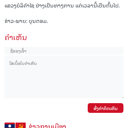
ແຂວງບໍລິຄຳໄຊ ຢ່າງເປັນທາງການ ແຕ່ເວລານີ້ເປັນຕົ້ນໄປ.
ຂ່າວ-ພາບ: ບຸນຕອມ.
ຄໍາເຫັນ
ສົ່ງຄໍາຄິດເຫັນ
ຂ່າວການເມືອງ