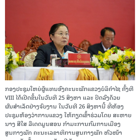
ກອງປະຊຸມໃຫຍ່ຜູ້ແທນອົງຄະນະພັກແຂວງບໍລິຄຳໄຊ ຄັ້ງທີ
VIII ໄດ້ເປີດຂຶ້ນໃນວັນທີ 25 ສິງຫາ ແລະ ປິດລົງດ້ວຍ
ຜົນສຳເລັດຢ່າງຈົບງານ ໃນວັນທີ 26 ສິງຫານີ້ ທີ່ຫ້ອງ
ປະຊຸມຫ້ອງວ່າການແຂວງ ໃຫ້ກຽດເຂົ້າຮ່ວມໂດຍ ສະຫາຍ
ນາງ ສີໃສ ລືເດດມູນສອນ ກໍາມະການກົມການເມືອງ
ສູນກາງພັກ ຄະນະເລຂາທິການສູນກາງພັກ ຫົວໜ້າ