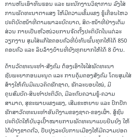
ການຫັນເອົາທຶນຮອນ ແລະ ພະນັກງານວິຊາການ ລົງໃສ່
ການພັດທະນາຕາແສງ ໃຫ້ມີຄວາມເຂັ້ມແຂງ ຮູ້ເຄື່ອນໄຫວ
ປະຕິບັດໜ້າທີ່ຕາມພາລະບົດບາດ, ສິດ-ໜ້າທີ່ຢ່າງເຕັມ
ສ່ວນ ກາຍເປັນຫົວໜ່ວຍການຈັດຕັ້ງປະຕິບັດໃນແຕ່ລະ
ວຽກງານ ສຸມໃສ່ແກ້ໄຂຄອບຄົວທີ່ບໍ່ທັນພົ້ນທຸກໃຫ້ໄດ້ 850
ຄອບຄົວ ແລະ ລຶບລ້າງບ້ານທີ່ຍັງທຸກຍາກໃຫ້ໄດ້ 8 ບ້ານ.
ດ້ານວັດທະນະທໍາ-ສັງຄົມ ຕ້ອງເອົາໃຈໃສ່ພັດທະນາ
ຊັບພະຍາກອນມະນຸດ ແລະ ການຄຸ້ມຄອງສັງຄົມ ໂດຍສຸມໃສ່
ສ້າງໃຫ້ຄົນມີແນວຄິດຮັກຊາດ, ຮັກລະບອບໃໝ່, ມີ
ຄຸນສົມບັດ-ສິນທຳປະຕິວັດ, ມີລະດັບຄວາມຮູ້-ຄວາມ
ສາມາດ, ສຸຂະພາບແຂງແຮງ, ເສີມຂະຫຍາຍ ແລະ ປົກປັກ
ຮັກສາວັດທະນະທຳອັນດີງາມຂອງຊາດ-ຂອງເຜົ່າ. ສູ້ຊົນ
ປະຕິບັດໃຫ້ບັນລຸເປົ້າໝາຍການພັດທະນາແບບຍືນຍົງ ໃຫ້
ໄດ້ຢ່າງຂາດຕົວ, ປັບປຸງລະບົບການເມືອງໃຫ້ມີຄວາມປອດ