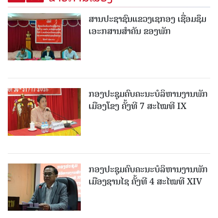
ສານປະຊາຊົນແຂວງເຊກອງ ເຊື່ອມຊຶມ
ເອະກສານສໍາຄັນ ຂອງພັກ
ກອງປະຊຸມຄົບຄະນະບໍລິຫານງານພັກ
ເມືອງໂຂງ ຄັ້ງທີ 7 ສະໄໝທີ IX
ກອງປະຊຸມຄົບຄະນະບໍລິຫານງານພັກ
ເມືອງຊານ​ໄຊ ຄັ້ງທີ 4 ສະໄໝທີ XIV