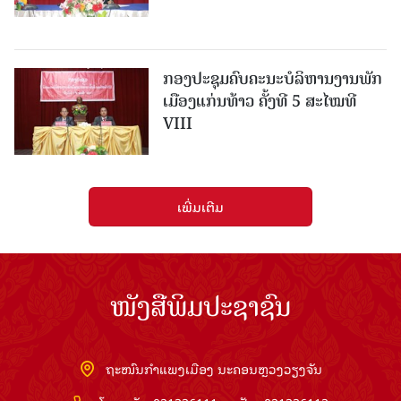
ກອງປະຊຸມຄົບຄະນະບໍລິຫານງານພັກ
ເມືອງແກ່ນ​ທ້າວ ຄັ້ງທີ 5 ສະໄໝທີ
VIII
ເພີ່ມເຕີມ
ໜັງສືພິມປະຊາຊົນ
ຖະໜົນກຳແພງເມືອງ ນະຄອນຫຼວງວຽງຈັນ