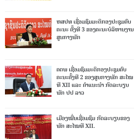
ຫສປທ ເຊື່ອມຊຶມມະຕິກອງປະຊຸມຄົບ
ຄະນະ ຄັ້ງທີ 3 ຂອງຄະນະບໍລິຫານງານ
ສູນກາງພັກ
ຄຕພ ເຊື່ອມຊຶມມະຕິກອງປະຊຸມຄົບ
ຄະນະຄັ້ງທີ 2 ຂອງສູນກາງພັກ ສະໄໝ
ທີ XII ແລະ ຄໍາແນະນໍາ ກົດລະບຽບ
ພັກ ປປ ລາວ
ເມືອງ​ໝື່ນເຊື່ອມຊຶມ ກົດລະບຽບຂອງ
ພັກ ສະໄໝທີ XII.