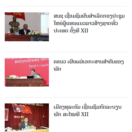
ສນຊ ເຊື່ອມຊຶມຜົນສໍາເລັດກອງປະຊຸມ
ໃຫຍ່ຜູ້ແທນແນວລາວສ້າງຊາດທົ່ວ
ປະເທດ ຄັ້ງທີ XII
ຄອນວ ເຜີຍແຜ່ເອກະສານສໍາຄັນຂອງ
ພັກ
ເມືອງທຸລະຄົມ ເຊື່ອມຊຶມກົດລະບຽບ
ພັກ ສະໄໝທີ XII