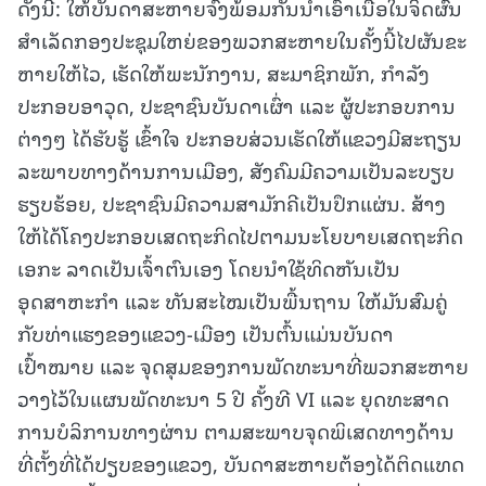
ດັ່ງນີ້: ໃຫ້ບັນດາສະຫາຍຈົ່ງພ້ອມກັນນຳເອົາເນື້ອໃນຈິດຜົນ
ສໍາເລັດກອງປະຊຸມໃຫຍ່ຂອງພວກສະຫາຍໃນຄັ້ງນີ້ໄປຜັນຂະ
ຫາຍໃຫ້ໄວ, ເຮັດໃຫ້ພະນັກງານ, ສະມາຊິກພັກ, ກໍາລັງ
ປະກອບອາວຸດ, ປະຊາຊົນບັນດາເຜົ່າ ແລະ ຜູ້ປະກອບການ
ຕ່າງໆ ໄດ້ຮັບຮູ້ ເຂົ້າໃຈ ປະກອບສ່ວນເຮັດໃຫ້ແຂວງມີສະຖຽນ
ລະພາບທາງດ້ານການເມືອງ, ສັງຄົມມີຄວາມເປັນລະບຽບ
ຮຽບຮ້ອຍ, ປະຊາຊົນມີຄວາມສາມັກຄີເປັນປຶກແຜ່ນ. ສ້າງ
ໃຫ້ໄດ້ໂຄງປະກອບເສດຖະກິດໄປຕາມນະໂຍບາຍເສດຖະກິດ
ເອກະ ລາດເປັນເຈົ້າຕົນເອງ ໂດຍນໍາໃຊ້ທິດຫັນເປັນ
ອຸດສາຫະກຳ ແລະ ທັນສະໄໝເປັນພື້ນຖານ ໃຫ້ມັນສົມຄູ່
ກັບທ່າແຮງຂອງແຂວງ-ເມືອງ ເປັນຕົ້ນແມ່ນບັນດາ
ເປົ້າໝາຍ ແລະ ຈຸດສຸມຂອງການພັດທະນາທີ່ພວກສະຫາຍ
ວາງໄວ້ໃນແຜນພັດທະນາ 5 ປີ ຄັ້ງທີ VI ແລະ ຍຸດທະສາດ
ການບໍລິການທາງຜ່ານ ຕາມສະພາບຈຸດພິເສດທາງດ້ານ
ທີ່ຕັ້ງທີ່ໄດ້ປຽບຂອງແຂວງ, ບັນດາສະຫາຍຕ້ອງໄດ້ຕິດແທດ