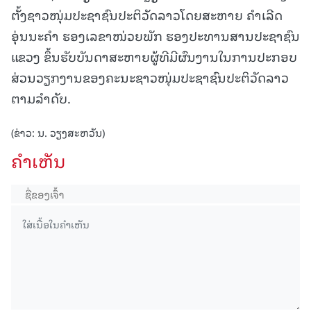
ຕັ້ງຊາວໜຸ່ມປະຊາຊົນປະຕິວັດລາວໂດຍສະຫາຍ ຄຳເລີດ
ອຸ່ນນະຄຳ ຮອງເລຂາໜ່ວຍພັກ ຮອງປະທານສານປະຊາຊົນ
ແຂວງ ຂຶ້ນຮັບບັນດາສະຫາຍຜູ້ທີມີຜົນງານໃນການປະກອບ
ສ່ວນວຽກງານຂອງຄະນະຊາວໜຸ່ມປະຊາຊົນປະຕິວັດລາວ
ຕາມລຳດັບ.
(ຂ່າວ: ນ. ວຽງສະຫວັນ)
ຄໍາເຫັນ