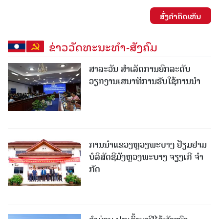
ສົ່ງຄໍາຄິດເຫັນ
ຂ່າວວັດທະນະທຳ-ສັງຄົມ
ສາລະວັນ ສໍາເລັດການຍົກລະດັບ
ວຽກງານເສນາທິການຮັບໃຊ້ການນໍາ
ການນຳແຂວງຫຼວງພະບາງ ຢ້ຽມ​ຢາມ
ບໍ​ລິ​ສັດຊີມັງຫຼວງພະບາງ ຈຽງເກີ ຈໍາ
ກັດ