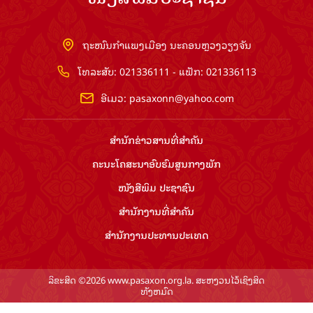
ຖະໜົນກຳແພງເມືອງ ນະຄອນຫຼວງວຽງຈັນ
ໂທລະສັບ: 021336111 - ແຟັກ: 021336113
ອີເມວ:
pasaxonn@yahoo.com
ສຳ​ນັກ​ຂ່າວ​ສານ​ທີ່​ສຳ​ຄັນ​
ຄະນະໂຄສະນາອົບຮົມ​ສູນ​ກາງ​ພັກ
ໜັງສືພິມ ປະ​ຊາ​ຊົນ
ສຳ​ນັກ​ງານ​ທີ່​ສຳ​ຄັນ
ສຳ​ນັກ​ງານ​ປະ​ທານ​ປະ​ເທດ
ລິຂະສິດ ©2026 www.pasaxon.org.la. ສະຫງວນໄວ້ເຊິງສິດ
ທັງຫມົດ