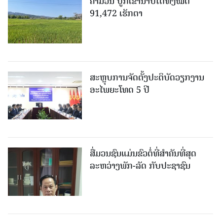
ຄໍາມ່ວນ ປູກເຂົ້ານາປີໄດ້ທັງໝົດ
91,472 ເຮັກຕາ
ສະຫຼຸບການຈັດຕັ້ງປະຕິບັດວຽກງານ
ອະໄພຍະໂທດ 5 ປີ
ສື່ມວນຊົນແມ່ນຂົວຕໍ່ທີ່ສໍາຄັນທີ່ສຸດ
ລະຫວ່າງພັກ-ລັດ ກັບປະຊາຊົນ