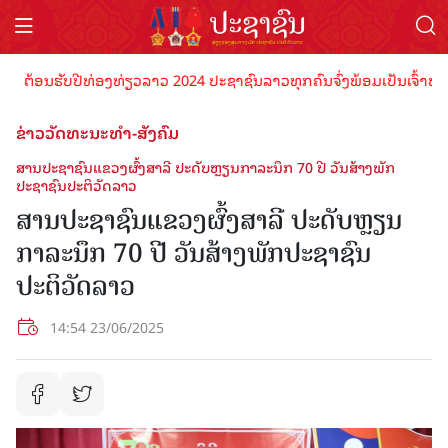
້ອນຮັບປີທ່ອງທ່ຽວລາວ 2024 ປະຊາຊົນລາວທຸກຄົນຈົ່ງພ້ອມເປັນເຈົ້າພາບທີ່ດ
ຂ່າວວັດທະນະທຳ-ສັງຄົມ
ສານປະຊາຊົນແຂວງຜົ້ງສາລີ ປະດັບຫຼຽນກາລະນຶກ 70 ປີ ວັນສ້າງພັກ
ປະຊາຊົນປະຕິວັດລາວ
ສານປະຊາຊົນແຂວງຜົ້ງສາລີ ປະດັບຫຼຽນ
ກາລະນຶກ 70 ປີ ວັນສ້າງພັກປະຊາຊົນ
ປະຕິວັດລາວ
14:54 23/06/2025