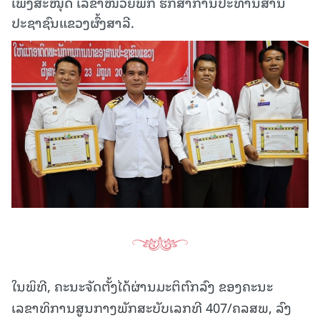
ເພັງສະໝຸດ ເລຂາໜ່ວຍພັກ ຮັກສາການປະທານສານ
ປະຊາຊົນແຂວງຜົ້ງສາລີ.
ໃນພິທີ, ຄະນະຈັດຕັ້ງໄດ້ຜ່ານມະຕິຕົກລົງ ຂອງຄະນະ
ເລຂາທິການສູນກາງພັກສະບັບເລກທີ 407/ຄລສພ, ລົງ