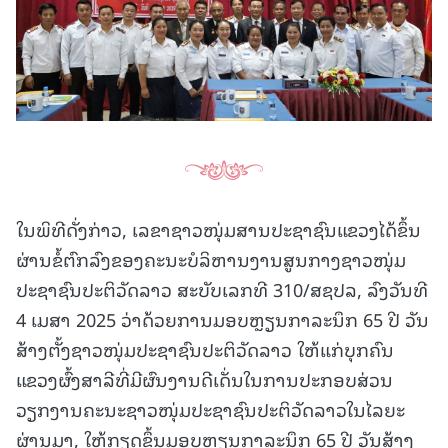
ໃນພິທີດັ່ງກ່າວ, ເລຂາຊາວໜຸ່ມສານປະຊາຊົນແຂວງໄດ້ຂຶ້ນ
ຜ່ານຂໍ້ຕົກລົງຂອງຄະນະບໍລິຫານງານສູນກາງຊາວໜຸ່ມ
ປະຊາຊົນປະຕິວັດລາວ ສະບັບເລກທີ 310/ສຊປລ, ລົງວັນທີ
4 ເມສາ 2025 ວ່າດ້ວຍການມອບຫຼຽນກາລະນຶກ 65 ປີ ວັນ
ສ້າງຕັ້ງຊາວໜຸ່ມປະຊາຊົນປະຕິວັດລາວ ໃຫ້ແກ່ບຸກຄົນ
ແຂວງຜົ້ງສາລີທີ່ມີຜົນງານດີເດັ່ນໃນການປະກອບສ່ວນ
ວຽກງານຄະນະຊາວໜຸ່ມປະຊາຊົນປະຕິວັດລາວໃນໄລຍະ
ຜ່ານມາ, ໃຫ້ກຽດຂຶ້ນມອບຫຼຽນກາລະນຶກ 65 ປີ ວັນສ້າງ