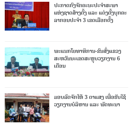
ປະກາດກົງຈັກຄະນະປະຈໍາສະພາ
ແຫ່ງຊາດສ້າງຕັ້ງ ແລະ ແຕ່ງຕັ້ງບຸກຄະ
ລາກອນປະຈໍາ 3 ເຂດເລືອກຕັ້ງ
ພະແນກໂຍທາທິການ-ຂົນສົ່ງແຂວງ
ສະຫວັນນະເຂດສະຫຼຸບວຽກງານ 6
ເດືອນ
ມອບລົດຈັກໃຫ້ 3 ຕາແສງ ເພື່ອຮັບໃຊ້
ວຽກງານບໍລິຫານ ແລະ ພັດທະນາ