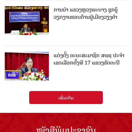
ການນຳ ແຂວງຫຼວງພະບາງ ຊຸກຍູ້
ວຽກງານຮອບດ້ານຢູ່ເມືອງວຽງຄໍາ
ແຕ່ງຕັ້ງ ຄະນະສະມາຊິກ ສພຊ ປະຈຳ
ເຂດເລືອກຕັ້ງທີ 17 ແຂວງອັດຕະປື
ເພີ່ມເຕີມ
ໜັງສືພິມປະຊາຊົນ