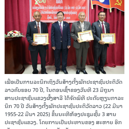
ເພື່ອເປັນການລະນຶກເຖິງວັນສ້າງຕັ້ງພັກປະຊາຊົນປະຕິວັດ
ລາວຄົບຮອບ 70 ປີ, ໃນຕອນເຊົ້າຂອງວັນທີ 23 ມິຖຸນາ
ສານປະຊາຊົນແຂວງຜົ້ງສາລີ ໄດ້ຈັດພິທີ ປະດັບຫຼຽນກາລະ
ນຶກ 70 ປີ ວັນສ້າງຕັ້ງພັກປະຊາຊົນປະຕິວັດລາວ (22 ມີນາ
1955-22 ມີນາ 2025) ຂຶ້ນນະທີຫ້ອງປະຊຸມຊັ້ນ 3 ສານ
ປະຊາຊົນແຂວງ. ໂດຍການເປັນປະທານຂອງ ສະຫາຍ ອິກ