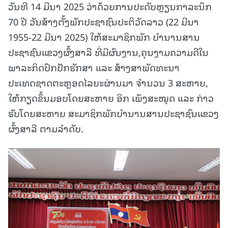
ວັນທີ 14 ມີນາ 2025 ວ່າດ້ວຍການປະດັບຫຼຽນກາລະນຶກ
70 ປີ ວັນສ້າງຕັ້ງພັກປະຊາຊົນປະຕິວັດລາວ (22 ມີນາ
1955-22 ມີນາ 2025) ໃຫ້ສະມາຊິກພັກ ບຳນານສານ
ປະຊາຊົນແຂວງຜົ້ງສາລີ ທີ່ມີຜົນງານ,ຄຸນງາມຄວາມດີໃນ
ພາລະກິດປົກປັກຮັກສາ ແລະ ສ້າງສາພັດທະນາ
ປະເທດຊາດຕະຫຼອດໄລຍະຜ່ານມາ ຈຳນວນ 3 ສະຫາຍ,
ໃຫ້ກຽດຂຶ້ນມອບໂດຍສະຫາຍ ອິກ ເພັງສະໝຸດ ແລະ ກ່າວ
ຮັບໂດຍສະຫາຍ ສະມາຊິກພັກບຳນານສານປະຊາຊົນແຂວງ
ຜົ້ງສາລີ ຕາມລຳດັບ.