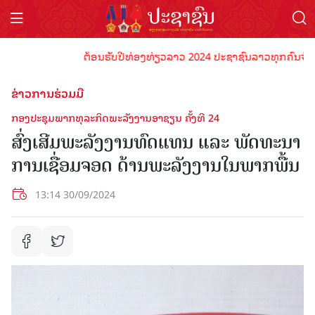
ຕ້ອນຮັບປີທ່ອງທ່ຽວລາວ 2024 ປະຊາຊົນລາວທຸກຄົນຈົ່ງພ້ອມເ
ຂ່າວການຮ່ວມມື
ກອງປະຊຸມພາກທຸລະກິດພະລັງງານອາຊຽນ ຄັ້ງທີ 24
ສົ່ງເສີມພະລັງງານທົດແທນ ແລະ ພັດທະນາ
ການເຊື່ອມຈອດ ດ້ານພະລັງງານໃນພາກພື້ນ
13:14 30/09/2024