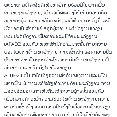
ພະຍາຍາມທີ່ຈະສືບຕໍ່ເພີ່ມທະວີການຮ່ວມມືໃນພາກພື້ນ
ຂະແໜງພະລັງງານ, ເປັນເວທີສະແດງໃຫ້ເຫັນຄວາມຄືບ
ໜ້າຂອງກຸ່ມ ແລະ ນະວັດຕະກໍາ, ເວທີສົນທະນາຄັ້ງນີ້ ຈະມີ
ບົດບາດອັນສຳຄັນເພື່ອຊຸກຍູ້ການປະຕິບັດງານອາຊຽນ
ແຜນປະຕິບັດງານເພື່ອການຮ່ວມມືດ້ານພະລັງງານ
(APAEC) ຮ່ວມກັນ ພວກເຮົາມີຄວາມມຸ່ງໝັ້ນດ້ານຄວາມ
ປອດໄພທາງດ້ານພະລັງງານ ການເຂົ້າເຖິງ ແລະ ຄວາມຍືນ
ຍົງ ການວາງພື້ນຖານສໍາລັບອະນາຄົດດ້ານພະລັງງານທີ່
ທົນທານ ແລະ ຍືນຍົງໃນທົ່ວອາຊຽນ.
AEBF-24 ເນັ້ນໜັກເຖິງຄວາມສຳຄັນຂອງການຮ່ວມມືໃນ
ພາກພື້ນ ໃນການແກ້ໄຂສິ່ງທ້າທາຍດ້ານພະລັງງານ ການ
ມີສ່ວນຮ່ວມສະແດງໃຫ້ເຫັນເຖິງຄວາມມຸ່ງໝັ້ນຮ່ວມກັນ
ເພື່ອຄວາມກ້າວໜ້າຄວາມປອດໄພດ້ານພະລັງງານຄວາມ
ສາມາດເຂົ້າເຖິງ ແລະ ຄວາມຍືນຍົງໃນທົ່ວພາກພື້ນອາຊຽນ
ເພີ່ມທະວີການເສີມຂະຫຍາຍການຮ່ວມມື ໃນມື້ທຳອິດຂອງ