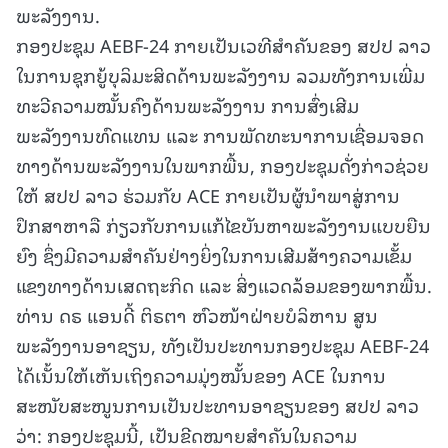
ພະລັງງານ.
ກອງປະຊຸມ AEBF-24 ກາຍເປັນເວທີສໍາຄັນຂອງ ສປປ ລາວ
ໃນການຊຸກຍູ້ບຸລິມະສິດດ້ານພະລັງງານ ລວມທັງການເພີ່ມ
ທະວີຄວາມໝັ້ນຄົງດ້ານພະລັງງານ ການສົ່ງເສີມ
ພະລັງງານທົດແທນ ແລະ ການພັດທະນາການເຊື່ອມຈອດ
ທາງດ້ານພະລັງງານໃນພາກພື້ນ, ກອງປະຊຸມດັ່ງກ່າວຊ່ວຍ
ໃຫ້ ສປປ ລາວ ຮ່ວມກັບ ACE ກາຍເປັນຜູ້ນໍາພາສູ່ການ
ປຶກສາຫາລື ກ່ຽວກັບການແກ້ໄຂບັນຫາພະລັງງານແບບຍືນ
ຍົງ ຊຶ່ງມີຄວາມສໍາຄັນຢ່າງຍິ່ງໃນການເສີມສ້າງຄວາມເຂັ້ມ
ແຂງທາງດ້ານເສດຖະກິດ ແລະ ສິ່ງແວດລ້ອມຂອງພາກພື້ນ.
ທ່ານ ດຣ ແອນດີ້ ຕິຣຕາ ຫົວໜ້າຝ່າຍບໍລິຫານ ສູນ
ພະລັງງານອາຊຽນ, ທັງເປັນປະທານກອງປະຊຸມ AEBF-24
ໄດ້ເນັ້ນໃຫ້ເຫັນເຖິງຄວາມມຸ່ງໝັ້ນຂອງ ACE ໃນການ
ສະໜັບສະໜູນການເປັນປະທານອາຊຽນຂອງ ສປປ ລາວ
ວ່າ: ກອງປະຊຸມນີ້, ເປັນຂີດໝາຍສຳຄັນໃນຄວາມ