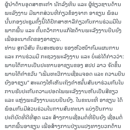
ຜູ້ນໍາດ້ານອຸດສາຫະກຳ ນັກລົງທຶນ ແລະ ຜູ້ຊ່ຽວຊານດ້ານ
ພະລັງງານ ມີພາກສ່ວນທີ່ກ່ຽວຂ້ອງຈາກ ອາຊຽນ ພ້ອມ
ນັ້ນກອງປະຊຸມຄັ້ງນີ້ໄດ້ປຶກສາຫາລືກ່ຽວກັບການຮ່ວມມືໃນ
ພາກພື້ນ ແລະ ຄົ້ນຄວ້າການແກ້ໄຂດ້ານພະລັງງານຍືນຍົງ
ເພື່ອອະນາຄົດຂອງອາຊຽນ.
ທ່ານ ສຸກວິສັນ ຄິນສະໝອນ ຮອງຫົວໜ້າກົມແຜນການ
ແລະ ການຮ່ວມມື ກະຊວງພະລັງງານ ແລະ ບໍ່ແຮ່ໄດ້ກ່າວວ່າ:
ພາຍໃຕ້ການເປັນປະທານອາຊຽນຂອງ ສປປ ລາວ ຈັດຂຶ້ນ
ພາຍໃຕ້ຄຳຂວັນ “ເພີ່ມທະວີການເຊື່ອມຈອດ ແລະ ຄວາມຍືນ
ຍົງອາຊຽນ” ສະແດງໃຫ້ເຫັນເຖິງຄຳໝັ້ນສັນຍາຮ່ວມກັນໃນ
ການຮັບປະກັນຄວາມປອດໄພພະລັງງານຫັນເປັນສີຂຽວ
ແລະ ແຫຼ່ງພະລັງງານແບບຍືນຍົງ. ໃນຂະນະທີ່ ອາຊຽນ ໄດ້
ພ້ອມກັນມີສ່ວນຮ່ວມໃນການສົນທະນາ ແບ່ງປັນການ
ປະຕິບັດທີ່ດີທີ່ສຸດ ແລະ ສ້າງການເຊື່ອມຕໍ່ທີ່ຍືນຍົງ ເຊື່ອມຕໍ່
ພາກພື້ນອາຊຽນ ເພື່ອສ້າງການປ່ຽນແປງທາງບວກດ້ານ