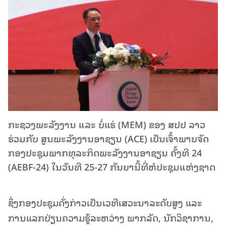
ກະຊວງພະລັງງານ ແລະ ບໍ່ແຮ່ (MEM) ຂອງ ສປປ ລາວ
ຮ່ວມກັບ ສູນພະລັງງານອາຊຽນ (ACE) ເປັນເຈົ້າພາບຈັດ
ກອງປະຊຸມພາກທຸລະກິດພະລັງງານອາຊຽນ ຄັ້ງທີ 24
(AEBF-24) ໃນວັນທີ 25-27 ກັນຍານີ້ທີ່ຫໍປະຊຸມແຫ່ງຊາດ
ຊຶ່ງກອງປະຊຸມດັ່ງກ່າວເປັນເວທີເສວະນາລະດັບສູງ ແລະ
ການແລກປ່ຽນຄວາມຮູ້ລະຫວ່າງ ພາກລັດ, ນັກວິຊາການ,