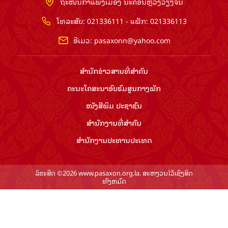
ຖະໜົນກຳແພງເມືອງ ນະຄອນຫຼວງວຽງຈັນ
ໂທລະສັບ: 021336111 - ແຟັກ: 021336113
ອີເມວ:
pasaxonn@yahoo.com
ສຳ​ນັກ​ຂ່າວ​ສານ​ທີ່​ສຳ​ຄັນ​
ຄະນະໂຄສະນາອົບຮົມ​ສູນ​ກາງ​ພັກ
ໜັງສືພິມ ປະ​ຊາ​ຊົນ
ສຳ​ນັກ​ງານ​ທີ່​ສຳ​ຄັນ
ສຳ​ນັກ​ງານ​ປະ​ທານ​ປະ​ເທດ
ລິຂະສິດ ©2026 www.pasaxon.org.la. ສະຫງວນໄວ້ເຊິງສິດ
ທັງຫມົດ