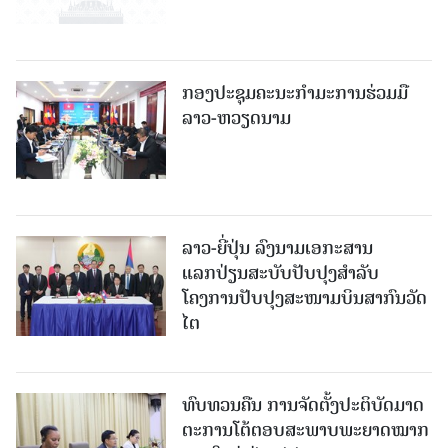
ກອງປະຊຸມຄະນະກຳມະການຮ່ວມມື
ລາວ-ຫວຽດນາມ
ລາວ-ຍີ່ປຸ່ນ ລົງນາມເອກະສານ
ແລກປ່ຽນສະບັບປັບປຸງສໍາລັບ
ໂຄງການປັບປຸງສະໜາມບິນສາກົນວັດ
ໄຕ
ທົບທວນຄືນ ການຈັດຕັ້ງປະຕິບັດມາດ
ຕະການໂຕ້ຕອບສະພາບພະຍາດໝາກ