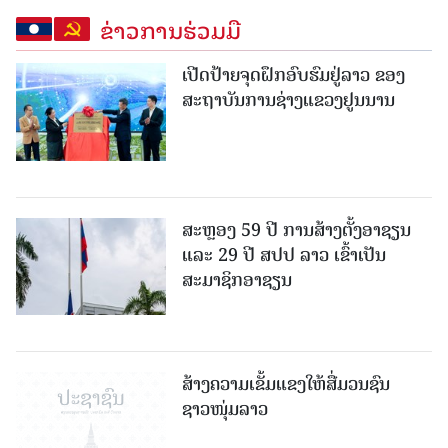
ຂ່າວການຮ່ວມມື
ເປີດປ້າຍຈຸດຝຶກອົບຮົມຢູ່ລາວ ຂອງ
ສະຖາບັນການຊ່າງແຂວງຢູນນານ
ສະຫຼອງ 59 ປີ ການສ້າງຕັ້ງອາຊຽນ
ແລະ 29 ປີ ສປປ ລາວ ເຂົ້າເປັນ
ສະມາຊິກອາຊຽນ
ສ້າງຄວາມເຂັ້ມແຂງໃຫ້ສື່ມວນຊົນ
ຊາວໜຸ່ມລາວ