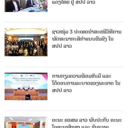
ແດງໃຫຍ່ ຢູ່ ສປປ ລາວ
ຊາວໜຸ່ມ 3 ປະເທດນຳສະເໜີວິທີການ
ພັດທະນາກະສິກຳແບບຍືນຍົງ ໃນ
ສປປ ລາວ
ການກຽມຄວາມພ້ອມຮັບມື ແລະ
ໂຕ້ຕອບການລະບາດຂອງພະຍາດ ໃນ
ສປປ ລາວ
ຄະນະ ຄອສພ ລາວ ພົບປະກັບ ຄະນະ
ໂຄສະນາສຶກສາ ແລະ ຂົນຂວາຍ