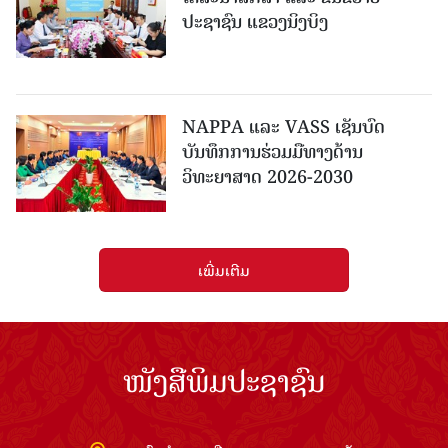
ປະຊາຊົນ ແຂວງນິງບິງ
NAPPA ແລະ VASS ເຊັນບົດ
ບັນທຶກການຮ່ວມມືທາງດ້ານ
ວິທະຍາສາດ 2026-2030
ເພີ່ມເຕີມ
ໜັງສືພິມປະຊາຊົນ