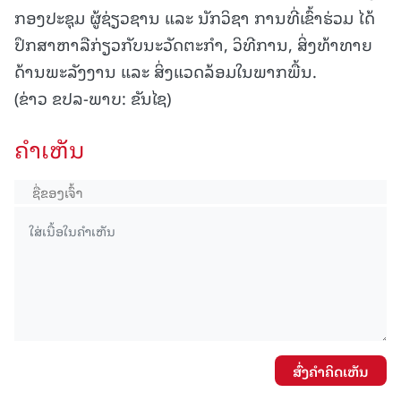
ກອງປະຊຸມ ຜູ້ຊ່ຽວຊານ ແລະ ນັກວິຊາ ການທີ່ເຂົ້າຮ່ວມ ໄດ້
ປຶກສາຫາລືກ່ຽວກັບນະວັດຕະກໍາ, ວິທີການ, ສິ່ງທ້າທາຍ
ດ້ານພະລັງງານ ແລະ ສິ່ງແວດລ້ອມໃນພາກພື້ນ.
(ຂ່າວ ຂປລ-ພາບ: ຂັນໄຊ)
ຄໍາເຫັນ
ສົ່ງຄໍາຄິດເຫັນ