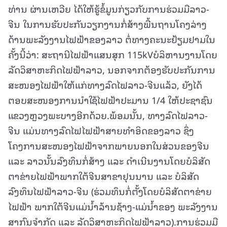
ທ່ານ ຜ່ານເຫວີຍ ໄດ້ໃຫ້ຮູ້ຂໍ້ມູນກ່ຽວກັບການຮ່ວມມືລາວ-
ຈີນ ໃນການຮັບປະກັນວຽກງານກໍ່ສ້າງພື້ນຖານໂຄງລ່າງ
ດ້ານພະລັງງານໄຟຟ້າຂອງລາວ ຕໍ່ທາງຄະນະຢ້ຽມຢາມໃນ
ຄັ້ງນີ້ວ່າ: ສະຖານີໄຟຟ້າແສນສຸກ 115kVບໍລິຫານງານໂດຍ
ລັດວິສາຫະກິດໄຟຟ້າລາວ, ນອກຈາກຕ້ອງຮັບປະກັນການ
ສະໜອງໄຟຟ້າໃຫ້ແກ່ທາງລົດໄຟລາວ-ຈີນແລ້ວ, ຍັງໄດ້
ຕອບສະໜອງການນຳໃຊ້ໄຟຟ້າປະມານ 1/4 ໃຫ້ປະຊາຊົນ
ແຂວງຫຼວງພະບາງອີກດ້ວຍ.ພ້ອມນັ້ນ, ທາງລົດໄຟລາວ-
ຈີນ ແມ່ນທາງລົດໄຟໄຟຟ້າສາຍທໍາອິດຂອງລາວ ຊຶ່ງ
ໂຄງການສະໜອງໄຟຟ້າຈາກພາຍນອກໃນສ່ວນຂອງຈີນ
ແລະ ລາວນັ້ນລົງທຶນກໍ່ສ້າງ ແລະ ດໍາເນີນງານໂດຍບໍລິສັດ
ຕາຂ່າຍໄຟຟ້າພາກໃຕ້ຈີນສາຂາຢຸນນານ ແລະ ບໍລິສັດ
ລົງທຶນໄຟຟ້າລາວ-ຈີນ (ຮ່ວມທຶນກໍ່ຕັ້ງໂດຍບໍລິສັດຕາຂ່າຍ
ໄຟຟ້າ ພາກໃຕ້ຈີນແມ່ນໍ້າລ້ານຊ້າງ-ແມ່ນໍ້າຂອງ ພະລັງງານ
ສາກົນຈໍາກັດ ແລະ ລັດວິສາຫະກິດໄຟຟ້າລາວ).ການຮ່ວມມື