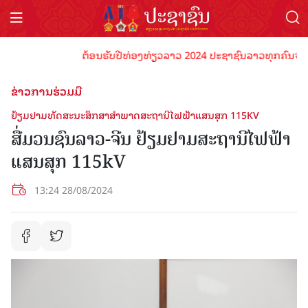
ຕ້ອນຮັບປີທ່ອງທ່ຽວລາວ 2024 ປະຊາຊົນລາວທຸກຄົນຈົ່ງພ້ອມເ
ຂ່າວການຮ່ວມມື
ຢ້ຽມຢາມທັດສະນະສຶກສາສໍາພາດສະຖານີໄຟຟ້າແສນສຸກ 115KV
ສື່ມວນຊົນລາວ-ຈີນ ຢ້ຽມຢາມສະຖານີໄຟຟ້າ
ແສນສຸກ 115kV
13:24 28/08/2024