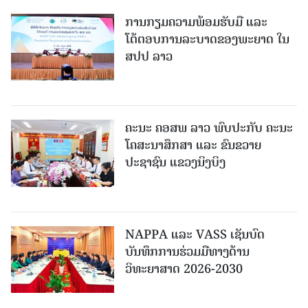
ການກຽມຄວາມພ້ອມຮັບມື ແລະ
ໂຕ້ຕອບການລະບາດຂອງພະຍາດ ໃນ
ສປປ ລາວ
ຄະນະ ຄອສພ ລາວ ພົບປະກັບ ຄະນະ
ໂຄສະນາສຶກສາ ແລະ ຂົນຂວາຍ
ປະຊາຊົນ ແຂວງນິງບິງ
NAPPA ແລະ VASS ເຊັນບົດ
ບັນທຶກການຮ່ວມມືທາງດ້ານ
ວິທະຍາສາດ 2026-2030