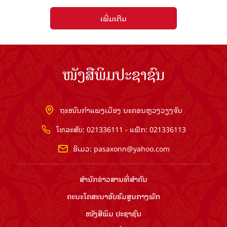
ເພີ່ມເຕີມ
ໜັງສືພິມປະຊາຊົນ
ຖະໜົນກຳແພງເມືອງ ນະຄອນຫຼວງວຽງຈັນ
ໂທລະສັບ: 021336111 - ແຟັກ: 021336113
ອີເມວ:
pasaxonn@yahoo.com
ສຳ​ນັກ​ຂ່າວ​ສານ​ທີ່​ສຳ​ຄັນ​
ຄະນະໂຄສະນາອົບຮົມ​ສູນ​ກາງ​ພັກ
ໜັງສືພິມ ປະ​ຊາ​ຊົນ