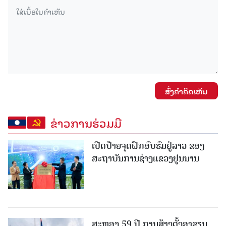
ສົ່ງຄໍາຄິດເຫັນ
ຂ່າວການຮ່ວມມື
ເປີດປ້າຍຈຸດຝຶກອົບຮົມຢູ່ລາວ ຂອງ
ສະຖາບັນການຊ່າງແຂວງຢູນນານ
ສະຫຼອງ 59 ປີ ການສ້າງຕັ້ງອາຊຽນ