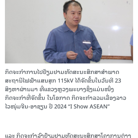
ກິດຈະກຳການໄປຢ້ຽມຢາມທັດສະນະສຶກສາສໍາພາດ
ສະຖານີໄຟຟ້າແສນສຸກ 115kV ໄດ້ຈັດຂຶ້ນໃນວັນທີ 23
ສິງຫາຜ່ານມາ ທີ່ແຂວງຫຼວງພະບາງຊຶ່ງແມ່ນໜຶ່ງ
ກິດຈະກຳທີ່ຈັດຂຶ້ນ ໃນໂອກາດ ກິດຈະກໍາລວມເລື່ອງລາວ
ໄວໜຸ່ມຈີນ-ອາຊຽນ ປີ 2024 “I Show ASEAN”
ແລະ ກິດຈະກໍາລົງຢ້ຽມຢາມທັດສະນະສຶກສາໂຄງການຕ່າງ