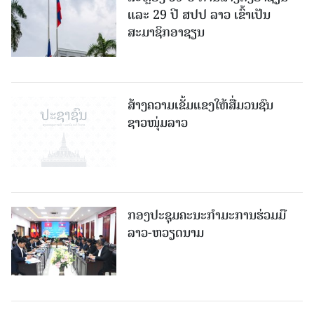
ແລະ 29 ປີ ສປປ ລາວ ເຂົ້າເປັນ
ສະມາຊິກອາຊຽນ
ສ້າງຄວາມເຂັ້ມແຂງໃຫ້ສື່ມວນຊົນ
ຊາວໜຸ່ມລາວ
ກອງປະຊຸມຄະນະກຳມະການຮ່ວມມື
ລາວ-ຫວຽດນາມ