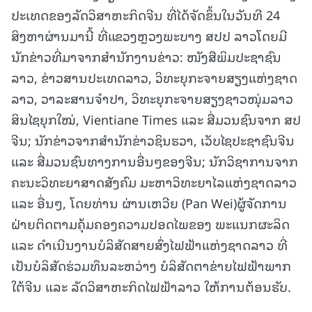
ປະເທດຂອງລັດວິສາຫະກິດຈີນ ທີ່ໄດ້ຈັດຂຶ້ນໃນວັນທີ 24
ສິງຫາຜ່ານມານີ້ ທີ່ແຂວງຫຼວງພະບາງ ສປປ ລາວໂດຍມີ
ນັກຂ່າວທີ່ມາຈາກສຳນັກງານຂ່າວ: ໜັງສືພິມປະຊາຊົນ
ລາວ, ຂ່າວສານປະເທດລາວ, ວິທະຍຸກະຈາຍສຽງແຫ່ງຊາດ
ລາວ, ວາລະສານຈຳປາ, ວິທະຍຸກະຈາຍສຽງຊາວໜຸ່ມລາວ
ສິນໄຊຍຸກໃໝ່, Vientiane Times ແລະ ສື່ມວນຊົນຈາກ ສປ
ຈີນ; ນັກຂ່າວຈາກສໍານັກຂ່າວຊິນຮວາ, ເວັບໄຊປະຊາຊົນຈີນ
ແລະ ສື່ມວນຊົນທາງການອື່ນໆຂອງຈີນ; ນັກວິຊາການຈາກ
ຄະນະວິທະຍາສາດສັງຄົມ ມະຫາວິທະຍາໄລແຫ່ງຊາດລາວ
ແລະ ອື່ນໆ, ໂດຍທ່ານ ຜ່ານເຫວີຍ (Pan Wei)ຜູ້ຈັດການ
ຝ່າຍຕິດຕາມຄຸ້ມຄອງຄວາມປອດໄພຂອງ ພະແນກຜະລິດ
ແລະ ດໍາເນີນງານບໍລິສັດສາຍສົ່ງໄຟຟ້າແຫ່ງຊາດລາວ ທີ່
ເປັນບໍລິສັດຮ່ວມທຶນລະຫວ່າງ ບໍລິສັດຕາຂ່າຍໄຟຟ້າພາກ
ໃຕ້ຈີນ ແລະ ລັດວິສາຫະກິດໄຟຟ້າລາວ ໃຫ້ການຕ້ອນຮັບ.