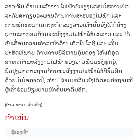
ລາວ-ຈີນ ດ້ານພະລັງງານໄຟຟ້າບໍ່ພຽງແຕ່ສຸມໃສ່ການຍົກ
ລະດັບສະຖຽນລະພາບດ້ານການສະໜອງໄຟຟ້າ ແລະ
ການພັດທະນາເສດຖະກິດຂອງລາວເທົ່ານັ້ນຍັງໄດ້ກໍ່ສ້າງ
ບຸກຄະລາກອນດ້ານພະລັງງານໄຟຟ້າໃຫ້ແກ່ລາວ ແລະ ໄດ້
ຂັບເຄື່ອນຄວາມກ້າວໜ້າດ້ານເຕັກໂນໂລຊີ ແລະ ເພີ່ມ
ປະສິດທິພາບ ດ້ານການບໍລິຫານຄຸ້ມຄອງ ໃຫ້ແກ່ອຸດ
ສາຫະກໍາພະລັງງານໄຟຟ້າຂອງລາວພ້ອມທັງຊຸກຍູ້,
ປັບປຸງມາດຕະຖານດ້ານພະລັງງານໄຟຟ້າໃຫ້ດີຂຶ້ນອີກ
ດ້ວຍ.ໃນໂອກາດນີ້, ທ່ານ ຜ່ານເຫວີຍ ຍັງໄດ້ຕອບຄໍາຖາມທີ່
ຜູ້ເຂົ້າຮ່ວມຢ້ຽມຢາມຍົກຂຶ້ນມາຕື່ມອີກ.
(ຂ່າວ-ພາບ: ວັນເພັງ)
ຄໍາເຫັນ