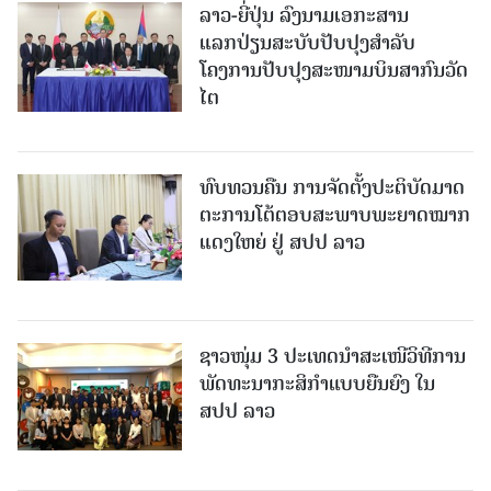
ລາວ-ຍີ່ປຸ່ນ ລົງນາມເອກະສານ
ແລກປ່ຽນສະບັບປັບປຸງສໍາລັບ
ໂຄງການປັບປຸງສະໜາມບິນສາກົນວັດ
ໄຕ
ທົບທວນຄືນ ການຈັດຕັ້ງປະຕິບັດມາດ
ຕະການໂຕ້ຕອບສະພາບພະຍາດໝາກ
ແດງໃຫຍ່ ຢູ່ ສປປ ລາວ
ຊາວໜຸ່ມ 3 ປະເທດນຳສະເໜີວິທີການ
ພັດທະນາກະສິກຳແບບຍືນຍົງ ໃນ
ສປປ ລາວ