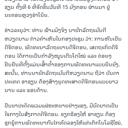
ຊຽນ ຄັ້ງທີ 6 ທີ່ຈັດຂຶ້ນວັນທີ 15 ມັງກອນ ຜ່ານມາ ຢູ່
ນະຄອນຫຼວງຮ່າໂນ້ຍ.
ຂ່າວລະບຸວ່າ: ທ່ານ ຟ້າມມິງຈິງ ນາຍົກລັດຖະມົນຕີ
ຫວຽດນາມ ກ່າວຄຳເຫັນໃນກອງປະຊຸມ ວ່າ: ການຫັນເປັນ
ດີຈີຕອນ, ພັດທະນາລັດຖະບານດີຈີຕອນ, ເສດຖະກິດດີຈີ
ຕອນ ໄດ້ກາຍເປັນກຳລັງໜູນເຕີບໂຕໃໝ່ ແລະ ຄ່ອຍໆ
ຢືນຢັນທີ່ຕັ້ງແມ່ນເສົ້າຄ້ຳຂອງການພັດທະນາແບບຍືນຍົງ.
ສະນັ້ນ, ທ່ານນາຍົກລັດຖະມົນຕີຫວຽດນາມ ຖືວ່າ ບັນດາ
ປະເທດ ອາຊຽນ ຕ້ອງສ້າງຍຸດທະສາດດີຈີຕອນແບບຍາວ
ນານ ແລະ ຮອບດ້ານ.
ປັນຍາປະດິດພວມແຜ່ຂະຫຍາຍຢ່າງແຮງ, ມີບົດບາດເປັນ
ໃຈກາງໃນສັງກາດດີຈີຕອນ. ຮຽກຮ້ອງໃຫ້ ອາຊຽນ ຕ້ອງ
ຊຸກຍູ້ການພັດທະນາກົນໄກທົດລອງໃຫ້ແກ່ເຕັກໂນໂລຊີໃໝ່,