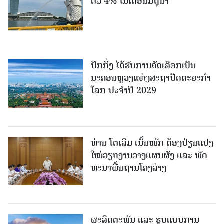
ຕົວ 4% ໃນເດືອນມິຖຸນາ
ປັກກິ່ງ ໄດ້ຮັບການຄັດເລືອກເປັນ
ນະຄອນຫຼວງແຫ່ງສະຖາປັດຕະຍະກຳ
ໂລກ ປະຈຳປີ 2029
ທ່ານ ໂຕ​ເລິມ ເນັ້ນໜັກ ຕ້ອງ​ປ່ຽນ​ແປງ​
ໃໝ່​ວຽກ​ງານ​ວາງ​ແຜນ​ຜັງ ແລະ ​ພັດ​
ທະ​ນາ​ພື້ນ​ຖານ​ໂຄງ​ລ່າງ
ຜະລິດຕະພັນ ແລະ ຮູບແບບການ