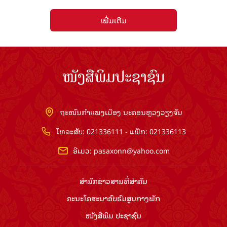
ເພີ່ມເຕີມ
ໜັງສືພິມປະຊາຊົນ
ຖະໜົນກຳແພງເມືອງ ນະຄອນຫຼວງວຽງຈັນ
ໂທລະສັບ: 021336111 - ແຟັກ: 021336113
ອີເມວ:
pasaxonn@yahoo.com
ສຳ​ນັກ​ຂ່າວ​ສານ​ທີ່​ສຳ​ຄັນ​
ຄະນະໂຄສະນາອົບຮົມ​ສູນ​ກາງ​ພັກ
ໜັງສືພິມ ປະ​ຊາ​ຊົນ