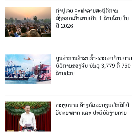
ກຳປູເຈຍ ຈະທຳລາຍສະຖິຕິການ
ສົ່ງອອກເຂົ້າສານເກີນ 1 ລ້ານໂຕນ ໃນ
ປີ 2026
ມູນຄ່າການຄ້າຂາເຂົ້າ-ຂາອອກດ້ານການ
ບໍລິການຂອງຈີນ ບັນລຸ 3,779 ຕື້ 750
ລ້ານຢວນ
ຫວຽດນາມ ສ້າງກົດລະບຽບພັກໃຫ້ມີ
ວິທະຍາສາດ ແລະ ປະຕິບັດງ່າຍດາຍ