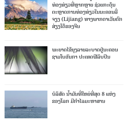
ທ່ອງທ່ຽວທີ່ຫຼາກຫຼາຍ ຊ່ວຍກະຕຸ້ນ
ຕະຫຼາດການທ່ອງທ່ຽວໃນນະຄອນລີ່
ຈຽງ (Lijiang) ທາງພາກຕາເວັນຕົກ
ສ່ຽງໃຕ້ຂອງຈີນ
ພະຍາດໄຂ້ຍຸງລາຍລະບາດຢູ່ນະຄອນ
ຊາມໂບ​ອັນກາ ປະເທດຟີລິບປິນ
ບໍລິສັດ ນ້ຳມັນທີ່ໃຫຍ່ທີ່ສຸດ 8 ແຫ່ງ
ຂອງໂລກ ມີກຳໄລມະຫາສານ