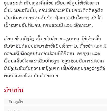
ຮູບແບບດຳເນີນທຸລະກິດໃໝ່ ເພື່ອທະວີຄູນໃຫ້ທົ່ວພາກ
ພື້ນ. ພ້ອມກັນນັ້ນ, ການພັດທະນາປັນຍາປະດິດຕ້ອງຕິດ
ພັນກັບມາດຖານຄຸນສົມບັດ, ຖືມະນຸດເປັນໃຈກາງ, ຮັບໃຊ້
ເປົ້າໝາຍສັນຕິພາບ, ການຮ່ວມມື ແລະ ພັດທະນາ.
ທ່ານ ຟ້າມມິງຈິງ ເນັ້ນໜັກວ່າ: ຫວຽດນາມ ໃຫ້ຄໍາໝັ້ນ
ສັນຍາສືບຕໍ່ແມ່ນສະມາຊິກທີ່ເປັນເຈົ້າການ, ຕັ້ງໜ້າ ແລະ ມີ
ຄວາມຮັບຜິດຊອບໃນການຮ່ວມມືດີຈີຕອນ ອາຊຽນ ແລະ
ພ້ອມແລ້ວທີ່ຈະແບ່ງປັນບົດຮຽນ, ໜູນຊ່ວຍບັນດາປະເທດ
ທີ່ຍັງປະສົບກັບຄວາມຫຍຸ້ງຍາກ ເພື່ອຮັດແຄບຊ່ອງວ່າງດີຈີ
ຕອນ ແລະ ພ້ອມກັນພັດທະນາ.
ຄໍາເຫັນ