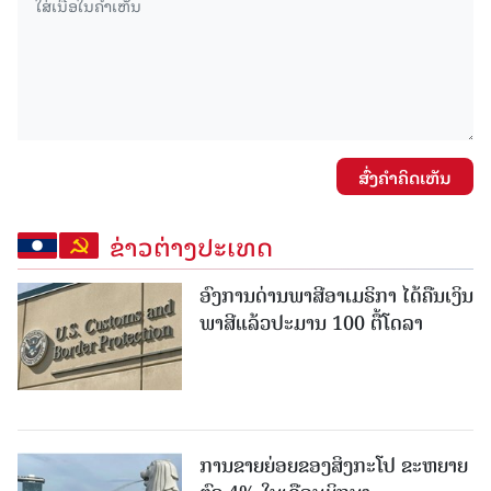
ສົ່ງຄໍາຄິດເຫັນ
ຂ່າວຕ່າງປະເທດ
ອົງການດ່ານພາສີອາເມຣິກາ ໄດ້ຄືນເງິນ
ພາສີແລ້ວປະມານ 100 ຕື້ໂດລາ
ການຂາຍຍ່ອຍຂອງສິງກະໂປ ຂະຫຍາຍ