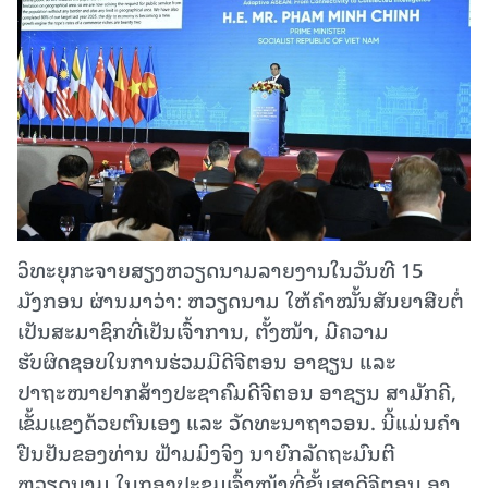
ວິທະຍຸກະຈາຍສຽງຫວຽດນາມລາຍງານໃນວັນທີ 15
ມັງກອນ ຜ່ານມາວ່າ: ຫວຽດນາມ ໃຫ້ຄຳໝັ້ນສັນຍາສືບຕໍ່
ເປັນສະມາຊິກທີ່ເປັນເຈົ້າການ, ຕັ້ງໜ້າ, ມີຄວາມ
ຮັບຜິດຊອບໃນການຮ່ວມມືດີຈີຕອນ ອາຊຽນ ແລະ
ປາຖະໜາຢາກສ້າງປະຊາຄົມດີຈີຕອນ ອາຊຽນ ສາມັກຄີ,
ເຂັ້ມແຂງດ້ວຍຕົນເອງ ແລະ ວັດທະນາຖາວອນ. ນີ້ແມ່ນຄຳ
ຢືນຢັນຂອງທ່ານ ຟ້າມມິງຈິງ ນາຍົກລັດຖະມົນຕີ
ຫວຽດນາມ ໃນກອງປະຊຸມເຈົ້າໜ້າທີ່ຂັ້ນສູງດີຈີຕອນ ອາ