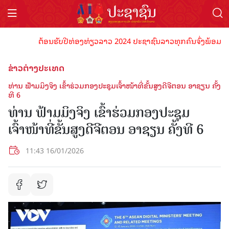
ຕ້ອນຮັບປີທ່ອງທ່ຽວລາວ 2024 ປະຊາຊົນລາວທຸກຄົນຈົ່ງພ້ອມເປັນເຈົ້
ຂ່າວຕ່າງປະເທດ
ທ່ານ ຟ້າມມິງຈິງ ເຂົ້າຮ່ວມກອງປະຊຸມເຈົ້າໜ້າທີ່ຂັ້ນສູງດີຈີຕອນ ອາຊຽນ ຄັ້ງ
ທີ 6
ທ່ານ ຟ້າມມິງຈິງ ເຂົ້າຮ່ວມກອງປະຊຸມ
ເຈົ້າໜ້າທີ່ຂັ້ນສູງດີຈີຕອນ ອາຊຽນ ຄັ້ງທີ 6
11:43 16/01/2026