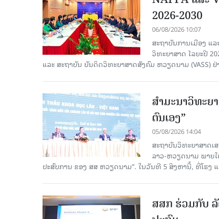
2026-2030
06/08/2026 10:07
ສະຖາບັນການເມືອງ ແລະ
ວິທະຍາສາດ ໄລຍະປີ 2
ແລະ ສະຖາບັນ ບັນດິດວິທະຍາສາດສັງຄົມ ຫວຽດນາມ (VASS) ຢ່າ
ສຳມະນາວິທະຍາສ
ຕົນເອງ”
05/08/2026 14:04
ສະຖາບັນວິທະຍາສາດເສ
ລາວ-ຫວຽດນາມ ພາຍໃຕ້ຫົ
ປະສົບການ ຂອງ ສສ ຫວຽດນາມ”. ໃນວັນທີ 5 ສິງຫານີ້, ທີ່ໂຮງ
ສສກ ຮ່ວມກັບ ລັ