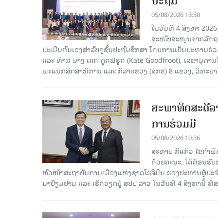
ປະຖົມ
05/08/2026 13:50
ໃນວັນທີ 4 ສິງຫາ 2026
ສະໜັບສະໜູນຈາກລັດຖະບ
ປະເມີນຕົນເອງສຳລັບຄູຊັ້ນປະຖົມສຶກສາ ໂດຍການເປັນປະທານຮ
ແລະ ທ່ານ ນາງ ເຄດ ກູດຟຣູດ (Kate Goodfroot), ເລຂານຸການ
ພະແນກສຶກສາທິການ ແລະ ກິລາແຂວງ (ສກຂ) 8 ແຂວງ, ວິທະຍາໄລຄ
ສະພາທິດສະດີລ
ການຮ່ວມມື
05/08/2026 10:36
ສະຫາຍ ກິແກ້ວ ໄຂຄໍາພ
ດ້ວຍຄະນະ, ໄດ້ຕ້ອນຮັ
ຫົວໜ້າສະຖາບັນການເມືອງແຫ່ງຊາດໂຮ່ຈິມິນ ຮອງປະທານຜູ້ປ
ມາຢ້ຽມຢາມ ແລະ ເຮັດວຽກຢູ່ ສປປ ລາວ ໃນວັນທີ 4 ສິງຫານີ້ ທີ