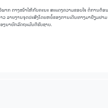
ຖະວີພາກ ຕາງໜ້າໃຫ້ກັບຄະນະ ສະແດງຄວາມຂອບໃຈ ຕໍ່ການຕ້ອນ
ດັ່ງກ່າວ ລາຍງານຈຸດປະສົງໂດຍຫຍໍ້ຂອງການເດີນທາງມາຢ້ຽມຢາມ
15.039(06-08-20
ຮອງນາຍົກລັດຖະມົນຕີຮັບຊາບ.