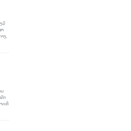
ງມື
ສາ
ກາງ,
ອມ
ພັກ
າດທີ່