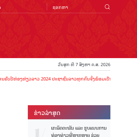
n
ວັນສຸກ ທີ 7 ສິງຫາ ຄ.ສ. 2026
ທ່ອງທ່ຽວລາວ 2024 ປະຊາຊົນລາວທຸກຄົນຈົ່ງພ້ອມເປັນເຈົ້າພາບທີ່ດີ ຕ້ອນຮັບ
ຂ່າວ​ລ່າ​ສຸດ
ຜະລິດຕະພັນ ແລະ ຮູບແບບການ
ທ່ອງທ່ຽວທີ່ຫຼາກຫຼາຍ ຊ່ວຍ