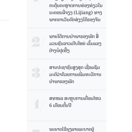
ກະຕຸ້ນຕະຫຼາດການທ່ອງທ່ຽວໃນ
ນະຄອນລີ່ຈຽງ (Lijiang) ທາງ
ພາກຕາເວັນຕົກສ່ຽງໃຕ້ຂອງຈີນ
ພາຍໃຕ້ການນໍາພາຂອງພັກ ສື່
ມວນຊົນລາວເຕີບໃຫຍ່ ເຂັ້ມແຂງ
ຢ່າງບໍ່ຢຸດຢັ້ງ
ສານປະຊາຊົນສູງສຸດ ເຊື່ອມຊຶມ
ມະຕິວ່າດ້ວຍການເພີ່ມທະວີການ
ນຳພາຂອງພັກ
ສທໜລ ສະຫຼຸບການເຄື່ອນໄຫວ
6 ເດືອນຕົ້ນປີ
ພະຍາດໄຂ້ຍຸງລາຍລະບາດຢູ່