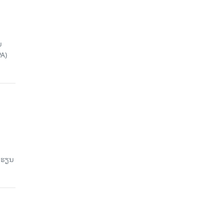
ນ
A)
ົດຮຽນ