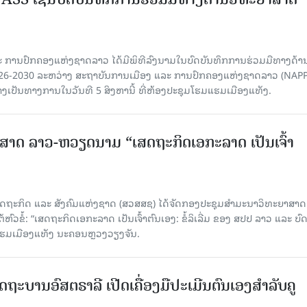
 ການປົກຄອງແຫ່ງຊາດລາວ ໄດ້ມີພິທີລົງນາມໃນບົດບັນທຶກການຮ່ວມມືທາງດ້າ
026-2030 ລະຫວ່າງ ສະຖາບັນການເມືອງ ແລະ ການປົກຄອງແຫ່ງຊາດລາວ (NAPP
ງເປັນທາງການໃນວັນທີ 5 ສິງຫານີ້ ທີ່ຫ້ອງປະຊຸມໂຮມແຮມເມືອງແທັງ.
າດ ລາວ-ຫວຽດນາມ “ເສດຖະກິດເອກະລາດ ເປັນເຈົ້າ
ດຖະກິດ ແລະ ສັງຄົມແຫ່ງຊາດ (ສວສສຊ) ໄດ້ຈັດກອງປະຊຸມສຳມະນາວິທະຍາສາດ
ວຂໍ້: “ເສດຖະກິດເອກະລາດ ເປັນເຈົ້າຕົນເອງ: ຂໍ້ລິເລີ່ມ ຂອງ ສປປ ລາວ ແລະ ບ
 ແຮມເມືອງແທັງ ນະຄອນຫຼວງວຽງຈັນ.
ດຖະບານອົສຕຣາລີ ເປີດເຄື່ອງມືປະເມີນຕົນເອງສຳລັບຄູ