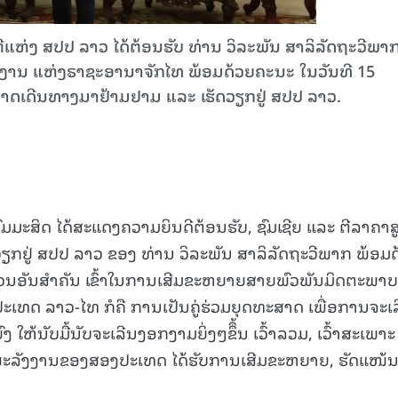
ີແຫ່ງ ສປປ ລາວ ໄດ້ຕ້ອນຮັບ ທ່ານ ວິລະພັນ ສາລິລັດຖະວີພາ
ງງານ ແຫ່ງຣາຊະອານາຈັກໄທ ພ້ອມດ້ວຍຄະນະ ໃນວັນທີ 15
ອກາດເດີນທາງມາຢ້າມຢາມ ແລະ ເຮັດວຽກຢູ່ ສປປ ລາວ.
ົມມະສິດ ໄດ້ສະແດງຄວາມຍິນດີຕ້ອນຮັບ, ຊົມເຊີຍ ແລະ ຕີລາຄາສູ
ກຢູ່ ສປປ ລາວ ຂອງ ທ່ານ ວິລະພັນ ສາລິລັດຖະວີພາກ ພ້ອມ
ບສ່ວນອັນສຳຄັນ ເຂົ້າໃນການເສີມຂະຫຍາຍສາຍພົວພັນມິດຕະພາບ
ະເທດ ລາວ-ໄທ ກໍຄື ການເປັນຄູ່ຮ່ວມຍຸດທະສາດ ເພື່ອການຈະເ
ຫ້ນັບມື້ນັບຈະເລີນງອກງາມຍິ່ງໆຂຶຶ້ນ ເວົ້າລວມ, ເວົ້າສະເພາະ
ະລັງງານຂອງສອງປະເທດ ໄດ້ຮັບການເສີມຂະຫຍາຍ, ຮັດແໜ້