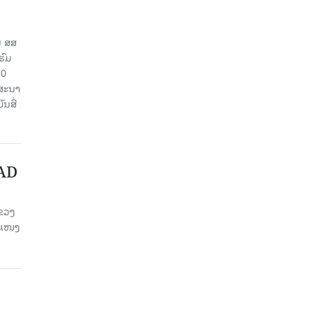
ນ ສສ
ຮົມ
30
ຄສະນາ
ນສື່
FAD
ແຂວງ
ຂະແໜງ