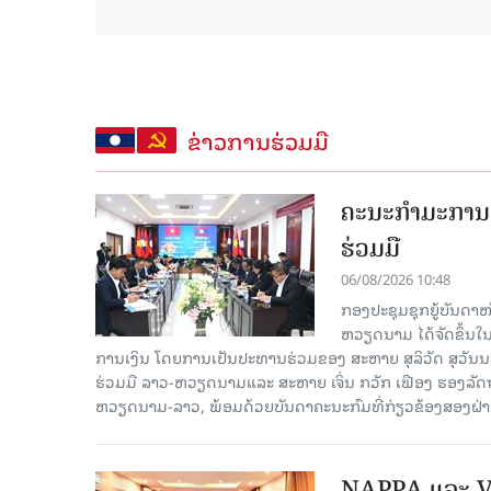
ຂ່າວການຮ່ວມມື
ຄະນະກໍາມະການຮ
ຮ່ວມມື
06/08/2026 10:48
ກອງປະຊຸມຊຸກຍູ້ບັນດາ
ຫວຽດນາມ ໄດ້ຈັດຂຶ້ນ
ການເງິນ ໂດຍການເປັນປະທານຮ່ວມຂອງ ສະຫາຍ ສຸລິວັດ ສຸວັ
ຮ່ວມມື ລາວ-ຫວຽດນາມແລະ ສະຫາຍ ເຈິ່ນ ກວັກ ເຟືອງ ຮອງ
ຫວຽດນາມ-ລາວ, ພ້ອມດ້ວຍບັນດາຄະນະກົມທີ່ກ່ຽວຂ້ອງສອງຝ່າຍເ
NAPPA ແລະ VA