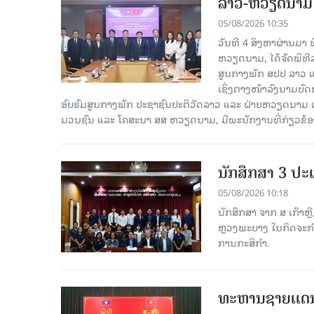
ລາວ-ຫວຽດ​ນາມ ສ
05/08/2026 10:35
ວັນທີ 4 ສິງຫາຜ່ານ​ມາ
ຫວຽດນາມ, ໄດ້ຈັດພິທີລ
ສູນກາງພັກ ສປປ ລາວ ແ
ເຊິ່ງຕາງໜ້າລົງນາມບົ
ອົບຮົມສູນກາງພັກ ປະຊາຊົນປະຕິວັດລາວ ແລະ ຝ່າຍຫວຽດນາມ ແ
ມວນຊົນ ແລະ ໂຄສະນາ ສສ ຫວຽດນາມ, ມີ​ພະ​ນັກ​ງານ​ທີ່ກ່ຽວຂ້ອ
ນັກສຶກສາ 3 ປະ
05/08/2026 10:18
ນັກສຶກສາ ຈາກ ສ ເກົາຫຼີ
ຫຼວງພະບາງ ໃນກິດຈະກຳ 
ການກະສິກຳ.
ທະຫານຊາຍເເດ