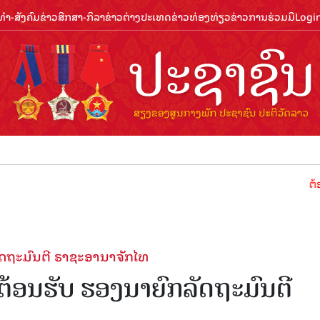
ຳ-ສັງຄົມ
ຂ່າວສືກສາ-ກິລາ
ຂ່າວຕ່າງປະເທດ
ຂ່າວທ່ອງທ່ຽວ
ຂ່າວການຮ່ວມມື
Logi
ຕ້ອນຮັບປີ
ລັດຖະມົນຕີ ຣາຊະອານາຈັກໄທ
 ຕ້ອນຮັບ ຮອງນາຍົກລັດຖະມົນຕີ