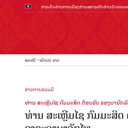
ຂ່າວເດັ່ນ
ຂ່າວການເມືອງ
ຂ່າວເສດຖະກິດ
ຂ່າວວັດທະນະທ
ສະເໜີ
ພັກປປ ລາວ
ຂ່າວການຮ່ວມມື
ທ່ານ ສະເຫຼີມໄຊ ກົມມະສິດ ຕ້ອນຮັບ ຮອງນາຍົກ
ທ່ານ ສະເຫຼີມໄຊ ກົມມະສິດ