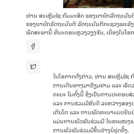
ທ່ານ ສະເຫຼີມໄຊ ກົມມະສິດ ຮອງນາຍົກລັດຖະມົນຕ
ຮອງນາຍົກລັດຖະມົນຕີ ລັດຖະມົນຕີກະຊວງພະລັ
ພຶດສະພານີ້ ທີ່ນະຄອນຫຼວງວຽງຈັນ, ເນື່ອງໃນໂ
ໃນໂອກາດດັ່ງກ່າວ, ທ່ານ ສະເຫຼີມໄຊ ກ
ການເດີນທາງມາຢ້ຽມຢາມ ແລະ ເຮັດວຽ
ຄະນະ ໃນຄັ້ງນີ້ ຊຶ່ງເປັນການປະກອ
ແລະ ການຮ່ວມມືອັນດີ ລະຫວ່າງສອງປ
ເຕີບໂຕ ແລະ ການພັດທະນາແບບຍືນຍົງ ໃ
ແມ່ນການພົວພັນຮ່ວມມື ໃນຂະແໜງພ
ການພົວພັນຮ່ວມມືຂຶ້ນຢ່າງບໍ່ຢຸດຢັ້ງ.