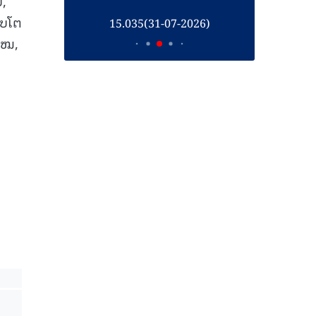
ປ,
ີບໂຕ
26)
15.035(31-07-2026)
1
ໄໝ,