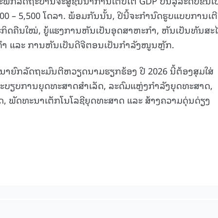
ະນະພັກລັດຖະບານຈະສູ້ຊົນນຳການເຕີບໂຕ GDP ບັນລຸລະດັບຂຶ້ນໄ
400 – 5,500 ໂດລາ. ພ້ອມກັນນັ້ນ, ປີນີ້ຈະກຳນົດຮູບແບບການເຕ
15.037(04-08-2026)
15.036(03-08-20
ກິດຄືນໃໝ່, ຍູ້ແຮງການຫັນເປັນອຸດສາຫະກຳ, ຫັນເປັນທັນສະ
ກຳ ແລະ ການຫັນເປັນດີຈີຕອນເປັນກຳລັງໜູນຫຼັກ.
ານນາຍົກລັດຖະມົນຕີຫວຽດນາມຮຽກຮ້ອງ ປີ 2026 ນີ້ຕ້ອງສຸມໃສ່
ລະບຽບການຍຸດທະສາດສຳເລັດ, ລະດົມແຫຼ່ງກຳລັງຍຸດທະສາດ,
ດ, ພັດທະນາເຕັກໂນໂລຊີຍຸດທະສາດ ແລະ ສ້າງຄວາມດຸ່ນດ່ຽງ