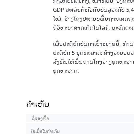
ກ່ຽວກັບທິດທາງ, ໜ້າທີ່ປີນີ້, ອົງຄ
GDP ສະເລ່ຍຕໍ່ຫົວຄົນບັນລຸລະດັບ 5,
15.038(05-08-2026)
ໃໝ່, ສ້າງໂຄງປະກອບພື້ນຖານເສດຖະ
ຖືວິທະຍາສາດເຕັກໂນໂລຊີ, ນະວັດຕະ
ເພື່ອປະຕິບັດບັນດາເປົ້າໝາຍນີ້, ທ່
ປະຕິບັດ 5 ຍຸດທະສາດ: ສ້າງລະບອບ
ລົງທຶນໃຫ້ພື້ນຖານໂຄງລ່າງຍຸດທະສາ
ຍຸດທະສາດ.
ຄໍາເຫັນ