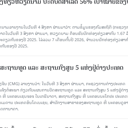
ງ​ທ່ຽວຫວຽດນາມ ​ປະ​ຕິ​ບັດ​ສຳ​ເລັດ 56% ເປົ້າ​ໝາຍຂອງ
ລາຍງານໃນວັນທີ 4 ສິງຫາ ຜ່ານມາວ່າ: ຕາມ​ຂໍ້​ມູນ​ຂອງ​ກົມ​ສະ​ຖິ​ຕິ (ກະ​ຊວງ​
າດ​ໃນ​ວັນ​ທີ 3 ສິງ​ຫາ​ ຜ່ານມາ, ຫວຽດ​ນາມ ຕ້ອນ​ຮັບ​ນັກທ່ອງ​ທ່ຽວ​ສາ​ກົນ 1.67 ລ
ລ​ຍະ​ດຽວ​ກັນ​ຂອງ​ປີ 2025. ໄລ່​ລວມ 7 ເດືອນ​ຕົ້ນ​ປີ 2026, ຈຳ​ນວນ​ນັກ​ທ່ອງ​ທ່ຽວ​ສາ​ກົ
ວ​ກັນ​ຂອງ​ປີ​ 2025.
ສະຖານທູດ ແ​ລະ ສະຖານກົງສູນ 5 ແຫ່ງ​ຢູ່​ຕ່າງ​ປະ​ເທດ
ຈີນ (CMG) ລາຍງານວ່າ: ໃນວັນທີ 3 ສິງ​ຫາ ຜ່ານມາ, ກະຊວງການຕ່າງປະເທດ
ແຈ້ງຕໍ່ສະພາ ກ່ຽວກັບແຜນການປິດສະຖານທູດ ແ​ລະ ສະຖານກົງສູນ 5 ແຫ່ງຢູ່​ຕ່າງ​
 ທີ່ ນະຄອນເຊນຈອຈ ໃນເກຣີນາດາ, ສະຖານກົງສູນ ທີ່ ນະຄອນນະໂກຢະ ປະເທດຍີ່
ອນເມດານ ປະເທດອິນໂດເນເຊຍ, ສຳນັກງານສາຂາຂອງສະຖານທູດ ທີ່ ນະຄອນດູອ
ເທດການາດາ.