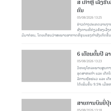
ສ ເກົາຫຼີ ເລັ່ງຮ
ຄົນ
05/08/2026 13:25
ຂ່າວຕ່າງປະເທດລາຍງານໃນ
ອົງການທີ່ກ່ຽວຂ້ອງເລັ່
ມີມາກ່ອນ, ໂດຍເຕືອນວ່າສະພາບອາກາດທີ່ຮຸນແຮງກຳລັງເກີດຂຶ້ນເ
6 ເດືອນຕົ້ນປີ
05/08/2026 13:23
ວິທະຍຸໂທລະພາບສູນກາງ
ອຸດສາຫະກຳ ແລະ ເຕັກໂນ
ລິການຊັອຟແວ ແລະ ເຕັ
ໄດ້ເພີ່ມຂຶ້ນ 9.5% ເມື
ສາຍການບິນຍີ່ປຸ
05/08/2026 13:18