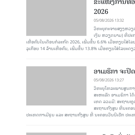
ຂະ​ແໜງ​ການ​ທ່ອ
2026
05/08/2026 13:32
ວິທະຍຸກະຈາຍສຽງຫວຽດນາມ
ເງິນ ຫວຽດ​ນາມ) ທີ່ປະ​ກ
ເທື່ອ​ຄົນ​ໃນ​ເດືອນ​ກໍ​ລະ​ກົດ 2026, ເພີ່ມ​ຂຶ້ນ 6.6% ເມື່ອ​ທຽບ​ໃສ່​ໄ
ລຸ​ເກືອບ 14 ລ້ານ​ເທື່ອ​ຄົນ, ເພີ່ມ​ຂຶ້ນ 13.8% ເມື່ອ​ທຽບ​ໃສ່​ໄລ​ຍະ​ດຽ
ອາເມຣິກາ ຈະປິດ
05/08/2026 13:27
ວິທະຍຸໂທລະພາບສູນກາງ
ສະຫະລັດ ອາເມຣິກາ ໄດ້
ເທດ ລວມມີ: ສະຖານທູດ
ສະຖານກົງສູນ ທີ່ນະຄ
ປະເທດກາເ​ມີຣຸນ ແລະ ສະຖານກົງສູນ ທີ່ ນະຄອນວີນນີເປັກ ປະ