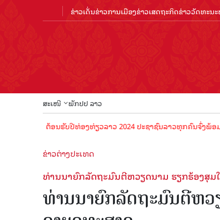
ຂ່າວເດັ່ນ
ຂ່າວການເມືອງ
ຂ່າວເສດຖະກິດ
ຂ່າວວັດທະນະທ
ສະເໜີ
ພັກປປ ລາວ
ຕ້ອນຮັບປີທ່ອງທ່ຽວລາວ 2024 ປະຊາຊົນລາວທຸກຄົນຈົ່ງພ້ອມເປັນເຈົ້າພ
ຂ່າວຕ່າງປະເທດ
ທ່ານນາ​ຍົກ​ລັດຖະມົນຕີຫວຽດນາມ ຮຽກ​ຮ້ອງ​ສຸມ​ໃສ່​
ທ່ານນາ​ຍົກ​ລັດຖະມົນຕີຫວຽດນ