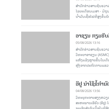
ສຳນັກຂ່າວສານຊິນຮວາລາ
ໄລຍະເດືອນເມສາ - ມິຖຸນາ
ນໍ້າມັນເຊື້ອໄຟທີ່ສູງຂຶ
ອາຊຽນ ກຽມຮັບມ
05/08/2026 13:16
ສຳນັກຂ່າວສານຊິນຮວາລ
ວິທະຍາອາຊຽນ (ASMC) 
ແຫ້ງແລ້ງຫຼາຍຂຶ້ນໃນເ
ຫຼັງຈາກປະກົດການແອວນີໂ
ອີຢູ ນຳໃຊ້ຂໍ້ກຳ
04/08/2026 13:56
ວິທະຍຸກະຈາຍສຽງຫວຽດນາ
ສະຫະພາບເອີຣົບ (ອີຢູ)
ຈະແຈ້ງສຳລັບເນື້ອໃນທີ່