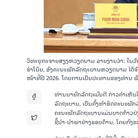
ວິທະຍຸກະຈາຍສຽງຫວຽດນາມ ລາຍງານວ່າ: ໃນວັນ
ຮ່າໂນ້ຍ, ອົງຄະນະພັກລັດຖະບານຫວຽດນາມ ໄດ້
ໜ້າທີ່ປີ 2026. ໂດຍການເປັນປະທານຂອງທ່ານ ຟ້
ທ່ານນາຍົກລັດຖະມົນຕີ ກ່າວຄຳເຫັນ
ລັດຖະບານ, ເປັນຄັ້ງທຳອິດຄະນະພັກລັດ
ຄະນະພັກລັດຖະບານແມ່ນບາດກ້າວປ່
ຊີ້ນຳ-ນຳພາຢ່າງຮອບດ້ານ, ໂດຍກົງຂ