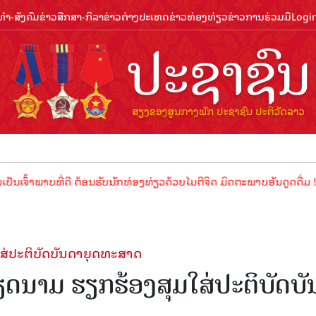
ຳ-ສັງຄົມ
ຂ່າວສືກສາ-ກິລາ
ຂ່າວຕ່າງປະເທດ
ຂ່າວທ່ອງທ່ຽວ
ຂ່າວການຮ່ວມມື
Logi
າບທີ່ດີ ຕ້ອນຮັບນັກທ່ອງທ່ຽວດ້ວຍໄມຕີຈິດ ມິດຕະພາບອັນດູດດື່ມ !
ປະ​ຕິ​ບັດ​ບັນດາຍຸດ​ທະ​ສາດ​
າມ ຮຽກ​ຮ້ອງ​ສຸມ​ໃສ່​ປະ​ຕິ​ບັດ​ບັ