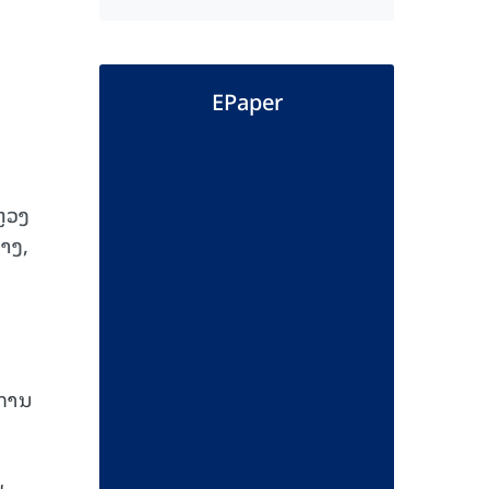
EPaper
ຼວງ
າງ,
ີການ