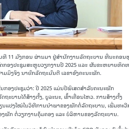
ທີ 11 ມັງກອນ ຜ່ານມາ ຢູ່ສຳນັກງານລັດຖະບານ ທີ່ນະຄອນຫ
ຈັດກອງປະຊຸມສະຫຼຸບວຽກງານປີ 2025 ແລະ ຜັນຂະຫຍາຍທິດທ
າມມິງຈິງ ນາຍົກລັດຖະມົນຕີ ເລຂາອົງຄະນະພັກ.
ໃນກອງປະຊຸມວ່າ: ປີ 2025 ແມ່ນປີພິເສດສຳລັບຄະນະພັກ
ຖະບານໄດ້ສ້າງຕັ້ງ, ບູລະນະ, ເຂົ້າເຄື່ອນໄຫວ. ການສ້າງຕັ້ງ
ຽນແປງໃໝ່ໃນວິທີການນຳພາຂອງພັກຕໍ່ລັດຖະບານ, ເພີ່ມທະວ
ອງພັກ ຕໍ່ວຽກງານຄຸ້ມຄອງ ແລະ ບໍລິຫານຂອງລັດຖະບານ.