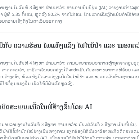
ຍງານໃນວັນທີ 3 ສິງຫາ ຜ່ານມາວ່າ: ສາຍການບິນຍີ່ປຸ່ນ (JAL) ລາຍງານກຳໄລສຸ
 ຢູ່ທີ່ 5.35 ຕື້ເຢນ, ຫຼຸດລົງ 80.2% ຈາກປີກ່ອນ. ໂດຍເຫດຜົນຫຼັກແມ່ນຄ່າໃຊ້ຈ່າຍ
້ນຍ້ອນຄວາມເຄັ່ງຕຶງໃນຕາເວັນອອກກາງ.
ືກັບ ຄວາມຮ້ອນ ໄພແຫ້ງແລ້ງ ໄຟໄໝ້ປ່າ ແລະ ໝອກຄວ
າຍງານໃນວັນທີ 4 ສິງຫາ ຜ່ານມາວ່າ: ການພະຍາກອນອາກາດຫຼ້າສຸດຈາກສູນອຸຕຸ
ຄາດຄະເນວ່າ, ອາຊີຕາເວັນອອກສ່ຽງໃຕ້ຈະປະເຊີນກັບສະພາບອາກາດທີ່ຮ້ອນ ແລ
ດືອນຂ້າງໜ້າ, ພ້ອມທັງມີຄວາມສ່ຽງເກີດໄຟໄໝ້ປ່າ ແລະ ໝອກຄວັນຂ້າມຊາຍແດນ
ຢທີ່ຮຸນແຮງຂຶ້ນ ເຮັດໃຫ້ມີຝົນຕົກຫຼຸດລົງ.
ນົດຕິດສະແຕມເນື້ອໃນທີ່ສ້າງຂຶ້ນໂດຍ AI
ມລາຍງານໃນວັນທີ 3 ສິງຫາ ຜ່ານມາວ່າ: ນັບແຕ່ວັນທີ 2 ສິງຫາ ເປັນຕົ້ນໄປ,
 ໄດ້ນຳໃຊ້ຂໍ້ກຳນົດໃໝ່ຢ່າງເປັນທາງການ ຮຽກຮ້ອງໃຫ້ບັນດາວິສາຫະກິດຕິດສະແຕມ
ສ້າງຂຶ້ນໂດຍປັນຍາປະດິດ (AI), ເພື່ອຊ່ວຍໃຫ້ຜູ້ນຳໃຊ້ງ່າຍໃນການຈຳແນກລະຫວ່າງເນ