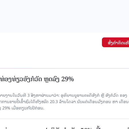
ສົ່ງຄໍາຄິດເຫ
່ອງທ່ຽວອັງກໍວັດ ຫຼດລົງ 29%
ຍງານໃນວັນທີ 3 ສິງຫາຜ່ານມາວ່າ: ອຸທິຍານບູຮານຄະດີອັງກໍ ຫຼື ອັງກໍວັດ ຂອງ
ກການຂາຍປີ້ເຂົ້າຊົມໄດ້ທັງໝົດ 20.3 ລ້ານໂດລາ ນັບແຕ່ເດືອນມັງກອນ ຫາ ເດືອນ
ົງ 29% ເມື່ອທຽບກັບປີກ່ອນ.