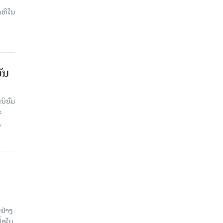
ດທິໃນ
ັນ
ນິຍົມ
ະ
,
ຢ່າງ
ື້ອໃນ