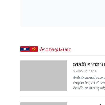
ຂ່າວຕ່າງປະເທດ
ລາຍຮັບຈາກການທ
05/08/2026 14:14
ສຳນັກຂ່າວສານຊິນຮວາລາ
ກຳປູເຈຍ ສ້າງລາຍຮັບຈາ
ກໍລະກົດ ຜ່ານມາ, ຫຼຸດລ