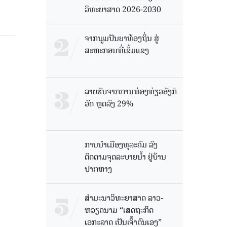
ວິທະຍາສາດ 2026-2030
ຈາກພູມປັນຍາທ້ອງຖິ່ນ ສູ່
ສະຫະກອນທີ່ເຂັ້ມແຂງ
ລາຍຮັບຈາກການທ່ອງທ່ຽວອັງກໍ
ວັດ ຫຼດລົງ 29%
ການນໍາເມືອງທຸລະຄົມ ລົງ
ຕິດຕາມຈຸດລະບາຍນໍ້າ ຢູ່ບ້ານ
ປາກຫາງ
ສຳມະນາວິທະຍາສາດ ລາວ-
ຫວຽດນາມ “ເສດຖະກິດ
ເອກະລາດ ເປັນເຈົ້າຕົນເອງ”