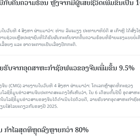
ັບມືກັບຄື້ນຄວາມຮ້ອນ ຫຼັງຈາກມີຜູ້ເສຍຊີວິດເພີ່ມຂຶ້ນເປັນ 
ວັນທີ 4 ສິງຫາ ຜ່ານມາວ່າ: ທ່ານ ລີແຈມຽງ ປະທານາທິບໍດີ ສ ເກົາຫຼີ ໄດ້ສັ່ງໃຫ
ງການຊ່ວຍເຫຼືອປະຊາຊົນທີ່ໄດ້ຮັບຜົນກະທົບຈາກຄື້ນຄວາມຮ້ອນທີ່ຮ້າຍແຮງແບບບໍ່ເຄ
ລື້ອຍໆ ແລະ ອາດຈະກາຍເປັນເລື່ອງປົກກະຕິ.
 ລາຍຮັບຈາກອຸດສາຫະກຳຊັອຟແວຂອງຈີນເພີ່ມຂຶ້ນ 9.5%
ຈີນ (CMG) ລາຍງານໃນວັນທີ 4 ສິງຫາ ຜ່ານມາວ່າ: ໂຕເລກຫຼ້າສຸດທີ່ກະຊວງ
ໂລຊີຂໍ້ມູນຂ່າວສານຈີນປະກາດສະແດງໃຫ້ເຫັນວ່າ, ໃນ 6 ເດືອນຕົ້ນປີນີ້ ອຸດສາຫະ
ກໂນໂລຊີຂໍ້ມູນຂ່າວສານຂອງຈີນໄດ້ດຳເນີນໄປດ້ວຍດີ, ລາຍຮັບຈາກອຸດສາຫະກຳຊັ
່ອທຽບໃສ່ໄລຍະດຽວກັນຂອງປີ 2025.
່ນ ກຳໄລສຸດທິຫຼຸດລົງຫຼາຍກວ່າ 80%