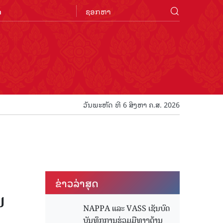
n
ວັນພະຫັດ ທີ 6 ສິງຫາ ຄ.ສ. 2026
ຂ່າວ​ລ່າ​ສຸດ
ນ
NAPPA ແລະ VASS ເຊັນບົດ
ບັນທຶກການຮ່ວມມືທາງດ້ານ