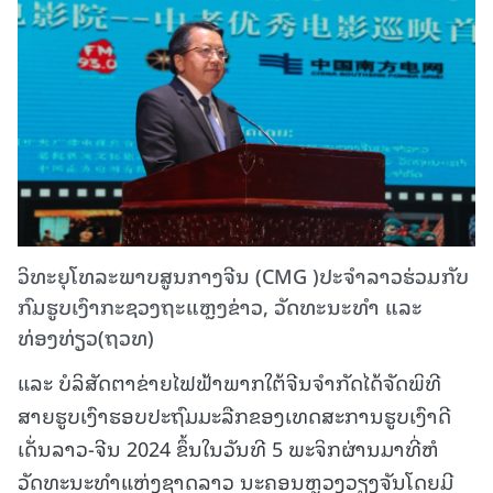
ວິທະຍຸໂທລະພາບສູນກາງຈີນ (CMG )ປະຈຳລາວຮ່ວມກັບ
ກົມຮູບເງົາກະຊວງຖະແຫຼງຂ່າວ, ວັດທະນະທຳ ແລະ
ທ່ອງທ່ຽວ(ຖວທ)
ແລະ ບໍລິສັດຕາຂ່າຍໄຟຟ້າພາກໃຕ້ຈີນຈໍາກັດໄດ້ຈັດພິທີ
ສາຍຮູບເງົາຮອບປະຖົມມະລືກຂອງເທດສະການຮູບເງົາດີ
ເດັ່ນລາວ-ຈີນ 2024 ຂຶ້ນໃນວັນທີ 5 ພະຈິກຜ່ານມາທີ່ຫໍ
ວັດທະນະທຳແຫ່ງຊາດລາວ ນະຄອນຫຼວງວຽງຈັນໂດຍມີ