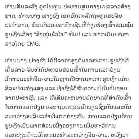
ທ່ານສິນລະວົງ ຄຸດໄພທູນ ປະທານສູນກາງແນວລາວສ້າງ
ຊາດ, ທ່ານນາງ ຟາງຮົງ ເອກອັກຄະລັດຖະທູດສປຈີນ
ປະຈຳລາວ, ພ້ອມດ້ວຍແຂກຖືກເຊີນທີ່ກ່ຽວຂ້ອງເຂົ້າຮ່ວມຊົມ
ຮູບເງົາເລື່ອງ “ສິງໜຸ່ມໄວໄຟ” ທີ່ແປ ແລະ ພາກເປັນພາສາ
ລາວໂດຍ CMG.
ທ່ານນາງ ຟາງຮົງ ໄດ້ຕີລາຄາສູງຕໍ່ເທດສະການຮູບເງົາດີ
ເດັ່ນລາວ-ຈີນທີ່ໄດ້ປະກອບສ່ວນເຂົ້າໃນການແລກປ່ຽນ
ວັດທະນະທຳຈີນ-ລາວໃນຫຼາຍປີຜ່ານມາວ່າ: ຮູບເງົາແມ່ນ
ສິລະປະແຫ່ງແສງ ແລະ ເງົາຊຶ່ງໄດ້ຮັບຄວາມນິຍົມຊົມຊອບ
ຈາກປະຊາຊົນ ແລະ ໄດ້ເສີມຂະຫຍາຍບົດບາດທີ່ສຳຄັນເຂົ້າ
ໃນການແລກປ່ຽນ ແລະ ຖອດຖອນບົດຮຽນຊຶ່ງກັນແລະກັນ
ລະຫວ່າງອະລິຍະທຳທີ່ແຕກຕ່າງກັນ. ການແລກປ່ຽນດ້ານ
ຮູບເງົາເປັນພາກສ່ວນໜຶ່ງຂອງການເພີ່ມທະວີການ
ແລກປ່ຽນດ້ານວັດທະນະທຳລະຫວ່າງຈີນ-ລາວ. ຫວັງວ່າ