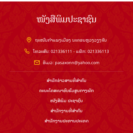
ໜັງສືພິມປະຊາຊົນ
ຖະໜົນກຳແພງເມືອງ ນະຄອນຫຼວງວຽງຈັນ
ໂທລະສັບ: 021336111 - ແຟັກ: 021336113
ອີເມວ:
pasaxonn@yahoo.com
ສຳ​ນັກ​ຂ່າວ​ສານ​ທີ່​ສຳ​ຄັນ​
ຄະນະໂຄສະນາອົບຮົມ​ສູນ​ກາງ​ພັກ
ໜັງສືພິມ ປະ​ຊາ​ຊົນ
ສຳ​ນັກ​ງານ​ທີ່​ສຳ​ຄັນ
ສຳ​ນັກ​ງານ​ປະ​ທານ​ປະ​ເທດ