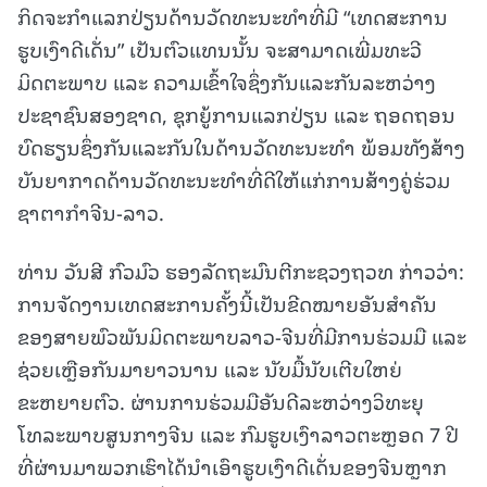
ກິດຈະກຳແລກປ່ຽນດ້ານວັດທະນະທຳທີ່ມີ “ເທດສະການ
ຮູບເງົາດີເດັ່ນ” ເປັນຕົວແທນນັ້ນ ຈະສາມາດເພີ່ມທະວີ
ມິດຕະພາບ ແລະ ຄວາມເຂົ້າໃຈຊຶ່ງກັນແລະກັນລະຫວ່າງ
ປະຊາຊົນສອງຊາດ, ຊຸກຍູ້ການແລກປ່ຽນ ແລະ ຖອດຖອນ
ບົດຮຽນຊຶ່ງກັນແລະກັນໃນດ້ານວັດທະນະທຳ ພ້ອມທັງສ້າງ
ບັນຍາກາດດ້ານວັດທະນະທຳທີ່ດີໃຫ້ແກ່ການສ້າງຄູ່ຮ່ວມ
ຊາຕາກຳຈີນ-ລາວ.
ທ່ານ ວັນສີ ກົວມົວ ຮອງລັດຖະມົນຕີກະຊວງຖວທ ກ່າວວ່າ:
ການຈັດງານເທດສະການຄັ້ງນີ້ເປັນຂີດໝາຍອັນສໍາຄັນ
ຂອງສາຍພົວພັນມິດຕະພາບລາວ-ຈີນທີ່ມີການຮ່ວມມື ແລະ
ຊ່ວຍເຫຼືອກັນມາຍາວນານ ແລະ ນັບມື້ນັບເຕີບໃຫຍ່
ຂະຫຍາຍຕົວ. ຜ່ານການຮ່ວມມືອັນດີລະຫວ່າງວິທະຍຸ
ໂທລະພາບສູນກາງຈີນ ແລະ ກົມຮູບເງົາລາວຕະຫຼອດ 7 ປີ
ທີ່ຜ່ານມາພວກເຮົາໄດ້ນໍາເອົາຮູບເງົາດີເດັ່ນຂອງຈີນຫຼາກ