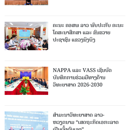
ຄະນະ ຄອສພ ລາວ ພົບປະກັບ ຄະນະ
ໂຄສະນາສຶກສາ ແລະ ຂົນຂວາຍ
ປະຊາຊົນ ແຂວງນິງບິງ
NAPPA ແລະ VASS ເຊັນບົດ
ບັນທຶກການຮ່ວມມືທາງດ້ານ
ວິທະຍາສາດ 2026-2030
ສຳມະນາວິທະຍາສາດ ລາວ-
ຫວຽດນາມ “ເສດຖະກິດເອກະລາດ
ເປັນເຈົ້າຕົນເອງ”