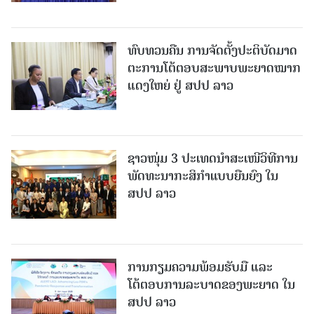
ທົບທວນຄືນ ການຈັດຕັ້ງປະຕິບັດມາດ
ຕະການໂຕ້ຕອບສະພາບພະຍາດໝາກ
ແດງໃຫຍ່ ຢູ່ ສປປ ລາວ
ຊາວໜຸ່ມ 3 ປະເທດນຳສະເໜີວິທີການ
ພັດທະນາກະສິກຳແບບຍືນຍົງ ໃນ
ສປປ ລາວ
ການກຽມຄວາມພ້ອມຮັບມື ແລະ
ໂຕ້ຕອບການລະບາດຂອງພະຍາດ ໃນ
ສປປ ລາວ