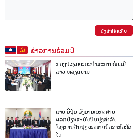
ສົ່ງຄໍາຄິດເຫັນ
ຂ່າວການຮ່ວມມື
ກອງປະຊຸມຄະນະກຳມະການຮ່ວມມື
ລາວ-ຫວຽດນາມ
ລາວ-ຍີ່ປຸ່ນ ລົງນາມເອກະສານ
ແລກປ່ຽນສະບັບປັບປຸງສໍາລັບ
ໂຄງການປັບປຸງສະໜາມບິນສາກົນວັດ
ໄຕ