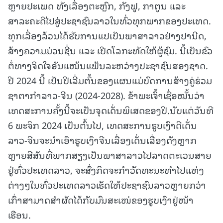
ຫຼາຍປະເພດ ທັງເລື່ອງຕະຫຼົກ, ກັງຟູ, ກາຕູນ ແລະ
ສາລະຄະດີໄປສູ່ປະຊາຊົນລາວໃນທົ່ວທຸກພາກຂອງປະເທດ.
ທຸກເລື່ອງລ້ວນໄດ້ຮັບການແປເປັນພາສາລາວຢ່າງປານີດ,
ສ້າງຄວາມມ່ວນຊື່ນ ແລະ ເປີດໂລກະທັດໃຫ້ຜູ້ຊົມ. ນີ້ເປັນຂົວ
ຕໍ່ທາງຈິດໃຈອັນແໜ້ນແຟ້ນລະຫວ່າງປະຊາຊົນສອງຊາດ.
ປີ 2024 ນີ້ ເປັນປີເລີ່ມຕົ້ນຂອງແຜນແມ່ບົດການສ້າງຄູ່ຮ່ວມ
ຊາຕາກໍາລາວ-ຈີນ (2024-2028). ຂ້າພະເຈົ້າເຊື່ອໝັ້ນວ່າ
ເທດສະການຄັ້ງນີ້ຈະເປັນຈຸດເດັ່ນພິເສດຂອງປີ.ນັບແຕ່ວັນທີ
6 ພະຈິກ 2024 ເປັນຕົ້ນໄປ, ເທດສະການຮູບເງົາດີເດັ່ນ
ລາວ-ຈີນຈະນໍາເອົາຮູບເງົາຈີນເລື່ອງເດັ່ນເລື່ອງດັງຫຼາກ
ຫຼາຍສີສັນທີ່ພາກສຽງເປັນພາສາລາວໄປລາດຕະເວນສາຍ
ຢູ່ທົ່ວປະເທດລາວ, ຈະສົ່ງກິດຈະກຳວັດທະນະທຳໄປແຫ່ງ
ຕ່າງໆໃນທົ່ວປະເທດລາວເຮັດໃຫ້ປະຊາຊົນລາວຫຼາຍກວ່າ
ເກົ່າສາມາດສຳຜັດໄດ້ກັບມົນສະເໜ່ຂອງຮູບເງົາຢູ່ໜ້າ
ເຮືອນ.