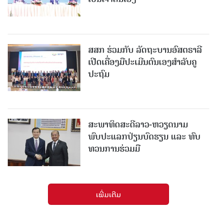
ສສກ ຮ່ວມກັບ ລັດຖະບານອົສຕຣາລີ
ເປີດເຄື່ອງມືປະເມີນຕົນເອງສຳລັບຄູ
ປະຖົມ
ສະພາທິດສະດີລາວ-ຫວຽດນາມ
ພົບປະແລກປ່ຽນບົດຮຽນ ແລະ ທົບ
ທວນການຮ່ວມມື
ເພີ່ມເຕີມ