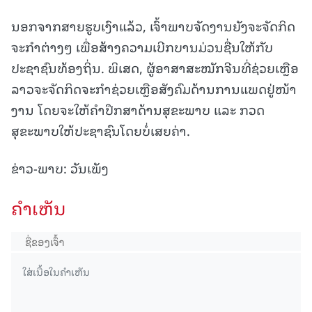
ນອກຈາກສາຍຮູບເງົາແລ້ວ, ເຈົ້າພາບຈັດງານຍັງຈະຈັດກິດ
ຈະກຳຕ່າງໆ ເພື່ອສ້າງຄວາມເບີກບານມ່ວນຊື່ນໃຫ້ກັບ
ປະຊາຊົນທ້ອງຖິ່ນ. ພິເສດ, ຜູ້ອາສາສະໝັກຈີນທີ່ຊ່ວຍເຫຼືອ
ລາວຈະຈັດກິດຈະກຳຊ່ວຍເຫຼືອສັງຄົມດ້ານການແພດຢູ່ໜ້າ
ງານ ໂດຍຈະໃຫ້ຄຳປຶກສາດ້ານສຸຂະພາບ ແລະ ກວດ
ສຸຂະພາບໃຫ້ປະຊາຊົນໂດຍບໍ່ເສຍຄ່າ.
ຂ່າວ-ພາບ: ວັນເພັງ
ຄໍາເຫັນ