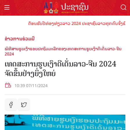
ຕ້ອນຮັບປີທ່ອງທ່ຽວລາວ 2024 ປະຊາຊົນລາວທຸກຄົນຈົ່ງພ້ອມເປັນເ
ຂ່າວການຮ່ວມມື
ພິທີສາຍຮູບເງົາຮອບປະຖົມມະລືກຂອງເທດສະການຮູບເງົາດີເດັ່ນລາວ-ຈີນ
2024
ເທດສະການຮູບເງົາດີເດັ່ນລາວ-ຈີນ 2024
ຈັດຂຶ້ນຢ່າງຍິ່ງໃຫຍ່
10:39 07/11/2024