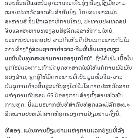
ຮອບຮ້ອຍປີແລະບັນລຸຄວາມຈະແຈີນຮຸ່ງເຮືອງ,ຊຶ່ງມີຄວາມ
ໝາຍປະຫວັດສາດອັນສຳຄັນຍິ່ງ. ໂດຍສະເພາະແມ່ນ
ສະຫາຍສີ ຈິ້ນຜິງເລຂາທິການໃຫຍ່, ປະທານປະເທດສປ
ຈີນແລະສະຫາຍທອງລຸນສີສຸລິດເລຂາທິການໃຫຍ່,
ປະທານປະເທດສປປ ລາວໄດ້ເຫັນດີເປັນເອກະພາບກັນໃນ
ການສ້າງ
"ຄູ່ຮ່ວມຊາຕາກຳລາວ-ຈີນທີ່ເຂັ້ມແຂງໜຽວ
ແໜ້ນໃນທຸກສະພາບການຂອງຍຸກໃໝ່"
, ຊຶ່ງໄດ້ເພີ່ມເນື້ອໃນ
ຍຸກໃໝ່ແລະການກຳນົດຍຸດທະສາດໃໝ່ໃຫ້ແກ່ການພົວພັນ
ສອງຝ່າຍ, ຊຸກຍູ້ໃຫ້ມິດຕະພາບທີ່ເປັນມູນເຊື້ອຈີນ-ລາວ
ບັນລຸການກ້າວຂຶ້ນສູ່ລະດັບສູງໃໝ່ໃນໂອກາດປະຫວັດສາດ
ແຫ່ງການຄົບຮອບ 65 ປີຂອງການສ້າງຕັ້ງສາຍພົວພັນ
ການທູດ. ນີ້ແມ່ນໝາກຜົນທີ່ສຳຄັນທີ່ສຸດແລະມີລັກສະນະ
ຂີດໝາຍປະຫວັດສາດທີ່ສຸດຂອງການຢ້ຽມຢາມຄັ້ງນີ້.
ທີສອງ
, ແມ່ນການຢ້ຽມຢາມແຫ່ງການແລກປ່ຽນທີ່ລົງ