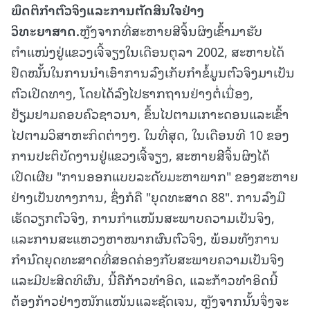
ພຶດຕິກຳຕົວຈິງແລະການຕັດສິນໃຈຢ່າງ
ວິທະຍາສາດ.
ຫຼັງຈາກທີ່ສະຫາຍສີຈິ້ນຜິງເຂົ້າມາຮັບ
ຕຳແໜ່ງຢູ່ແຂວງເຈີ້ຈຽງໃນເດືອນຕຸລາ 2002, ສະຫາຍໄດ້
ຢຶດໝັ້ນໃນການນຳເອົາການລົງເກັບກຳຂໍ້ມູນຕົວຈິງມາເປັນ
ຕົວເປີດທາງ, ໂດຍໄດ້ລົງໄປຮາກຖານຢ່າງຕໍ່ເນື່ອງ,
ຢ້ຽມຢາມຄອບຄົວຊາວນາ, ຂຶ້ນໄປຕາມເກາະດອນແລະເຂົ້າ
ໄປຕາມວິສາຫະກິດຕ່າງໆ. ໃນທີ່ສຸດ, ໃນເດືອນທີ 10 ຂອງ
ການປະຕິບັດງານຢູ່ແຂວງເຈີ້ຈຽງ, ສະຫາຍສີຈິ້ນຜິງໄດ້
ເປີດເຜີຍ "ການອອກແບບລະດັບມະຫາພາກ" ຂອງສະຫາຍ
ຢ່າງເປັນທາງການ, ຊຶ່ງກໍຄື "ຍຸດທະສາດ 88". ການລົງມື
ເຮັດວຽກຕົວຈິງ, ການກຳແໜ້ນສະພາບຄວາມເປັນຈິງ,
ແລະການສະແຫວງຫາໝາກຜົນຕົວຈິງ, ພ້ອມທັງການ
ກຳນົດຍຸດທະສາດທີ່ສອດຄ່ອງກັບສະພາບຄວາມເປັນຈິງ
ແລະມີປະສິດທິຜົນ, ນີ້ຄືກ້າວທຳອິດ, ແລະກ້າວທຳອິດນີ້
ຕ້ອງກ້າວຢ່າງໜັກແໜ້ນແລະຊັດເຈນ, ຫຼັງຈາກນັ້ນຈຶ່ງຈະ