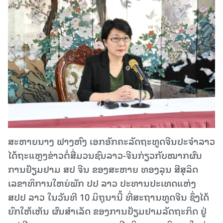
ສະຫາຍນາງ ຟາງຫົງ ເອກອັກຄະລັດຖະທູດຈີນປະຈຳລາວ
ໄດ້ຖະແຫຼງຂ່າວຕໍ່ສື່ມວນຊົນລາວ-ຈີນກ່ຽວກັບໝາກຜົນ
ການຢ້ຽມຢາມ ສປ ຈີນ ຂອງສະຫາຍ ທອງລຸນ ສີສຸລິດ
ເລຂາທິການໃຫຍ່ພັກ ປປ ລາວ ປະທານປະເທດແຫ່ງ
ສປປ ລາວ ໃນວັນທີ 10 ມິຖຸນານີ້ ທີ່ສະຖານທູດຈີນ ຊຶ່ງໄດ້
ຍົກໃຫ້ເຫັນ ຜົນສໍາເລັດ ຂອງການຢ້ຽມຢາມລັດຖະກິດ ຢູ່