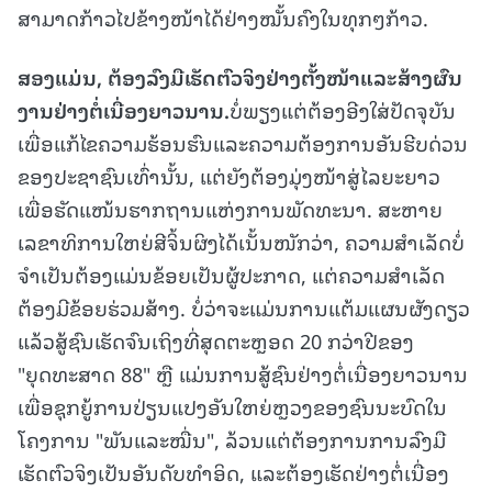
ສາມາດກ້າວໄປຂ້າງໜ້າໄດ້ຢ່າງໝັ້ນຄົງໃນທຸກໆກ້າວ.
ສອງແມ່ນ
, ຕ້ອງລົງມືເຮັດຕົວຈິງຢ່າງຕັ້ງໜ້າແລະສ້າງຜົນ
ງານຢ່າງຕໍ່ເນື່ອງຍາວນານ.
ບໍ່ພຽງແຕ່ຕ້ອງອີງໃສ່ປັດຈຸບັນ
ເພື່ອແກ້ໄຂຄວາມຮ້ອນຮົນແລະຄວາມຕ້ອງການອັນຮີບດ່ວນ
ຂອງປະຊາຊົນເທົ່ານັ້ນ, ແຕ່ຍັງຕ້ອງມຸ່ງໜ້າສູ່ໄລຍະຍາວ
ເພື່ອຮັດແໜ້ນຮາກຖານແຫ່ງການພັດທະນາ. ສະຫາຍ
ເລຂາທິການໃຫຍ່ສີຈິ້ນຜິງໄດ້ເນັ້ນໜັກວ່າ, ຄວາມສຳເລັດບໍ່
ຈຳເປັນຕ້ອງແມ່ນຂ້ອຍເປັນຜູ້ປະກາດ, ແຕ່ຄວາມສຳເລັດ
ຕ້ອງມີຂ້ອຍຮ່ວມສ້າງ. ບໍ່ວ່າຈະແມ່ນການແຕ້ມແຜນຜັງດຽວ
ແລ້ວສູ້ຊົນເຮັດຈົນເຖິງທີ່ສຸດຕະຫຼອດ 20 ກວ່າປີຂອງ
"ຍຸດທະສາດ 88" ຫຼື ແມ່ນການສູ້ຊົນຢ່າງຕໍ່ເນື່ອງຍາວນານ
ເພື່ອຊຸກຍູ້ການປ່ຽນແປງອັນໃຫຍ່ຫຼວງຂອງຊົນນະບົດໃນ
ໂຄງການ "ພັນແລະໝື່ນ", ລ້ວນແຕ່ຕ້ອງການການລົງມື
ເຮັດຕົວຈິງເປັນອັນດັບທຳອິດ, ແລະຕ້ອງເຮັດຢ່າງຕໍ່ເນື່ອງ