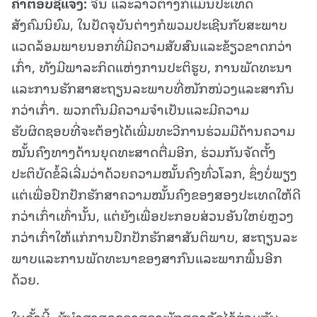
ຄຳຕອບຊີ້ແຈງ
:
ຈີນ ແລະລາວຕ່າງກໍແມ່ນປະເທດ
ສັງຄົມນິຍົມ, ໃນປັດຈຸບັນຕ່າງກໍພວມປະເຊີນກັບສະພາບ
ແວດລ້ອມພາຍນອກທີ່ມີຄວາມສັບສົນແລະຂ້ຽວຂາດກວ່າ
ເກົ່າ, ທັງມີພາລະກິດແຫ່ງການປະຕິຮູບ, ການພັດທະນາ
ແລະການຮັກສາສະຖຽນລະພາບທີ່ໜັກໜ່ວງແລະສາກົນ
ກວ່າເກົ່າ. ພວກຕົນມີຄວາມຈຳເປັນແລະມີຄວາມ
ຮັບຜິດຊອບທີ່ຈະຕ້ອງໄດ້ເພີ່ມທະວີການຮ່ວມມືດ້ານຄວາມ
ໝັ້ນຄົງທາງດ້ານຍຸດທະສາດຕື່ມອີກ, ຮ່ວມກັນຈັດຕັ້ງ
ປະຕິບັດຂໍ້ລິເລີ່ມວ່າດ້ວຍຄວາມໝັ້ນຄົງທົ່ວໂລກ, ຊຶ່ງບໍ່ພຽງ
ແຕ່ເພື່ອປົກປັກຮັກສາຄວາມໝັ້ນຄົງຂອງສອງປະເທດໃຫ້ດີ
ກວ່າເກົ່າເທົ່ານັ້ນ, ແຕ່ຍັງເພື່ອປະກອບສ່ວນອັນໃຫຍ່ຫຼວງ
ກວ່າເກົ່າໃຫ້ແກ່ການປົກປັກຮັກສາສັນຕິພາບ, ສະຖຽນລະ
ພາບແລະການພັດທະນາຂອງສາກົນແລະພາກພື້ນອີກ
ດ້ວຍ.
ໃນຄັ້ງນີ້, ຜູ້ນຳສູງສຸດຂອງສອງພັກສອງລັດໄດ້ຮ່ວມກັນ