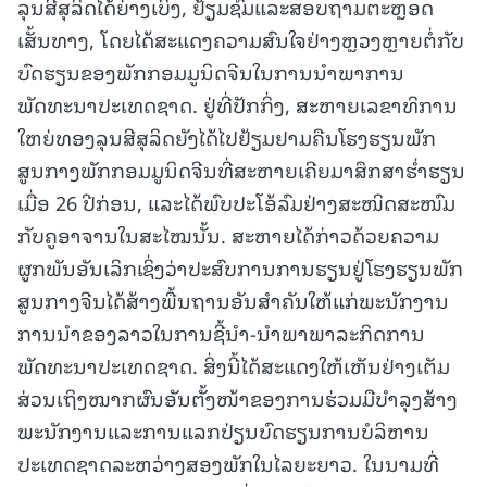
ລຸນສີສຸລິດໄດ້ຍ່າງເບິ່ງ, ຢ້ຽມຊົມແລະສອບຖາມຕະຫຼອດ
ເສັ້ນທາງ, ໂດຍໄດ້ສະແດງຄວາມສົນໃຈຢ່າງຫຼວງຫຼາຍຕໍ່ກັບ
ບົດຮຽນຂອງພັກກອມມູນິດຈີນໃນການນຳພາການ
ພັດທະນາປະເທດຊາດ. ຢູ່ທີ່ປັກກິ່ງ, ສະຫາຍເລຂາທິການ
ໃຫຍ່ທອງລຸນສີສຸລິດຍັງໄດ້ໄປຢ້ຽມຢາມຄືນໂຮງຮຽນພັກ
ສູນກາງພັກກອມມູນິດຈີນທີ່ສະຫາຍເຄີຍມາສຶກສາຮ່ຳຮຽນ
ເມື່ອ 26 ປີກ່ອນ, ແລະໄດ້ພົບປະໂອ້ລົມຢ່າງສະໜິດສະໜົມ
ກັບຄູອາຈານໃນສະໄໝນັ້ນ. ສະຫາຍໄດ້ກ່າວດ້ວຍຄວາມ
ຜູກພັນອັນເລິກເຊິ່ງວ່າປະສົບການການຮຽນຢູ່ໂຮງຮຽນພັກ
ສູນກາງຈີນໄດ້ສ້າງພື້ນຖານອັນສຳຄັນໃຫ້ແກ່ພະນັກງານ
ການນຳຂອງລາວໃນການຊີ້ນຳ-ນຳພາພາລະກິດການ
ພັດທະນາປະເທດຊາດ. ສິ່ງນີ້ໄດ້ສະແດງໃຫ້ເຫັນຢ່າງເຕັມ
ສ່ວນເຖິງໝາກຜົນອັນຕັ້ງໜ້າຂອງການຮ່ວມມືບຳລຸງສ້າງ
ພະນັກງານແລະການແລກປ່ຽນບົດຮຽນການບໍລິຫານ
ປະເທດຊາດລະຫວ່າງສອງພັກໃນໄລຍະຍາວ. ໃນນາມທີ່