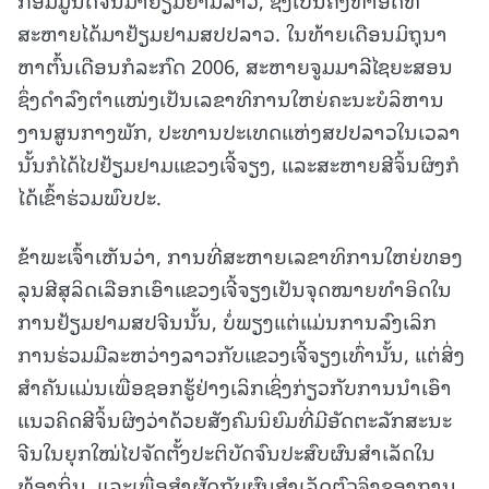
ສະຫາຍໄດ້ມາຢ້ຽມຢາມສປປລາວ. ໃນທ້າຍເດືອນມິຖຸນາ
ຫາຕົ້ນເດືອນກໍລະກົດ 2006, ສະຫາຍຈູມມາລີໄຊຍະສອນ
ຊຶ່ງດຳລົງຕຳແໜ່ງເປັນເລຂາທິການໃຫຍ່ຄະນະບໍລິຫານ
ງານສູນກາງພັກ, ປະທານປະເທດແຫ່ງສປປລາວໃນເວລາ
ນັ້ນກໍໄດ້ໄປຢ້ຽມຢາມແຂວງເຈີ້ຈຽງ, ແລະສະຫາຍສີຈິ້ນຜິງກໍ
ໄດ້ເຂົ້າຮ່ວມພົບປະ.
ຂ້າພະເຈົ້າເຫັນວ່າ, ການທີ່ສະຫາຍເລຂາທິການໃຫຍ່ທອງ
ລຸນສີສຸລິດເລືອກເອົາແຂວງເຈີ້ຈຽງເປັນຈຸດໝາຍທຳອິດໃນ
ການຢ້ຽມຢາມສປຈີນນັ້ນ, ບໍ່ພຽງແຕ່ແມ່ນການລົງເລິກ
ການຮ່ວມມືລະຫວ່າງລາວກັບແຂວງເຈີ້ຈຽງເທົ່ານັ້ນ, ແຕ່ສິ່ງ
ສຳຄັນແມ່ນເພື່ອຊອກຮູ້ຢ່າງເລິກເຊິ່ງກ່ຽວກັບການນຳເອົາ
ແນວຄິດສີຈິ້ນຜິງວ່າດ້ວຍສັງຄົມນິຍົມທີ່ມີອັດຕະລັກສະນະ
ຈີນໃນຍຸກໃໝ່ໄປຈັດຕັ້ງປະຕິບັດຈົນປະສົບຜົນສຳເລັດໃນ
ທ້ອງຖິ່ນ, ແລະເພື່ອສຳຜັດກັບຜົນສຳເລັດຕົວຈິງຂອງການ