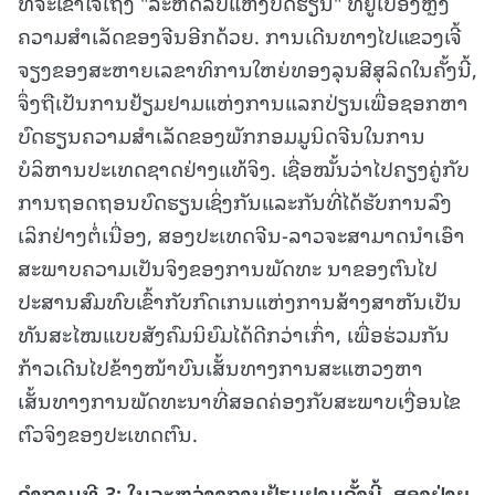
ທີ່ຈະເຂົ້າໃຈເຖິງ "ລະຫັດລັບແຫ່ງບົດຮຽນ" ທີ່ຢູ່ເບື້ອງຫຼັງ
ຄວາມສຳເລັດຂອງຈີນອີກດ້ວຍ. ການເດີນທາງໄປແຂວງເຈີ້
ຈຽງຂອງສະຫາຍເລຂາທິການໃຫຍ່ທອງລຸນສີສຸລິດໃນຄັ້ງນີ້,
ຈຶ່ງຖືເປັນການຢ້ຽມຢາມແຫ່ງການແລກປ່ຽນເພື່ອຊອກຫາ
ບົດຮຽນຄວາມສຳເລັດຂອງພັກກອມມູນິດຈີນໃນການ
ບໍລິຫານປະເທດຊາດຢ່າງແທ້ຈິງ. ເຊື່ອໝັ້ນວ່າໄປຄຽງຄູ່ກັບ
ການຖອດຖອນບົດຮຽນເຊິ່ງກັນແລະກັນທີ່ໄດ້ຮັບການລົງ
ເລິກຢ່າງຕໍ່ເນື່ອງ, ສອງປະເທດຈີນ-ລາວຈະສາມາດນຳເອົາ
ສະພາບຄວາມເປັນຈິງຂອງການພັດທະ ນາຂອງຕົນໄປ
ປະສານສົມທົບເຂົ້າກັບກົດເກນແຫ່ງການສ້າງສາຫັນເປັນ
ທັນສະໄໝແບບສັງຄົມນິຍົມໄດ້ດີກວ່າເກົ່າ, ເພື່ອຮ່ວມກັນ
ກ້າວເດີນໄປຂ້າງໜ້າບົນເສັ້ນທາງການສະແຫວງຫາ
ເສັ້ນທາງການພັດທະນາທີ່ສອດຄ່ອງກັບສະພາບເງື່ອນໄຂ
ຕົວຈິງຂອງປະເທດຕົນ.
ຄຳຖາມທີ
3: ໃນລະຫວ່າງການຢ້ຽມຢາມຄັ້ງນີ້, ສອງຝ່າຍ