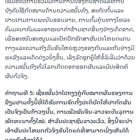
ເພີ່ມທະວີການຮ່ວມມືດ້ານການປ້ອງກັນຊາດແລະການ
ບັງຄັບໃຊ້ກົດໝາຍດ້ານຄວາມໝັ້ນຄົງ, ສະກັດກັ້ນແລະ
ປາບປາມການພະນັນອອນລາຍ, ການຕົ້ມຕຸ໋ນທາງໂທລະ
ຄົມມະນາຄົມແລະອາຊະຍາກຳຂ້າມຊາດອື່ນໆຢ່າງເດັດຂາດ,
ເພື່ອສະໜັບສະໜູນແລະປົກປັກຮັກສາຜົນປະໂຫຍດແກນ
ກາງແລະຄວາມກັງວົນອັນໃຫຍ່ຫຼວງຂອງກັນແລະກັນຢ່າງມີ
ພະລັງແລະເດັດດ່ຽວຍິ່ງຂຶ້ນ, ເລັ່ງລັດຊຸກຍູ້ໃຫ້ຂໍ້ລິເລີ່ມວ່າດ້ວຍ
ຄວາມໝັ້ນຄົງທົ່ວໂລກເກີດດອກອອກຜົນແລະມີປະສິດທິ
ຜົນຕົວຈິງ.
ຄຳຖາມທີ
5: ເຊື່ອໝັ້ນວ່າໄປຄຽງຄູ່ກັບໝາກຜົນຂອງການ
ຢ້ຽມຢາມຄັ້ງນີ້ທີ່ໄດ້ຮັບການຈັດຕັ້ງປະຕິບັດໃຫ້ປາກົດຜົນ
ເປັນຈິງເປັນກ້າວໆນັ້ນ, ການພົວພັນຈີນ-ລາວຈະບັນລຸການ
ພັດທະນາຄັ້ງໃໝ່. ສຳລັບປະຊາຊົນລາວແລ້ວ, ສິ່ງນີ້ຈະນຳ
ເອົາຜົນປະໂຫຍດຕົວຈິງອັນໃດແດ່ທີ່ສາມາດເບິ່ງເຫັນໄດ້
ແລະຈັບຕ້ອງໄດ້?