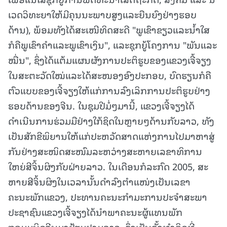
ເວດວິທະຍາໃຫ້ມີຄຸນນະພາບສູງແລະຍືນຍົງຢ່າງຮອບ
ດ້ານ), ພ້ອມທັງໄດ້ສະເໜີທິດສະດີ "ພູເຂົາຂຽວແລະນ້ຳໃສ
ກໍຄືພູເຂົາຄຳແລະພູເຂົາເງິນ", ແລະຊຸກຍູ້ໂຄງການ "ພັນແລະ
ໝື່ນ", ຊຶ່ງໄດ້ແຕ້ມແຜນຜັງການປະຕິຮູບຂອງແຂວງເຈີ້ຈຽງ
ໃນສະຕະວັດໃໝ່ແລະໄດ້ສະໜອງອົງປະກອບ, ບົດຮຽນກໍຄື
ຕົວແບບຂອງເຈີ້ຈຽງໃຫ້ແກ່ການລົງເລິກການປະຕິຮູບຢ່າງ
ຮອບດ້ານຂອງຈີນ. ໃນຊຸມປີມໍ່ໆມານີ້, ແຂວງເຈີ້ຈຽງໄດ້
ດຳເນີນການຮ່ວມມືຢ່າງໃກ້ຊິດໃນຫຼາຍໆດ້ານກັບລາວ, ທັງ
ເປັນສັກຂີພິຍານໃຫ້ແກ່ປະຫວັດສາດແຫ່ງການໄປມາຫາສູ່
ກັນຢ່າງສະໜິດສະໜົມລະຫວ່າງສະຫາຍເລຂາທິການ
ໃຫຍ່ສີຈິ້ນຜິງກັບຝ່າຍລາວ. ໃນເດືອນກໍລະກົດ 2005, ສະ
ຫາຍສີຈິ້ນຜິງໃນເວລານັ້ນດຳລົງຕຳແໜ່ງເປັນເລຂາ
ຄະນະພັກແຂວງ, ປະທານຄະນະກຳມະການປະຈຳສະພາ
ປະຊາຊົນແຂວງເຈີ້ຈຽງໄດ້ນຳພາຄະນະຜູ້ແທນພັກ
ກອມມູນິດຈີນມາຢ້ຽມຢາມລາວ, ຊຶ່ງເປັນຄັ້ງທຳອິດທີ່