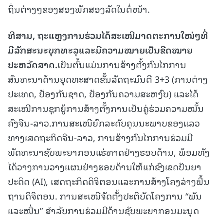
ຖິ່ນຕ່າງໆຂອງສອງພັກສອງລັດໃນຕໍ່ໜ້າ.
ທີສາມ
, ຖະແຫຼງການຮ່ວມໄດ້ສະເໜີມາດຕະການໃໝ່ໆທີ່
ມີລັກສະນະບຸກທະລຸແລະມີຄວາມໝາຍເປັນຂີດໝາຍ
ປະຫວັດສາດ.
ເປັນຕົ້ນແມ່ນການສ້າງຕັ້ງກົນໄກການ
ສົນທະນາດ້ານຍຸດທະສາດຂັ້ນລັດຖະມົນຕີ 3+3 (ການຕ່າງ
ປະເທດ, ປ້ອງກັນຊາດ, ປ້ອງກັນຄວາມສະຫງົບ) ແລະໄດ້
ສະເໜີການຊຸກຍູ້ການສ້າງຕັ້ງການເປັນຄູ່ຮ່ວມຄວາມໝັ້ນ
ຄົງຈີນ-ລາວ.ການສະເໜີຍົກລະດັບຄຸນນະພາບຂອງແລວ
ທາງເສດຖະກິດຈີນ-ລາວ, ການສ້າງກົນໄກການຮ່ວມມື
ພັດທະນາຊັບພະຍາກອນແຮ່ທາດຢ່າງຮອບດ້ານ, ພ້ອມທັງ
ໄດ້ວາງການວາງແຜນຢ່າງຮອບດ້ານໃຫ້ແກ່ຂົງເຂດປັນຍາ
ປະດິດ (AI), ເສດຖະກິດດິຈິຕອນແລະການສ້າງໂຄງລ່າງພື້ນ
ຖານດິຈິຕອນ. ການສະເໜີຈັດຕັ້ງປະຕິບັດໂຄງການ “ພັນ
ແລະໝື່ນ” ສໍາລັບການຮ່ວມມືດ້ານຊັບພະຍາກອນມະນຸດ