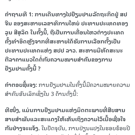
ຄຳຖາມທີ
1: ການເດີນທາງໄປຢ້ຽມຢາມລັດຖະກິດຢູ່ ສປ
ຈີນ ຂອງສະຫາຍເລຂາທິການໃຫຍ່ ປະທານປະເທດທອງ
ລຸນ ສີສຸລິດ ໃນຄັ້ງນີ້, ຖືເປັນການເຄື່ອນໄຫວຕ່າງປະເທດ
ຄັ້ງທຳອິດຫຼັງຈາກທີ່ສະຫາຍໄດ້ຮັບການເລືອກຕັ້ງເປັນ
ປະທານປະເທດແຫ່ງ ສປປ ລາວ. ສະຫາຍມີທັດສະນະ
ຕີລາຄາແນວໃດຕໍ່ກັບຄວາມໝາຍສຳຄັນຂອງການ
ຢ້ຽມຢາມຄັ້ງນີ້ ?
ຄຳຕອບຊີ້ແຈງ
:
ການຢ້ຽມຢາມໃນຄັ້ງນີ້ມີຄວາມໝາຍຄວາມ
ສຳຄັນອັນເລິກເຊິ່ງໃນ 3 ດ້ານດັ່ງນີ້:
ທີໜຶ່ງ
, ແມ່ນການຢ້ຽມຢາມແຫ່ງມິດຕະພາບທີ່ສືບສານ
ສາຍສຳພັນແລະສະແດງໃຫ້ເຫັນເຖິງຄວາມໄວ້ເນື້ອເຊື່ອໃຈ
ກັນຢ່າງຈະແຈ້ງ.
ໃນປັດຈຸບັນ, ການປ່ຽນແປງໃນຮອບຮ້ອຍປີ