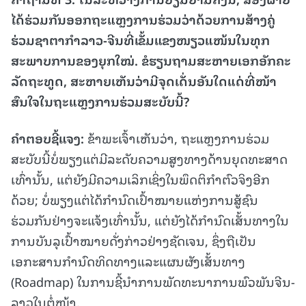
ໄດ້ຮ່ວມກັນອອກຖະແຫຼງການຮ່ວມວ່າດ້ວຍການສ້າງຄູ່
ຮ່ວມຊາຕາກຳລາວ-ຈີນທີ່ເຂັ້ມແຂງໜຽວແໜ້ນໃນທຸກ
ສະພາບການຂອງຍຸກໃໝ່. ຂໍຮຽນຖາມສະຫາຍເອກອັກຄະ
ລັດຖະທູດ, ສະຫາຍເຫັນວ່າມີຈຸດເດັ່ນອັນໃດແດ່ທີ່ໜ້າ
ສົນໃຈໃນຖະແຫຼງການຮ່ວມສະບັບນີ້?
ຄຳຕອບຊີ້ແຈງ
:
ຂ້າພະເຈົ້າເຫັນວ່າ, ຖະແຫຼງການຮ່ວມ
ສະບັບນີ້ບໍ່ພຽງແຕ່ມີລະດັບຄວາມສູງທາງດ້ານຍຸດທະສາດ
ເທົ່ານັ້ນ, ແຕ່ຍັງມີຄວາມເລິກເຊິ່ງໃນພຶດຕິກຳຕົວຈິງອີກ
ດ້ວຍ; ບໍ່ພຽງແຕ່ໄດ້ກຳນົດເປົ້າໝາຍແຫ່ງການສູ້ຊົນ
ຮ່ວມກັນຢ່າງຈະແຈ້ງເທົ່ານັ້ນ, ແຕ່ຍັງໄດ້ກຳນົດເສັ້ນທາງໃນ
ການບັນລຸເປົ້າໝາຍດັ່ງກ່າວຢ່າງຊັດເຈນ, ຊຶ່ງຖືເປັນ
ເອກະສານກຳນົດທິດທາງແລະແຜນຜັງເສັ້ນທາງ
(Roadmap) ໃນການຊີ້ນຳການພັດທະນາການພົວພັນຈີນ-
ລາວໃນຕໍ່ໜ້າ.