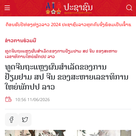
ັບປີທ່ອງທ່ຽວລາວ 2024 ປະຊາຊົນລາວທຸກຄົນຈົ່ງພ້ອມເປັນເຈົ້າພາບທີ່ດີ ຕ້ອ
ຂ່າວການຮ່ວມມື
ທູດຈີນຖະແຫຼງຜົນສໍາເລັດຂອງການຢ້ຽມຢາມ ສປ ຈີນ ຂອງສະຫາຍ
ເລຂາທິການໃຫຍ່ພັກປປ ລາວ
ທູດຈີນຖະແຫຼງຜົນສໍາເລັດຂອງການ
ຢ້ຽມຢາມ ສປ ຈີນ ຂອງສະຫາຍເລຂາທິການ
ໃຫຍ່ພັກປປ ລາວ
10:56 11/06/2026