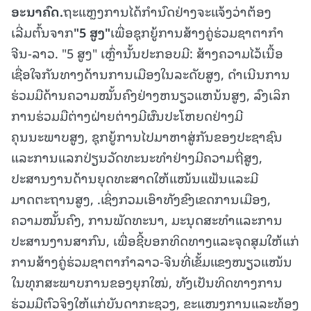
ອະນາຄົດ.
ຖະແຫຼງການໄດ້ກຳນົດຢ່າງຈະແຈ້ງວ່າຕ້ອງ
ເລີ່ມຕົ້ນຈາກ
"5 ສູງ"
ເພື່ອຊຸກຍູ້ການສ້າງຄູ່ຮ່ວມຊາຕາກຳ
ຈີນ-ລາວ. "5 ສູງ" ເຫຼົ່ານັ້ນປະກອບມີ: ສ້າງຄວາມໄວ້ເນື້ອ
ເຊື່ອໃຈກັນທາງດ້ານການເມືອງໃນລະດັບສູງ, ດໍາເນີນການ
ຮ່ວມມືດ້ານຄວາມໝັ້ນຄົງຢ່າງຫນຽວແຫນ້ນສູງ, ລົງເລິກ
ການຮ່ວມມືຕ່າງຝ່າຍຕ່າງມີຜົນປະໂຫຍດຢ່າງມີ
ຄຸນນະພາບສູງ, ຊຸກຍູ້ການໄປມາຫາສູ່ກັນຂອງປະຊາຊົນ
ແລະການແລກປ່ຽນວັດທະນະທໍາຢ່າງມີຄວາມຖີ່ສູງ,
ປະສານງານດ້ານຍຸດທະສາດໃຫ້ແໜ້ນແຟ້ນແລະມີ
ມາດຕະຖານສູງ, .ເຊິ່ງກວມເອົາທັງຂົງເຂດການເມືອງ,
ຄວາມໝັ້ນຄົງ, ການພັດທະນາ, ມະນຸດສະທຳແລະການ
ປະສານງານສາກົນ, ເພື່ອຊີ້ບອກທິດທາງແລະຈຸດສຸມໃຫ້ແກ່
ການສ້າງຄູ່ຮ່ວມຊາຕາກຳລາວ-ຈີນທີ່ເຂັ້ມແຂງໜຽວແໜ້ນ
ໃນທຸກສະພາບການຂອງຍຸກໃໝ່, ທັງເປັນທິດທາງການ
ຮ່ວມມືຕົວຈິງໃຫ້ແກ່ບັນດາກະຊວງ, ຂະແໜງການແລະທ້ອງ