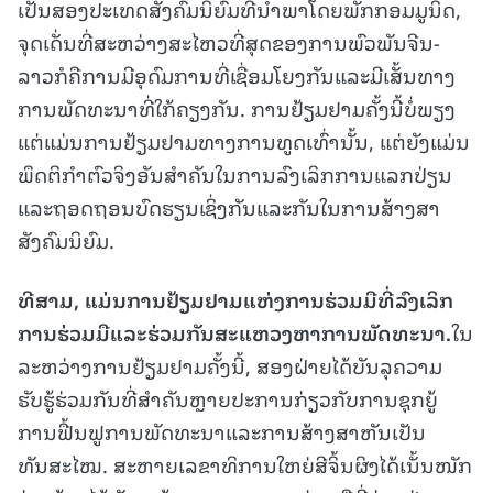
ເປັນສອງປະເທດສັງຄົມນິຍົມທີ່ນຳພາໂດຍພັກກອມມູນິດ,
ຈຸດເດັ່ນທີ່ສະຫວ່າງສະໄຫວທີ່ສຸດຂອງການພົວພັນຈີນ-
ລາວກໍຄືການມີອຸດົມການທີ່ເຊື່ອມໂຍງກັນແລະມີເສັ້ນທາງ
ການພັດທະນາທີ່ໃກ້ຄຽງກັນ. ການຢ້ຽມຢາມຄັ້ງນີ້ບໍ່ພຽງ
ແຕ່ແມ່ນການຢ້ຽມຢາມທາງການທູດເທົ່ານັ້ນ, ແຕ່ຍັງແມ່ນ
ພຶດຕິກຳຕົວຈິງອັນສຳຄັນໃນການລົງເລິກການແລກປ່ຽນ
ແລະຖອດຖອນບົດຮຽນເຊິ່ງກັນແລະກັນໃນການສ້າງສາ
ສັງຄົມນິຍົມ.
ທີສາມ
, ແມ່ນການຢ້ຽມຢາມແຫ່ງການຮ່ວມມືທີ່ລົງເລິກ
ການຮ່ວມມືແລະຮ່ວມກັນສະແຫວງຫາການພັດທະນາ.
ໃນ
ລະຫວ່າງການຢ້ຽມຢາມຄັ້ງນີ້, ສອງຝ່າຍໄດ້ບັນລຸຄວາມ
ຮັບຮູ້ຮ່ວມກັນທີ່ສຳຄັນຫຼາຍປະການກ່ຽວກັບການຊຸກຍູ້
ການຟື້ນຟູການພັດທະນາແລະການສ້າງສາຫັນເປັນ
ທັນສະໄໝ. ສະຫາຍເລຂາທິການໃຫຍ່ສີຈິ້ນຜິງໄດ້ເນັ້ນໜັກ