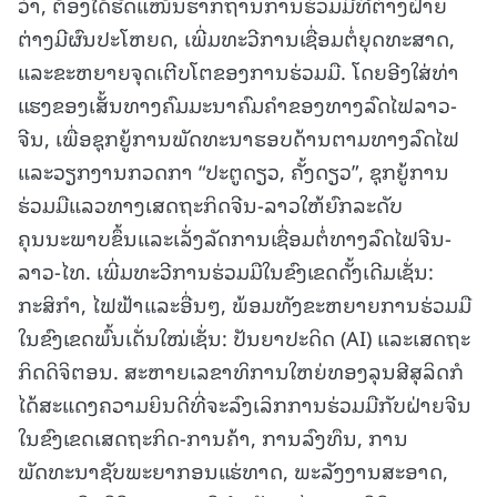
ວ່າ, ຕ້ອງໄດ້ຮັດແໜ້ນຮາກຖານການຮ່ວມມືທີ່ຕ່າງຝ່າຍ
ຕ່າງມີຜົນປະໂຫຍດ, ເພີ່ມທະວີການເຊື່ອມຕໍ່ຍຸດທະສາດ,
ແລະຂະຫຍາຍຈຸດເຕີບໂຕຂອງການຮ່ວມມື. ໂດຍອີງໃສ່ທ່າ
ແຮງຂອງເສັ້ນທາງຄົມມະນາຄົມຄຳຂອງທາງລົດໄຟລາວ-
ຈີນ, ເພື່ອຊຸກຍູ້ການພັດທະນາຮອບດ້ານຕາມທາງລົດໄຟ
ແລະວຽກງານກວດກາ “ປະຕູດຽວ, ຄັ້ງດຽວ”, ຊຸກຍູ້ການ
ຮ່ວມມືແລວທາງເສດຖະກິດຈີນ-ລາວໃຫ້ຍົກລະດັບ
ຄຸນນະພາບຂຶ້ນແລະເລັ່ງລັດການເຊື່ອມຕໍ່ທາງລົດໄຟຈີນ-
ລາວ-ໄທ. ເພີ່ມທະວີການຮ່ວມມືໃນຂົງເຂດດັ້ງເດີມເຊັ່ນ:
ກະສິກຳ, ໄຟຟ້າແລະອື່ນໆ, ພ້ອມທັງຂະຫຍາຍການຮ່ວມມື
ໃນຂົງເຂດພົ້ນເດັ່ນໃໝ່ເຊັ່ນ: ປັນຍາປະດິດ (AI) ແລະເສດຖະ
ກິດດິຈິຕອນ. ສະຫາຍເລຂາທິການໃຫຍ່ທອງລຸນສີສຸລິດກໍ
ໄດ້ສະແດງຄວາມຍິນດີທີ່ຈະລົງເລິກການຮ່ວມມືກັບຝ່າຍຈີນ
ໃນຂົງເຂດເສດຖະກິດ-ການຄ້າ, ການລົງທຶນ, ການ
ພັດທະນາຊັບພະຍາກອນແຮ່ທາດ, ພະລັງງານສະອາດ,