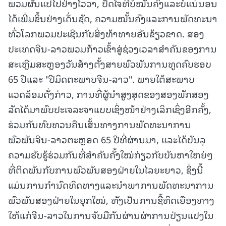
ພວມຜັນແປໄປຢ່າງໄວວາ, ປັດໄຈທີ່ບໍ່ໝັ້ນຄົງແລະບໍ່ແນ່ນອນ
ໄດ້ເພີ່ມຂຶ້ນຢ່າງເດັ່ນຊັດ, ຄວາມໝັ້ນຄົງແລະການພັດທະນາ
ທົ່ວໂລກພວມປະເຊີນກັບສິ່ງທ້າທາຍອັນຂ້ຽວຂາດ. ສອງ
ປະເທດຈີນ-ລາວພວມກ້າວເຂົ້າສູ່ຊ່ວງເວລາສຳຄັນຂອງການ
ສະເຫຼີມສະຫຼອງວັນສ້າງຕັ້ງສາຍພົວພັນການທູດຄົບຮອບ
65 ປີແລະ "ປີມິດຕະພາບຈີນ-ລາວ". ພາຍໃຕ້ສະພາບ
ແວດລ້ອມດັ່ງກ່າວ, ການທີ່ຜູ້ນຳສູງສຸດຂອງສອງພັກສອງ
ລັດໄດ້ມາພົບປະເຈລະຈາແບບເຊິ່ງໜ້າຢ່າງເລິກເຊິ່ງອີກຄັ້ງ,
ຮ່ວມກັນທົບທວນຄືນເສັ້ນທາງການພັດທະນາການ
ພົວພັນຈີນ-ລາວຕະຫຼອດ 65 ປີທີ່ຜ່ານມາ, ແລະໄດ້ບັນລຸ
ຄວາມຮັບຮູ້ຮ່ວມກັນທີ່ສຳຄັນຄັ້ງໃໝ່ກ່ຽວກັບບັນຫາໃຫຍ່ໆ
ທີ່ຕິດພັນກັບການພົວພັນສອງຝ່າຍໃນໄລຍະຍາວ, ຊຶ່ງນີ້
ແມ່ນການກຳນົດທິດທາງແລະນຳພາການພັດທະນາການ
ພົວພັນສອງຝ່າຍໃນຍຸກໃໝ່, ທັງເປັນການຊີ້ທິດເຍືອງທາງ
ໃຫ້ແກ່ຈີນ-ລາວໃນການຈັບມືກັນຜ່ານຜ່າການປ່ຽນແປງໃນ