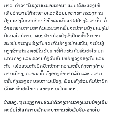
ຍາວ. ຄຳວ່າ
"ໃນທຸກສະພາບການ"
ແມ່ນໄດ້ສະແດງໃຫ້
ເຫັນວ່າພາຍໃຕ້ສະພາບແວດລ້ອມມະຫາພາກຂອງການ
ປ່ຽນແປງໃນຮອບຮ້ອຍປີທີ່ພວມຜັນແປໄປຢ່າງໄວວານັ້ນ, ບໍ່
ວ່າສະພາບການສາກົນແລະພາກພື້ນຈະມີການປ່ຽນແປງໄປ
ຄືແນວໃດກໍຕາມ, ສອງຝ່າຍກໍຈະຍັງຄົງຢຶດໝັ້ນໃນການ
ສະໜັບສະໜູນເຊິ່ງກັນແລະກັນຢ່າງໜັກແໜ້ນ, ຈະຢືນຢູ່
ຄຽງຂ້າງກັນສະເໝີໃນບັນຫາທີ່ຕິດພັນກັບຜົນປະໂຫຍດ
ແກນກາງ ແລະ ຄວາມກັງວົນອັນໃຫຍ່ຫຼວງຂອງກັນ ແລະ
ກັນ, ເພື່ອຮ່ວມກັນປົກປັກຮັກສາຄວາມໝັ້ນຄົງທາງດ້ານ
ການເມືອງ, ຄວາມໝັ້ນຄົງຂອງອຳນາດລັດ ແລະ ຄວາມ
ໝັ້ນຄົງຂອງລະ ບອບການເມືອງ, ພ້ອມທັງຮ່ວມກັນປົກປັກ
ຮັກສາຜົນປະໂຫຍດແຫ່ງການພັດທະນາ.
ທີສອງ
, ຖະແຫຼງການຮ່ວມໄດ້ວາງການວາງແຜນຢ່າງເປັນ
ລະບົບໃຫ້ແກ່ການພັດທະນາການພົວພັນຈີນ-ລາວໃນ