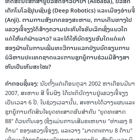
ທັດສະນະສຶກສາຢູ່ບໍລິສັດອາລີບາບາ (Alibaba), ບໍລິສັດ
ເຕັກໂນໂລຊີຢຸນເຊິນຊູ່ (Deep Robotics) ແລະເມືອງອ່ານຈີ໋
(Anji). ຕາມການສັງເກດຂອງສະຫາຍ, ການເດີນທາງໄປ
ແຂວງເຈີ້ຈຽງໄດ້ສ້າງຄວາມປະທັບໃຈອັນເລິກເຊິ່ງແນວໃດ
ແດ່ໃຫ້ແກ່ຝ່າຍລາວ? ແລະໄດ້ໃຫ້ບົດຮຽນອັນໃດແດ່ແກ່
ສອງຝ່າຍໃນການເພີ່ມທະວີການແລກປ່ຽນບົດຮຽນການ
ບໍລິຫານປະເທດຊາດແລະການຊຸກຍູ້ການຮ່ວມມືສ້າງສາ
ຫັນເປັນທັນສະໄໝ?
ຄຳຕອບຊີ້ແຈງ
:
ນັບຕັ້ງແຕ່ເດືອນຕຸລາ 2002 ຫາເດືອນມີນາ
2007, ສະຫາຍ ສີ ຈິ້ນຜິງ ໄດ້ປະຕິບັດງານຢູ່ແຂວງເຈີ້ຈຽງ
ເປັນເວລາ 6 ປີ. ໃນຊ່ວງເວລານັ້ນ, ສະຫາຍໄດ້ວາງແຜນແລະ
ຊຸກຍູ້ການຕັດສິນໃຈຍຸດທະສາດອັນສຳຄັນ "ຍຸດທະສາດ
88" ດ້ວຍຕົນເອງ (ຊຶ່ງແມ່ນການເສີມຂະຫຍາຍ "ທ່າແຮງ 8
ດ້ານ" ຂອງແຂວງເຈີ້ຈຽງ, ແລະວາງ "ມາດຕະການ 8 ດ້ານ"
ເພື່ອແນໃສ່ຊຸກຍູ້ການພັດທະນາເສດຖະກິດ, ສັງຄົມ ແລະ ນິ