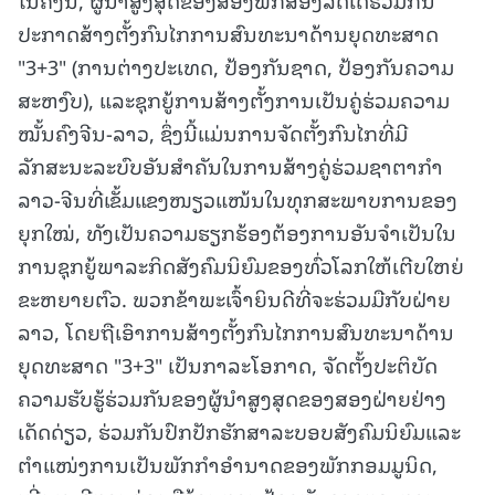
ປະກາດສ້າງຕັ້ງກົນໄກການສົນທະນາດ້ານຍຸດທະສາດ
"3+3" (ການຕ່າງປະເທດ, ປ້ອງກັນຊາດ, ປ້ອງກັນຄວາມ
ສະຫງົບ), ແລະຊຸກຍູ້ການສ້າງຕັ້ງການເປັນຄູ່ຮ່ວມຄວາມ
ໝັ້ນຄົງຈີນ-ລາວ, ຊຶ່ງນີ້ແມ່ນການຈັດຕັ້ງກົນໄກທີ່ມີ
ລັກສະນະລະບົບອັນສຳຄັນໃນການສ້າງຄູ່ຮ່ວມຊາຕາກຳ
ລາວ-ຈີນທີ່ເຂັ້ມແຂງໜຽວແໜ້ນໃນທຸກສະພາບການຂອງ
ຍຸກໃໝ່, ທັງເປັນຄວາມຮຽກຮ້ອງຕ້ອງການອັນຈຳເປັນໃນ
ການຊຸກຍູ້ພາລະກິດສັງຄົມນິຍົມຂອງທົ່ວໂລກໃຫ້ເຕີບໃຫຍ່
ຂະຫຍາຍຕົວ. ພວກຂ້າພະເຈົ້າຍິນດີທີ່ຈະຮ່ວມມືກັບຝ່າຍ
ລາວ, ໂດຍຖືເອົາການສ້າງຕັ້ງກົນໄກການສົນທະນາດ້ານ
ຍຸດທະສາດ "3+3" ເປັນກາລະໂອກາດ, ຈັດຕັ້ງປະຕິບັດ
ຄວາມຮັບຮູ້ຮ່ວມກັນຂອງຜູ້ນຳສູງສຸດຂອງສອງຝ່າຍຢ່າງ
ເດັດດ່ຽວ, ຮ່ວມກັນປົກປັກຮັກສາລະບອບສັງຄົມນິຍົມແລະ
ຕຳແໜ່ງການເປັນພັກກຳອຳນາດຂອງພັກກອມມູນິດ,