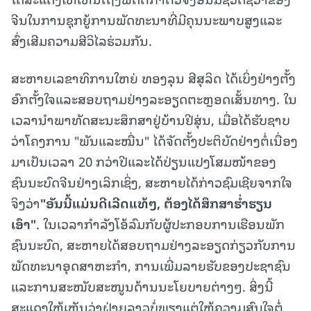
ຈີນໃນການຊຸກຍູ້ການພັດທະນາທີ່ມີຄຸນນະພາບສູງແລະ
ສົ່ງເສີມຄວາມສີວິໄລຮ່ວມກັນ.
ສະຫາຍເລຂາທິການໃຫຍ່ ທອງລຸນ ສີສຸລິດ ໄດ້ເບິ່ງຢ່າງຕັ້ງ
ອົກຕັ້ງໃຈແລະສອບຖາມຢ່າງລະອຽດຕະຫຼອດເສັ້ນທາງ. ໃນ
ເວລານຳພາທັດສະນະສຶກສາຢູ່ບ້ານຢີສຸ່ນ, ເມື່ອໄດ້ຮັບຊາບ
ວ່າໂຄງການ "ພັນແລະໝື່ນ" ໄດ້ຈັດຕັ້ງປະຕິບັດຢ່າງຕໍ່ເນື່ອງ
ມາເປັນເວລາ 20 ກວ່າປີແລະໄດ້ປ່ຽນແປງໂສມໜ້າຂອງ
ຊົນນະບົດຈີນຢ່າງເລິກເຊິ່ງ, ສະຫາຍໄດ້ກ່າວຊົມເຊີຍຈາກໃຈ
ຈິງວ່າ
"ອັນນີ້ແມ່ນດີເລີດແທ້ໆ, ຕ້ອງໄດ້ສຶກສາຮ່ຳຮຽນ
ເອົາ"
. ໃນເວລາກຳລັງໂອ້ລົມກັບຜູ້ປະກອບການເຮືອນພັກ
ຊົນນະບົດ, ສະຫາຍໄດ້ສອບຖາມຢ່າງລະອຽດກ່ຽວກັບການ
ພັດທະນາອຸດສາຫະກຳ, ການເພີ່ມລາຍຮັບຂອງປະຊາຊົນ
ແລະການສະໜັບສະໜູນດ້ານນະໂຍບາຍຕ່າງໆ. ສິ່ງນີ້
ສະແດງໃຫ້ເຫັນວ່າຝ່າຍລາວບໍ່ພຽງແຕ່ໃຫ້ຄວາມສົນໃຈຕໍ່