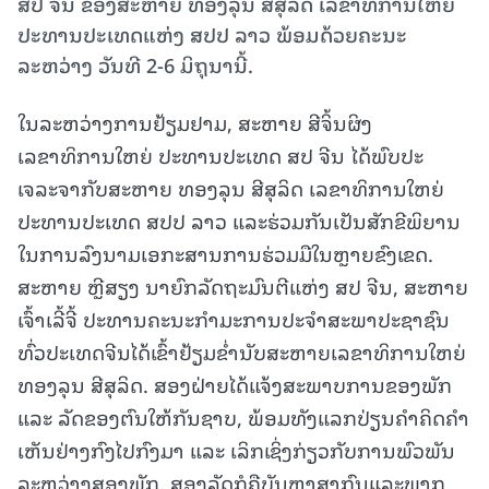
ສປ ຈີນ ຂອງສະຫາຍ ທອງລຸນ ສີສຸລິດ ເລຂາທິການໃຫຍ່
ປະທານປະເທດແຫ່ງ ສປປ ລາວ ພ້ອມດ້ວຍຄະນະ
ລະຫວ່າງ ວັນທີ 2-6 ມິຖຸນານີ້.
ໃນລະຫວ່າງການຢ້ຽມຢາມ, ສະຫາຍ ສີຈິ້ນຜິງ
ເລຂາທິການໃຫຍ່ ປະທານປະເທດ ສປ ຈີນ ໄດ້ພົບປະ
ເຈລະຈາກັບສະຫາຍ ທອງລຸນ ສີສຸລິດ ເລຂາທິການໃຫຍ່
ປະທານປະເທດ ສປປ ລາວ ແລະຮ່ວມກັນເປັນສັກຂີພິຍານ
ໃນການລົງນາມເອກະສານການຮ່ວມມືໃນຫຼາຍຂົງເຂດ.
ສະຫາຍ ຫຼີສຽງ ນາຍົກລັດຖະມົນຕີແຫ່ງ ສປ ຈີນ, ສະຫາຍ
ເຈົ້າເລີ້ຈີ້ ປະທານຄະນະກຳມະການປະຈຳສະພາປະຊາຊົນ
ທົ່ວປະເທດຈີນໄດ້ເຂົ້າຢ້ຽມຂໍ່ານັບສະຫາຍເລຂາທິການໃຫຍ່
ທອງລຸນ ສີສຸລິດ. ສອງຝ່າຍໄດ້ແຈ້ງສະພາບການຂອງພັກ
ແລະ ລັດຂອງຕົນໃຫ້ກັນຊາບ, ພ້ອມທັງແລກປ່ຽນຄຳຄິດຄຳ
ເຫັນຢ່າງກົງໄປກົງມາ ແລະ ເລິກເຊິ່ງກ່ຽວກັບການພົວພັນ
ລະຫວ່າງສອງພັກ, ສອງລັດກໍຄືບັນຫາສາກົນແລະພາກ