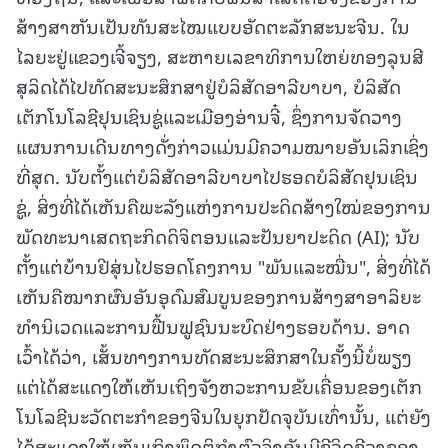
ສ້າງສາຫັນເປັນທັນສະໄໝແບບອັດຕະລັກສະນະຈີນ. ໃນ
ໄລຍະຢູ່ແຂວງເຈີ້ຈຽງ, ສະຫາຍເລຂາທິການໃຫຍ່ທອງລຸນສີ
ສຸລິດໄດ້ໄປທັດສະນະສຶກສາຢູ່ບໍລິສັດອາລີບາບາ, ບໍລິສັດ
ເຕັກໂນໂລຊີຢຸນເຊິນຊູ່ແລະເມືອງອ່ານຈີ໋, ຊຶ່ງການຈັດວາງ
ແຜນການເດີນທາງດັ່ງກ່າວແມ່ນມີຄວາມໝາຍອັນເລິກເຊິ່ງ
ທີ່ສຸດ. ນັບຕັ້ງແຕ່ບໍລິສັດອາລີບາບາໄປຮອດບໍລິສັດຢຸນເຊິນ
ຊູ່, ສິ່ງທີ່ໄດ້ເຫັນຄືພະລັງແຫ່ງການປະດິດສ້າງໃໝ່ຂອງການ
ພັດທະນາເສດຖະກິດດິຈິຕອນແລະປັນຍາປະດິດ (AI); ນັບ
ຕັ້ງແຕ່ບ້ານຢີສຸ່ນໄປຮອດໂຄງການ "ພັນແລະໝື່ນ", ສິ່ງທີ່ໄດ້
ເຫັນຄືໝາກຜົນອັນອຸດົມສົມບູນຂອງການສ້າງສາອາລິຍະ
ທຳນິເວດແລະການຟື້ນຟູຊົນນະບົດຢ່າງຮອບດ້ານ. ອາດ
ເວົ້າໄດ້ວ່າ, ເສັ້ນທາງການທັດສະນະສຶກສາໃນຄັ້ງນີ້ບໍ່ພຽງ
ແຕ່ໄດ້ສະແດງໃຫ້ເຫັນເຖິງຈັງຫວະການຂັບເຄື່ອນຂອງເຕັກ
ໂນໂລຊີນະວັດຕະກຳຂອງຈີນໃນຍຸກປັດຈຸບັນເທົ່ານັ້ນ, ແຕ່ຍັງ
ໄດ້ສະແດງໃຫ້ເຫັນເຖິງພຶດຕິກຳຕົວຈິງອັນມີຊີວິດຊີວາຂອງ