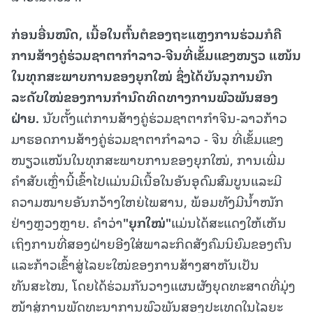
ກ່ອນອື່ນໝົດ
, ເນື້ອໃນຕົ້ນຕໍຂອງຖະແຫຼງການຮ່ວມກໍຄື
ການສ້າງຄູ່ຮ່ວມຊາຕາກຳລາວ-ຈີນທີ່ເຂັ້ມແຂງໜຽວ ແໜ້ນ
ໃນທຸກສະພາບການຂອງຍຸກໃໝ່ ຊຶ່ງໄດ້ບັນລຸການຍົກ
ລະດັບໃໝ່ຂອງການກຳນົດທິດທາງການພົວພັນສອງ
ຝ່າຍ.
ນັບຕັ້ງແຕ່ການສ້າງຄູ່ຮ່ວມຊາຕາກຳຈີນ-ລາວກ້າວ
ມາຮອດການສ້າງຄູ່ຮ່ວມຊາຕາກຳລາວ - ຈີນ ທີ່ເຂັ້ມແຂງ
ໜຽວແໜ້ນໃນທຸກສະພາບການຂອງຍຸກໃໝ່, ການເພີ່ມ
ຄຳສັບເຫຼົ່ານີ້ເຂົ້າໄປແມ່ນມີເນື້ອໃນອັນອຸດົມສົມບູນແລະມີ
ຄວາມໝາຍອັນກວ້າງໃຫຍ່ໄພສານ, ພ້ອມທັງມີນ້ຳໜັກ
ຢ່າງຫຼວງຫຼາຍ. ຄຳວ່າ
"ຍຸກໃໝ່"
ແມ່ນໄດ້ສະແດງໃຫ້ເຫັນ
ເຖິງການທີ່ສອງຝ່າຍອີງໃສ່ພາລະກິດສັງຄົມນິຍົມຂອງຕົນ
ແລະກ້າວເຂົ້າສູ່ໄລຍະໃໝ່ຂອງການສ້າງສາຫັນເປັນ
ທັນສະໄໝ, ໂດຍໄດ້ຮ່ວມກັນວາງແຜນຜັງຍຸດທະສາດທີ່ມຸ່ງ
ໜ້າສູ່ການພັດທະນາການພົວພັນສອງປະເທດໃນໄລຍະ