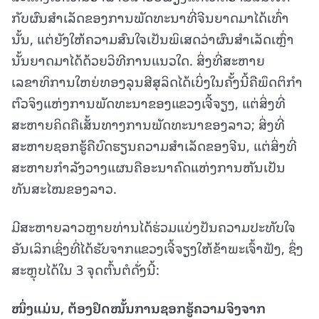
ກັບຜົນສຳເລັດຂອງການພັດທະນາທີ່ຈີນຍາດມາໄດ້ເທົ່າ
ນັ້ນ, ແຕ່ຍັງໃຫ້ຄວາມສົນໃຈເປັນພິເສດວ່າຜົນສຳເລັດເຫຼົ່າ
ນັ້ນຍາດມາໄດ້ດ້ວຍວິທີການແນວໃດ. ສິ່ງທີ່ສະຫາຍ
ເລຂາທິການໃຫຍ່ທອງລຸນສີສຸລິດໄດ້ເບິ່ງໃນຄັ້ງນີ້ຄືພຶດຕິກຳ
ຕົວຈິງແຫ່ງການພັດທະນາຂອງແຂວງເຈີ້ຈຽງ, ແຕ່ສິ່ງທີ່
ສະຫາຍຄິດຄືເສັ້ນທາງການພັດທະນາຂອງລາວ; ສິ່ງທີ່
ສະຫາຍຊອກຮູ້ຄືບົດຮຽນຄວາມສຳເລັດຂອງຈີນ, ແຕ່ສິ່ງທີ່
ສະຫາຍກຳລັງວາງແຜນຄືອະນາຄົດແຫ່ງການຫັນເປັນ
ທັນສະໄໝຂອງລາວ.
ມີສະຫາຍລາວຫຼາຍທ່ານໄດ້ຮ່ວມແບ່ງປັນຄວາມປະທັບໃຈ
ອັນເລິກເຊິ່ງທີ່ໄດ້ຮັບຈາກແຂວງເຈີ້ຈຽງໃຫ້ຂ້າພະເຈົ້າຟັງ, ຊຶ່ງ
ສະຫຼຸບໄດ້ໃນ 3 ຈຸດຕົ້ນຕໍດັ່ງນີ້:
ໜຶ່ງແມ່ນ
, ຕ້ອງຢຶດໝັ້ນການຊອກຮູ້ຄວາມຈິງຈາກ