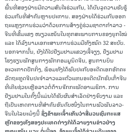
ພື້ນທີ່ສອງຝ່າຍມີຄວາມສົນໃຈຮ່ວມກັນ, ໄດ້ບັນລຸຄວາມຮັບຮູ້
ຮ່ວມກັນທີ່ສຳຄັນຫຼາຍປະການ. ສອງຝ່າຍໄດ້ຮ່ວມກັນອອກ
ຖະແຫຼງການຮ່ວມວ່າດ້ວຍການສ້າງຄູ່ຮ່ວມຊາຕາກຳລາວ -
ຈີນທີ່ເຂັ້ມແຂງ ໜຽວແໜ້ນໃນທຸກສະພາບການຂອງຍຸກໃໝ່
ແລະ ໄດ້ລົງນາມເອກະສານການຮ່ວມມືທັງໝົດ 32 ສະບັບ.
ນອກຈາກນັ້ນ, ຍັງໄດ້ໄປຢ້ຽມຢາມແຂວງເຈີ້ຈຽງ, ຢ້ຽມຢາມ
ໂຮງຮຽນພັກສູນກາງພັກກອມມູນິດຈີນ, ສູນການບິນ
ອະວະກາດປັກກິ່ງ, ພ້ອມທັງໄດ້ພົບປະກັບອະດີດເອກອັກຄະ
ລັດຖະທູດຈີນປະຈຳລາວແລະຕົວແທນອະດີດນັກຮົບເກົ່າຈີນ
ທີ່ເຄີຍຊ່ວຍເຫຼືອລາວຕໍ່ຕ້ານຈັກກະພັດອາເມຣິກາ. ການ
ຢ້ຽມຢາມໃນຄັ້ງນີ້ແມ່ນໄດ້ຮັບຜົນສຳເລັດຢ່າງຈົບງາມ ແລະ
ຖືເປັນເຫດການທີ່ສຳຄັນອັນດັບໜຶ່ງໃນການພົວພັນລາວ-
ຈີນໃນໄລຍະມໍ່ໆນີ້
ຊຶ່ງຂ້າພະເຈົ້າເຫັນວ່າສື່ມວນຊົນກະແສ
ຫຼັກຂອງທັງສອງປະເທດຕ່າງກໍໄດ້ລາຍງານຂ່າວຢ່າງ
ໜາແໜ້ນ ແລະ ຕໍ່ເນື່ອງ
. ຂ້າພະເຈົ້າໄດ້ຮ່ວມເດີນທາງ