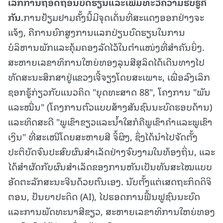
ເລິກການຖອດຖອນບົດຮຽນແລະເພີ່ມທະວີຄວາມຮັບຮູ້ຄື
ກັນ.
ການຢ້ຽມຢາມຄັ້ງນີ້ມີຈຸດເດັ່ນທີ່ສະແດງອອກຢ່າງຈະ
ແຈ້ງ, ຄືການຍົກສູງການແລກປ່ຽນບົດຮຽນໃນການ
ບໍລິຫານພັກແລະຄຸ້ມຄອງລັດໄວ້ໃນຕຳແໜ່ງທີ່ສຳຄັນຍິ່ງ.
ສະຫາຍເລຂາທິການໃຫຍ່ທອງລຸນສີສຸລິດໄດ້ເດີນທາງໄປ
ທັດສະນະສຶກສາຢູ່ແຂວງເຈີ້ຈຽງໂດຍສະເພາະ, ເພື່ອລົງເລິກ
ຊອກຮູ້ກ່ຽວກັບແນວຄິດ "ຍຸດທະສາດ 88", ໂຄງການ "ພັນ
ແລະໝື່ນ" (ໂຄງການຕົວແບບສ້າງສັນຊົນນະບົດຮອບດ້ານ)
ແລະທິດສະດີ "ພູເຂົາຂຽວແລະນ້ຳໃສກໍຄືພູເຂົາຄຳແລະພູເຂົາ
ເງິນ" ທີ່ສະເໜີໂດຍສະຫາຍສີ ຈິ້ຜິງ, ຊຶ່ງໄດ້ນຳໄປຈັດຕັ້ງ
ປະຕິບັດຈົນປະສົບຜົນສຳເລັດຢ່າງຈົບງາມໃນທ້ອງຖິ່ນ, ແລະ
ໄດ້ສຳຜັດກັບຜົນສຳເລັດຂອງການຫັນເປັນທັນສະໄໝແບບ
ອັດຕະລັກສະນະຈີນດ້ວຍຕົນເອງ. ນັບຕັ້ງແຕ່ເສດຖະກິດດິຈິ
ຕອນ, ປັນຍາປະດິດ (AI), ໄປຮອດການຟື້ນຟູຊົນນະບົດ
ແລະການພັດທະນາສີຂຽວ, ສະຫາຍເລຂາທິການໃຫຍ່ທອງ