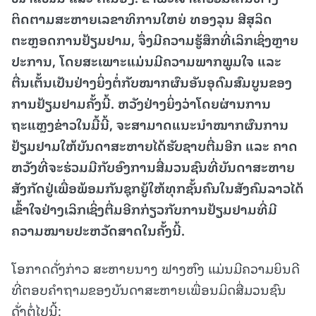
ຕິດຕາມສະຫາຍເລຂາທິການໃຫຍ່ ທອງລຸນ ສີສຸລິດ
ຕະຫຼອດການຢ້ຽມຢາມ, ຈຶ່ງມີຄວາມຮູ້ສຶກທີ່ເລິກເຊິ່ງຫຼາຍ
ປະການ, ໂດຍສະເພາະແມ່ນມີຄວາມພາກພູມໃຈ ແລະ
ຕື່ນເຕັ້ນເປັນຢ່າງຍິ່ງຕໍ່ກັບໝາກຜົນອັນອຸດົມສົມບູນຂອງ
ການຢ້ຽມຢາມຄັ້ງນີ້. ຫວັງຢ່າງຍິ່ງວ່າໂດຍຜ່ານການ
ຖະແຫຼງຂ່າວໃນມື້ນີ້, ຈະສາມາດແນະນຳໝາກຜົນການ
ຢ້ຽມຢາມໃຫ້ບັນດາສະຫາຍໄດ້ຮັບຊາບຕື່ມອີກ ແລະ ຄາດ
ຫວັງທີ່ຈະຮ່ວມມືກັບອົງການສື່ມວນຊົນທີ່ບັນດາສະຫາຍ
ສັງກັດຢູ່ເພື່ອພ້ອມກັນຊຸກຍູ້ໃຫ້ທຸກຊັ້ນຄົນໃນສັງຄົມລາວໄດ້
ເຂົ້າໃຈຢ່າງເລິກເຊິ່ງຕື່ມອີກກ່ຽວກັບການຢ້ຽມຢາມທີ່ມີ
ຄວາມໝາຍປະຫວັດສາດໃນຄັ້ງນີ້.
ໂອກາດດັ່ງກ່າວ ສະຫາຍນາງ ຟາງຫົງ ແມ່ນມີຄວາມຍິນດີ
ທີ່ຕອບຄຳຖາມຂອງບັນດາສະຫາຍເພື່ອນມິດສື່ມວນຊົນ
ດັ່ງຕໍ່ໄປນີ້: