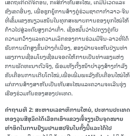
ເສດຖະກິດດິຈິຕອນ, ກະສິກຳທັນສະໄໝ, ເຄມີນິເວດແລະ
ຂົງເຂດອື່ນໆ, ເພື່ອຊຸກຍູ້ການສ້າງຄູ່ຮ່ວມຊາຕາກຳລາວ-ຈີນ
ທີ່ເຂັ້ມແຂງໜຽວແໜ້ນໃນທຸກສະພາບການຂອງຍຸກໃໝ່ໃຫ້
ກ້າວໄປສູ່ລະດັບສູງກວ່າເກົ່າ. ເຊື່ອໝັ້ນວ່າໄປຄຽງຄູ່ກັບ
ຄວາມກວ້າງແລະຄວາມເລິກຂອງການຮ່ວມມືຈີນ-ລາວທີ່ໄດ້
ຮັບການຍົກສູງຂຶ້ນຢ່າງຕໍ່ເນື່ອງ, ສອງຝ່າຍຈະຫັນປ່ຽນທ່າ
ແຮງການເຊື່ອມໂຍງເຊື່ອມຈອດໃຫ້ກາຍເປັນທ່າແຮງແຫ່ງ
ການພັດທະນາຕົວຈິງ, ພ້ອມທັງຕັ້ງໜ້າບຳລຸງສ້າງກຳລັງ
ຂັບເຄື່ອນການເຕີບໂຕໃໝ່,ເພື່ອເພີ່ມພະລັງຂັບເຄື່ອນໃໝ່ໃຫ້
ແກ່ການສ້າງສາຫັນເປັນທັນສະໄໝແລະຄວາມຈະເລີນຮຸ່ງ
ເຮືອງຮ່ວມກັນຂອງສອງປະເທດ.
ຄຳຖາມທີ
2: ສະຫາຍເລຂາທິການໃຫຍ່, ປະທານປະເທດ
ທອງລຸນສີສຸລິດໄດ້ເລືອກເອົາແຂວງເຈີ້ຈຽງເປັນຈຸດໝາຍ
ທຳອິດໃນການຢ້ຽມຢາມສປຈີນໃນຄັ້ງນີ້ແລະໄດ້ໄປ