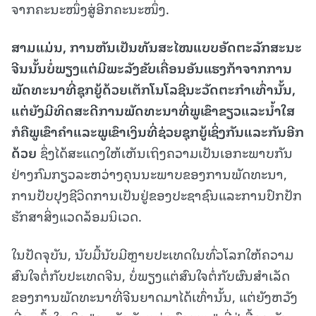
ຈາກຄະນະໜຶ່ງສູ່ອີກຄະນະໜຶ່ງ.
ສາມແມ່ນ
, ການຫັນເປັນທັນສະໄໝແບບອັດຕະລັກສະນະ
ຈີນນັ້ນບໍ່ພຽງແຕ່ມີພະລັງຂັບເຄື່ອນອັນແຮງກ້າຈາກການ
ພັດທະນາທີ່ຊຸກຍູ້ດ້ວຍເຕັກໂນໂລຊີນະວັດຕະກຳເທົ່ານັ້ນ,
ແຕ່ຍັງມີທິດສະດີການພັດທະນາທີ່ພູເຂົາຂຽວແລະນ້ຳໃສ
ກໍຄືພູເຂົາຄຳແລະພູເຂົາເງິນທີ່ຊ່ວຍຊຸກຍູ້ເຊິ່ງກັນແລະກັນອີກ
ດ້ວຍ
ຊຶ່ງໄດ້ສະແດງໃຫ້ເຫັນເຖິງຄວາມເປັນເອກະພາບກັນ
ຢ່າງກົມກຽວລະຫວ່າງຄຸນນະພາບຂອງການພັດທະນາ,
ການປັບປຸງຊີວິດການເປັນຢູ່ຂອງປະຊາຊົນແລະການປົກປັກ
ຮັກສາສິ່ງແວດລ້ອມນິເວດ.
ໃນປັດຈຸບັນ, ນັບມື້ນັບມີຫຼາຍປະເທດໃນທົ່ວໂລກໃຫ້ຄວາມ
ສົນໃຈຕໍ່ກັບປະເທດຈີນ, ບໍ່ພຽງແຕ່ສົນໃຈຕໍ່ກັບຜົນສຳເລັດ
ຂອງການພັດທະນາທີ່ຈີນຍາດມາໄດ້ເທົ່ານັ້ນ, ແຕ່ຍັງຫວັງ