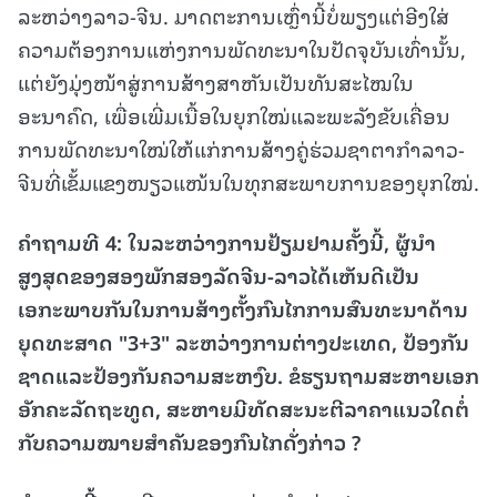
ລະຫວ່າງລາວ-ຈີນ. ມາດຕະການເຫຼົ່ານີ້ບໍ່ພຽງແຕ່ອີງໃສ່
ຄວາມຕ້ອງການແຫ່ງການພັດທະນາໃນປັດຈຸບັນເທົ່ານັ້ນ,
ແຕ່ຍັງມຸ່ງໜ້າສູ່ການສ້າງສາຫັນເປັນທັນສະໄໝໃນ
ອະນາຄົດ, ເພື່ອເພີ່ມເນື້ອໃນຍຸກໃໝ່ແລະພະລັງຂັບເຄື່ອນ
ການພັດທະນາໃໝ່ໃຫ້ແກ່ການສ້າງຄູ່ຮ່ວມຊາຕາກຳລາວ-
ຈີນທີ່ເຂັ້ມແຂງໜຽວແໜ້ນໃນທຸກສະພາບການຂອງຍຸກໃໝ່.
ຄຳຖາມທີ
4: ໃນລະຫວ່າງການຢ້ຽມຢາມຄັ້ງນີ້, ຜູ້ນຳ
ສູງສຸດຂອງສອງພັກສອງລັດຈີນ-ລາວໄດ້ເຫັນດີເປັນ
ເອກະພາບກັນໃນການສ້າງຕັ້ງກົນໄກການສົນທະນາດ້ານ
ຍຸດທະສາດ "3+3" ລະຫວ່າງການຕ່າງປະເທດ, ປ້ອງກັນ
ຊາດແລະປ້ອງກັນຄວາມສະຫງົບ. ຂໍຮຽນຖາມສະຫາຍເອກ
ອັກຄະລັດຖະທູດ, ສະຫາຍມີທັດສະນະຕີລາຄາແນວໃດຕໍ່
ກັບຄວາມໝາຍສຳຄັນຂອງກົນໄກດັ່ງກ່າວ ?