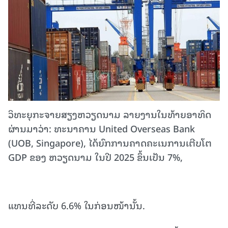
ວິທະຍຸກະຈາຍສຽງຫວຽດນາມ ລາຍງານໃນທ້າຍອາທິດ
ຜ່ານມາວ່າ: ທະນາຄານ United Overseas Bank
(UOB, Singapore), ໄດ້ຍົກການຄາດຄະເນການເຕີບໂຕ
GDP ຂອງ ຫວຽດນາມ ໃນປີ 2025 ຂຶ້ນເປັນ 7%,
ແທນທີ່ລະດັບ 6.6% ໃນກ່ອນໜ້ານັ້ນ.