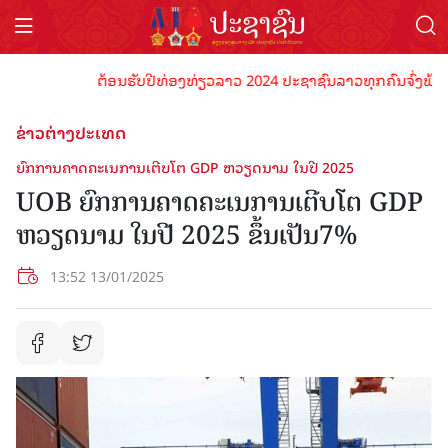
ຕ້ອນຮັບປີທ່ອງທ່ຽວລາວ 2024 ປະຊາຊົນລາວທຸກຄົນຈົ່ງພ້ອມເປັນ
ຂ່າວຕ່າງປະເທດ
ຍົກການຄາດຄະເນການເຕີບໂຕ GDP ຫວຽດນາມ ໃນປີ 2025
UOB ຍົກການຄາດຄະເນການເຕີບໂຕ GDP
ຫວຽດນາມ ໃນປີ 2025 ຂຶ້ນເປັນ7%
13:52 13/01/2025