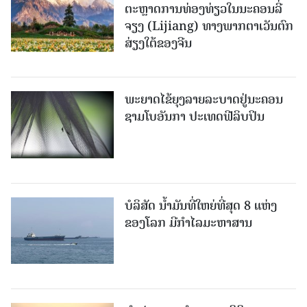
ຕະຫຼາດການທ່ອງທ່ຽວໃນນະຄອນລີ່
ຈຽງ (Lijiang) ທາງພາກຕາເວັນຕົກ
ສ່ຽງໃຕ້ຂອງຈີນ
ພະຍາດໄຂ້ຍຸງລາຍລະບາດຢູ່ນະຄອນ
ຊາມໂບ​ອັນກາ ປະເທດຟີລິບປິນ
ບໍລິສັດ ນ້ຳມັນທີ່ໃຫຍ່ທີ່ສຸດ 8 ແຫ່ງ
ຂອງໂລກ ມີກຳໄລມະຫາສານ