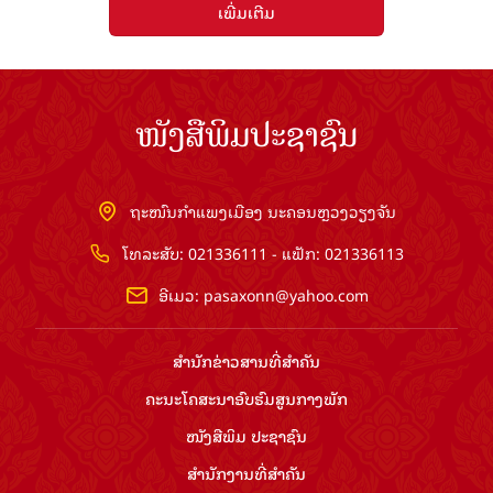
ເພີ່ມເຕີມ
ໜັງສືພິມປະຊາຊົນ
ຖະໜົນກຳແພງເມືອງ ນະຄອນຫຼວງວຽງຈັນ
ໂທລະສັບ: 021336111 - ແຟັກ: 021336113
ອີເມວ:
pasaxonn@yahoo.com
ສຳ​ນັກ​ຂ່າວ​ສານ​ທີ່​ສຳ​ຄັນ​
ຄະນະໂຄສະນາອົບຮົມ​ສູນ​ກາງ​ພັກ
ໜັງສືພິມ ປະ​ຊາ​ຊົນ
ສຳ​ນັກ​ງານ​ທີ່​ສຳ​ຄັນ