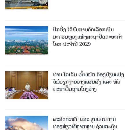
ປັກກິ່ງ ໄດ້ຮັບການຄັດເລືອກເປັນ
ນະຄອນຫຼວງແຫ່ງສະຖາປັດຕະຍະກຳ
ໂລກ ປະຈຳປີ 2029
ທ່ານ ໂຕ​ເລິມ ເນັ້ນໜັກ ຕ້ອງ​ປ່ຽນ​ແປງ​
ໃໝ່​ວຽກ​ງານ​ວາງ​ແຜນ​ຜັງ ແລະ ​ພັດ​
ທະ​ນາ​ພື້ນ​ຖານ​ໂຄງ​ລ່າງ
ຜະລິດຕະພັນ ແລະ ຮູບແບບການ
ທ່ອງທ່ຽວທີ່ຫຼາກຫຼາຍ ຊ່ວຍກະຕຸ້ນ