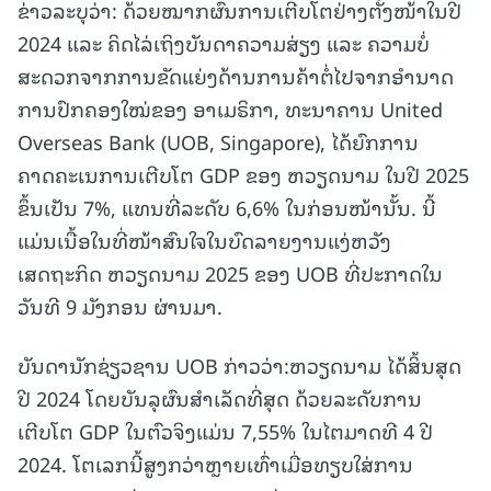
ຂ່າວລະບຸວ່າ: ດ້ວຍໝາກຜົນການເຕີບໂຕຢ່າງຕັ້ງໜ້າໃນປີ
2024 ແລະ ຄິດໄລ່ເຖິງບັນດາຄວາມສ່ຽງ ແລະ ຄວາມບໍ່
ສະດວກຈາກການຂັດແຍ່ງດ້ານການຄ້າຕໍ່ໄປຈາກອຳນາດ
ການປົກຄອງໃໝ່ຂອງ ອາເມຣິກາ, ທະນາຄານ United
Overseas Bank (UOB, Singapore), ໄດ້ຍົກການ
ຄາດຄະເນການເຕີບໂຕ GDP ຂອງ ຫວຽດນາມ ໃນປີ 2025
ຂຶ້ນເປັນ 7%, ແທນທີ່ລະດັບ 6,6% ໃນກ່ອນໜ້ານັ້ນ. ນີ້
ແມ່ນເນື້ອໃນທີ່ໜ້າສົນໃຈໃນບົດລາຍງານແງ່ຫວັງ
ເສດຖະກິດ ຫວຽດນາມ 2025 ຂອງ UOB ທີ່ປະກາດໃນ
ວັນທີ 9 ມັງກອນ ຜ່ານມາ.
ບັນດານັກຊ່ຽວຊານ UOB ກ່າວວ່າ:ຫວຽດນາມ ໄດ້ສິ້ນສຸດ
ປີ 2024 ໂດຍບັນລຸຜົນສຳເລັດທີ່ສຸດ ດ້ວຍລະດັບການ
ເຕີບໂຕ GDP ໃນຕົວຈິງແມ່ນ 7,55% ໃນໄຕມາດທີ 4 ປີ
2024. ໂຕເລກນີ້ສູງກວ່າຫຼາຍເທົ່າເມື່ອທຽບໃສ່ການ