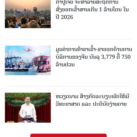
ກຳປູເຈຍ ຈະທຳລາຍສະຖິຕິການ
ສົ່ງອອກເຂົ້າສານເກີນ 1 ລ້ານໂຕນ ໃນ
ປີ 2026
ມູນຄ່າການຄ້າຂາເຂົ້າ-ຂາອອກດ້ານການ
ບໍລິການຂອງຈີນ ບັນລຸ 3,779 ຕື້ 750
ລ້ານຢວນ
ຫວຽດນາມ ສ້າງກົດລະບຽບພັກໃຫ້ມີ
ວິທະຍາສາດ ແລະ ປະຕິບັດງ່າຍດາຍ