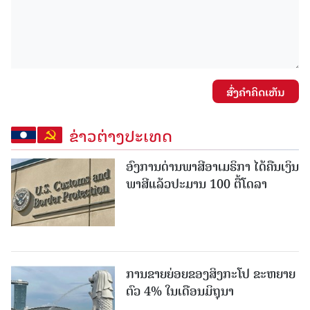
ສົ່ງຄໍາຄິດເຫັນ
ຂ່າວຕ່າງປະເທດ
ອົງການດ່ານພາສີອາເມຣິກາ ໄດ້ຄືນເງິນ
ພາສີແລ້ວປະມານ 100 ຕື້ໂດລາ
ການຂາຍຍ່ອຍຂອງສິງກະໂປ ຂະຫຍາຍ
ຕົວ 4% ໃນເດືອນມິຖຸນາ