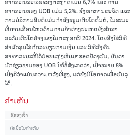
ຄາດຄະເນສະເລ່ຍຂອງຕະຫຼາດແມ່ນ 6,7% ແລະ ການ
ຄາດຄະເນຂອງ UOB ແມ່ນ 5,2%. ຂົງເຂດການຜະລິດ ແລະ
ການບໍລິການສືບຕໍ່ແມ່ນກຳລັງໜູນເຕີບໂຕຕົ້ນຕໍ, ໃນຂະນະ
ທີ່ການເຄື່ອນໄຫວດ້ານການຄ້າຕ່າງປະເທດຍັງຮັກສາ
ລະດັບເຕີບໂຕຢ່າງແຮງໃນຕະຫຼອດປີ 2024. ໂດຍອີງໃສ່ວິທີ
ສຳຜັດສຸມໃສ່ກົດລະບຽບການເງິນ ແລະ ວິທີລົງທຶນ
ສາທາລະນະທີ່ໄດ້ປ່ອຍແຫຼ່ງທຶນມາຮອດປັດຈຸບັນ, ບັນດາ
ນັກຊ່ຽວຊານຂອງ UOB ໃຫ້ຂໍ້ສັງເກດວ່າ, ເປົ້າໝາຍ 8%
ເບິ່ງຄືວ່າແມ່ນຄວາມຫວັງທີ່ສູງ, ແຕ່ຍັງມີໂອກາດເພື່ອບັນລຸ
ໄດ້.
ຄໍາເຫັນ