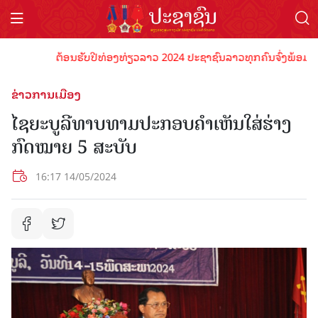
ຕ້ອນຮັບປີທ່ອງທ່ຽວລາວ 2024 ປະຊາຊົນລາວທຸກຄົນຈົ່ງພ້ອມເປັນເຈົ
ຂ່າວການເມືອງ
ໄຊຍະບູລີທາບທາມປະກອບຄໍາເຫັນໃສ່ຮ່າງ
ກົດໝາຍ 5 ສະບັບ
16:17 14/05/2024