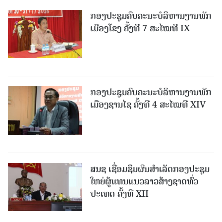
ກອງປະຊຸມຄົບຄະນະບໍລິຫານງານພັກ
ເມືອງໂຂງ ຄັ້ງທີ 7 ສະໄໝທີ IX
ກອງປະຊຸມຄົບຄະນະບໍລິຫານງານພັກ
ເມືອງຊານ​ໄຊ ຄັ້ງທີ 4 ສະໄໝທີ XIV
ສນຊ ເຊື່ອມຊຶມຜົນສໍາເລັດກອງປະຊຸມ
ໃຫຍ່ຜູ້ແທນແນວລາວສ້າງຊາດທົ່ວ
ປະເທດ ຄັ້ງທີ XII