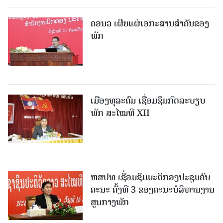
ຄອນວ ເຜີຍແຜ່ເອກະສານສໍາຄັນຂອງ
ພັກ
ເມືອງທຸລະຄົມ ເຊື່ອມຊຶມກົດລະບຽບ
ພັກ ສະໄໝທີ XII
ຫສປທ ເຊື່ອມຊຶມມະຕິກອງປະຊຸມຄົບ
ຄະນະ ຄັ້ງທີ 3 ຂອງຄະນະບໍລິຫານງານ
ສູນກາງພັກ