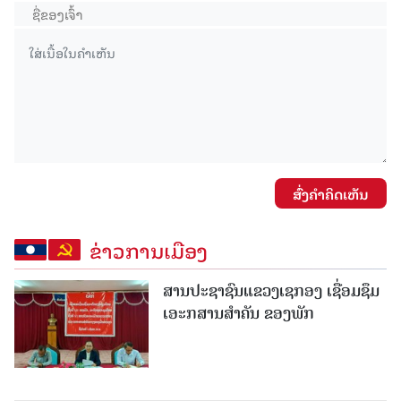
ສົ່ງຄໍາຄິດເຫັນ
ຂ່າວການເມືອງ
ສານປະຊາຊົນແຂວງເຊກອງ ເຊື່ອມຊຶມ
ເອະກສານສໍາຄັນ ຂອງພັກ