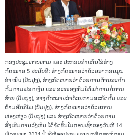
ກອງປະຊຸມທາບທາມ ແລະ ປະກອບຄໍາເຫັນໃສ່ຮ່າງ
ກົດໝາຍ 5 ສະບັບຄື: ຮ່າງກົດໝາຍວ່າດ້ວຍອາກອນມູນ
ຄ່າເພິ່ມ (ປັບປຸງ), ຮ່າງກົດໝາຍວ່າດ້ວຍການຕ້ານສະກັດ
ກັ້ນການຟອກເງິນ ແລະ ສະໜອງທຶນໃຫ້ແກ່ການກໍ່ການ
ຮ້າຍ (ປັບປຸງ), ຮ່າງກົດໝາຍວ່າດ້ວຍການສະກັດກັ້ນ ແລະ
ຕ້ານອັກຄີໄພ (ປັບປຸງ), ຮ່າງກົດໝາຍວ່າດ້ວຍການ
ທ່ອງທ່ຽວ (ປັບປຸງ) ແລະ ຮ່າງກົດໝາຍວ່າດ້ວຍການ
ສົ່ງເສີມການລົງທຶນ ໄດ້ຈັດຂຶ້ນໃນຕອນເຊົ້າຂອງວັນທີ 14
ພຶດສະພາ 2024 ນີ້ ທີ່ຫ້ອງປະຊຸມພະແນກສຶກສາທິການ