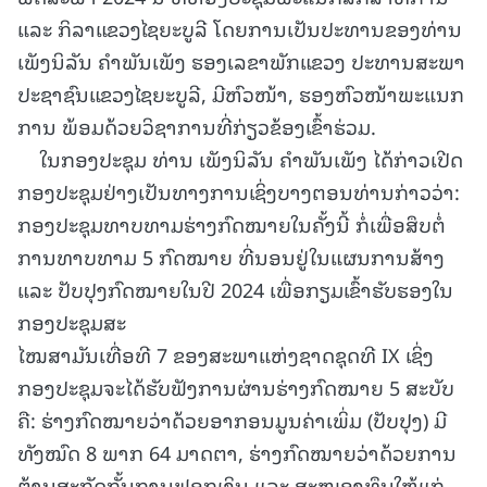
ແລະ ກິລາແຂວງໄຊຍະບູລີ ໂດຍການເປັນປະທານຂອງທ່ານ
ເພັງນິລັນ ຄໍາພັນເພັງ ຮອງເລຂາພັກແຂວງ ປະທານສະພາ
ປະຊາຊົນແຂວງໄຊຍະບູລີ, ມີຫົວໜ້າ, ຮອງຫົວໜ້າພະແນກ
ການ ພ້ອມດ້ວຍວິຊາການທີ່ກ່ຽວຂ້ອງເຂົ້າຮ່ວມ.
ໃນກອງປະຊຸມ ທ່ານ ເພັງນິລັນ ຄໍາພັນເພັງ ໄດ້ກ່າວເປີດ
ກອງປະຊຸມຢ່າງເປັນທາງການເຊິ່ງບາງຕອນທ່ານກ່າວວ່າ:
ກອງປະຊຸມທາບທາມຮ່າງກົດໝາຍໃນຄັ້ງນີ້ ກໍ່ເພື່ອສຶບຕໍ່
ການທາບທາມ 5 ກົດໝາຍ ທີ່ນອນຢູ່ໃນແຜນການສ້າງ
ແລະ ປັບປຸງກົດໝາຍໃນປີ 2024 ເພື່ອກຽມເຂົ້າຮັບຮອງໃນ
ກອງປະຊຸມສະ
ໄໝສາມັນເທື່ອທີ 7 ຂອງສະພາແຫ່ງຊາດຊຸດທີ IX ເຊິ່ງ
ກອງປະຊຸມຈະໄດ້ຮັບຟັງການຜ່ານຮ່າງກົດໝາຍ 5 ສະບັບ
ຄື: ຮ່າງກົດໝາຍວ່າດ້ວຍອາກອນມູນຄ່າເພິ່ມ (ປັບປຸງ) ມີ
ທັງໝົດ 8 ພາກ 64 ມາດຕາ, ຮ່າງກົດໝາຍວ່າດ້ວຍການ
ຕ້ານສະກັດກັ້ນການຟອກເງິນ ແລະ ສະໜອງທຶນໃຫ້ແກ່