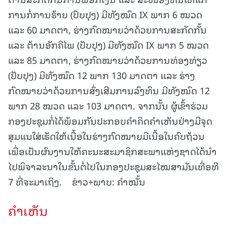
ການກໍ່ການຮ້າຍ (ປົບປຸງ) ມີທັງໝົດ IX ພາກ 6 ໝວດ
ແລະ 60 ມາດຕາ, ຮ່າງກົດໝາຍວ່າດ້ວຍການສະກັດກັ້ນ
ແລະ ຕ້ານອັກຄີໄພ (ປັບປຸງ) ມີທັງໝົດ IX ພາກ 5 ໝວດ
ແລະ 85 ມາດຕາ, ຮ່າງກົດໝາຍວ່າດ້ວຍການທ່ອງທ່ຽວ
(ປັບປຸງ) ມີທັງໝົດ 12 ພາກ 130 ມາດຕາ ແລະ ຮ່າງ
ກົດໝາຍວ່າດ້ວຍການສົ່ງເສີມການລົງທຶນ ມີທັງໝົດ 12
ພາກ 28 ໝວດ ແລະ 103 ມາດຕາ. ຈາກນັ້ນ ຜູ້ເຂົ້າຮ່ວມ
ກອງປະຊຸມກໍ່ໄດ້ພ້ອມກັນປະກອບຄໍາຄິດຄໍາເຫັນຢ່າງມີຈຸດ
ສຸມແນໃສ່ເຮັດໃຫ້ເນື້ອໃນຮ່າງກົດໝາຍມີເນື້ອໃນຄົບຖ້ວນ
ເພື່ອເປັນຜົນງານໃຫ້ຄະນະສະມາຊິກສະພາແຫ່ງຊາດໄດ້ນໍາ
ໄປພິຈາລະນາໃນຂັ້ນຕໍ່ໄປໃນກອງປະຊຸມສະໄໝສາມັນເທື່ອທີ
7 ທີ່ຈະມາເຖິງ. ຂ່າວ+ພາບ: ຄໍາໝັ້ນ
ຄໍາເຫັນ