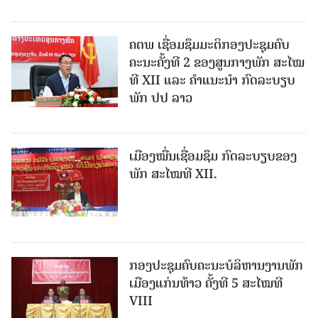
ຄຕພ ເຊື່ອມຊຶມມະຕິກອງປະຊຸມຄົບ
ຄະນະຄັ້ງທີ 2 ຂອງສູນກາງພັກ ສະໄໝ
ທີ XII ແລະ ຄໍາແນະນໍາ ກົດລະບຽບ
ພັກ ປປ ລາວ
ເມືອງ​ໝື່ນເຊື່ອມຊຶມ ກົດລະບຽບຂອງ
ພັກ ສະໄໝທີ XII.
ກອງປະຊຸມຄົບຄະນະບໍລິຫານງານພັກ
ເມືອງແກ່ນ​ທ້າວ ຄັ້ງທີ 5 ສະໄໝທີ
VIII