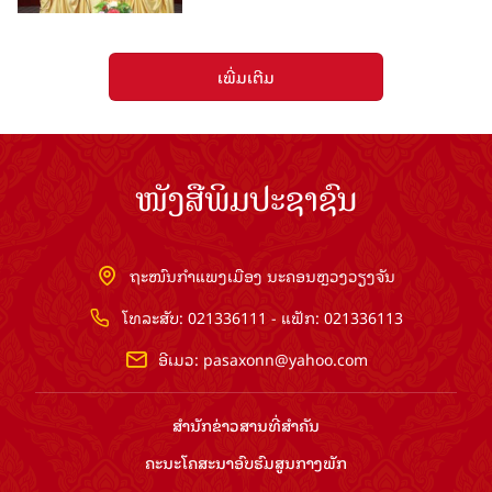
ເພີ່ມເຕີມ
ໜັງສືພິມປະຊາຊົນ
ຖະໜົນກຳແພງເມືອງ ນະຄອນຫຼວງວຽງຈັນ
ໂທລະສັບ: 021336111 - ແຟັກ: 021336113
ອີເມວ:
pasaxonn@yahoo.com
ສຳ​ນັກ​ຂ່າວ​ສານ​ທີ່​ສຳ​ຄັນ​
ຄະນະໂຄສະນາອົບຮົມ​ສູນ​ກາງ​ພັກ