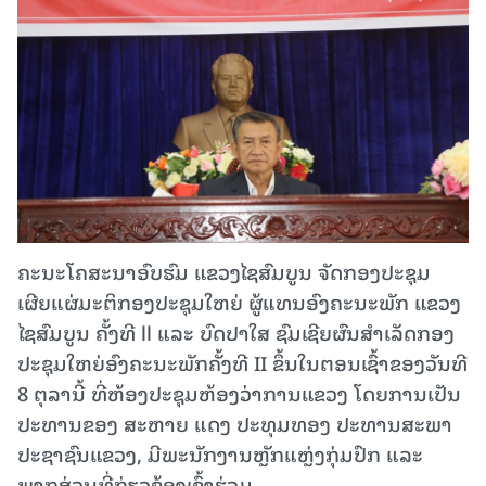
ຄະນະໂຄສະນາອົບຮົມ ແຂວງໄຊສົມບູນ ຈັດກອງປະຊຸມ
ເຜີຍແຜ່ມະຕິກອງປະຊຸມໃຫຍ່ ຜູ້ແທນອົງຄະນະພັກ ແຂວງ
ໄຊສົມບູນ ຄັ້ງທີ ll ແລະ ບົດປາໃສ ຊົມເຊີຍຜົນສຳເລັດກອງ
ປະຊຸມໃຫຍ່ອົງຄະນະພັກຄັ້ງທີ II ຂຶ້ນໃນຕອນເຊົ້າຂອງວັນທີ
8 ຕຸລານີ້ ທີ່ຫ້ອງປະຊຸມຫ້ອງວ່າການແຂວງ ໂດຍການເປັນ
ປະທານຂອງ ສະຫາຍ ແດງ ປະທຸມທອງ ປະທານສະພາ
ປະຊາຊົນແຂວງ, ມີພະນັກງານຫຼັກແຫຼ່ງກຸ່ມປົກ ແລະ
ພາກສ່ວນທີ່ກ່ຽວຂ້ອງເຂົ້າຮ່ວມ.