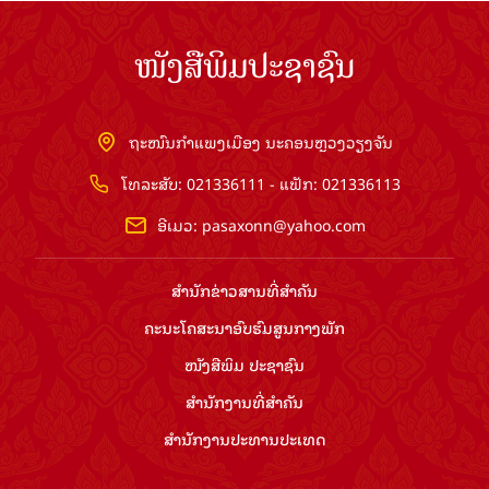
ໜັງສືພິມປະຊາຊົນ
ຖະໜົນກຳແພງເມືອງ ນະຄອນຫຼວງວຽງຈັນ
ໂທລະສັບ: 021336111 - ແຟັກ: 021336113
ອີເມວ:
pasaxonn@yahoo.com
ສຳ​ນັກ​ຂ່າວ​ສານ​ທີ່​ສຳ​ຄັນ​
ຄະນະໂຄສະນາອົບຮົມ​ສູນ​ກາງ​ພັກ
ໜັງສືພິມ ປະ​ຊາ​ຊົນ
ສຳ​ນັກ​ງານ​ທີ່​ສຳ​ຄັນ
ສຳ​ນັກ​ງານ​ປະ​ທານ​ປະ​ເທດ