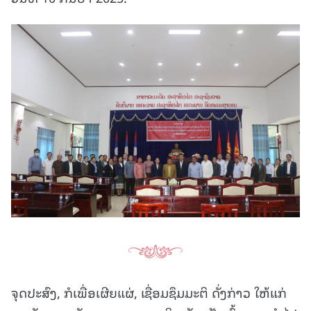
ຈຸດປະສົງ, ກໍເພື່ອເຜີຍແຜ່, ເຊື່ອມຊຶມມະຕິ ດັ່ງກ່າວ ໃຫ້ແກ່