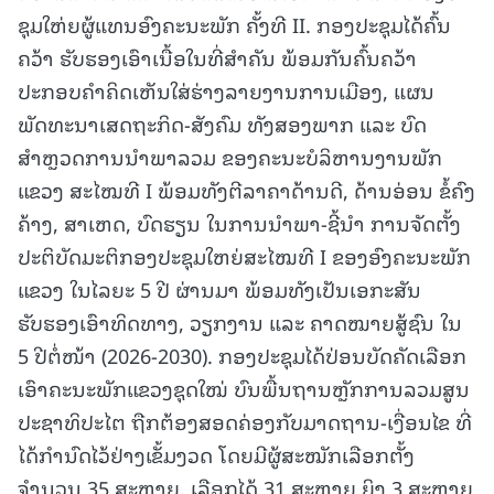
ຊຸມໃຫ່ຍຜູ້ແທນອົງຄະນະພັກ ຄັ້ງທີ II. ກອງປະຊຸມໄດ້ຄົ້ນ
ຄວ້າ ຮັບຮອງເອົາເນື້ອໃນທີ່ສຳຄັນ ພ້ອມກັນຄົ້ນຄວ້າ
ປະກອບຄຳຄິດເຫັນໃສ່ຮ່າງລາຍງານການເມືອງ, ແຜນ
ພັດທະນາເສດຖະກິດ-ສັງຄົມ ທັງສອງພາກ ແລະ ບົດ
ສຳຫຼວດການນຳພາລວມ ຂອງຄະນະບໍລິຫານງານພັກ
ແຂວງ ສະໄໝທີ I ພ້ອມທັງຕີລາຄາດ້ານດີ, ດ້ານອ່ອນ ຂໍ້ຄົງ
ຄ້າງ, ສາເຫດ, ບົດຮຽນ ໃນການນຳພາ-ຊີ້ນຳ ການຈັດຕັ້ງ
ປະຕິບັດມະຕິກອງປະຊຸມໃຫຍ່ສະໄໝທີ I ຂອງອົງຄະນະພັກ
ແຂວງ ໃນໄລຍະ 5 ປີ ຜ່ານມາ ພ້ອມທັງເປັນເອກະສັນ
ຮັບຮອງເອົາທິດທາງ, ວຽກງານ ແລະ ຄາດໝາຍສູ້ຊົນ ໃນ
5 ປີຕໍ່ໜ້າ (2026-2030). ກອງປະຊຸມໄດ້ປ່ອນບັດຄັດເລືອກ
ເອົາຄະນະພັກແຂວງຊຸດໃໝ່ ບົນພື້ນຖານຫຼັກການລວມສູນ
ປະຊາທິປະໄຕ ຖືກຕ້ອງສອດຄ່ອງກັບມາດຖານ-ເງື່ອນໄຂ ທີ່
ໄດ້ກຳນົດໄວ້ຢ່າງເຂັ້ມງວດ ໂດຍມີຜູ້ສະໝັກເລືອກຕັ້ງ
ຈຳນວນ 35 ສະຫາຍ, ເລືອກໄດ້ 31 ສະຫາຍ ຍິງ 3 ສະຫາຍ