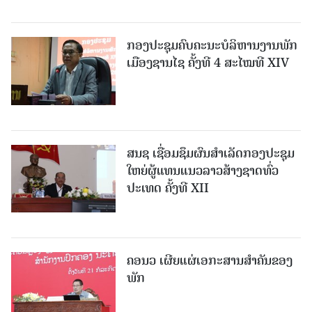
ກອງປະຊຸມຄົບຄະນະບໍລິຫານງານພັກ
ເມືອງຊານ​ໄຊ ຄັ້ງທີ 4 ສະໄໝທີ XIV
ສນຊ ເຊື່ອມຊຶມຜົນສໍາເລັດກອງປະຊຸມ
ໃຫຍ່ຜູ້ແທນແນວລາວສ້າງຊາດທົ່ວ
ປະເທດ ຄັ້ງທີ XII
ຄອນວ ເຜີຍແຜ່ເອກະສານສໍາຄັນຂອງ
ພັກ