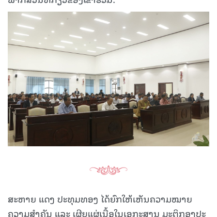
ສະຫາຍ ແດງ ປະທຸມທອງ ໄດ້ຍົກໃຫ້ເຫັນຄວາມໝາຍ
ຄວາມສໍາຄັນ ແລະ ເຜີຍແຜ່ເນື້ອໃນເອກະສານ ມະຕິກອງປະ