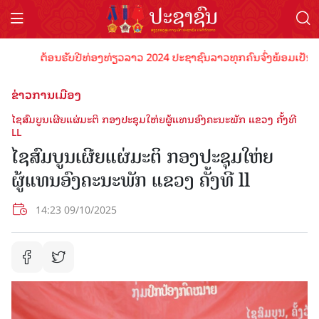
ຕ້ອນຮັບປີທ່ອງທ່ຽວລາວ 2024 ປະຊາຊົນລາວທຸກຄົນຈົ່ງພ້ອມເປັນເຈົ້າພາບ
ຂ່າວການເມືອງ
ໄຊສົມບູນເຜີຍແຜ່ມະຕິ ກອງປະຊຸມໃຫ່ຍຜູ້ແທນອົງຄະນະພັກ ແຂວງ ຄັ້ງທີ
LL
ໄຊສົມບູນເຜີຍແຜ່ມະຕິ ກອງປະຊຸມໃຫ່ຍ
ຜູ້ແທນອົງຄະນະພັກ ແຂວງ ຄັ້ງທີ ll
14:23 09/10/2025