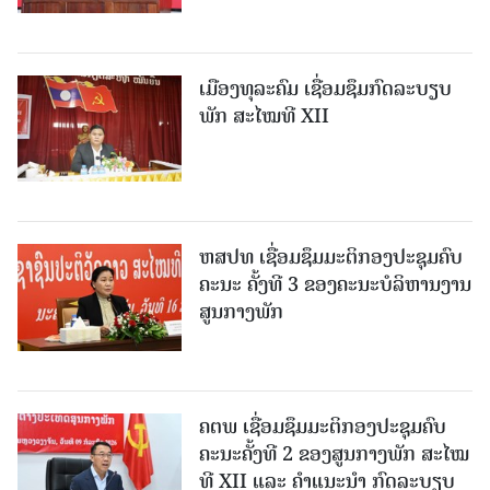
ເມືອງທຸລະຄົມ ເຊື່ອມຊຶມກົດລະບຽບ
ພັກ ສະໄໝທີ XII
ຫສປທ ເຊື່ອມຊຶມມະຕິກອງປະຊຸມຄົບ
ຄະນະ ຄັ້ງທີ 3 ຂອງຄະນະບໍລິຫານງານ
ສູນກາງພັກ
ຄຕພ ເຊື່ອມຊຶມມະຕິກອງປະຊຸມຄົບ
ຄະນະຄັ້ງທີ 2 ຂອງສູນກາງພັກ ສະໄໝ
ທີ XII ແລະ ຄໍາແນະນໍາ ກົດລະບຽບ