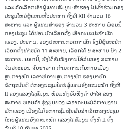
ແລະ ຄັດເລືອກເອົາຜູ້ແທນສົມບູນ-ສໍາຮອງ ໄປເຂົ້າຮ່ວມກອງ
ປະຊຸມໃຫຍ່ຜູ້ແທນທົ່ວປະເທດ ຄັ້ງທີ XII ຈຳນວນ 16
ສະຫາຍ ແລະ ຜູ້ແທນສຳຮອງ ຈຳນວນ 3 ສະຫາຍ ພ້ອມນີ້
ກອງປະຊຸມ ໄດ້ປ່ອນບັດເລືອກຕັ້ງ ເອົາຄະນະປະຈໍາພັກ
ແຂວງ, ປະທານ, ຮອງປະທານກວດກາພັກ ຊຶ່ງມີຜູ້ສະໝັກ
ເລືອກຕັ້ງທັງໝົດ 11 ສະຫາຍ, ເລືອກໄດ້ 9 ສະຫາຍ ຍິງ 2
ສະຫາຍ. ນອກນີ້, ຍັງໄດ້ຮັບຟັງການໂອ້ລົມຂອງ ສະຫາຍ
ຈັນສະໝອນ ຈັນຍາລາດ ກຳມະການກົມການເມືອງ
ສູນກາງພັກ ເລຂາທິການສູນກາງພັກ ຮອງນາຍົກ
ລັດຖະມົນຕີ ຕໍ່ກອງປະຊຸມໃຫຍ່ຜູ້ແທນອົງຄະນະພັກ ຄັ້ງທີ
II ຂອງແຂວງໄຊສົມບູນ ພ້ອມທັງຮັບຟັງຄຳປາໄສ ຂອງ
ສະຫາຍ ພອຍຄຳ ຮຸ່ງບຸນຍວງ ເລຂາຄະນະບໍລິຫານງານ
ພັກແຂວງ ເນື່ອງໃນໂອກາດຊົມເຊີຍຜົນສຳເລັດກອງປະຊຸມ
ໃຫຍ່ຜູ້ແທນອົງຄະນະພັກ ແຂວງໄຊສົມບູນ ຄັ້ງທີ II ຄັ້ງ
ວັນທີ 10 ກັນຍາ 2025.