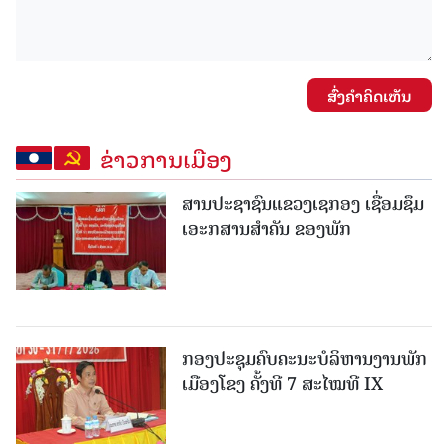
ສົ່ງຄໍາຄິດເຫັນ
ຂ່າວການເມືອງ
ສານປະຊາຊົນແຂວງເຊກອງ ເຊື່ອມຊຶມ
ເອະກສານສໍາຄັນ ຂອງພັກ
ກອງປະຊຸມຄົບຄະນະບໍລິຫານງານພັກ
ເມືອງໂຂງ ຄັ້ງທີ 7 ສະໄໝທີ IX