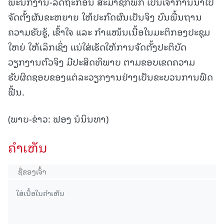
ພະນັກງານ-ລັດຖະກອນ ສະມາຊິກພັກ ເປັນເຈົ້າການນໍາໄປ
ຈັດຕັ້ງຜັນຂະຫຍາຍ ໃຫ້ປະກົດຜົນເປັນຈິງ ບົນພື້ນຖານ
ຄວາມຮັບຮູ້, ເຂົ້າໃຈ ແລະ ກຳແໜ້ນເນື້ອໃນມະຕິກອງປະຊຸມ
ໃຫຍ່ ໃຫ້ເລິກເຊິ່ງ ແນ່ໃສ່ເຮັດໃຫ້ການຈັດຕັ້ງປະຕິບັດ
ວຽກງານຕົວຈິງ ມີປະສິດທິພາບ ຕາມຂອບເຂດຄວາມ
ຮັບຜິດຊອບຂອງແຕ່ລະວຽກງານຢ່າງເປັນຂະບວນການຟົດ
ຟື້ນ.
(ພາບ-ຂ່າວ: ຟອງ ນໍນິນທາ)
ຄໍາເຫັນ