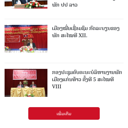
ພັກ ປປ ລາວ
ເມືອງ​ໝື່ນເຊື່ອມຊຶມ ກົດລະບຽບຂອງ
ພັກ ສະໄໝທີ XII.
ກອງປະຊຸມຄົບຄະນະບໍລິຫານງານພັກ
ເມືອງແກ່ນ​ທ້າວ ຄັ້ງທີ 5 ສະໄໝທີ
VIII
ເພີ່ມເຕີມ