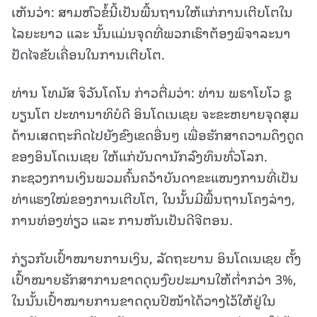
ເຫັນວ່າ: ສາມຫົວຂໍ້ນີ້ເປັນພື້ນຖານໃຫ້ແກ່ການເຕີບໂຕໃນ
ໄລຍະຍາວ ແລະ ນັ້ນແມ່ນຈຸດທີ່ພວກເຮົາຕ້ອງພິຈາລະນາ
ປັດໄຈຂັບເຄື່ອນໃນການເຕີບໂຕ.
ທ່ານ ໂທມັສ ຈິວັນໂດໂນ ກ່າວຕື່ມວ່າ: ທ່ານ ພຣາໂບໂວ ຊູ
ບຽນໂຕ ປະທານາທິບໍດີ ອິນໂດເນເຊຍ ຈະຂະຫຍາຍຈຸດສຸມ
ດ້ານເສດຖະກິດໄປຍັງຂົງເຂດອື່ນໆ ເພື່ອຮັກສາຄວາມດຶງດູດ
ຂອງອິນໂດເນເຊຍ ໃຫ້ແກ່ບັນດານັກລົງທຶນທົ່ວໂລກ.
ກະຊວງການເງິນພວມຄົ້ນຄວ້າບັນດາຂະແໜງການທີ່ເປັນ
ທ່າແຮງໃໝ່ຂອງການເຕີບໂຕ, ໃນນັ້ນມີພື້ນຖານໂຄງລ່າງ,
ການທ່ອງທ່ຽວ ແລະ ການຫັນເປັນດີຈີຕອນ.
ກ່ຽວກັບເປົ້າໝາຍການເງິນ, ລັດຖະບານ ອິນໂດເນເຊຍ ຕັ້ງ
ເປົ້າໝາຍຮັກສາການຂາດດຸນງົບປະມານໃຫ້ຕ່ຳກວ່າ 3%,
ໃນນັ້ນເປົ້າໝາຍການຂາດດຸນປີໜ້າໄດ້ວາງໄວ້ໃຫ້ຢູ່ໃນ