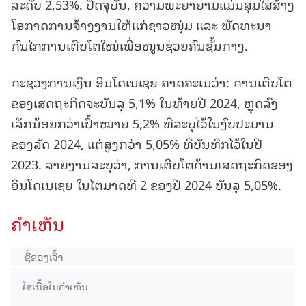
ລະດັບ 2,53%. ປັດຈຸບັນ, ຄວາມພະຍາຍາມແມ່ນສຸມໃສ່ສ້າງ
ໂອກາດການຈ້າງງານໃຫ້ແກ່ຊາວໜຸ່ມ ແລະ ພັດທະນາ
ກົນໄກການເຕີບໂຕໃໝ່ເພື່ອໜູນຊ່ວຍຄົນຊັ້ນກາງ.
ກະຊວງການເງິນ ອິນໂດເນເຊຍ ຄາດຄະເນວ່າ: ການເຕີບໂຕ
ຂອງເສດຖະກິດຈະບັນລຸ 5,1% ໃນທ້າຍປີ 2024, ຫຼຸດລົງ
ເລັກນ້ອຍກວ່າເປົ້າໝາຍ 5,2% ທີ່ລະບຸໄວ້ໃນງົບປະມານ
ຂອງລັດ 2024, ແຕ່ສູງກວ່າ 5,05% ທີ່ບັນທຶກໄວ້ໃນປີ
2023. ລາຍງານລະບຸວ່າ, ການເຕີບໂຕດ້ານເສດຖະກິດຂອງ
ອິນໂດເນເຊຍ ໃນໄຕມາດທີ 2 ຂອງປີ 2024 ບັນລຸ 5,05%.
ຄໍາເຫັນ