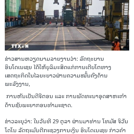
ຂ່າວສານຫວຽດນາມລາຍງານວ່າ: ລັດຖະບານ
ອິນໂດເນເຊຍ ໄດ້ໃຫ້ບຸລິມະສິດແກ່ການເຕີບໂຕທາງ
ເສດຖະກິດໃນໄລຍະຍາວຜ່ານຄວາມໝັ້ນຄົງດ້ານ
ພະລັງງານ,
ການຫັນເປັນດີຈີຕອນ ແລະ ການພັດທະນາອຸດສາຫະກຳ
ດ້ານຊັບພະຍາກອນທຳມະຊາດ.
ຂ່າວລະບຸວ່າ: ໃນວັນທີ 29 ຕຸລາ ຜ່ານມາທ່ານ ໂທມັສ ຈິວັນ
ໂດໂນ ລັດຖະມົນຕີກະຊວງການເງິນ ອິນໂດເນເຊຍ ກ່າວຄຳ