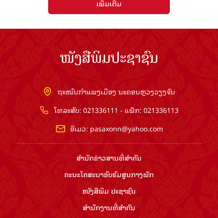
ເພີ່ມເຕີມ
ໜັງສືພິມປະຊາຊົນ
ຖະໜົນກຳແພງເມືອງ ນະຄອນຫຼວງວຽງຈັນ
ໂທລະສັບ: 021336111 - ແຟັກ: 021336113
ອີເມວ:
pasaxonn@yahoo.com
ສຳ​ນັກ​ຂ່າວ​ສານ​ທີ່​ສຳ​ຄັນ​
ຄະນະໂຄສະນາອົບຮົມ​ສູນ​ກາງ​ພັກ
ໜັງສືພິມ ປະ​ຊາ​ຊົນ
ສຳ​ນັກ​ງານ​ທີ່​ສຳ​ຄັນ