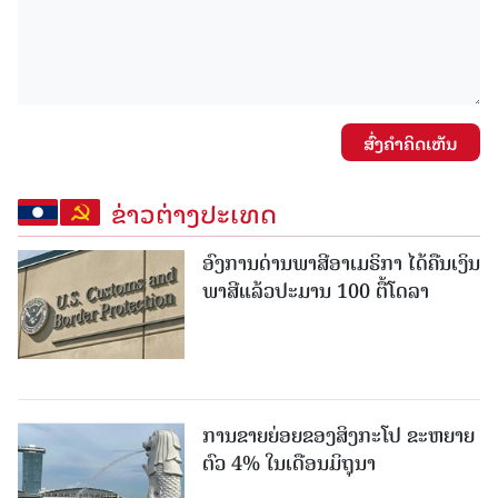
ສົ່ງຄໍາຄິດເຫັນ
ຂ່າວຕ່າງປະເທດ
ອົງການດ່ານພາສີອາເມຣິກາ ໄດ້ຄືນເງິນ
ພາສີແລ້ວປະມານ 100 ຕື້ໂດລາ
ການຂາຍຍ່ອຍຂອງສິງກະໂປ ຂະຫຍາຍ
ຕົວ 4% ໃນເດືອນມິຖຸນາ