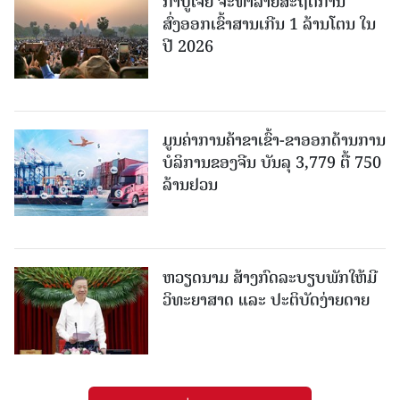
ກຳປູເຈຍ ຈະທຳລາຍສະຖິຕິການ
ສົ່ງອອກເຂົ້າສານເກີນ 1 ລ້ານໂຕນ ໃນ
ປີ 2026
ມູນຄ່າການຄ້າຂາເຂົ້າ-ຂາອອກດ້ານການ
ບໍລິການຂອງຈີນ ບັນລຸ 3,779 ຕື້ 750
ລ້ານຢວນ
ຫວຽດນາມ ສ້າງກົດລະບຽບພັກໃຫ້ມີ
ວິທະຍາສາດ ແລະ ປະຕິບັດງ່າຍດາຍ