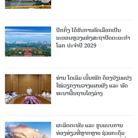
ປັກກິ່ງ ໄດ້ຮັບການຄັດເລືອກເປັນ
ນະຄອນຫຼວງແຫ່ງສະຖາປັດຕະຍະກຳ
ໂລກ ປະຈຳປີ 2029
ທ່ານ ໂຕ​ເລິມ ເນັ້ນໜັກ ຕ້ອງ​ປ່ຽນ​ແປງ​
ໃໝ່​ວຽກ​ງານ​ວາງ​ແຜນ​ຜັງ ແລະ ​ພັດ​
ທະ​ນາ​ພື້ນ​ຖານ​ໂຄງ​ລ່າງ
ຜະລິດຕະພັນ ແລະ ຮູບແບບການ
ທ່ອງທ່ຽວທີ່ຫຼາກຫຼາຍ ຊ່ວຍກະຕຸ້ນ