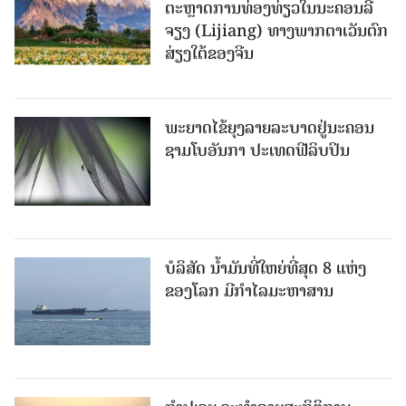
ຕະຫຼາດການທ່ອງທ່ຽວໃນນະຄອນລີ່
ຈຽງ (Lijiang) ທາງພາກຕາເວັນຕົກ
ສ່ຽງໃຕ້ຂອງຈີນ
ພະຍາດໄຂ້ຍຸງລາຍລະບາດຢູ່ນະຄອນ
ຊາມໂບ​ອັນກາ ປະເທດຟີລິບປິນ
ບໍລິສັດ ນ້ຳມັນທີ່ໃຫຍ່ທີ່ສຸດ 8 ແຫ່ງ
ຂອງໂລກ ມີກຳໄລມະຫາສານ