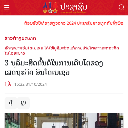
ຕ້ອນຮັບປີທ່ອງທ່ຽວລາວ 2024 ປະຊາຊົນລາວທຸກຄົນຈົ່ງພ້ອມເປັນເຈ
ຂ່າວຕ່າງປະເທດ
ລັດຖະບານອິນໂດເນເຊຍ ໄດ້ໃຫ້ບຸລິມະສິດແກ່ການເຕີບໂຕທາງເສດຖະກິດ
ໃນໄລຍະຍາວ
3 ບຸລິມະສິດຕົ້ນຕໍໃນການເຕີບໂຕຂອງ
ເສດຖະກິດ ອິນໂດເນເຊຍ
15:32 31/10/2024