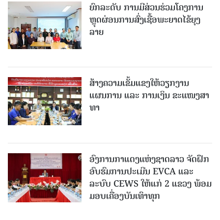
ຍົກລະດັບ ການມີສ່ວນຮ່ວມໂຄງການ
ຫຼຸດຜ່ອນການສົ່ງເຊື້ອພະຍາດໄຂ້ຍຸງ
ລາຍ
ສ້າງຄວາມເຂັ້ມແຂງໃຫ້ວຽກງານ
ແຜນການ ແລະ ການເງິນ ຂະແໜງສາ
ທາ
ອົງການກາແດງແຫ່ງຊາດລາວ ຈັດຝຶກ
ອົບຮົມການປະເມີນ EVCA ແລະ
ລະບົບ CEWS ໃຫ້ແກ່ 2 ແຂວງ ພ້ອມ
ມອບເຄື່ອງບັນເທົາທຸກ