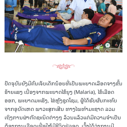
ປັດຈຸບັນຍັງມີຄົນເຈັບເດັກນ້ອຍທີ່ເປັນພະຍາດເລືອດຈາງຂັ້ນ
ຮ້າຍແຮງ ເນື່ອງຈາກພະຍາດໄຂ້ຍຸງ (Malaria), ໄຂ້ເລືອດ
ອອກ, ພະຍາດມະເຮັງ, ໄຂ່ຫຼັງຊຸດໂຊມ, ຜູ້ໄດ້ຮັບຜົນກະທົບ
ຈາກອຸບັດເຫດ ພາວະສຸກເສີນ ທາງໄພທຳມະຊາດ ລວມ
ເຖິງການຜ່າຕັດຊະນິດຕ່າງໆ ລ້ວນແລ້ວແຕ່ມີຄວາມຈໍາເປັນ
ຕ້ອງການເລືອດເພື່ອໃຫ້ມີຊີວິດຢູ່ລອດ. ເວົ້າໄດ້ວ່າການມີ