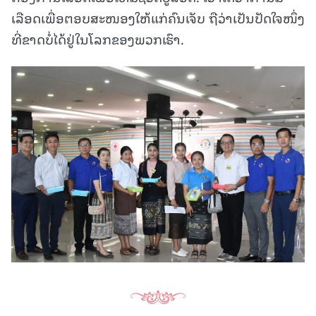
ເລືອດເພື່ອຕອບສະໜອງໃຫ້ແກ່ຄົນເຈັບ ຖືວ່າເປັນປັດໃຈໜຶ່ງ
ທີ່ຂາດບໍ່ໄດ້ຢູ່ໃນໂລກຂອງພວກເຮົາ.