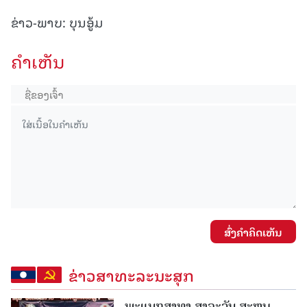
ຂ່າວ-ພາບ: ບຸນອູ້ມ
ຄໍາເຫັນ
ສົ່ງຄໍາຄິດເຫັນ
ຂ່າວສາທະລະນະສຸກ
ພະແນກສາທາ ສາລະວັນ ສະຫຼຸບ