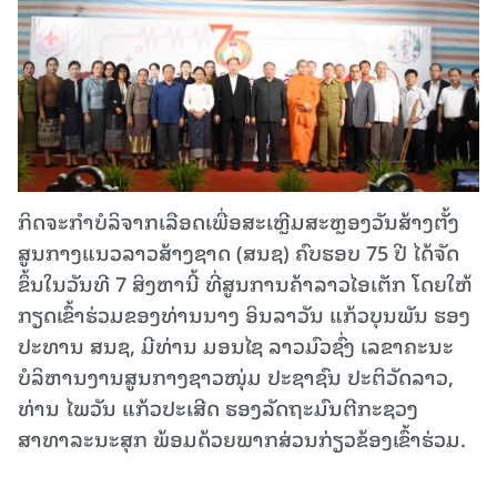
ກິດຈະກຳບໍລິຈາກເລືອດເພື່ອສະເຫຼີມສະຫຼອງວັນສ້າງຕັ້ງ
ສູນກາງແນວລາວສ້າງຊາດ (ສນຊ) ຄົບຮອບ 75 ປີ ໄດ້ຈັດ
ຂຶ້ນໃນວັນທີ 7 ສິງຫານີ້ ທີ່ສູນການຄ້າລາວໄອເຕັກ ໂດຍໃຫ້
ກຽດເຂົ້າຮ່ວມຂອງທ່ານນາງ ອິນລາວັນ ແກ້ວບຸນພັນ ຮອງ
ປະທານ ສນຊ, ມີທ່ານ ມອນໄຊ ລາວມົວຊົ່ງ ເລຂາຄະນະ
ບໍລິຫານງານສູນກາງຊາວໜຸ່ມ ປະຊາຊົນ ປະຕິວັດລາວ,
ທ່ານ ໄພວັນ ແກ້ວປະເສີດ ຮອງລັດຖະມົນຕີກະຊວງ
ສາທາລະນະສຸກ ພ້ອມດ້ວຍພາກສ່ວນກ່ຽວຂ້ອງເຂົ້າຮ່ວມ.