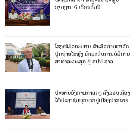
ວຽກງານ 6 ເດືອນຕົ້ນປີ
ໂຮງໝໍມິດຕະພາບ ສໍາເລັດການຜ່າຕັດ
ປູກຖ່າຍໄຂ່ຫຼັງ ຍົກລະດັບການບໍລິການ
ສາທາລະນະສຸກ ຢູ່ ສປປ ລາວ
ປະທານອົງການກາແດງ ລົງມອບເຄື່ອງ
ໃຫ້ປະຊາຊົນທຸກຍາກຢູ່ເມືອງປາກລາຍ