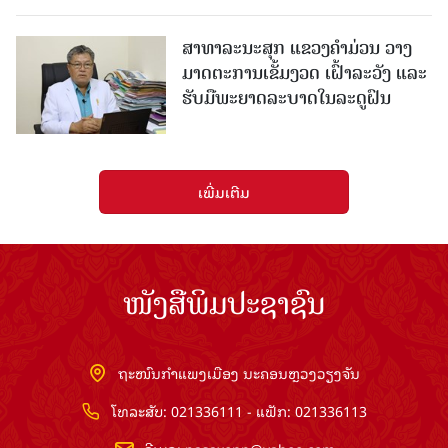
ສາທາລະນະສຸກ ແຂວງຄໍາມ່ວນ ວາງ
ມາດຕະການເຂັ້ມງວດ ເຝົ້າລະວັງ ແລະ
ຮັບມືພະຍາດລະບາດໃນລະດູຝົນ
ເພີ່ມເຕີມ
ໜັງສືພິມປະຊາຊົນ
ຖະໜົນກຳແພງເມືອງ ນະຄອນຫຼວງວຽງຈັນ
ໂທລະສັບ: 021336111 - ແຟັກ: 021336113