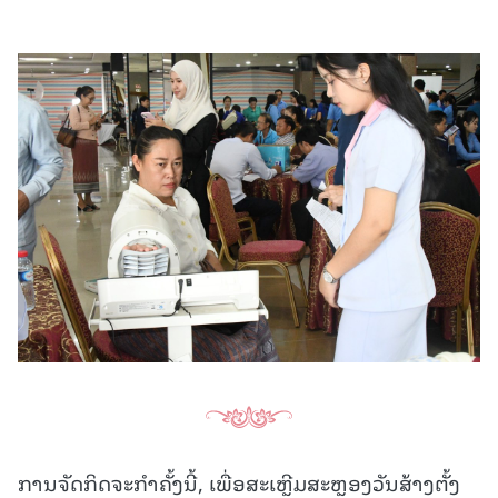
ການຈັດກິດຈະກຳຄັ້ງນີ້, ເພື່ອສະເຫຼີມສະຫຼອງວັນສ້າງຕັ້ງ