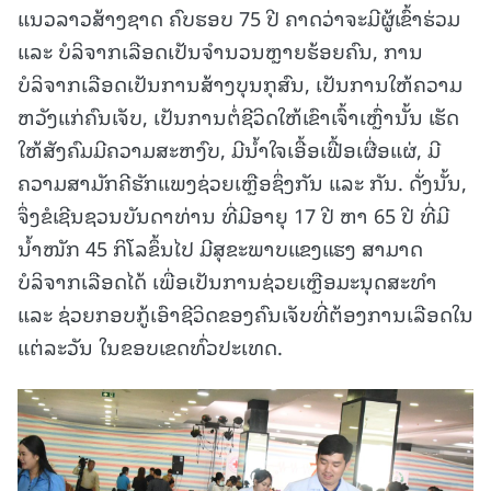
ແນວລາວສ້າງຊາດ ຄົບຮອບ 75 ປີ ຄາດວ່າຈະມີຜູ້ເຂົ້າຮ່ວມ
ແລະ ບໍລິຈາກເລືອດເປັນຈຳນວນຫຼາຍຮ້ອຍຄົນ, ການ
ບໍລິຈາກເລືອດເປັນການສ້າງບຸນກຸສົນ, ເປັນການໃຫ້ຄວາມ
ຫວັງແກ່ຄົນເຈັບ, ເປັນການຕໍ່ຊີວິດໃຫ້ເຂົາເຈົ້າເຫຼົ່ານັ້ນ ເຮັດ
ໃຫ້ສັງຄົມມີຄວາມສະຫງົບ, ມີນໍ້າໃຈເອື້ອເຟື້ອເຜື່ອແຜ່, ມີ
ຄວາມສາມັກຄີຮັກແພງຊ່ວຍເຫຼືອຊຶ່ງກັນ ແລະ ກັນ. ດັ່ງນັ້ນ,
ຈຶ່ງຂໍເຊີນຊວນບັນດາທ່ານ ທີ່ມີອາຍຸ 17 ປີ ຫາ 65 ປີ ທີ່ມີ
ນໍ້າໜັກ 45 ກິໂລຂຶ້ນໄປ ມີສຸຂະພາບແຂງແຮງ ສາມາດ
ບໍລິຈາກເລືອດໄດ້ ເພື່ອເປັນການຊ່ວຍເຫຼືອມະນຸດສະທຳ
ແລະ ຊ່ວຍກອບກູ້ເອົາຊີວິດຂອງຄົນເຈັບທີ່ຕ້ອງການເລືອດໃນ
ແຕ່ລະວັນ ໃນຂອບເຂດທົ່ວປະເທດ.