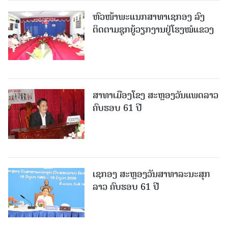
ຫົວໜ້າພະແນກສາທາເຊກອງ ລົງ
ຕິດຕາມຊຸກຍູ້ວຽກງານຢູ່ໂຮງໝໍແຂວງ
ສາທາເມືອງໂຂງ ສະຫຼອງວັນແພດລາວ
ຄົບຮອບ 61 ປີ
ເຊກອງ ສະຫຼອງວັນສາທາລະນະສຸກ
ລາວ ຄົບຮອບ 61 ປີ