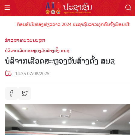
ຕ້ອນຮັບປີທ່ອງທ່ຽວລາວ 2024 ປະຊາຊົນລາວທຸກຄົນຈົ່ງພ້ອມເປັນເຈົ້າພາບ
ຂ່າວສາທະລະນະສຸກ
ບໍລິຈາກເລືອດສະຫຼອງວັນສ້າງຕັ້ງ ສນຊ
ບໍລິຈາກເລືອດສະຫຼອງວັນສ້າງຕັ້ງ ສນຊ
14:35 07/08/2025