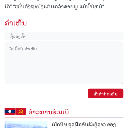
ໄດ້” “ໝັ້ນຄົງຖະນົງແກ່ນກວ່າສາຍພູ ແມ່ນໍ້າໃຫຍ່”.
ຄໍາເຫັນ
ສົ່ງຄໍາຄິດເຫັນ
ຂ່າວການຮ່ວມມື
ເປີດປ້າຍຈຸດຝຶກອົບຮົມຢູ່ລາວ ຂອງ