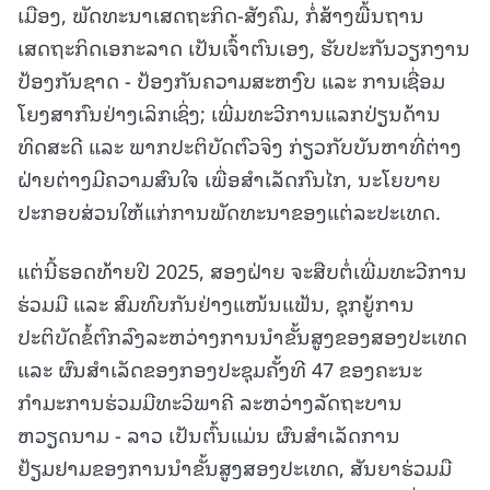
ເມືອງ, ພັດທະນາເສດຖະກິດ-ສັງຄົມ, ກໍ່ສ້າງພື້ນຖານ
ເສດຖະກິດເອກະລາດ ເປັນເຈົ້າຕົນເອງ, ຮັບປະກັນວຽກງານ
ປ້ອງກັນຊາດ - ປ້ອງກັນຄວາມສະຫງົບ ແລະ ການເຊື່ອມ
ໂຍງສາກົນຢ່າງເລິກເຊິ່ງ; ເພີ່ມທະວີການແລກປ່ຽນດ້ານ
ທິດສະດີ ແລະ ພາກປະຕິບັດຕົວຈິງ ກ່ຽວກັບບັນຫາທີ່ຕ່າງ
ຝ່າຍຕ່າງມີຄວາມສົນໃຈ ເພື່ອສໍາເລັດກົນໄກ, ນະໂຍບາຍ
ປະກອບສ່ວນໃຫ້ແກ່ການພັດທະນາຂອງແຕ່ລະປະເທດ.
ແຕ່ນີ້ຮອດທ້າຍປີ 2025, ສອງຝ່າຍ ຈະສືບຕໍ່ເພີ່ມທະວີການ
ຮ່ວມມື ແລະ ສົມທົບກັນຢ່າງແໜ້ນແຟ້ນ, ຊຸກຍູ້ການ
ປະຕິບັດຂໍ້ຕົກລົງລະຫວ່າງການນຳຂັ້ນສູງຂອງສອງປະເທດ
ແລະ ຜົນສຳເລັດຂອງກອງປະຊຸມຄັ້ງທີ 47 ຂອງຄະນະ
ກຳມະການຮ່ວມມືທະວິພາຄີ ລະຫວ່າງລັດຖະບານ
ຫວຽດນາມ - ລາວ ເປັນຕົ້ນແມ່ນ ຜົນສໍາເລັດການ
ຢ້ຽມຢາມຂອງການນຳຂັ້ນສູງສອງປະເທດ, ສັນຍາຮ່ວມມື