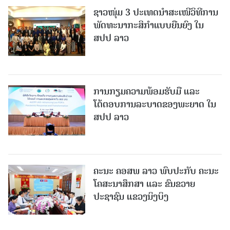
ຊາວໜຸ່ມ 3 ປະເທດນຳສະເໜີວິທີການ
ພັດທະນາກະສິກຳແບບຍືນຍົງ ໃນ
ສປປ ລາວ
ການກຽມຄວາມພ້ອມຮັບມື ແລະ
ໂຕ້ຕອບການລະບາດຂອງພະຍາດ ໃນ
ສປປ ລາວ
ຄະນະ ຄອສພ ລາວ ພົບປະກັບ ຄະນະ
ໂຄສະນາສຶກສາ ແລະ ຂົນຂວາຍ
ປະຊາຊົນ ແຂວງນິງບິງ