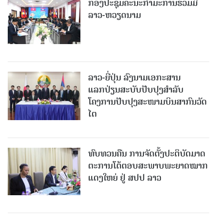
ກອງປະຊຸມຄະນະກຳມະການຮ່ວມມື
ລາວ-ຫວຽດນາມ
ລາວ-ຍີ່ປຸ່ນ ລົງນາມເອກະສານ
ແລກປ່ຽນສະບັບປັບປຸງສໍາລັບ
ໂຄງການປັບປຸງສະໜາມບິນສາກົນວັດ
ໄຕ
ທົບທວນຄືນ ການຈັດຕັ້ງປະຕິບັດມາດ
ຕະການໂຕ້ຕອບສະພາບພະຍາດໝາກ
ແດງໃຫຍ່ ຢູ່ ສປປ ລາວ