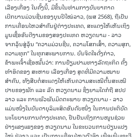
ເລືອງເກື່ອງ ໃນຄັ້ງນີ້, ມີຂຶ້ນໃນທ່າມກາງບັນຍາກາດ
ເບີກບານມ່ວນຊື່ນຂອງບຸນປີໃໝ່ລາວ, (ພສ 2568), ຖືເປັນ
ການເຄື່ອນໄຫວສຳຄັນຢູ່ຕ່າງປະເທດ, ສະແດງໃຫ້ເຫັນເຖິງ
ມູນເຊື້ອອັນດີງາມຂອງສອງປະເທດ ຫວຽດນາມ - ລາວ
ຈາກລຸ້ນສູ່ລຸ້ນ “ຄວາມມ່ວນຊື່ນ, ຄວາມໂສກເສົ້າ, ຄວາມສຸກ,
ຄວາມທຸກ” ໃນທຸກສະພາບການ. ບົນຈິດໃຈດັ່ງກ່າວ,
ຂ້າພະເຈົ້າເຊື່ອໝັ້ນວ່າ: ການຢ້ຽມຢາມທາງລັດຖະກິດ ຄັ້ງ
ທຳອິດຂອງ ສະຫາຍ ເລືອງເກື່ອງ ສຸດທີ່ມີຄວາມໝາຍ
ສຳຄັນ, ທັງສືບຕໍ່ສະແດງໃຫ້ເຫັນຄວາມສະເໝີຕົ້ນສະເໝີ
ປາຍຂອງພັກ ແລະ ລັດ ຫວຽດນາມ ຊຶ່ງຍາມໃດກໍຖື ສປປ
ລາວ ແລະ ການພົວພັນມິດຕະພາບ ຫວຽດນາມ - ລາວ
ແມ່ນໜຶ່ງໃນບັນດາບຸລິມະສິດອັນດັບໜຶ່ງ ໃນການປະຕິບັດ
ນະໂຍບາຍການຕ່າງປະເທດ, ຢືນຢັນເຖິງການໜູນຊ່ວຍ
ຢ່າງແຂງແຮງຂອງ ຫວຽດນາມ ໃນຂະບວນການປ່ຽນແປງ
ໃໝ່ ຢູ່ລາວ ແລະ ເປັນການເຄື່ອນໄຫວຕົວຈິງ ເພື່ອເພີ່ມທະວີ