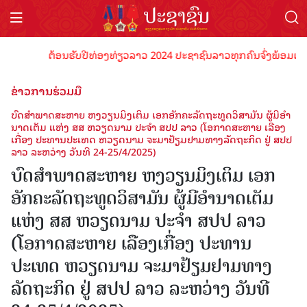
ຕ້ອນຮັບປີທ່ອງທ່ຽວລາວ 2024 ປະຊາຊົນລາວທຸກຄົນຈົ່ງພ້ອມເປັນເຈົ້າພາ
ຂ່າວການຮ່ວມມື
ບົດສໍາພາດສະຫາຍ ຫງວຽນມິງເຕິມ ເອກອັກຄະລັດຖະທູດວິສາມັນ ຜູ້ມີອໍາ
ນາດເຕັມ ແຫ່ງ ສສ ຫວຽດນາມ ປະຈໍາ ສປປ ລາວ (ໂອກາດສະຫາຍ ເລືອງ
ເກື່ອງ ປະທານປະເທດ ຫວຽດນາມ ຈະມາຢ້ຽມຢາມທາງລັດຖະກິດ ຢູ່ ສປປ
ລາວ ລະຫວ່າງ ວັນທີ 24-25/4/2025)
ບົດສໍາພາດສະຫາຍ ຫງວຽນມິງເຕິມ ເອກ
ອັກຄະລັດຖະທູດວິສາມັນ ຜູ້ມີອໍານາດເຕັມ
ແຫ່ງ ສສ ຫວຽດນາມ ປະຈໍາ ສປປ ລາວ
(ໂອກາດສະຫາຍ ເລືອງເກື່ອງ ປະທານ
ປະເທດ ຫວຽດນາມ ຈະມາຢ້ຽມຢາມທາງ
ລັດຖະກິດ ຢູ່ ສປປ ລາວ ລະຫວ່າງ ວັນທີ