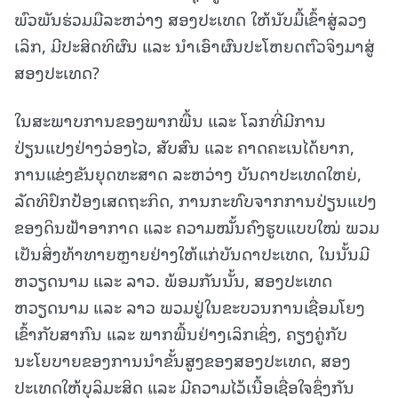
ພົວພັນຮ່ວມມືລະຫວ່າງ ສອງປະເທດ ໃຫ້ນັບມື້ເຂົ້າສູ່ລວງ
ເລິກ, ມີປະສິດທິຜົນ ແລະ ນຳເອົາຜົນປະໂຫຍດຕົວຈິງມາສູ່
ສອງປະເທດ?
ໃນສະພາບການຂອງພາກພື້ນ ແລະ ໂລກທີ່ມີການ
ປ່ຽນແປງຢ່າງວ່ອງໄວ, ສັບສົນ ແລະ ຄາດຄະເນໄດ້ຍາກ,
ການແຂ່ງຂັນຍຸດທະສາດ ລະຫວ່າງ ບັນດາປະເທດໃຫຍ່,
ລັດທິປົກປ້ອງເສດຖະກິດ, ການກະທົບຈາກການປ່ຽນແປງ
ຂອງດິນຟ້າອາກາດ ແລະ ຄວາມໝັ້ນຄົງຮູບແບບໃໝ່ ພວມ
ເປັນສິ່ງທ້າທາຍຫຼາຍຢ່າງໃຫ້ແກ່ບັນດາປະເທດ, ໃນນັ້ນມີ
ຫວຽດນາມ ແລະ ລາວ. ພ້ອມກັນນັ້ນ, ສອງປະເທດ
ຫວຽດນາມ ແລະ ລາວ ພວມຢູ່ໃນຂະບວນການເຊື່ອມໂຍງ
ເຂົ້າກັບສາກົນ ແລະ ພາກພື້ນຢ່າງເລິກເຊິ່ງ, ຄຽງຄູ່ກັບ
ນະໂຍບາຍຂອງການນຳຂັ້ນສູງຂອງສອງປະເທດ, ສອງ
ປະເທດໃຫ້ບຸລິມະສິດ ແລະ ມີຄວາມໄວ້ເນື້ອເຊື່ອໃຈຊຶ່ງກັນ