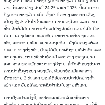
ຫວຽດນາມ ຈະເດີນທາງຢ້ຽມຢາມທາງລັດຖະກິດຢູ່ ສປປ
ລາວ ໃນລະຫວ່າງ ວັນທີ 24-25 ເມສາ 2025. ນີ້ແມ່ນການ
ຢ້ຽມຢາມທາງລັດຖະກິດ ຄັ້ງທຳອິດຂອງ ສະຫາຍ ເລືອງ
ເກື່ອງ ຊຶ່ງດຳເນີນໄປໃນສະພາບການຂອງໂລກ ແລະ ພາກ
ພື້ນ ສືບຕໍ່ມີບັນດາການຜັນແປຢ່າງສັບສົນ ແລະ ບໍ່ເຄີຍມີມາ
ກ່ອນ. ສອງປະເທດ ພວມຜັນຂະຫຍາຍມະຕິຂອງແຕ່ລະ
ພັກ, ແຜນການພັດທະນາເສດຖະກິດ - ສັງຄົມຂອງແຕ່ລະ
ປະເທດ ຢ່າງຕັ້ງໜ້າ, ບັນລຸໄດ້ບັນດາຜົນງານທີ່ສຳຄັນ ແລະ
ພາກພູມໃຈ. ການພົວພັນຮ່ວມມື ລະຫວ່າງ ຫວຽດນາມ
ແລະ ລາວ ພວມພັດທະນາຢ່າງດີງາມ, ຂໍ້ຕົກລົງຂອງບັນດາ
ການນຳຂັ້ນສູງຂອງ ສອງພັກ, ສັນຍາຮ່ວມມືລະຫວ່າງ
ລັດຖະບານ 2 ປະເທດ ພວມໄດ້ຮັບການປະຕິບັດຢ່າງຕັ້ງ
ໜ້າ ແລະ ບັນລຸໄດ້ໝາກຜົນສຳຄັນໃນຫຼາຍຂົງເຂດ.
ການຢ້ຽມຢາມຄັ້ງນີ້, ຈະປະກອບສ່ວນຮັດແໜ້ນສາຍ
ພົວພັນຄວາມສາມັກຄີແບບພິເສດຫວຽດນາມ - ລາວ ໃຫ້