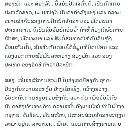
ສອງພັກ ແລະ ສອງລັດ. ນີ້ແມ່ນປັດໄຈຕົ້ນຕໍ, ເປັນກົດເກນ
ປະຫວັດສາດ, ແມ່ນໜຶ່ງໃນບັນດາກຳລັງແຮງ ແລະ ຄວາມ
ໝາຍສຳຄັນຂອງການປົກປັກຮັກສາ ແລະ ພັດທະນາ
ປະເທດຊາດ, ຖືເປັນຊັບສົມບັດອັນລ້ຳຄ່າທີ່ຕ້ອງໄດ້ຮັບການ
ຮັກສາ, ພັດທະນາ ແລະ ສືບຕໍ່ສືບທອດໃຫ້ຄົນລຸ້ນຫຼັງ.
ພ້ອມກັນນັ້ນ, ສົມທົບກັນຕອບໂຕ້ຂໍ້ມູນທີ່ບິດເບືອນ ແລະ
ແບ່ງແຍກການພົວພັນລະຫວ່າງ ສອງພັກ ແລະ ສອງ
ປະເທດ ຂອງອິດທິກຳລັງປໍລະປັກ.
ສອງ, ເພີ່ມທະວີການຮ່ວມມື ໃນຂົງເຂດປ້ອງກັນຊາດ-
ປ້ອງກັນຄວາມສະຫງົບ ຢ່າງເລິກເຊິ່ງ, ກວ້າງຂວາງ,
ຮັບປະກັນການໜູນຊ່ວຍຊຶ່ງກັນ ແລະ ກັນ ເພື່ອຮັບມືກັບ
ບັນດາສິ່ງທ້າທາຍດ້ານຄວາມໝັ້ນຄົງແບບໃໝ່ ທີ່ນັບມື້ຫຼາ
ກຫຼາຍ, ສັບຊ້ອນ, ທັນສະໄໝ, ປະກອບສ່ວນຮັກສາສະຖຽນ
ລະພາບຢູ່ແຕ່ລະປະເທດ. ພິເສດ ແມ່ນການສ້າງຊາຍແດນ