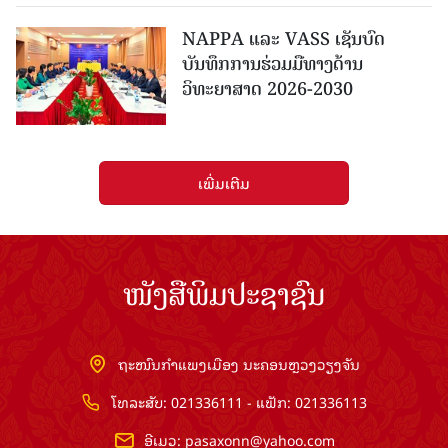
NAPPA ແລະ VASS ເຊັນບົດ
ບັນທຶກການຮ່ວມມືທາງດ້ານ
ວິທະຍາສາດ 2026-2030
ເພີ່ມເຕີມ
ໜັງສືພິມປະຊາຊົນ
ຖະໜົນກຳແພງເມືອງ ນະຄອນຫຼວງວຽງຈັນ
ໂທລະສັບ: 021336111 - ແຟັກ: 021336113
ອີເມວ:
pasaxonn@yahoo.com