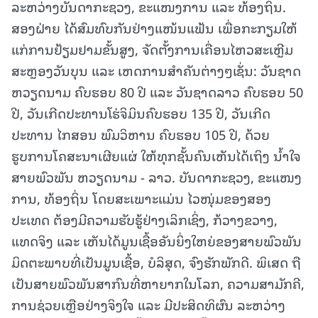
ລະຫວ່າງບັນດາກະຊວງ, ຂະແໜງການ ແລະ ທ້ອງຖິ່ນ.
ສອງຝ່າຍ ໄດ້ສົມທົບກັນຢ່າງແໜ້ນແຟ້ນ ເພື່ອກະກຽມໃຫ້
ແກ່ການຢ້ຽມຢາມຂັ້ນສູງ, ຈັດຕັ້ງການເຄື່ອນໄຫວສະເຫຼີມ
ສະຫຼອງວັນບຸນ ແລະ ເຫດການສຳຄັນຕ່າງໆເຊັ່ນ: ວັນຊາດ
ຫວຽດນາມ ຄົບຮອບ 80 ປີ ແລະ ວັນຊາດລາວ ຄົບຮອບ 50
ປີ, ວັນເກີດປະທານໂຮ່ຈິມິນຄົບຮອບ 135 ປີ, ວັນເກີດ
ປະທານ ໄກສອນ ພົມວິຫານ ຄົບຮອບ 105 ປີ, ດ້ວຍ
ຮູບການໂຄສະນາເຜີຍແຜ່ ໃຫ້ທຸກຊັ້ນຄົນເຫັນໄດ້ເຖິງ ນໍ້າໃຈ
ສາຍພົວພັນ ຫວຽດນາມ - ລາວ. ບັນດາກະຊວງ, ຂະແໜງ
ການ, ທ້ອງຖິ່ນ ໂດຍສະເພາະແມ່ນ ໄວໜຸ່ມຂອງສອງ
ປະເທດ ຕ້ອງມີຄວາມຮັບຮູ້ຢ່າງເລິກເຊິ່ງ, ກ້ວາງຂວາງ,
ແທດຈິງ ແລະ ເຫັນໄດ້ມູນເຊື້ອອັນຍິ່ງໃຫຍ່ຂອງສາຍພົວພັນ
ມິດຕະພາບທີ່ເປັນມູນເຊື້ອ, ບໍລິສຸດ, ຈົງຮັກພັກດີ. ພິເສດ ຖື
ເປັນສາຍພົວພັນສາກົນທີ່ຫາຍາກໃນໂລກ, ຄວາມສາມັກຄີ,
ການຊ່ວຍເຫຼືອຢ່າງຈິງໃຈ ແລະ ມີປະສິດທິຜົນ ລະຫວ່າງ