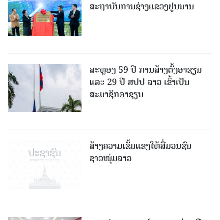
ສະຖາບັນການຊ່າງແຂວງຢູນນານ
ສະຫຼອງ 59 ປີ ການສ້າງຕັ້ງອາຊຽນ
ແລະ 29 ປີ ສປປ ລາວ ເຂົ້າເປັນ
ສະມາຊິກອາຊຽນ
ສ້າງຄວາມເຂັ້ມແຂງໃຫ້ສື່ມວນຊົນ
ຊາວໜຸ່ມລາວ