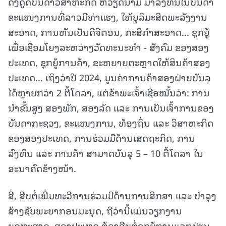
ດຶງດູດບັນດາວິສາຫະກິດ ຫວຽດນາມ ມາລົງທຶນໃນບັນດາ
ຂະແໜງການທີ່ລາວມີທ່າແຮງ, ໃຫ້ບຸລິມະສິດພະລັງງານ
ສະອາດ, ການຫັນເປັນດີຈີຕອນ, ກະສິກຳສະອາດ... ຊຸກຍູ້
ເພື່ອເຊື່ອມໂຍງລະຫວ່າງວັດທະນະທຳ - ສັງຄົມ ຂອງສອງ
ປະເທດ, ຊຸກຍູ້ການຄ້າ, ຂະຫຍາຍຕະຫຼາດໃຫ້ສິນຄ້າສອງ
ປະເທດ... ເຖິງວ່າປີ 2024, ມູນຄ່າການຄ້າສອງຝ່າຍບັນລຸ
ໄດ້ຫຼາຍກວ່າ 2 ຕື້ໂດລາ, ແຕ່ຂ້າພະເຈົ້າເຊື່ອໝັ້ນວ່າ: ການ
ນຳຂັ້ນສູງ ສອງພັກ, ສອງລັດ ແລະ ການເປັນເຈົ້າການຂອງ
ບັນດາກະຊວງ, ຂະແໜງການ, ທ້ອງຖິ່ນ ແລະ ວິສາຫະກິດ
ຂອງສອງປະເທດ, ການຮ່ວມມືດ້ານເສດຖະກິດ, ການ
ລົງທຶນ ແລະ ການຄ້າ ສາມາດບັນລຸ 5 – 10 ຕື້ໂດລາ ໃນ
ອະນາຄົດຂ້າງໜ້າ.
ສີ່, ສືບຕໍ່ເພີ່ມທະວີການຮ່ວມມືດ້ານການສຶກສາ ແລະ ບຳລຸງ
ສ້າງຊັບພະຍາກອນມະນຸດ, ຖືວ່ານີ້ແມ່ນວຽກງານ
ຍຸດທະສາດ. ສອງປະເທດ ຕ້ອງສືບຕໍ່ຊຸກຍູ້ການແລກປ່ຽນ