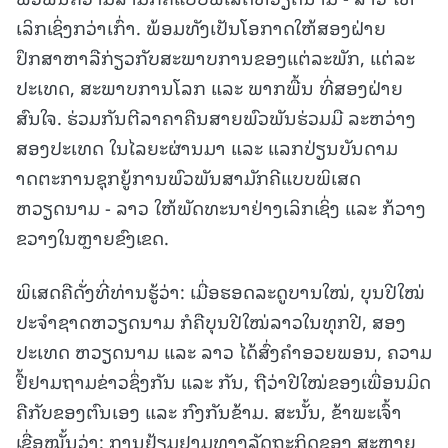
ເລິກເຊິ່ງກວ່າເກົ່າ. ພ້ອມທັງເປັນໂອກາດໃຫ້ສອງຝ່າຍ
ປຶກສາຫາລືກ່ຽວກັບສະພາບການຂອງແຕ່ລະພັກ, ແຕ່ລະ
ປະເທດ, ສະພາບການໂລກ ແລະ ພາກພື້ນ ທີ່ສອງຝ່າຍ
ສົນໃຈ. ຮ່ວມກັນຕີລາຄາຄືນສາຍພົວພັນຮ່ວມມື ລະຫວ່າງ
ສອງປະເທດ ໃນໄລຍະຜ່ານມາ ແລະ ແລກປ່ຽນບັນດາມ
າດຕະການຊຸກຍູ້ການພົວພັນສາມັກຄີແບບພິເສດ
ຫວຽດນາມ - ລາວ ໃຫ້ພັດທະນາຢ່າງເລິກເຊິ່ງ ແລະ ກ້ວາງ
ຂວາງໃນຫຼາຍຂົງເຂດ.
ພິເສດຄືດັ່ງທີ່ທ່ານຮູ້ວ່າ: ເມື່ອຮອດລະດູບານໃໝ່, ບຸນປີໃໝ່
ປະຈໍາຊາດຫວຽດນາມ ກໍຄືບຸນປີໃໝ່ລາວໃນທຸກປີ, ສອງ
ປະເທດ ຫວຽດນາມ ແລະ ລາວ ໄດ້ສົ່ງຄໍາອວຍພອນ, ຄວາມ
ຢື້ຢາມຖາມຂ່າວຊຶ່ງກັນ ແລະ ກັນ, ຖືວ່າປີໃໝ່ຂອງເພື່ອນມິດ
ຄືກັບຂອງຕົນເອງ ແລະ ກົງກັນຂ້າມ. ສະນັ້ນ, ຂ້າພະເຈົ້າ
ເຊື່ອໝັ້ນວ່າ: ການຢ້ຽມຢາມທາງລັດຖະກິດຂອງ ສະຫາຍ