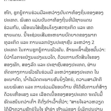
ຫົກ, ຊຸກຍູ້ການຮ່ວມມືລະຫວ່າງບັນດາທ້ອງຖິ່ນຂອງສອງ
ປະເທດ. ພິເສດ ແມ່ນບັນດາທ້ອງຖິ່ນທີ່ມີຊາຍແດນ
ຮ່ວມກັນ, ເພື່ອແນໃສ່ເຊື່ອມໂຍງເສດຖະກິດ ແລະ ເຂດ
ຊາຍແດນ. ນີ້ຈະຊ່ວຍເສີມຂະຫຍາຍບົດບາດຂອງພາກ
ທຸລະກິດ ແລະ ການແລກປ່ຽນປະຊາຊົນ ລະຫວ່າງ 2
ປະເທດ ໃນການຊຸກຍູ້ການພົວພັນ. ຂ້າພະເຈົ້າເຊື່ອໝັ້ນວ່າ:
ບໍ່ວ່າໂລກຈະປ່ຽນແປງແນວໃດ, ດ້ວຍການຕັດສິນໃຈຂອງ
ສອງພັກ, ສອງລັດ ແລະ ປະຊາຊົນສອງປະເທດ, ຜ່ານ
ທິດທາງການພົວພັນຮ່ວມມື ລະຫວ່າງສອງປະເທດ ໃນ
ອະນາຄົດ, ນ້ຳໃຈມິດຕະພາບອັນຍິ່ງໃຫຍ່, ຄວາມສາມັກຄີ
ແບບພິເສດ ແລະ ການຮ່ວມມືຮອບດ້ານ ທີ່ໄດ້ຮັບການກໍ່ສ້າງ
ດ້ວຍເຫື່ອແຮງ ແລະ ເລືອດເນື້ອຂອງສອງປະເທດ ຈະນັບມື້
ຮັດແໜ້ນກວ່າເກົ່າ ຄືດັ່ງຄໍາເວົ້າທີ່ວ່າ; “ສາຍໃຈລາວຫວຽດ
ໄດ້ຝັງຄວາມຮັກຢູ່ໃນໃຈ ຮົງຮ່າ ທັງແມ່ຂອງ ບໍ່ເລິກປຸນປານ