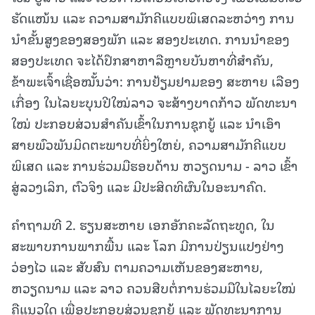
ຮັດແໜ້ນ ແລະ ຄວາມສາມັກຄີແບບພິເສດລະຫວ່າງ ການ
ນຳຂັ້ນສູງຂອງສອງພັກ ແລະ ສອງປະເທດ. ການນຳຂອງ
ສອງປະເທດ ຈະໄດ້ປຶກສາຫາລືຫຼາຍບັນຫາທີ່ສຳຄັນ,
ຂ້າພະເຈົ້າເຊື່ອໝັ້ນວ່າ: ການຢ້ຽມຢາມຂອງ ສະຫາຍ ເລືອງ
ເກື່ອງ ໃນໄລຍະບຸນປີໃໝ່ລາວ ຈະສ້າງບາດກ້າວ ພັດທະນາ
ໃໝ່ ປະກອບສ່ວນສຳຄັນເຂົ້າໃນການຊຸກຍູ້ ແລະ ນຳເອົາ
ສາຍພົວພັນມິດຕະພາບທີ່ຍິ່ງໃຫຍ່, ຄວາມສາມັກຄີແບບ
ພິເສດ ແລະ ການຮ່ວມມືຮອບດ້ານ ຫວຽດນາມ - ລາວ ເຂົ້າ
ສູ່ລວງເລິກ, ຕົວຈິງ ແລະ ມີປະສິດທິຜົນໃນອະນາຄົດ.
ຄຳຖາມທີ 2. ຮຽນສະຫາຍ ເອກອັກຄະລັດຖະທູດ, ໃນ
ສະພາບການພາກພື້ນ ແລະ ໂລກ ມີການປ່ຽນແປງຢ່າງ
ວ່ອງໄວ ແລະ ສັບສົນ ຕາມຄວາມເຫັນຂອງສະຫາຍ,
ຫວຽດນາມ ແລະ ລາວ ຄວນສືບຕໍ່ການຮ່ວມມືໃນໄລຍະໃໝ່
ຄືແນວໃດ ເພື່ອປະກອບສ່ວນຊຸກຍູ້ ແລະ ພັດທະນາການ