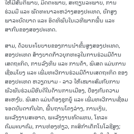
ໃຫ້ມີສັນຕິພາບ, ມິດຕະພາບ, ສະຖຽນລະພາບ, ການ
ຮ່ວມມື ແລະ ພັດທະນາລະຫວ່າງສອງປະເທດ, ຍົກສູງ
ພາລະບົດບາດ ແລະ ອິດທິພົນໃນເວທີພາກພື້ນ ແລະ
ສາກົນຂອງສອງປະເທດ.
ສາມ, ດ້ວຍນະໂຍບາຍຂອງການນຳຂັ້ນສູງສອງປະເທດ,
ສອງປະເທດ ສ້າງບາດກ້າວບຸກທະລຸໃນການຮ່ວມມືດ້ານ
ເສດຖະກິດ, ການລົງທຶນ ແລະ ການຄ້າ, ພິເສດ ແມ່ນການ
ເຊື່ອມໂຍງ ແລະ ເພີ່ມທະວີການຮ່ວມມືດ້ານເສດຖະກິດ ຂອງ
ສອງປະເທດ ຫວຽດນາມ - ລາວ ໃຫ້ເໝາະສົມກັບການ
ພົວພັນຮ່ວມມືອັນດີໃນດ້ານການເມືອງ, ປ້ອງກັນຄວາມ
ສະຫງົບ. ພິເສດ ແມ່ນຕ້ອງຊຸກຍູ້ ແລະ ເພີ່ມທະວີການເຊື່ອມ
ຈອດບັນດາກົນໄກ, ພື້ນຖານໂຄງລ່າງ, ການເງິນ,
ພະລັງງານສະອາດ, ພະລັງງານທົດແທນ, ໂທລະ
ຄົມມະນາຄົມ, ການທ່ອງທ່ຽວ, ກະສິກຳເຕັກໂນໂລຊີສູງ;