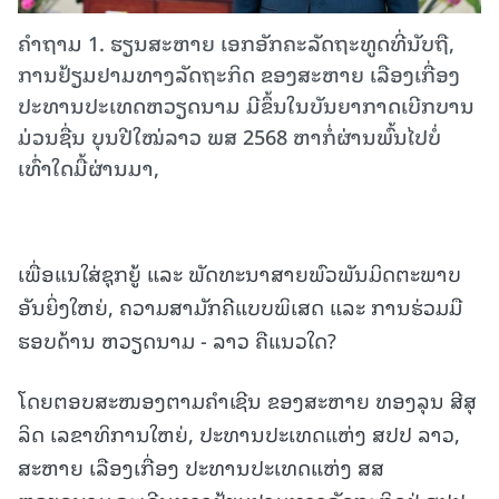
ຄຳຖາມ 1. ຮຽນສະຫາຍ ເອກອັກຄະລັດຖະທູດທີ່ນັບຖື,
ການຢ້ຽມຢາມທາງລັດຖະກິດ ຂອງສະຫາຍ ເລືອງເກື່ອງ
ປະທານປະເທດຫວຽດນາມ ມີຂຶ້ນໃນບັນຍາກາດເບີກບານ
ມ່ວນຊື່ນ ບຸນປີໃໝ່ລາວ ພສ 2568 ຫາກໍ່ຜ່ານພົ້ນໄປບໍ່
ເທົ່າໃດມື້ຜ່ານມາ,
ເພື່ອແນໃສ່ຊຸກຍູ້ ແລະ ພັດທະນາສາຍພົວພັນມິດຕະພາບ
ອັນຍິ່ງໃຫຍ່, ຄວາມສາມັກຄີແບບພິເສດ ແລະ ການຮ່ວມມື
ຮອບດ້ານ ຫວຽດນາມ - ລາວ ຄືແນວໃດ?
ໂດຍຕອບສະໜອງຕາມຄຳເຊີນ ຂອງສະຫາຍ ທອງລຸນ ສີສຸ
ລິດ ເລຂາທິການໃຫຍ່, ປະທານປະເທດແຫ່ງ ສປປ ລາວ,
ສະຫາຍ ເລືອງເກື່ອງ ປະທານປະເທດແຫ່ງ ສສ