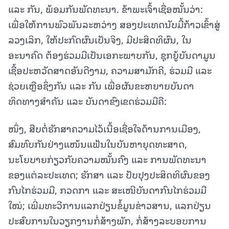
ແລະ ກັນ, ພ້ອມກັນພັດທະນາ. ຂ້າພະເຈົ້າເຊື່ອໝັ້ນວ່າ:
ເພື່ອໃຫ້ການພົວພັນລະຫວ່າງ ສອງປະເທດນັບມື້ກ້າວເຂົ້າສູ່
ລວງເລິກ, ໃຫ້ປະກົດຜົນເປັນຈິງ, ມີປະສິດທິຜົນ, ໃນ
ອະນາຄົດ ຕ້ອງຮ່ວມມືເປັນເອກະພາບກັນ, ຊຸກຍູ້ບັນດາມູນ
ເຊື້ອປະຫວັດສາດອັນດີງາມ, ຄວາມສາມັກຄີ, ຮ່ວມມື ແລະ
ຊ່ວຍເຫຼືອຊຶ່ງກັນ ແລະ ກັນ ເພື່ອຜັນຂະຫຍາຍບັນດາ
ທິດທາງສຳຄັນ ແລະ ບັນດາຂົງເຂດຮ່ວມມືຄື:
ໜຶ່ງ, ສືບຕໍ່ຮັກສາຄວາມໄວ້ເນື້ອເຊື່ອໃຈດ້ານການເມືອງ,
ສົມທົບກັນຢ່າງແໜ້ນແຟ້ນໃນບັນຫາຍຸດທະສາດ,
ນະໂຍບາຍກ່ຽວກັບຄວາມໝັ້ນຄົງ ແລະ ການພັດທະນາ
ຂອງແຕ່ລະປະເທດ; ຮັກສາ ແລະ ປັບປຸງປະສິດທິຜົນຂອງ
ກົນໄກຮ່ວມມື, ກວດກາ ແລະ ສະເໜີບັນດາກົນໄກຮ່ວມມື
ໃໝ່; ເພີ່ມທະວີການແລກປ່ຽນຂໍ້ມູນຂ່າວສານ, ແລກປ່ຽນ
ປະສົບການໃນວຽກງານກໍ່ສ້າງພັກ, ກໍ່ສ້າງລະບອບການ