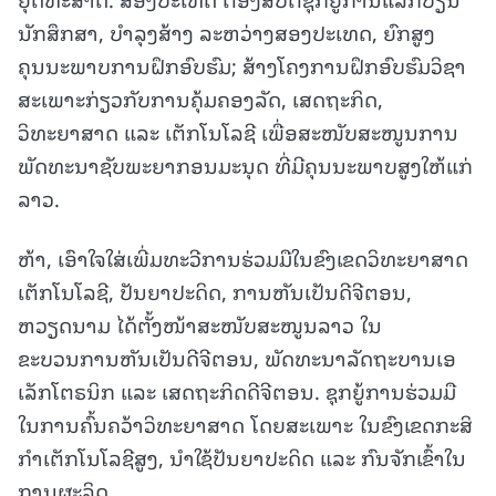
ນັກສຶກສາ, ບຳລຸງສ້າງ ລະຫວ່າງສອງປະເທດ, ຍົກສູງ
ຄຸນນະພາບການຝຶກອົບຮົມ; ສ້າງໂຄງການຝຶກອົບຮົມວິຊາ
ສະເພາະກ່ຽວກັບການຄຸ້ມຄອງລັດ, ເສດຖະກິດ,
ວິທະຍາສາດ ແລະ ເຕັກໂນໂລຊີ ເພື່ອສະໜັບສະໜູນການ
ພັດທະນາຊັບພະຍາກອນມະນຸດ ທີ່ມີຄຸນນະພາບສູງໃຫ້ແກ່
ລາວ.
ຫ້າ, ເອົາໃຈໃສ່ເພີ່ມທະວີການຮ່ວມມືໃນຂົງເຂດວິທະຍາສາດ
ເຕັກໂນໂລຊີ, ປັນຍາປະດິດ, ການຫັນເປັນດີຈີຕອນ,
ຫວຽດນາມ ໄດ້ຕັ້ງໜ້າສະໜັບສະໜູນລາວ ໃນ
ຂະບວນການຫັນເປັນດີຈີຕອນ, ພັດທະນາລັດຖະບານເອ
ເລັກໂຕຣນິກ ແລະ ເສດຖະກິດດີຈີຕອນ. ຊຸກຍູ້ການຮ່ວມມື
ໃນການຄົ້ນຄວ້າວິທະຍາສາດ ໂດຍສະເພາະ ໃນຂົງເຂດກະສິ
ກໍາເຕັກໂນໂລຊີສູງ, ນໍາໃຊ້ປັນຍາປະດິດ ແລະ ກົນຈັກເຂົ້າໃນ
ການຜະລິດ.