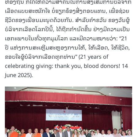
ທ້ອງຖີ່ນ ກໍໄດ້ໃຫ້ຄວາມສຳຄັນໃນການສົ່ງເສີມການບໍລິຈາກ
ເລືອດແບບສະໝັກໃຈ ບໍ່ຮຽກຮ້ອງສີ່ງຕອບແທນ, ເພື່ອຊ່ວຍ
ຊີວິດຂອງເພື່ອນມະນຸດດ້ວຍກັນ. ສໍາລັບຄໍາຂວັນ ຂອງວັນຜູ້
ບໍລິຈາກເລືອດໂລກປີນີ້, ໄດ້ຖືກກຳນົດຂື້ນ ຢ່າງມີຄວາມເປັນ
ເອກະພາບໃນທົ່ວທຸກມຸມໂລກ ແລະມີຄວາມໝາຍວ່າ: “21
ປີ ແຫ່ງການສະເຫຼີມສະຫຼອງການໃຫ້, ໃຫ້ເລືອດ, ໃຫ້ຊີວິດ,
ຂອບໃຈຜູ້ບໍລິຈາກເລືອດທຸກທ່ານ” (21 years of
celebrating giving: thank you, blood donors! 14
June 2025).