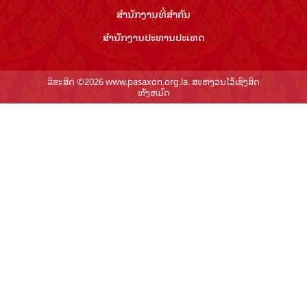
ສຳ​ນັກ​ງານ​ທີ່​ສຳ​ຄັນ
ສຳ​ນັກ​ງານ​ປະ​ທານ​ປະ​ເທດ
ລິຂະສິດ ©2026 www.pasaxon.org.la. ສະຫງວນໄວ້ເຊິງສິດ
ທັງຫມົດ