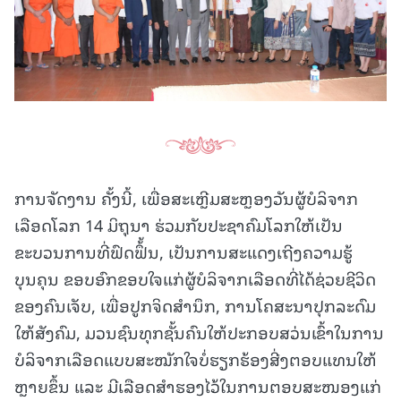
ການຈັດງານ ຄັ້ງນີ້, ເພື່ອສະເຫຼີມສະຫຼອງວັນຜູ້ບໍລິຈາກ
ເລືອດໂລກ 14 ມິຖຸນາ ຮ່ວມກັບປະຊາຄົມໂລກໃຫ້ເປັນ
ຂະບວນການທີ່ຟົດຟຶ້້ນ, ເປັນການສະແດງເຖີງຄວາມຮູ້
ບຸນຄຸນ ຂອບອົກຂອບໃຈແກ່ຜູ້ບໍລິຈາກເລືອດທີ່ໄດ້ຊ່ວຍຊີວິດ
ຂອງຄົນເຈັບ, ເພື່ອປູກຈິດສໍານຶກ, ການໂຄສະນາປຸກລະດົມ
ໃຫ້ສັງຄົມ, ມວນຊົນທຸກຊັ້ນຄົນໃຫ້ປະກອບສວ່ນເຂົ້າໃນການ
ບໍລິຈາກເລືອດແບບສະໝັກໃຈບໍ່ຮຽກຮ້ອງສີ່ງຕອບແທນໃຫ້
ຫຼາຍຂຶ້ນ ແລະ ມີເລືອດສໍາຮອງໄວ້ໃນການຕອບສະໜອງແກ່