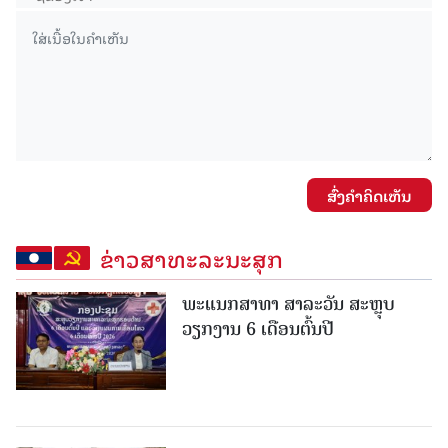
ສົ່ງຄໍາຄິດເຫັນ
ຂ່າວສາທະລະນະສຸກ
ພະແນກສາທາ ສາລະວັນ ສະຫຼຸບ
ວຽກງານ 6 ເດືອນຕົ້ນປີ