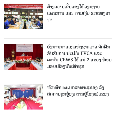
ສ້າງຄວາມເຂັ້ມແຂງໃຫ້ວຽກງານ
ແຜນການ ແລະ ການເງິນ ຂະແໜງສາ
ທາ
ອົງການກາແດງແຫ່ງຊາດລາວ ຈັດຝຶກ
ອົບຮົມການປະເມີນ EVCA ແລະ
ລະບົບ CEWS ໃຫ້ແກ່ 2 ແຂວງ ພ້ອມ
ມອບເຄື່ອງບັນເທົາທຸກ
ຫົວໜ້າພະແນກສາທາເຊກອງ ລົງ
ຕິດຕາມຊຸກຍູ້ວຽກງານຢູ່ໂຮງໝໍແຂວງ