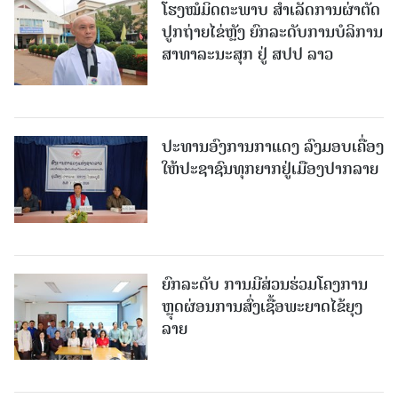
ໂຮງໝໍມິດຕະພາບ ສໍາເລັດການຜ່າຕັດ
ປູກຖ່າຍໄຂ່ຫຼັງ ຍົກລະດັບການບໍລິການ
ສາທາລະນະສຸກ ຢູ່ ສປປ ລາວ
ປະທານອົງການກາແດງ ລົງມອບເຄື່ອງ
ໃຫ້ປະຊາຊົນທຸກຍາກຢູ່ເມືອງປາກລາຍ
ຍົກລະດັບ ການມີສ່ວນຮ່ວມໂຄງການ
ຫຼຸດຜ່ອນການສົ່ງເຊື້ອພະຍາດໄຂ້ຍຸງ
ລາຍ