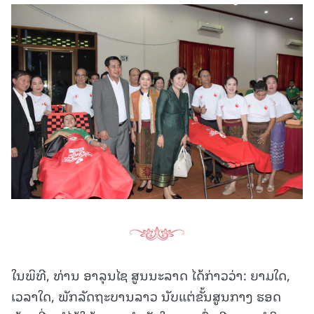
ໃນພິທີ, ທ່ານ ອາລຸນໄຊ ສູນນະລາດ ໄດ້ກ່າວວ່າ: ຍາມໃດ,
ເວລາໃດ, ພັກລັດຖະບານລາວ ນັບແຕ່ຂັ້ນສູນກາງ ຮອດ