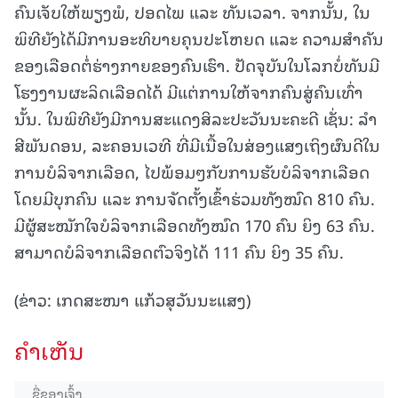
ຄົນເຈັບໃຫ້ພຽງພໍ, ປອດໄພ ແລະ ທັນເວລາ. ຈາກນັ້ນ, ໃນ
ພິທີຍັງໄດ້ມີການອະທິບາຍຄຸນປະໂຫຍດ ແລະ ຄວາມສຳຄັນ
ຂອງເລືອດຕໍ່ຮ່າງກາຍຂອງຄົນເຮົາ. ປັດຈຸບັນໃນໂລກບໍ່ທັນມີ
ໂຮງງານຜະລິດເລືອດໄດ້ ມີແຕ່ການໃຫ້ຈາກຄົນສູ່ຄົນເທົ່າ
ນັ້ນ. ໃນພິທີຍັງມີການສະແດງສິລະປະວັນນະຄະດີ ເຊັ່ນ: ລໍາ
ສີພັນດອນ, ລະຄອນເວທີ ທີ່ມີເນື້ອໃນສ່ອງແສງເຖິງຜົນດີໃນ
ການບໍລິຈາກເລືອດ, ໄປພ້ອມໆກັບການຮັບບໍລິຈາກເລືອດ
ໂດຍມີບຸກຄົນ ແລະ ການຈັດຕັ້ງເຂົ້າຮ່ວມທັງໝົດ 810 ຄົນ.
ມີຜູ້ສະໝັກໃຈບໍລິຈາກເລືອດທັງໝົດ 170 ຄົນ ຍິງ 63 ຄົນ.
ສາມາດບໍລິຈາກເລືອດຕົວຈິງໄດ້ 111 ຄົນ ຍິງ 35 ຄົນ.
(ຂ່າວ: ເກດສະໜາ ແກ້ວສຸວັນນະແສງ)
ຄໍາເຫັນ