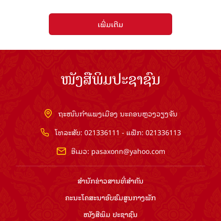
ເພີ່ມເຕີມ
ໜັງສືພິມປະຊາຊົນ
ຖະໜົນກຳແພງເມືອງ ນະຄອນຫຼວງວຽງຈັນ
ໂທລະສັບ: 021336111 - ແຟັກ: 021336113
ອີເມວ:
pasaxonn@yahoo.com
ສຳ​ນັກ​ຂ່າວ​ສານ​ທີ່​ສຳ​ຄັນ​
ຄະນະໂຄສະນາອົບຮົມ​ສູນ​ກາງ​ພັກ
ໜັງສືພິມ ປະ​ຊາ​ຊົນ