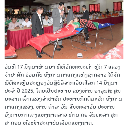
ວັນທີ 17 ມິຖຸນາຜ່ານມາ ທີ່ຫໍວັດທະນະທໍາ ຫຼັກ 7 ແຂວງ
ຈຳປາສັກ ຮ່ວມກັບ ອົງການກາແດງແຫ່ງຊາດລາວ ໄດ້ຈັດ
ພິທີສະເຫຼີມສະຫຼອງວັນຜູ້ບໍລິຈາກເລືອດໂລກ 14 ມີຖຸນາ
ປະຈໍາປີ 2025, ໂດຍເປັນປະທານ ຂອງທ່ານ ອາລຸນໄຊ ສູນ
ນະລາດ ເຈົ້າແຂວງຈໍາປາສັກ ປະທານກິດຕິມະສັກ ອົງການ
ກາແດງແຂວງ, ທ່ານ ຄໍາລາວັນ ຈັນທະລາວັນ ປະທານ
ອົງການກາແດງແຫ່ງຊາດລາວ ທ່ານ ດຣ ຈັນທະລາ ສຸກ
ສາຄອນ ຫົວໜ້າສະຖາບັນເລືອດແຫ່ງຊາດ.