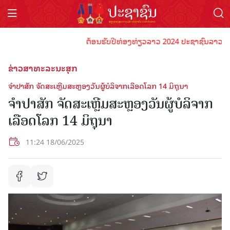
ຕ້ອນຮັບປີທ່ອງທ່ຽວລາວ 2024 ປະຊາຊົນລາວທຸກຄົນຈົ່
ຂ່າວສາທະລະນະສຸກ
ຈຳປາສັກ ຈັດສະເຫຼີມສະຫຼອງວັນຜູ້ບໍລິຈາກເລືອດໂລກ 14 ມິຖຸນາ
ຈຳປາສັກ ຈັດສະເຫຼີມສະຫຼອງວັນຜູ້ບໍລິຈາກ
ເລືອດໂລກ 14 ມິຖຸນາ
11:24 18/06/2025