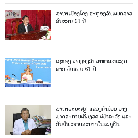
ສາທາເມືອງໂຂງ ສະຫຼອງວັນແພດລາວ
ຄົບຮອບ 61 ປີ
ເຊກອງ ສະຫຼອງວັນສາທາລະນະສຸກ
ລາວ ຄົບຮອບ 61 ປີ
ສາທາລະນະສຸກ ແຂວງຄໍາມ່ວນ ວາງ
ມາດຕະການເຂັ້ມງວດ ເຝົ້າລະວັງ ແລະ
ຮັບມືພະຍາດລະບາດໃນລະດູຝົນ