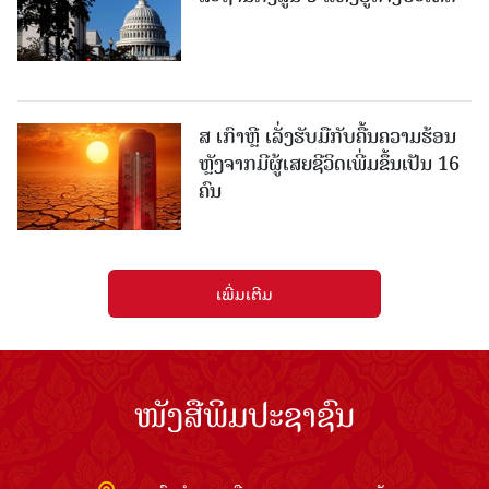
ສ ເກົາຫຼີ ເລັ່ງຮັບມືກັບຄື້ນຄວາມຮ້ອນ
ຫຼັງຈາກມີຜູ້ເສຍຊີວິດເພີ່ມຂຶ້ນເປັນ 16
ຄົນ
ເພີ່ມເຕີມ
ໜັງສືພິມປະຊາຊົນ