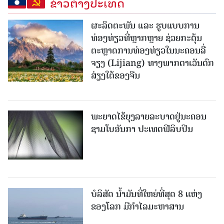
ຂ່າວຕ່າງປະເທດ
ຜະລິດຕະພັນ ແລະ ຮູບແບບການ
ທ່ອງທ່ຽວທີ່ຫຼາກຫຼາຍ ຊ່ວຍກະຕຸ້ນ
ຕະຫຼາດການທ່ອງທ່ຽວໃນນະຄອນລີ່
ຈຽງ (Lijiang) ທາງພາກຕາເວັນຕົກ
ສ່ຽງໃຕ້ຂອງຈີນ
ພະຍາດໄຂ້ຍຸງລາຍລະບາດຢູ່ນະຄອນ
ຊາມໂບ​ອັນກາ ປະເທດຟີລິບປິນ
ບໍລິສັດ ນ້ຳມັນທີ່ໃຫຍ່ທີ່ສຸດ 8 ແຫ່ງ
ຂອງໂລກ ມີກຳໄລມະຫາສານ