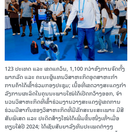
123 ປະ​ເທດ ແລະ ​ເຂດ​ແຄວ້ນ, 1,100 ກວ່າ​ອົງ​ການ​ຈັດ​ຕັ້ງ​
ພາກ​ລັດ ແລະ ຄະ​ນະ​ຜູ້​ແທນ​ວິ​ສາ​ຫະ​ກິດ​ອຸດ​ສາ​ຫະ​ກຳ​
ການ​ຄ້າ​ໄດ້​ເຂົ້າ​ຮ່ວມກອງ​ປະ​ຊຸມ; ເນື້ອ​ທີ່​ເຂດ​ວາງ​ສະ​ແດງ​ກຳ​
ລັງ​ການ​ຜະ​ລິດ​ໃນ​ຄຸນ​ນະ​ພາບ​ໃໝ່​ໄດ້​ເປີດກວ້າງ​ອອກ, ຈຳ​
ນວນ​ວິ​ສາ​ຫະ​ກິດ​ທີ່​ເຂົ້າ​ຮ່ວມ​ງານ​ວາງ​ສະ​ແດງ​ຢູ່​ເຂດ​ການ​
ຮ່ວມ​ມື​ສາ​ກົນ​ຂອງວິ​ສາ​ຫະ​ກິດ​​ທີ່​ມີ​ລັກ​ສະ​ນະ​ສະ​ເພາະ ມີ​ສີ​
ສັນ​ພິ​ເສດ ແລະ ​ປະ​ດິດ​ສ້າງ​ໃໝ່​ໄດ້​ເພີ່ມ​ຂຶ້ນໜຶ່ງເທົ່າ​ເມື່ອ​
ທຽບ​ໃສ່​ປີ 2024; ໄດ້​ເຊັນ​ສັນ​ຍາ​ລົງ​ທຶນ​ປະ​ເພດ​ຕ່າງໆ