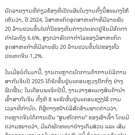
ບົດລາຍງານທີ່ກ່ຽວຂ້ອງທີ່ເປີດເຜີຍໃນງານຄັ້ງນີ້ສະແດງໃຫ້
ເຫັນວ່າ, ປີ 2024, ວິສາຫະກິດອຸດສາຫະກຳທີ່ມີລາຍຮັບ
20 ລ້ານຢວນຂຶ້ນໄປຕໍ່ປີຂອງທຶນຕ່າງປະເທດຢູ່ຈີນມີອັດຕາ
ກຳໄລເຖິງ 6.6%, ສູງກວ່າອັດຕາກຳໄລຂອງວິສາຫະກິດ
ອຸດສາຫະກຳທີ່ມີລາຍຮັບ 20 ລ້ານຢວນຂຶ້ນໄປຂອງທົ່ວ
ປະເທດຈີນ 1,2%.
ໃນເມື່ອບໍ່ດົນມານີ້, ງານຕະຫຼາດນັດການຄ້າການບໍລິການ
ສາກົນຈີນປີ 2025 ໄດ້ຈັດຂຶ້ນຢູ່ນະຄອນຫຼວງປັກກິ່ງ ຢ່າງ
ຟົດຟື້ນ; ໃນເດືອນພະຈິກປີນີ້, ງານວາງສະແດງສິນຄ້ານຳ
ເຂົ້າສາກົນຈີນ ຄັ້ງທີ 8 ຈະຈັດຂຶ້ນຢູ່ນະຄອນຊຽງໄຮ້ ຕາມ
ເວລາທີ່ກຳນົດ. ຄືຜູ້ຕາງໜ້າບໍລິສັດຂ້າມຊາດກ່າວວ່າ,
ຕະຫຼາດຈີນໄດ້ກາຍເປັນ “ສູນຫັດກາຍ” ຂອງເຂົາເຈົ້າ ໂດຍມີ
ຄວາມໝາຍວ່າ, ມີແຕ່ພັດທະນາຢ່າງເຕັມສ່ວນ ແລະ ເສີມ
ສ້າງຄວາມສາມາດໃນການແຂ່ງຂັນຢູ່ນີ້ ຈຶ່ງສາມາດກ້າວໄປ