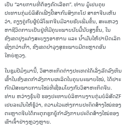
ເປັນ “ລາຍການທີ່ຕ້ອງຄັດເລືອກ”. ທ່ານ ມູ້ເຢນຄຸຍ
ປະທານກຸ່ມບໍລິສັດເຟີ່ງຢີ້ສາກົນສິງກະໂປ ສາຂາຈີນເຫັນ
ວ່າ, ຄຽງຄູ່ກັບຜູ້ບໍລິໂພກຈີນມີລາຍຮັບເພີ່ມຂຶ້ນ, ສະແຫວງ
ຫາຊີວິດການເປັນຢູ່ທີ່ມີຄຸນະພາບນັບມື້ນັບສູງຂຶ້ນ, ໃນ
ຂົງເຂດປຸງແຕ່ງສະບຽງອາຫານ ແລະ ນ້ຳມັນໃຫ້ປານີດເລິກ
ເຊິ່ງກວ່າເກົ່າ, ຂົງເຂດບຳລຸງສຸຂະພາບມີຕະຫຼາດອັນ
ໃຫຍ່ຫຼວງ.
ໃນຊຸມປີມໍ່ໆມານີ້, ວິສາຫະກິດຕ່າງປະເທດໄດ້ເລັ່ງລັດລົງທຶນ
ເຂົ້າໃນຂົງເຂດກຳລັງການຜະລິດໃນຄຸນນະພາບໃໝ່, ໄດ້ປາະ
ກົດມີສະພາບການໃໝ່ທີ່ເຊື່ອມໂຍງກັບວິສາຫະກິດຈີນ.
ທ່ານ ຫວ່າງຣຸ້ນຢີ ຮອງປະທານບໍລິຫານງານກຸ່ມບໍລິສັດZF
ເຢຍລະມັນໃຫ້ຮູ້ວ່າ, ຄວາມໄວແຫ່ງການປະດິດສ້າງໃໝ່ຂອງ
ຕະຫຼາດຈີນໄດ້ກະຕຸກຊຸກຍູ້ກຳລັງການປະດິດສ້າງໃໝ່ຂອງ
ເຂົາເຈົ້າຢ່າງຫຼວງຫຼາຍ.