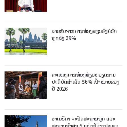
ລາຍຮັບຈາກການທ່ອງທ່ຽວອັງກໍວັດ
ຫຼດລົງ 29%
ຂະ​ແໜງ​ການ​ທ່ອງ​ທ່ຽວຫວຽດນາມ ​
ປະ​ຕິ​ບັດ​ສຳ​ເລັດ 56% ເປົ້າ​ໝາຍຂອງ
ປີ 2026
ອາເມຣິກາ ຈະປິດສະຖານທູດ ແ​ລະ
ສະຖານກົງສູນ 5 ແຫ່ງ​ຢູ່​ຕ່າງ​ປະ​ເທດ