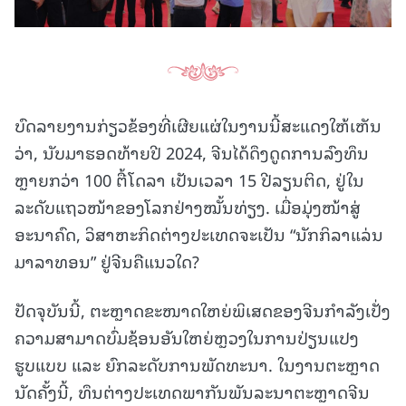
ບົດລາຍງານກ່ຽວຂ້ອງທີ່ເຜີຍແຜ່ໃນງານນີ້ສະແດງໃຫ້ເຫັນ
ວ່າ, ນັບມາຮອດທ້າຍປີ 2024, ຈີນໄດ້ດຶງດູດການລົງທຶນ
ຫຼາຍກວ່າ 100 ຕື້ໂດລາ ເປັນເວລາ 15 ປີລຽນຕິດ, ຢູ່ໃນ
ລະດັບແຖວໜ້າຂອງໂລກຢ່າງໝັ້ນທ່ຽງ. ເມື່ອມຸ່ງໜ້າສູ່
ອະນາຄົດ, ວິສາຫະກິດຕ່າງປະເທດຈະເປັນ “ນັກກິລາແລ່ນ
ມາລາທອນ” ຢູ່ຈີນຄືແນວໃດ?
ປັດຈຸບັນນີ້, ຕະຫຼາດຂະໜາດໃຫຍ່ພິເສດຂອງຈີນກຳລັງເປັ່ງ
ຄວາມສາມາດບົ່ມຊ້ອນອັນໃຫຍ່ຫຼວງໃນການປ່ຽນແປງ
ຮູບແບບ ແລະ ຍົກລະດັບການພັດທະນາ. ໃນງານຕະຫຼາດ
ນັດຄັ້ງນີ້, ທຶນຕ່າງປະເທດພາກັນພັນລະນາຕະຫຼາດຈີນ