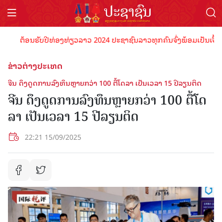
ຕ້ອນຮັບປີທ່ອງທ່ຽວລາວ 2024 ປະຊາຊົນລາວທຸກຄົນຈົ່ງພ້ອມເປັນເຈົ້າພາບທີ
ຂ່າວຕ່າງປະເທດ
ຈີນ​ ​ດຶງ​ດູດ​ການ​ລົງ​ທຶນຫຼາຍກວ່າ 100 ຕື້​ໂດ​ລາ ​ເປັນ​ເວ​ລາ 15 ປີ​ລຽນ​ຕິດ
ຈີນ​ ​ດຶງ​ດູດ​ການ​ລົງ​ທຶນຫຼາຍກວ່າ 100 ຕື້​ໂດ​
ລາ ​ເປັນ​ເວ​ລາ 15 ປີ​ລຽນ​ຕິດ
22:21 15/09/2025