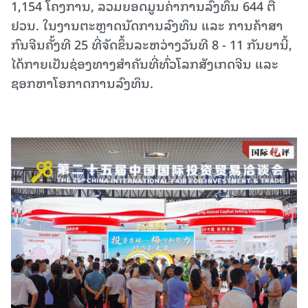
1,154 ໂຄງ​ການ, ລວມຍອດ​ມູນ​ຄ່າ​ການ​ລົງ​ທຶນ 644 ຕື້
ຢວນ. ໃນ​ງານ​ຕະຫຼາດ​ນັດການ​ລົງ​ທຶນ​ ແລະ ການ​ຄ້າ​​ສາ​
ກົນ​ຈີນ​ຄັ້ງ​ທີ 25 ທີ່​ຈັດ​ຂຶ້ນ​ລະ​ຫວ່າງວັນ​ທີ 8 - 11 ກັນ​ຍາ​ນີ້,
ໄດ້​ກາຍ​ເປັນ​ຊ່ອງ​ທາງ​ສຳ​ຄັນ​ທີ່​ທົ່ວ​ໂລກ​ສັງ​ເກດ​ຈີນ ແລະ
ຊອກ​ຫາ​ໂອ​ກາດ​ການ​ລົງ​ທຶນ.