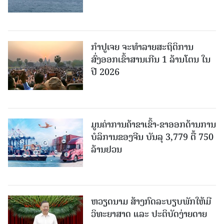
ກຳປູເຈຍ ຈະທຳລາຍສະຖິຕິການ
ສົ່ງອອກເຂົ້າສານເກີນ 1 ລ້ານໂຕນ ໃນ
ປີ 2026
ມູນຄ່າການຄ້າຂາເຂົ້າ-ຂາອອກດ້ານການ
ບໍລິການຂອງຈີນ ບັນລຸ 3,779 ຕື້ 750
ລ້ານຢວນ
ຫວຽດນາມ ສ້າງກົດລະບຽບພັກໃຫ້ມີ
ວິທະຍາສາດ ແລະ ປະຕິບັດງ່າຍດາຍ