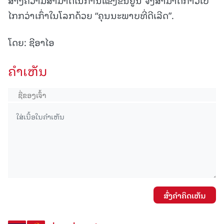
ໄກກວ່າເກົ່າໃນໂລກດ້ວຍ “ຄຸນນະພາບທີ່ດີເລີດ”.
ໂດຍ: ຊີອາໄອ
ຄໍາເຫັນ
ສົ່ງຄໍາຄິດເຫັນ