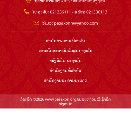
ຖະໜົນກຳແພງເມືອງ ນະຄອນຫຼວງວຽງຈັນ
ໂທລະສັບ: 021336111 - ແຟັກ: 021336113
ອີເມວ:
pasaxonn@yahoo.com
ສຳ​ນັກ​ຂ່າວ​ສານ​ທີ່​ສຳ​ຄັນ​
ຄະນະໂຄສະນາອົບຮົມ​ສູນ​ກາງ​ພັກ
ໜັງສືພິມ ປະ​ຊາ​ຊົນ
ສຳ​ນັກ​ງານ​ທີ່​ສຳ​ຄັນ
ສຳ​ນັກ​ງານ​ປະ​ທານ​ປະ​ເທດ
ລິຂະສິດ ©2026 www.pasaxon.org.la. ສະຫງວນໄວ້ເຊິງສິດ
ທັງຫມົດ