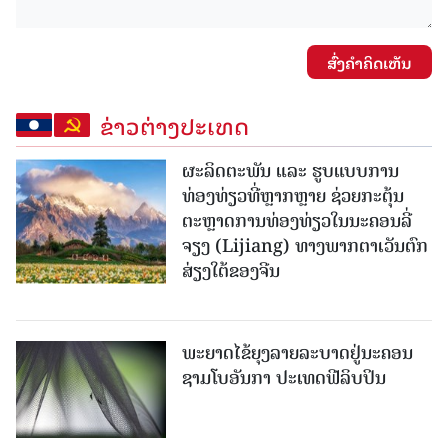
ສົ່ງຄໍາຄິດເຫັນ
ຂ່າວຕ່າງປະເທດ
ຜະລິດຕະພັນ ແລະ ຮູບແບບການ
ທ່ອງທ່ຽວທີ່ຫຼາກຫຼາຍ ຊ່ວຍກະຕຸ້ນ
ຕະຫຼາດການທ່ອງທ່ຽວໃນນະຄອນລີ່
ຈຽງ (Lijiang) ທາງພາກຕາເວັນຕົກ
ສ່ຽງໃຕ້ຂອງຈີນ
ພະຍາດໄຂ້ຍຸງລາຍລະບາດຢູ່ນະຄອນ
ຊາມໂບ​ອັນກາ ປະເທດຟີລິບປິນ