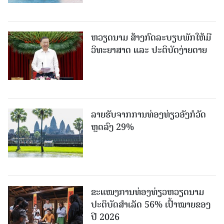
ຫວຽດນາມ ສ້າງກົດລະບຽບພັກໃຫ້ມີ
ວິທະຍາສາດ ແລະ ປະຕິບັດງ່າຍດາຍ
ລາຍຮັບຈາກການທ່ອງທ່ຽວອັງກໍວັດ
ຫຼດລົງ 29%
ຂະ​ແໜງ​ການ​ທ່ອງ​ທ່ຽວຫວຽດນາມ ​
ປະ​ຕິ​ບັດ​ສຳ​ເລັດ 56% ເປົ້າ​ໝາຍຂອງ
ປີ 2026