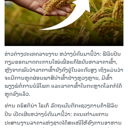
ຂ່າວຕ່າງປະເທດລາຍງານ ຫວ່າງບໍ່ດົນມານີ້ວ່າ: ຟີລິບປິນ
ກຽມອອກມາດຕະການໃໝ່ເພື່ອແກ້ໄຂບັນຫາລາຄາເຂົ້າ,
ຫຼັງຈາກພົບວ່າລາຄາເຂົ້າຍັງຄົງຢູ່ໃນລະດັບສູງ ເຖິງແມ່ນວ່າ
ຈະມີການຫຼຸດຜ່ອນພາສີນໍາເຂົ້າຢ່າງຫຼວງຫຼາຍ, ມີເຂົ້າ
ພຽງພໍຕໍ່ການບໍລິໂພກ ແລະລາຄາເຂົ້າໃນຕະຫຼາດໂລກກໍໄດ້
ຫຼຸດລົງແລ້ວ.
ທ່ານ ຄຣິສຕິນ່າ ໂຣເກ້ ລັດຖະມົນຕີກະຊວງການຄ້າຟີລິບ
ປິນ ເປີດເຜີຍຫວ່າງບໍ່ດົນມານີ້ວ່າ: ຄະນະກໍາມະການ
ປະສານງານລາຄາແຫ່ງຊາດໄດ້ສະເໜີໃຫ້ອົງການອາຫານ