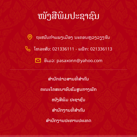
ໜັງສືພິມປະຊາຊົນ
ຖະໜົນກຳແພງເມືອງ ນະຄອນຫຼວງວຽງຈັນ
ໂທລະສັບ: 021336111 - ແຟັກ: 021336113
ອີເມວ:
pasaxonn@yahoo.com
ສຳ​ນັກ​ຂ່າວ​ສານ​ທີ່​ສຳ​ຄັນ​
ຄະນະໂຄສະນາອົບຮົມ​ສູນ​ກາງ​ພັກ
ໜັງສືພິມ ປະ​ຊາ​ຊົນ
ສຳ​ນັກ​ງານ​ທີ່​ສຳ​ຄັນ
ສຳ​ນັກ​ງານ​ປະ​ທານ​ປະ​ເທດ