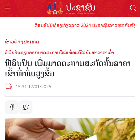
ຕ້ອນຮັບປີທ່ອງທ່ຽວລາວ 2024 ປະຊາຊົນລາວທຸກຄົນຈົ່ງພ້ອມເປ
ຂ່າວຕ່າງປະເທດ
ຟີລິບປິນກຽມອອກມາດຕະການໃໝ່ເພື່ອແກ້ໄຂບັນຫາລາຄາເຂົ້າ
ຟີລິບປິນ ເພີ່ມມາດຕະການສະກັດກັ້ນລາຄາ
ເຂົ້າທີ່ເພິ່ມສູງຂຶ້ນ
15:31 17/01/2025