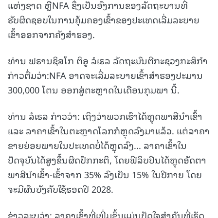
ແຫ່ງຊາດ ຫຼືNFA ຊຶ່ງເປັນອົງການຂອງລັດຖະບານທີ່
ຮັບຜິດຊອບໃນການຄຸ້ມຄອງເຂົ້າຂອງປະເທດເລີ່ມລະບາຍ
ເຂົ້າອອກຈາກຄັງສຳຮອງ.
ທ່ານ ຟຣານຊິສໂກ ຕິອູ ລໍເຣລ ລັດຖະມົນຕີກະຊວງກະສິກໍາ
ກ່າວຕື່ມວ່າ:NFA ອາດຈະເລີ່ມລະບາຍເຂົ້າສຳຮອງປະມານ
300,000 ໂຕນ ອອກສູ່ຕະຫຼາດໃນເດືອນກຸມພາ ນີ້.
ທ່ານ ລໍເຣລ ກ່າວວ່າ: ເຖິງວ່າພວກເຮົາໄດ້ຫຼຸດພາສີນຳເຂົ້າ
ແລະ ລາຄາເຂົ້າໃນຕະຫຼາດໂລກກໍຫຼຸດລົງມາແລ້ວ. ແຕ່ລາຄາ
ຂາຍຍ່ອຍພາຍໃນປະເທດບໍ່ໄດ້ຫຼຸດລົງ... ລາຄາເຂົ້າໃນ
ປັດຈຸບັນໄດ້ສູງຂຶ້ນຜິດປົກກະຕິ, ໂດຍຟີລິບປິນໄດ້ຫຼຸດອັດຕາ
ພາສີນຳເຂົ້າ-ເຂົ້າຈາກ 35% ລົງເປັນ 15% ໃນປີກາຍ ໂດຍ
ຈະມີຜົນບັງຄັບໃຊ້ຮອດປີ 2028.
ຂ່າວລະບຸວ່າ: ລາຄາເຂົ້າທີ່ເພີ່ມຂຶ້ນແມ່ນປັດໃຈສໍາຄັນທີ່ເຮັດ