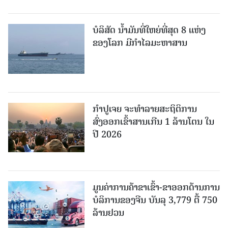
ບໍລິສັດ ນ້ຳມັນທີ່ໃຫຍ່ທີ່ສຸດ 8 ແຫ່ງ
ຂອງໂລກ ມີກຳໄລມະຫາສານ
ກຳປູເຈຍ ຈະທຳລາຍສະຖິຕິການ
ສົ່ງອອກເຂົ້າສານເກີນ 1 ລ້ານໂຕນ ໃນ
ປີ 2026
ມູນຄ່າການຄ້າຂາເຂົ້າ-ຂາອອກດ້ານການ
ບໍລິການຂອງຈີນ ບັນລຸ 3,779 ຕື້ 750
ລ້ານຢວນ