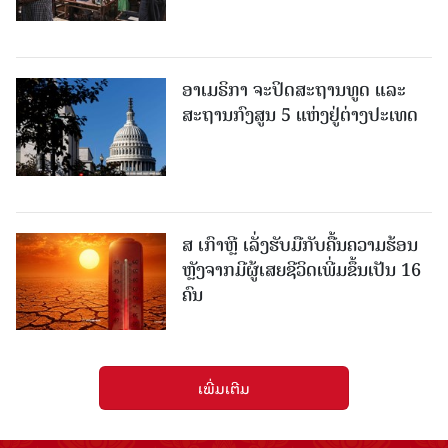
ອາເມຣິກາ ຈະປິດສະຖານທູດ ແ​ລະ
ສະຖານກົງສູນ 5 ແຫ່ງ​ຢູ່​ຕ່າງ​ປະ​ເທດ
ສ ເກົາຫຼີ ເລັ່ງຮັບມືກັບຄື້ນຄວາມຮ້ອນ
ຫຼັງຈາກມີຜູ້ເສຍຊີວິດເພີ່ມຂຶ້ນເປັນ 16
ຄົນ
ເພີ່ມເຕີມ