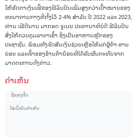
ໃຫ້ອັດຕາເງິນເຟີ້ຂອງຟີລິບປິນເພີ່ມສູງກວ່າເປົ້າໝາຍຂອງ
ທະນາຄານກາງທີ່ຕັ້ງໄວ້ 2-4% ສໍາລັບ ປີ 2022 ແລະ 2023,
ທ່ານ ເຟີດີນານ ມາກອດ ຈູເນຍ ປະທານາທິບໍດີ ຟີລິບປິນ
ສັ່ງໃຫ້ຄວບຄຸມລາຄາເຂົ້າ ຊຶ່ງເປັນອາຫານຫຼັກຂອງ
ປະຊາຊົນ. ພ້ອມທັງຈັດສັນເງິນຊ່ວຍເຫຼືອໃຫ້ແກ່ຜູ້ຄ້າ-ຂາຍ
ຍ່ອຍ ແລະເຈົ້າຂອງຮ້ານຄ້ານ້ອຍທີ່ໄດ້ຮັບຜົນກະທົບຈາກ
ມາດຕະການດັ່ງກ່າວ.
ຄໍາເຫັນ