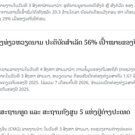
ຍງານໃນວັນທີ 3 ສິງຫາຜ່ານມາວ່າ: ອຸທິຍານບູຮານຄະດີອັງກໍ ຫຼື ອັງກໍວັດ ຂອງ
ກການຂາຍປີ້ເຂົ້າຊົມໄດ້ທັງໝົດ 20.3 ລ້ານໂດລາ ນັບແຕ່ເດືອນມັງກອນ ຫາ ເດືອນ
ົງ 29% ເມື່ອທຽບກັບປີກ່ອນ.
ງ​ທ່ຽວຫວຽດນາມ ​ປະ​ຕິ​ບັດ​ສຳ​ເລັດ 56% ເປົ້າ​ໝາຍຂອງ
ລາຍງານໃນວັນທີ 4 ສິງຫາ ຜ່ານມາວ່າ: ຕາມ​ຂໍ້​ມູນ​ຂອງ​ກົມ​ສະ​ຖິ​ຕິ (ກະ​ຊວງ​
າດ​ໃນ​ວັນ​ທີ 3 ສິງ​ຫາ​ ຜ່ານມາ, ຫວຽດ​ນາມ ຕ້ອນ​ຮັບ​ນັກທ່ອງ​ທ່ຽວ​ສາ​ກົນ 1.67 ລ
ລ​ຍະ​ດຽວ​ກັນ​ຂອງ​ປີ 2025. ໄລ່​ລວມ 7 ເດືອນ​ຕົ້ນ​ປີ 2026, ຈຳ​ນວນ​ນັກ​ທ່ອງ​ທ່ຽວ​ສາ​ກົ
ວ​ກັນ​ຂອງ​ປີ​ 2025.
ສະຖານທູດ ແ​ລະ ສະຖານກົງສູນ 5 ແຫ່ງ​ຢູ່​ຕ່າງ​ປະ​ເທດ
ຈີນ (CMG) ລາຍງານວ່າ: ໃນວັນທີ 3 ສິງ​ຫາ ຜ່ານມາ, ກະຊວງການຕ່າງປະເທດ