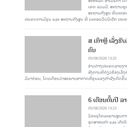
ສະຫະລັດ ອາເມຣິກາ ໄດ້
ເທດ ລວມມີ: ສະຖານທູດ
ສະຖານກົງສູນ ທີ່ນະຄ
ປະເທດກາເ​ມີຣຸນ ແລະ ສະຖານກົງສູນ ທີ່ ນະຄອນວີນນີເປັກ ປະ
ສ ເກົາຫຼີ ເລັ່ງຮ
ຄົນ
05/08/2026 13:25
ຂ່າວຕ່າງປະເທດລາຍງານໃນ
ອົງການທີ່ກ່ຽວຂ້ອງເລັ່
ມີມາກ່ອນ, ໂດຍເຕືອນວ່າສະພາບອາກາດທີ່ຮຸນແຮງກຳລັງເກີດຂຶ້ນເ
6 ເດືອນຕົ້ນປີ
05/08/2026 13:23
ວິທະຍຸໂທລະພາບສູນກາງ
ອຸດສາຫະກຳ ແລະ ເຕັກໂນ