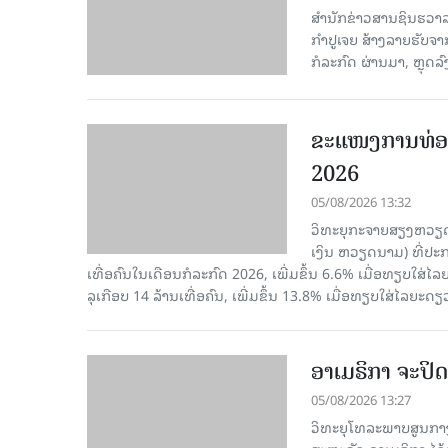
ສຳນັກຂ່າວສານຊິນຮວາລາ
ກຳປູເຈຍ ສ້າງລາຍຮັບຈາ
ກໍລະກົດ ຜ່ານມາ, ຫຼຸດລ
ຂະ​ແໜງ​ການ​ທ່ອ
2026
05/08/2026 13:32
ວິທະຍຸກະຈາຍສຽງຫວຽດນາມ
ເງິນ ຫວຽດ​ນາມ) ທີ່ປະ​ກ
ເທື່ອ​ຄົນ​ໃນ​ເດືອນ​ກໍ​ລະ​ກົດ 2026, ເພີ່ມ​ຂຶ້ນ 6.6% ເມື່ອ​ທຽບ​ໃສ່​ໄ
ລຸ​ເກືອບ 14 ລ້ານ​ເທື່ອ​ຄົນ, ເພີ່ມ​ຂຶ້ນ 13.8% ເມື່ອ​ທຽບ​ໃສ່​ໄລ​ຍະ​ດຽ
ອາເມຣິກາ ຈະປິດ
05/08/2026 13:27
ວິທະຍຸໂທລະພາບສູນກາງ