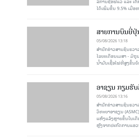
ລິການຊັອຟແວ ແລະ ເຕັ
ໄດ້ເພີ່ມຂຶ້ນ 9.5% ເມື
ສາຍການບິນຍີ່ປຸ
05/08/2026 13:18
ສຳນັກຂ່າວສານຊິນຮວາລາ
ໄລຍະເດືອນເມສາ - ມິຖຸນາ
ນໍ້າມັນເຊື້ອໄຟທີ່ສູງຂຶ
ອາຊຽນ ກຽມຮັບມ
05/08/2026 13:16
ສຳນັກຂ່າວສານຊິນຮວາລ
ວິທະຍາອາຊຽນ (ASMC) 
ແຫ້ງແລ້ງຫຼາຍຂຶ້ນໃນເ
ຫຼັງຈາກປະກົດການແອວນີໂ