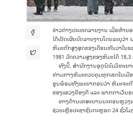
ຂ່າວຕ່າງປະເທດລາຍງານ ເມື່ອທ້າຍອາ
ໄດ້ເປີດເຜີຍບົດລາຍງານໂດຍລະບຸວ່າ 
ຫິມະຕົກສູງສຸດຂອງເດືອນທັນວາໃນຮອບ 42
1981 ວັດຄວາມສູງຂອງຫິມະໄດ້ 18,3 ຊ
ທັງນີ້, ສຳນັກງານອຸຕຸນິຍົມວິທະຍ
ທ່າມກາງຫິມະຄວບຄຸມທຸກເຂດໃນເມືອ
ອູນພ້ອມທັງພະຍາກອນວ່າ ຫິມະຈະຕົກ
ຂອງແຂວງຢັອງກີ ແລະ ພາກຕາເວັນອອ
ທາງດ້ານເທສະບານນະຄອນຫຼວງເຊອຸນໄ
ຊ່ວຍເຫຼືອປະຊາຊົນຕະຫຼອດ 24 ຊົ່ວ