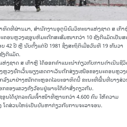
ທິດທີ່ຜ່ານມາ, ສຳນັກງານອຸຕຸນິຍົມວິທະຍາແຫ່ງຊາດ ສ ເກົາຫຼ
ນະຄອນຫຼວງເຊອູນຫິມະຕົກສະສົມໜາກວ່າ 10 ຊັງຕີແມັດເປັນສະ
 ປີ ຫຼື ນັບຕັ້ງແຕ່ປີ 1981 ຊຶ່ງສະຖິຕິເມື່ອວັນທີ 19 ທັນວາ
ັງຕີແມັດ.
າແຫ່ງຊາດ ສ ເກົາຫຼີ ໄດ້ອອກຄຳແນະນຳກ່ຽວກັບການດຳເນີນຊີວິ
ງຫຼວງຍົົກເວັ້ນພຽງເຂດຕາເວັນຕົກສ່ຽງເໜືອຂອງນະຄອນຫຼວງ
ລົງມາຢ່າງໜັກຕະຫຼອດໄລຍະອາທິດນີ້ ຂະນະທີ່ພື້ນທີ່ບາງສ່
ກຂອງແຂວງຄັງວັອນຢູ່ພາຍໃຕ້ຄຳສັ່ງດຽວກັນ.
ດ້ປຸກລະດົມເຈົ້າໜ້າທີ່ຫຼາຍກວ່າ 4.600 ຄົນ ໃຫ້ຄວາມ
ໂມງ ໂດສ່ວນໃຫຍ່ເປັນບັນຫາກ່ຽວກັບການຈະລາຈອນ.