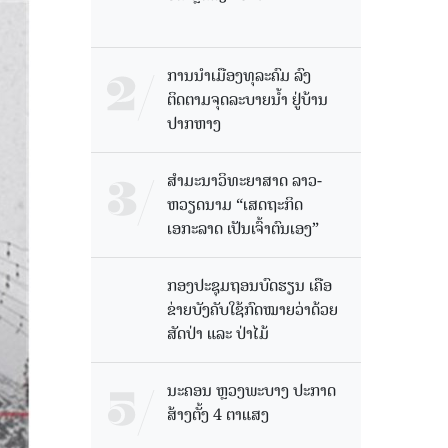
ການນໍາເມືອງທຸລະຄົມ ລົງ
ຕິດຕາມຈຸດລະບາຍນໍ້າ ຢູ່ບ້ານ
ປາກຫາງ
ສຳມະນາວິທະຍາສາດ ລາວ-
ຫວຽດນາມ “ເສດຖະກິດ
ເອກະລາດ ເປັນເຈົ້າຕົນເອງ”
ກອງປະຊຸມຖອນບົດຮຽນ ເຄືອ
ຂ່າຍບັງຄັບໃຊ້ກົດໝາຍວ່າດ້ວຍ
ສັດປ່າ ແລະ ປ່າໄມ້
ນະຄອນ ຫຼວງພະບາງ ປະ​ກາດ​
ສ້າງ​ຕັ້ງ 4 ຕາແສງ