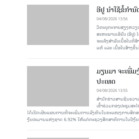
ອີຢູ ນຳໃຊ້ຂໍ້ກຳ
04/08/2026 13:56
ວິທະຍຸກະຈາຍສຽງຫວຽດນາ
ສະຫະພາບເອີຣົບ (ອີຢູ)
ຈະແຈ້ງສຳລັບເນື້ອໃນທີ່
ແທ້ ແລະ ເນື້ອໃນສ້າງຂຶ້ນ
ມຽນມາ ຈະເພີ່ມງ
ປະເທດ
04/08/2026 13:55
ສຳນັກຂ່າວສານຊິນຮວາລ
ເຂົ້າຮ່ວມກອງປະຊຸມສະໄ
ໄດ້ເປີດເຜີຍແຜນການທີ່ຈະເພີ່ມການລົງທຶນໃນຂະແໜງການສຶກສ
ງົບປະມານແຫ່ງຊາດ 6.92% ໃຫ້ແກ່ກະຊວງສຶກສາທິການໃນປີງົ