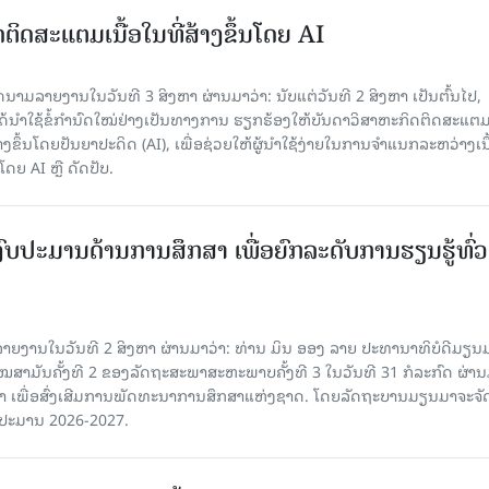
ນົດຕິດສະແຕມເນື້ອໃນທີ່ສ້າງຂຶ້ນໂດຍ AI
ມລາຍງານໃນວັນທີ 3 ສິງຫາ ຜ່ານມາວ່າ: ນັບແຕ່ວັນທີ 2 ສິງຫາ ເປັນຕົ້ນໄປ,
 ໄດ້ນຳໃຊ້ຂໍ້ກຳນົດໃໝ່ຢ່າງເປັນທາງການ ຮຽກຮ້ອງໃຫ້ບັນດາວິສາຫະກິດຕິດສະແຕມ
ສ້າງຂຶ້ນໂດຍປັນຍາປະດິດ (AI), ເພື່ອຊ່ວຍໃຫ້ຜູ້ນຳໃຊ້ງ່າຍໃນການຈຳແນກລະຫວ່າງເນ
ໂດຍ AI ຫຼື ດັດປັບ.
ົບປະມານດ້ານການສຶກສາ ເພື່ອຍົກລະດັບການຮຽນຮູ້ທົ່ວ
າຍງານໃນວັນທີ 2 ສິງຫາ ຜ່ານມາວ່າ: ທ່ານ ມິນ ອອງ ລາຍ ປະທານາທິບໍດີມຽນມ
ໝສາມັນຄັ້ງທີ 2 ຂອງລັດຖະສະພາສະຫະພາບຄັ້ງທີ 3 ໃນວັນທີ 31 ກໍລະກົດ ຜ່າ
າ ເພື່ອສົ່ງເສີມການພັດທະນາການສຶກສາແຫ່ງຊາດ. ໂດຍລັດຖະບານມຽນມາຈະຈັ
ບປະມານ 2026-2027.