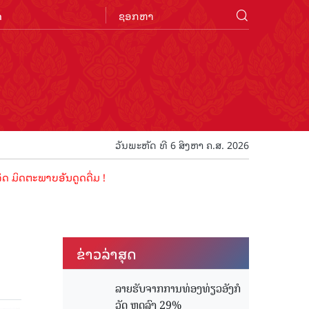
n
ວັນພະຫັດ ທີ 6 ສິງຫາ ຄ.ສ. 2026
າບອັນດູດດື່ມ !
ຂ່າວ​ລ່າ​ສຸດ
ລາຍຮັບຈາກການທ່ອງທ່ຽວອັງກໍ
ວັດ ຫຼດລົງ 29%