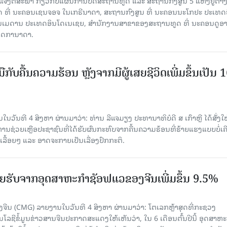
ແຈ້ງຕໍ່ສະພາ ກ່ຽວກັບແຜນການປິດສະຖານທູດ ແ​ລະ ສະຖານກົງສູນ 5 ແຫ່ງຢູ່​ຕ່າງ​
 ທີ່ ນະຄອນເຊນຈອຈ ໃນເກຣີນາດາ, ສະຖານກົງສູນ ທີ່ ນະຄອນນະໂກຢະ ປະເທດຍີ່
ອນເມດານ ປະເທດອິນໂດເນເຊຍ, ສຳນັກງານສາຂາຂອງສະຖານທູດ ທີ່ ນະຄອນດູອ
ເທດການາດາ.
ັບມືກັບຄື້ນຄວາມຮ້ອນ ຫຼັງຈາກມີຜູ້ເສຍຊີວິດເພີ່ມຂຶ້ນເປັນ 
ວັນທີ 4 ສິງຫາ ຜ່ານມາວ່າ: ທ່ານ ລີແຈມຽງ ປະທານາທິບໍດີ ສ ເກົາຫຼີ ໄດ້ສັ່ງໃຫ
ງການຊ່ວຍເຫຼືອປະຊາຊົນທີ່ໄດ້ຮັບຜົນກະທົບຈາກຄື້ນຄວາມຮ້ອນທີ່ຮ້າຍແຮງແບບບໍ່ເຄ
ລື້ອຍໆ ແລະ ອາດຈະກາຍເປັນເລື່ອງປົກກະຕິ.
 ລາຍຮັບຈາກອຸດສາຫະກຳຊັອຟແວຂອງຈີນເພີ່ມຂຶ້ນ 9.5%
ຈີນ (CMG) ລາຍງານໃນວັນທີ 4 ສິງຫາ ຜ່ານມາວ່າ: ໂຕເລກຫຼ້າສຸດທີ່ກະຊວງ
ໂລຊີຂໍ້ມູນຂ່າວສານຈີນປະກາດສະແດງໃຫ້ເຫັນວ່າ, ໃນ 6 ເດືອນຕົ້ນປີນີ້ ອຸດສາຫະ