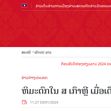
ຂ່າວເດັ່ນ
ຂ່າວການເມືອງ
ຂ່າວເສດຖະກິດ
ຂ່າວວັດທະນະທ
ສະເໜີ
ພັກປປ ລາວ
ຕ້ອນຮັບປີທ່ອງທ່ຽວລາວ 2024 ປະຊາຊົນລາວທຸ
ຂ່າວຕ່າງປະເທດ
ຫິມະຕົກໃນ ສ ເກົາຫຼີ ເມື່ອ
11:27 03/01/2024