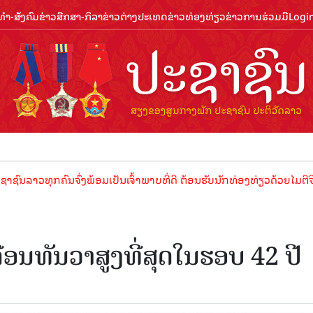
ຳ-ສັງຄົມ
ຂ່າວສືກສາ-ກິລາ
ຂ່າວຕ່າງປະເທດ
ຂ່າວທ່ອງທ່ຽວ
ຂ່າວການຮ່ວມມື
Logi
ກຄົນຈົ່ງພ້ອມເປັນເຈົ້າພາບທີ່ດີ ຕ້ອນຮັບນັກທ່ອງທ່ຽວດ້ວຍໄມຕີຈິດ ມິດຕະພ
ເດືອນທັນວາສູງທີ່ສຸດໃນຮອບ 42 ປີ