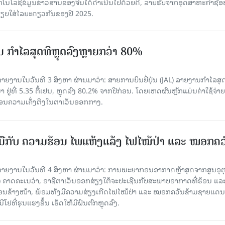
ກໂນໂລຊີຂໍ້ມູນຂ່າວສານຂອງຈີນໄດ້ດຳເນີນໄປດ້ວຍດີ, ລາຍຮັບຈາກອຸດສາຫະກຳຊັ
່ອທຽບໃສ່ໄລຍະດຽວກັນຂອງປີ 2025.
່ນ ກຳໄລສຸດທິຫຼຸດລົງຫຼາຍກວ່າ 80%
ຍງານໃນວັນທີ 3 ສິງຫາ ຜ່ານມາວ່າ: ສາຍການບິນຍີ່ປຸ່ນ (JAL) ລາຍງານກຳໄລສຸ
 ຢູ່ທີ່ 5.35 ຕື້ເຢນ, ຫຼຸດລົງ 80.2% ຈາກປີກ່ອນ. ໂດຍເຫດຜົນຫຼັກແມ່ນຄ່າໃຊ້ຈ່າຍ
້ນຍ້ອນຄວາມເຄັ່ງຕຶງໃນຕາເວັນອອກກາງ.
ືກັບ ຄວາມຮ້ອນ ໄພແຫ້ງແລ້ງ ໄຟໄໝ້ປ່າ ແລະ ໝອກຄວ
າຍງານໃນວັນທີ 4 ສິງຫາ ຜ່ານມາວ່າ: ການພະຍາກອນອາກາດຫຼ້າສຸດຈາກສູນອຸຕຸ
ຄາດຄະເນວ່າ, ອາຊີຕາເວັນອອກສ່ຽງໃຕ້ຈະປະເຊີນກັບສະພາບອາກາດທີ່ຮ້ອນ ແລ
ດືອນຂ້າງໜ້າ, ພ້ອມທັງມີຄວາມສ່ຽງເກີດໄຟໄໝ້ປ່າ ແລະ ໝອກຄວັນຂ້າມຊາຍແດນ
ຢທີ່ຮຸນແຮງຂຶ້ນ ເຮັດໃຫ້ມີຝົນຕົກຫຼຸດລົງ.