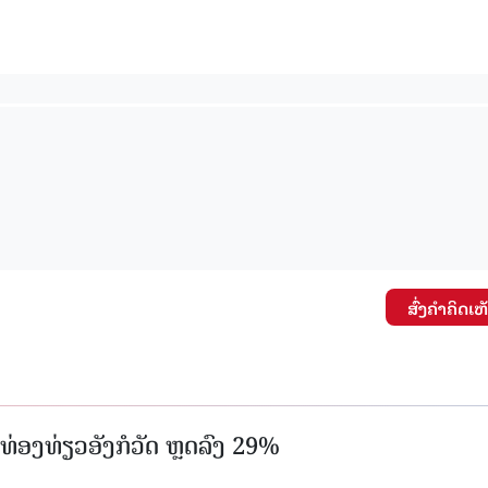
15.037(04-08-2026)
15.036(03-08-20
ສົ່ງຄໍາຄິດເຫ
່ອງທ່ຽວອັງກໍວັດ ຫຼດລົງ 29%