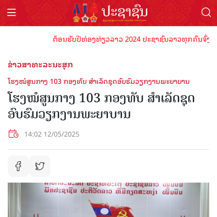
ຕ້ອນຮັບປີທ່ອງທ່ຽວລາວ 2024 ປະຊາຊົນລາວທຸກຄົນຈົ່ງພ້ອມເປັ
ຂ່າວສາທະລະນະສຸກ
ໂຮງໝໍສູນກາງ 103 ກອງທັບ ສຳເລັດຊຸດອົບຮົມວຽກງານພະຍາບານ
ໂຮງໝໍສູນກາງ 103 ກອງທັບ ສຳເລັດຊຸດ
ອົບຮົມວຽກງານພະຍາບານ
14:02 12/05/2025