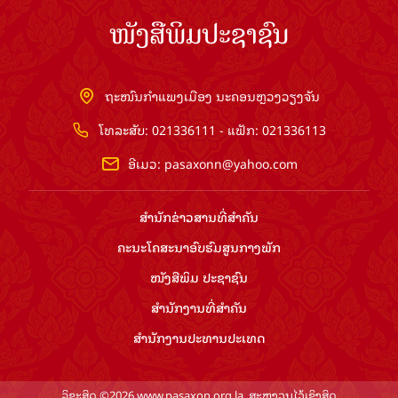
ໜັງສືພິມປະຊາຊົນ
ຖະໜົນກຳແພງເມືອງ ນະຄອນຫຼວງວຽງຈັນ
ໂທລະສັບ: 021336111 - ແຟັກ: 021336113
ອີເມວ:
pasaxonn@yahoo.com
ສຳ​ນັກ​ຂ່າວ​ສານ​ທີ່​ສຳ​ຄັນ​
ຄະນະໂຄສະນາອົບຮົມ​ສູນ​ກາງ​ພັກ
ໜັງສືພິມ ປະ​ຊາ​ຊົນ
ສຳ​ນັກ​ງານ​ທີ່​ສຳ​ຄັນ
ສຳ​ນັກ​ງານ​ປະ​ທານ​ປະ​ເທດ
ລິຂະສິດ ©2026 www.pasaxon.org.la. ສະຫງວນໄວ້ເຊິງສິດ