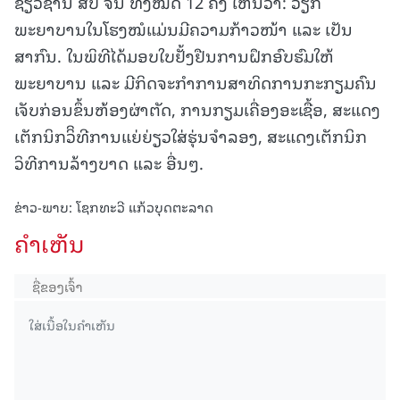
ຊ່ຽວຊານ ສປ ຈີນ ທັງໝົດ 12 ຄັ້ງ ເຫັນວ່າ: ວຽກ
ພະຍາບານໃນໂຮງໝໍແມ່ນມີຄວາມກ້າວໜ້າ ແລະ ເປັນ
ສາກົນ. ໃນພິທີໄດ້ມອບໃບຢັ້ງຢືນການຝຶກອົບຮົມໃຫ້
ພະຍາບານ ແລະ ມີກິດຈະກໍາການສາທິດການກະກຽມຄົນ
ເຈັບກ່ອນຂຶ້ນຫ້ອງຜ່າຕັດ, ການກຽມເຄື່ອງອະເຊື້ອ, ສະແດງ
ເຕັກນິກວິິທີການແຍ່ຍ່ຽວໃສ່ຮຸ່ນຈໍາລອງ, ສະແດງເຕັກນິກ
ວິທີການລ້າງບາດ ແລະ ອື່ນໆ.
ຂ່າວ-ພາບ: ໂຊກທະວີ ແກ້ວບຸດຕະລາດ
ຄໍາເຫັນ