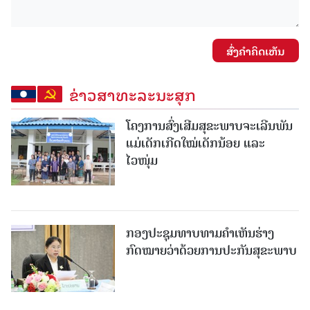
ສົ່ງຄໍາຄິດເຫັນ
ຂ່າວສາທະລະນະສຸກ
ໂຄງການສົ່ງເສີມສຸຂະພາບຈະເລີນພັນ
ແມ່ເດັກເກີດໃໝ່ເດັກນ້ອຍ ແລະ
ໄວໜຸ່ມ
ກອງປະຊຸມທາບທາມຄໍາເຫັນຮ່າງ
ກົດໝາຍວ່າດ້ວຍການປະກັນສຸຂະພາບ