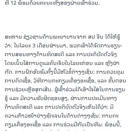
ທີ 12 ພ້ອມດ້ວຍຄະນະທັງສອງຝ່າຍເຂົ້າຮ່ວມ.
ສະຫາຍ ຊ່ຽວຊານດ້ານພະຍາບານຈາກ ສປ ຈີນ ໄດ້ໃຫ້ຮູ້
ວ່າ: ໃນໄລຍະ 3 ເດືອນຜ່ານມາ, ພວກເຮົາໄດ້ຈັດການຮຽນ-
ການສອນທາງດ້ານທິດສະດີ ແລະ ການປະຕິບັດຕົວຈິງ
ໂດຍເນັ້ນໃສ່ການດູແລຄົນເຈັບໃນໄລຍະກ່ອນ ແລະ ຫຼັງຜ່າ
ຕັດ. ການຝຶກອົບຮົມຄັ້ງນີ້ມີຫົວຂໍ້ຕ່າງໆເຊັ່ນ: ການຄວບຄຸມ
ການຕິດເຊື້ອ, ວິທີການກະກຽມເຄື່ອງອະເຊື້ອ, ແລະ ຂັ້ນຕອນ
ການຊ່ວຍເຫຼືອສຸກເສີນ. ຜູ້ເຂົ້າຮ່ວມໄດ້ເອົາໃຈໃສ່ໃນການຮຽນ
ຮູ້ ແລະ ມີຄວາມຮັບຜິດຊອບສູງ, ຜ່ານການປະເມີນທາງ
ດ້ານທິດສະດີ ແລະ ການປະຕິບັດຕົວຈິງເຫັນໄດ້ວ່າ: ມີ
ຄວາມກ້າວໜ້າຢ່າງຊັດເຈນໃນດ້ານຕ່າງໆເຊັ່ນ: ການກະ
ກຽມເຄື່ອງອະເຊື້ອ ແລະ ການຮ່ວມມືກັນເປັນທີມ. ພ້ອມນີ້,