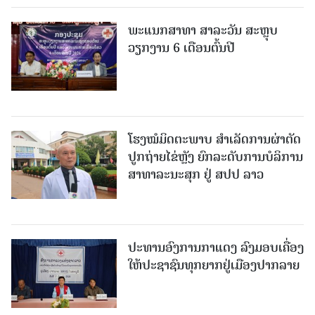
ພະແນກສາທາ ສາລະວັນ ສະຫຼຸບ
ວຽກງານ 6 ເດືອນຕົ້ນປີ
ໂຮງໝໍມິດຕະພາບ ສໍາເລັດການຜ່າຕັດ
ປູກຖ່າຍໄຂ່ຫຼັງ ຍົກລະດັບການບໍລິການ
ສາທາລະນະສຸກ ຢູ່ ສປປ ລາວ
ປະທານອົງການກາແດງ ລົງມອບເຄື່ອງ
ໃຫ້ປະຊາຊົນທຸກຍາກຢູ່ເມືອງປາກລາຍ