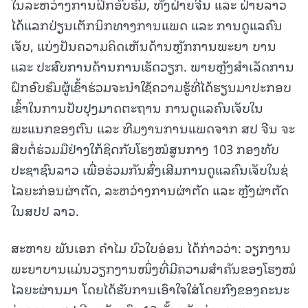
ໃນລະຫວ່າງການຝຶກອົບຮົມ, ທັງຝ່າຍຈີນ ແລະ ຝ່າຍລາວ
ໄດ້ແລກປ່ຽນເຕັກນິກທາງການແພດ ແລະ ການດູແລຄົນ
ເຈັບ, ແບ່ງປັນຄວາມຄິດເຫັນດ້ານຫຼັກການພະຍາ ບານ
ແລະ ປະສົບການດ້ານການເຮັດວຽກ. ພາຍຫຼັງສຳເລັດການ
ຝຶກອົບຮົມຜູ້ເຂົ້າຮ່ວມຈະນໍາໃຊ້ຄວາມຮູ້ທີ່ໄດ້ຮຽນມາປະກອບ
ເຂົ້າໃນການປັບປຸງມາດຕະຖານ ການດູແລຄົນເຈັບໃນ
ພະແນກຂອງຕົນ ແລະ ທີມງານການແພດຈາກ ສປ ຈີນ ຈະ
ສືບຕໍ່ຮ່ວມມືຢ່າງໃກ້ຊິດກັບໂຮງໝໍສູນກາງ 103 ກອງທັບ
ປະຊາຊົນລາວ ເພື່ອຮ່ວມກັນສົ່ງເສີມການດູແລຄົນເຈັບໃນຊ່
ໄລຍະກ່ອນຜ່າຕັດ, ລະຫວ່າງການຜ່າຕັດ ແລະ ຫຼັງຜ່າຕັດ
ໃນສປປ ລາວ.
ສະຫາຍ ພັນເອກ ຄໍາໄມ ບົວໃບອ່ອນ ໄດ້ກ່າວວ່າ: ວຽກງານ
ພະຍາບານແມ່ນວຽກງານໜຶ່ງທີ່ມີຄວາມສໍາຄັນຂອງໂຮງໝໍ
ໄລຍະຜ່ານມາ ໂດຍໄດ້ຮັບການເອົາໃຈໃສ່ໂດຍກົງຂອງຄະນະ