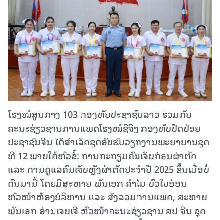
ໂຮງໝໍສູນກາງ 103 ກອງທັບປະຊາຊົນລາວ ຮ່ວມກັບ
ຄະນະຊ່ຽວຊານການແພດໂຮງໝໍຊີຈິງ ກອງທັບປົດປ່ອຍ
ປະຊາຊົນຈີນ ໄດ້ສຳເລັດຊຸດອົບຮົມວຽກງານພະຍາບານຊຸດ
ທີ 12 ພາຍໃຕ້ຫົວຂໍ້: ການກະກຽມຄົນເຈັບກ່ອນຜ່າຕັດ
ແລະ ການດູແລຄົນເຈັບຫຼັງຜ່າຕັດປະຈຳປີ 2025 ຂຶ້ນເມື່ອບໍ່
ດົນມານີ້ ໂດຍມີສະຫາຍ ພັນເອກ ຄໍາໄມ ບົວໃບອ່ອນ
ຫົວໜ້າຫ້ອງບໍລິຫານ ແລະ ສັງລວມການແພດ, ສະຫາຍ
ພັນເອກ ອ່ານເຈຍເຈີ ຫົວໜ້າຄະນະຊ່ຽວຊານ ສປ ຈີນ ຊຸດ