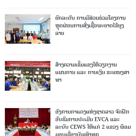
ຍົກລະດັບ ການມີສ່ວນຮ່ວມໂຄງການ
ຫຼຸດຜ່ອນການສົ່ງເຊື້ອພະຍາດໄຂ້ຍຸງ
ລາຍ
ສ້າງຄວາມເຂັ້ມແຂງໃຫ້ວຽກງານ
ແຜນການ ແລະ ການເງິນ ຂະແໜງສາ
ທາ
ອົງການກາແດງແຫ່ງຊາດລາວ ຈັດຝຶກ
ອົບຮົມການປະເມີນ EVCA ແລະ
ລະບົບ CEWS ໃຫ້ແກ່ 2 ແຂວງ ພ້ອມ
ມອບເຄື່ອງບັນເທົາທຸກ