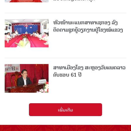
ຫົວໜ້າພະແນກສາທາເຊກອງ ລົງ
ຕິດຕາມຊຸກຍູ້ວຽກງານຢູ່ໂຮງໝໍແຂວງ
ສາທາເມືອງໂຂງ ສະຫຼອງວັນແພດລາວ
ຄົບຮອບ 61 ປີ
ເພີ່ມເຕີມ