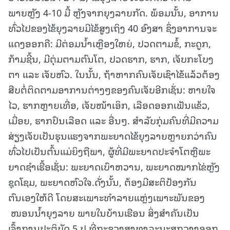
ພາຍຫຼັງ 4-10 ມື້ ຫຼັງຈາກຍຸງລາຍກັດ. ພ້ອມນັ້ນ, ອາການ
ທົ່ວໄປຂອງໄຂ້ຍຸງລາຍມີໄຂ້ສູງເຖິງ 40 ອົງສາ ຊຶ່ງອາການຈະ
ແດງອອກຄື: ມີຕ່ອມນໍ້າເຫຼືອງໃຫຍ່, ປວດຕາມຂໍ້, ກະດູກ,
ກ້າມຊີ້ນ, ມີຕຸ່ມຕາມຕົນໂຕ, ປວດຮາກ, ຮາກ, ເຈັບກະໂບງ
ຕາ ແລະ ເຈັບຫົວ. ໃນນັ້ນ, ຖ້າຫາກຄົນເຈັບເຊົາໄຂ້ແລ້ວຕ້ອງ
ສືບຕໍ່ຕິດຕາມອາການຕ່າງໆຂອງຄົນເຈັບອີກເຊັ່ນ: ຫາຍໃຈ
ໄວ, ຮາກຫຼາຍເທື່ອ, ເຈັບໜ້າເອິກ, ເລືອດອອກເຟັນແຂ້ວ,
ເມື່ອຍ, ຮາກປົນເລືອດ ແລະ ອື່ນໆ. ສໍາລັບກຸ່ມຄົນທີ່ມີຄວາມ
ສ່ຽງເຈັບເປັນຮຸນແຮງຈາກພະຍາດໄຂ້ຍຸງລາຍຫຼາຍກວ່າຄົນ
ທົ່ວໄປເປັນຕົ້ນແມ່ຍິງຖືພາ, ຜູ້ທີ່ມີພະຍາດປະຈຳໂຕຫຼືພະ
ຍາດຊໍາເຮື້ອເຊັ່ນ: ພະຍາດເບົາຫວານ, ພະຍາດໝາກໄຂ່ຫຼັງ
ຊຸດໂຊມ, ພະຍາດຫົວໃຈ.ດັ່ງນັ້ນ, ຕ້ອງມີສະຕິປ້ອງກັນ
ຕົນເອງໃຫ້ດີ ໂດຍສະເພາະທໍາລາຍແຫຼ່ງເພາະພັນຂອງ
ໜອນນໍ້າຍຸງລາຍ ພາຍໃນບ້ານເຮືອນ ສິ່ງສຳຄັນເປັນ
ເຈົ້າການປະຕິບັດ 5 ປ ທີ່ກະຊວງສາທາລະນະສຸກວາງອອກ