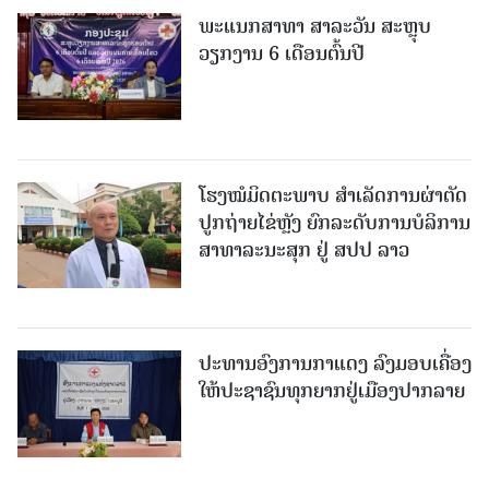
ພະແນກສາທາ ສາລະວັນ ສະຫຼຸບ
ວຽກງານ 6 ເດືອນຕົ້ນປີ
ໂຮງໝໍມິດຕະພາບ ສໍາເລັດການຜ່າຕັດ
ປູກຖ່າຍໄຂ່ຫຼັງ ຍົກລະດັບການບໍລິການ
ສາທາລະນະສຸກ ຢູ່ ສປປ ລາວ
ປະທານອົງການກາແດງ ລົງມອບເຄື່ອງ
ໃຫ້ປະຊາຊົນທຸກຍາກຢູ່ເມືອງປາກລາຍ