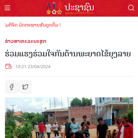
ຕີຈິດ ມິດຕະພາບອັນດູດດື່ມ !
ຂ່າວສາທະລະນະສຸກ
ຮ່ວມແຮງຮ່ວມໃຈກັນຕ້ານພະຍາດໄຂ້ຍຸງລາຍ
10:21 23/04/2024