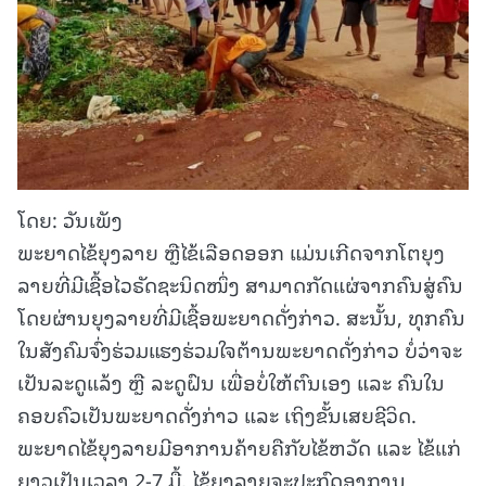
ໂດຍ: ວັນເພັງ
ພະຍາດໄຂ້ຍຸງລາຍ ຫຼືໄຂ້ເລືອດອອກ ແມ່ນເກີດຈາກໂຕຍຸງ
ລາຍທີ່ມີເຊື້ອໄວຣັດຊະນິດໜຶ່ງ ສາມາດກັດແຜ່ຈາກຄົນສູ່ຄົນ
ໂດຍຜ່ານຍຸງລາຍທີ່ມີເຊື້ອພະຍາດດັ່ງກ່າວ. ສະນັ້ນ, ທຸກຄົນ
ໃນສັງຄົມຈົ່ງຮ່ວມແຮງຮ່ວມໃຈຕ້ານພະຍາດດັ່ງກ່າວ ບໍ່ວ່າຈະ
ເປັນລະດູແລ້ງ ຫຼື ລະດູຝົນ ເພື່ອບໍ່ໃຫ້ຕົນເອງ ແລະ ຄົນໃນ
ຄອບຄົວເປັນພະຍາດດັ່ງກ່າວ ແລະ ເຖິງຂັ້ນເສຍຊີວິດ.
ພະຍາດໄຂ້ຍຸງລາຍມີອາການຄ້າຍຄືກັບໄຂ້ຫວັດ ແລະ ໄຂ້ແກ່
ຍາວເປັນເວລາ 2-7 ມື້, ໄຂ້ຍຸງລາຍຈະປະກົດອາການ