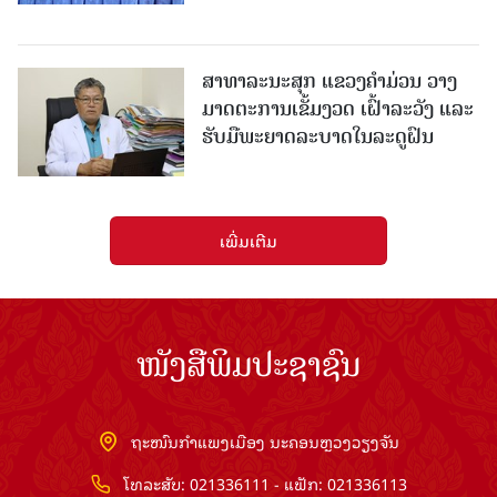
ສາທາລະນະສຸກ ແຂວງຄໍາມ່ວນ ວາງ
ມາດຕະການເຂັ້ມງວດ ເຝົ້າລະວັງ ແລະ
ຮັບມືພະຍາດລະບາດໃນລະດູຝົນ
ເພີ່ມເຕີມ
ໜັງສືພິມປະຊາຊົນ
ຖະໜົນກຳແພງເມືອງ ນະຄອນຫຼວງວຽງຈັນ
ໂທລະສັບ: 021336111 - ແຟັກ: 021336113