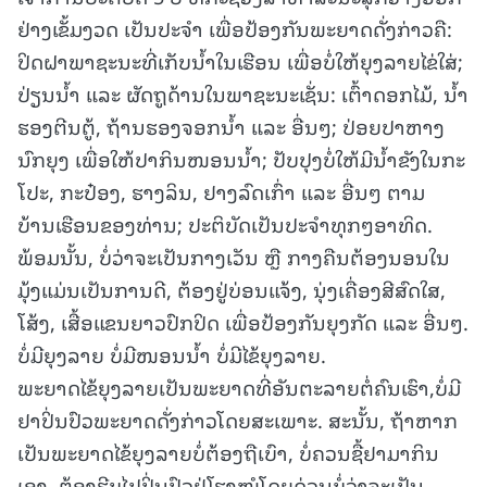
ຢ່າງເຂັ້ມງວດ ເປັນປະຈຳ ເພື່ອປ້ອງກັນພະຍາດດັ່ງກ່າວຄື:
ປິດຝາພາຊະນະທີ່ເກັບນໍ້າໃນເຮືອນ ເພື່ອບໍ່ໃຫ້ຍຸງລາຍໄຂ່ໃສ່;
ປ່ຽນນໍ້າ ແລະ ຜັດຖູດ້ານໃນພາຊະນະເຊັ່ນ: ເຕົ້າດອກໄມ້, ນໍ້າ
ຮອງຕີນຕູ້, ຖ້ານຮອງຈອກນໍ້າ ແລະ ອື່ນໆ; ປ່ອຍປາຫາງ
ນົກຍຸງ ເພື່ອໃຫ້ປາກິນໜອນນໍ້າ; ປັບປຸງບໍ່ໃຫ້ມີນໍ້າຂັງໃນກະ
ໂປະ, ກະປ໋ອງ, ຮາງລິນ, ຢາງລົດເກົ່າ ແລະ ອື່ນໆ ຕາມ
ບ້ານເຮືອນຂອງທ່ານ; ປະຕິບັດເປັນປະຈຳທຸກໆອາທິດ.
ພ້ອມນັ້ນ, ບໍ່ວ່າຈະເປັນກາງເວັນ ຫຼື ກາງຄືນຕ້ອງນອນໃນ
ມຸ້ງແມ່ນເປັນການດີ, ຕ້ອງຢູ່ບ່ອນແຈ້ງ, ນຸ່ງເຄື່ອງສີສົດໃສ,
ໂສ້ງ, ເສື້ອແຂນຍາວປົກປິດ ເພື່ອປ້ອງກັນຍຸງກັດ ແລະ ອື່ນໆ.
ບໍ່ມີຍຸງລາຍ ບໍ່ມີໜອນນໍ້າ ບໍ່ມີໄຂ້ຍຸງລາຍ.
ພະຍາດໄຂ້ຍຸງລາຍເປັນພະຍາດທີ່ອັນຕະລາຍຕໍ່ຄົນເຮົາ,ບໍ່ມີ
ຢາປິ່ນປົວພະຍາດດັ່ງກ່າວໂດຍສະເພາະ. ສະນັ້ນ, ຖ້າຫາກ
ເປັນພະຍາດໄຂ້ຍຸງລາຍບໍ່ຕ້ອງຖືເບົາ, ບໍ່ຄວນຊື້ຢາມາກິນ
ເອງ, ຕ້ອງຮີບໄປປິ່ນປົວຢູ່ໂຮງໝໍໂດຍດ່ວນບໍ່ວ່າຈະເປັນ