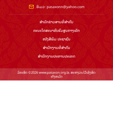
ອີເມວ:
pasaxonn@yahoo.com
ສຳ​ນັກ​ຂ່າວ​ສານ​ທີ່​ສຳ​ຄັນ​
ຄະນະໂຄສະນາອົບຮົມ​ສູນ​ກາງ​ພັກ
ໜັງສືພິມ ປະ​ຊາ​ຊົນ
ສຳ​ນັກ​ງານ​ທີ່​ສຳ​ຄັນ
ສຳ​ນັກ​ງານ​ປະ​ທານ​ປະ​ເທດ
ລິຂະສິດ ©2026 www.pasaxon.org.la. ສະຫງວນໄວ້ເຊິງສິດ
ທັງຫມົດ