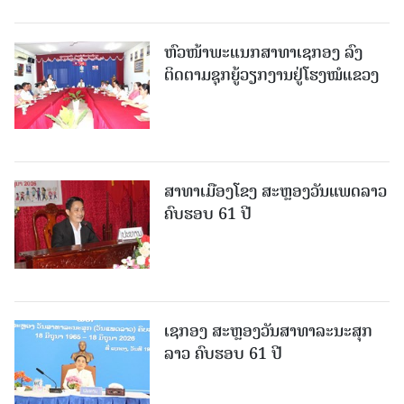
ຫົວໜ້າພະແນກສາທາເຊກອງ ລົງ
ຕິດຕາມຊຸກຍູ້ວຽກງານຢູ່ໂຮງໝໍແຂວງ
ສາທາເມືອງໂຂງ ສະຫຼອງວັນແພດລາວ
ຄົບຮອບ 61 ປີ
ເຊກອງ ສະຫຼອງວັນສາທາລະນະສຸກ
ລາວ ຄົບຮອບ 61 ປີ