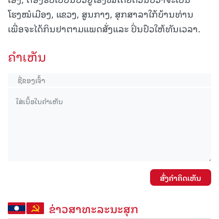
ໂຮງໝໍເມືອງ, ແຂວງ, ສູນກາງ, ສຸກສາລາໃກ້ບ້ານທ່ານ
ເພື່ອຈະໄດ້ກິນຢາຕາມແພດສັ່ງແລະ ປິ່ນປົວໃຫ້ທັນເວລາ.
ຄໍາເຫັນ
ສົ່ງຄໍາຄິດເຫັນ
ຂ່າວສາທະລະນະສຸກ