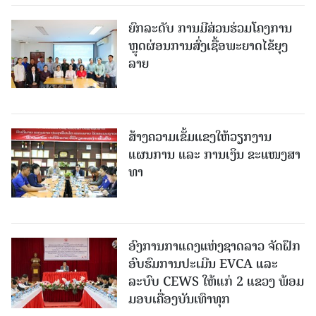
ຍົກລະດັບ ການມີສ່ວນຮ່ວມໂຄງການ
ຫຼຸດຜ່ອນການສົ່ງເຊື້ອພະຍາດໄຂ້ຍຸງ
ລາຍ
ສ້າງຄວາມເຂັ້ມແຂງໃຫ້ວຽກງານ
ແຜນການ ແລະ ການເງິນ ຂະແໜງສາ
ທາ
ອົງການກາແດງແຫ່ງຊາດລາວ ຈັດຝຶກ
ອົບຮົມການປະເມີນ EVCA ແລະ
ລະບົບ CEWS ໃຫ້ແກ່ 2 ແຂວງ ພ້ອມ
ມອບເຄື່ອງບັນເທົາທຸກ