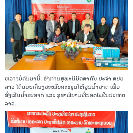
ຫວ່າງບໍ່ດົນມານີ້, ອົງການສຸພະນິມິດສາກົນ ປະຈຳ ສປປ
ລາວ ໄດ້ມອບເຄື່ອງສະໜັບສະໜູນໃຫ້ສູນນໍ້າສາດ ເພື່ອ
ສົ່ງເສີມນໍ້າສະອາດ ແລະ ສຸຂາພິບານທີ່ປອດໄພໃນປະເທດ
ລາວ.