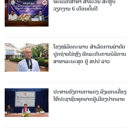
ພະແນກສາທາ ສາລະວັນ ສະຫຼຸບ
ວຽກງານ 6 ເດືອນຕົ້ນປີ
ໂຮງໝໍມິດຕະພາບ ສໍາເລັດການຜ່າຕັດ
ປູກຖ່າຍໄຂ່ຫຼັງ ຍົກລະດັບການບໍລິການ
ສາທາລະນະສຸກ ຢູ່ ສປປ ລາວ
ປະທານອົງການກາແດງ ລົງມອບເຄື່ອງ
ໃຫ້ປະຊາຊົນທຸກຍາກຢູ່ເມືອງປາກລາຍ