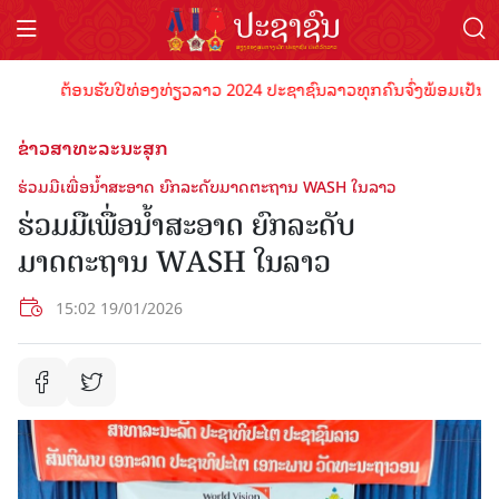
ຕ້ອນຮັບປີທ່ອງທ່ຽວລາວ 2024 ປະຊາຊົນລາວທຸກຄົນຈົ່ງພ້ອມເປັນເຈົ້າພ
ຂ່າວສາທະລະນະສຸກ
ຮ່ວມມືເພື່ອນໍ້າສະອາດ ຍົກລະດັບມາດຕະຖານ WASH ໃນລາວ
ຮ່ວມມືເພື່ອນໍ້າສະອາດ ຍົກລະດັບ
ມາດຕະຖານ WASH ໃນລາວ
15:02 19/01/2026