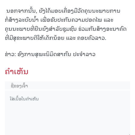
ນອກຈາກນັ້ນ, ຍັງໄດ້ມອບເຄື່ອງມືວັດຄຸນນະພາບການ
ກໍ່ສ້າງລະບົບນໍ້າ ເພື່ອຮັບປະກັນຄວາມປອດໄພ ແລະ
ຄຸນນະພາບທີ່ຍືນຍົງສຳລັບຊຸມຊົນ ຮ່ວມກັນສ້າງອະນາຄົດ
ທີ່ມີສຸຂະພາບດີໃຫ້ເດັກນ້ອຍ ແລະ ຄອບຄົວລາວ.
ຂ່າວ: ອົງການສຸພະນິມິດສາກົນ ປະຈຳລາວ
ຄໍາເຫັນ