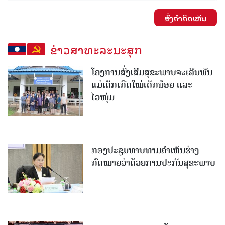
ສົ່ງຄໍາຄິດເຫັນ
ຂ່າວສາທະລະນະສຸກ
ໂຄງການສົ່ງເສີມສຸຂະພາບຈະເລີນພັນ
ແມ່ເດັກເກີດໃໝ່ເດັກນ້ອຍ ແລະ
ໄວໜຸ່ມ
ກອງປະຊຸມທາບທາມຄໍາເຫັນຮ່າງ
ກົດໝາຍວ່າດ້ວຍການປະກັນສຸຂະພາບ