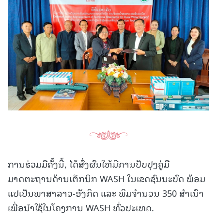
ການຮ່ວມມືຄັ້ງນີ້, ໄດ້ສົ່ງຜົນໃຫ້ມີການປັບປຸງຄູ່ມື
ມາດຕະຖານດ້ານເຕັກນິກ WASH ໃນເຂດຊົນນະບົດ ພ້ອມ
ແປເປັນພາສາລາວ-ອັງກິດ ແລະ ພິມຈຳນວນ 350 ສຳເນົາ
ເພື່ອນຳໃຊ້ໃນໂຄງການ WASH ທົ່ວປະເທດ.