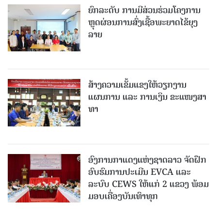
ຍົກລະດັບ ການມີສ່ວນຮ່ວມໂຄງການ
ຫຼຸດຜ່ອນການສົ່ງເຊື້ອພະຍາດໄຂ້ຍຸງ
ລາຍ
ສ້າງຄວາມເຂັ້ມແຂງໃຫ້ວຽກງານ
ແຜນການ ແລະ ການເງິນ ຂະແໜງສາ
ທາ
ອົງການກາແດງແຫ່ງຊາດລາວ ຈັດຝຶກ
ອົບຮົມການປະເມີນ EVCA ແລະ
ລະບົບ CEWS ໃຫ້ແກ່ 2 ແຂວງ ພ້ອມ
ມອບເຄື່ອງບັນເທົາທຸກ