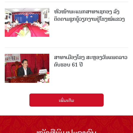
ຫົວໜ້າພະແນກສາທາເຊກອງ ລົງ
ຕິດຕາມຊຸກຍູ້ວຽກງານຢູ່ໂຮງໝໍແຂວງ
ສາທາເມືອງໂຂງ ສະຫຼອງວັນແພດລາວ
ຄົບຮອບ 61 ປີ
ເພີ່ມເຕີມ