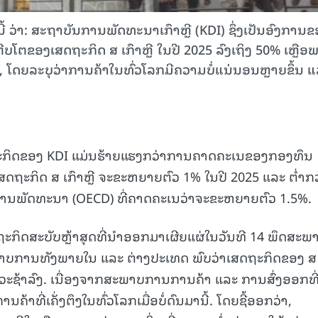
 ວ່າ: ສະຖາບັນການພັດທະນາເກົາຫຼີ (KDI) ຊຶ່ງເປັນອົງການຂ
ບໂຕຂອງເສດຖະກິດ ສ ເກົາຫຼີ ໃນປີ 2025 ລົງເຖິງ 50% ເຫຼືອ
ໂດຍລະບຸວ່າການຄ້າໃນທົ່ວໂລກມີຄວາມບໍ່ແນ່ນອນຫຼາຍຂຶ້ນ 
ຖະກິດຂອງ KDI ແມ່ນຮ້າຍແຮງກວ່າການຄາດຄະເນຂອງກອງທຶນ
ເສດຖະກິດ ສ ເກົາຫຼີ ຈະຂະຫຍາຍຕົວ 1% ໃນປີ 2025 ແລະ ຕ່ຳກວ
ການພັດທະນາ (OECD) ທີ່ຄາດຄະເນວ່າຈະຂະຫຍາຍຕົວ 1.5%.
ະກິດສະບັບຫຼ້າສຸດທີ່ນຳອອກມາເຜີຍແຜ່ໃນວັນທີ 14 ພຶດສະພ
ພາບການທັງພາຍໃນ ແລະ ຕ່າງປະເທດ ພົບວ່າເສດຖະກິດຂອງ ສ
ຫວະຊ້າລົງ. ເນື່ອງຈາກສະພາບການການຄ້າ ແລະ ການສົ່ງອອກທີ
້າທີ່ເຄັ່ງຕຶງໃນທົ່ວໂລກເມື່ອບໍ່ດົນມານີ້. ໂດຍຊີ້ອອກວ່າ,