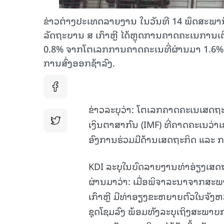
ຂ່າວຕ່າງປະເທດລາຍງານ ໃນວັນທີ 14 ພຶດສະພານີ້
ລັດຖະບານ ສ ເກົາຫຼີ ໄດ້ຫຼຸດການຄາດຄະເນການເຕີ
0.8% ຈາກໂຕເລກການຄາດຄະເນທີ່ຜ່ານມາ 1.6%, 
ການສົ່ງອອກຊ້າລົງ.
ຂ່າວລະບຸວ່າ: ໂຕເລກຄາດຄະເນເສດ
ເງິນຕາສາກົນ (IMF) ທີ່ຄາດຄະເນວ່າ
ອົງການຮ່ວມມືດ້ານເສດຖະກິດ ແລະ 
KDI ລະບຸໃນບົດລາຍງານທ່າອ່ຽງເສດຖ
ຜ່ານມາວ່າ: ເມື່ອພິຈາລະນາຈາກສະ
ເກົາຫຼີ ມີທ່າອຽງຂະຫຍາຍຕົວໃນຈັງ
ຊຸດໂຊມລົງ ພ້ອມທັງລະບຸເຖິງສະພາບການຄ