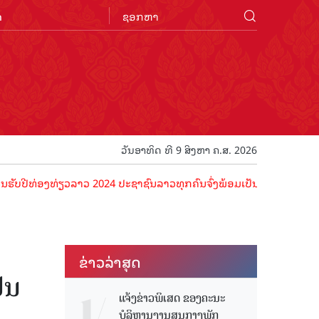
n
ວັນອາທິດ ທີ 9 ສິງຫາ ຄ.ສ. 2026
່ອງທ່ຽວລາວ 2024 ປະຊາຊົນລາວທຸກຄົນຈົ່ງພ້ອມເປັນເຈົ້າພາບທີ່ດີ ຕ້ອນຮັບນ
ຂ່າວ​ລ່າ​ສຸດ
ັນ
ແຈ້ງຂ່າວພິເສດ ຂອງຄະນະ
ບໍລິຫານງານສູນກາງພັກ