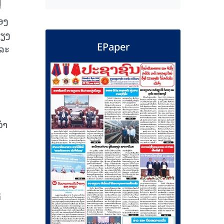
ອງ
ພຽງ
EPaper
ແລະ
່າ
າ
່