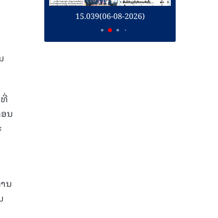
26)
15.039(06-08-2026)
1
ນ
ີ່
ກອນ
ະ
ງການ
ນ