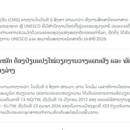
ຈີນ (CMG) ລາຍງານໃນວັນທີ 6 ສິງຫາ ຜ່ານມາວ່າ: ອົງການສຶກສາວິທະຍາສາດ
ຊາຊາດ ຫຼື UNESCO ທີ່ມີສຳນັກງານໃຫຍ່ຕັ້ງຢູ່ນະຄອນ​ຫຼວງປາຣີ ປະເທດຝຣັ່ງ
ກຳມະການຮ່ວມວ່າດ້ວຍນະຄອນຫຼວງແຫ່ງສະຖາປັດຕະຍະກຳໂລກ, ປັກກິ່ງ ໄດ້ຮັ
ົງການ UNESCO ແລະ ສະມາ​ຄົມສະຖາປະນິກສາກົນ ປະຈຳປີ 2029.
ັ້ນໜັກ ຕ້ອງ​ປ່ຽນ​ແປງ​ໃໝ່​ວຽກ​ງານ​ວາງ​ແຜນ​ຜັງ ແລະ ​ພັດ
ຄງ​ລ່າງ
າຍງານວ່າ: ໃນ​ວັນ​ທີ 6 ສິງ​ຫາ ຜ່ານມາ, ທ່ານ ໂຕ​ເລິມ ເລ​ຂາ​ທິ​ການ​ໃຫຍ່​ຄະ​ນ
​ກອມ​ມູ​ນິດ ຫວຽດ​ນາມ ປະ​ທານ​ປະ​ເທດຫວຽດ​ນາມ ໄດ້​ເປັນ​ປະ​ທານ​ການ​ເຮັດ​ວຽກ​ກ
ບັດ​ມະ​ຕິ​ເລກ​ທີ 13-NQ/TW, ລົງວັນ​ທີ 16 ມັງ​ກອນ 2012 ຂອງ ຄະ​ນະ​ບໍ​ລິ​ຫານ​ງານ​ສ
– KL/TW, ​ລົງວັນ​ທີ 23 ກຸມ​ພາ 2024 ຂອງ​ກົມ​ການ​ເມື​ອງ​ຊຸດ​ທີ XIII ກ່ຽວ​ກັບ​ການກ
າຍ​ເປັນ​ປະ​ເທດ​ອຸດ​ສາ​ຫະ​ກຳ​ຕາມ​ທິດ​ທັນ​ສະ​ໄໝ​ໂດຍ​ພື້ນ​ຖານ.