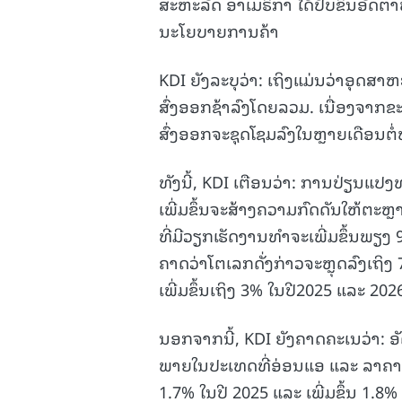
ສະຫະລັດ ອາເມຣິກາ ໄດ້ປັບຂຶ້ນອັດຕາ
ນະໂຍບາຍການຄ້າ
KDI ຍັງລະບຸວ່າ: ເຖິງແມ່ນວ່າອຸດສ
ສົ່ງອອກຊ້າລົງໂດຍລວມ. ເນື່ອງຈາ
ສົ່ງອອກຈະຊຸດໂຊມລົງໃນຫຼາຍເດືອນຕ
ທັງນີ້, KDI ເຕືອນວ່າ: ການປ່ຽນແ
ເພີ່ມຂຶ້ນຈະສ້າງຄວາມກົດດັນໃຫ້ຕ
ທີ່ມີວຽກເຮັດງານທຳຈະເພີ່ມຂຶ້ນພຽງ 
ຄາດວ່າໂຕເລກດັ່ງກ່າວຈະຫຼຸດລົງເຖິ
ເພີ່ມຂຶ້ນເຖິງ 3% ໃນປີ2025 ແລະ 202
ນອກຈາກນີ້, KDI ຍັງຄາດຄະເນວ່າ: ອັດ
ພາຍໃນປະເທດທີ່ອ່ອນແອ ແລະ ລາຄານ້ຳມ
1.7% ໃນປີ 2025 ແລະ ເພີ່ມຂຶ້ນ 1.8%