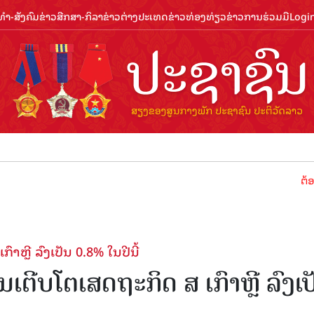
ຳ-ສັງຄົມ
ຂ່າວສືກສາ-ກິລາ
ຂ່າວຕ່າງປະເທດ
ຂ່າວທ່ອງທ່ຽວ
ຂ່າວການຮ່ວມມື
Logi
ຕ້ອນຮັບປີທ
ຫຼີ ລົງເປັນ 0.8% ໃນປີນີ້
ຕີບໂຕເສດຖະກິດ ສ ເກົາຫຼີ ລົງເປ