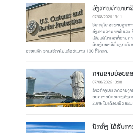
ອົງການດ່ານພາສີ
07/08/2026 13:11
ວິທະຍຸໂທລະພາບສູນກາງຈີ
ອົງການດ່ານພາສີ ແລະ 
ເຜີຍແຜ່ໂຕເລກຕໍ່ສານກາ
ຄືນເງິນພາສີທີ່ຮຽກເກັ
ສະຫະລັດ ອາເມຣິກາໄປແລ້ວປະມານ 100 ຕື້ໂດລາ.
ການຂາຍຍ່ອຍຂອ
07/08/2026 13:08
ຂ່າວຕ່າງປະເທດລາຍງານວ
ຍອດຂາຍຍ່ອຍຂອງສິງກະໂປ
2.9% ໃນເດືອນພຶດສະພ
ປັກກິ່ງ ໄດ້ຮັ