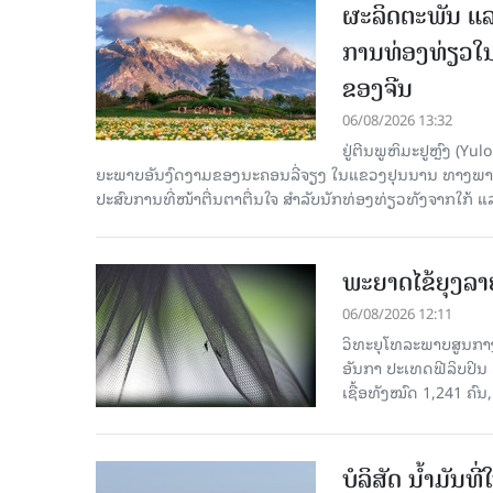
ຜະລິດຕະພັນ ແລ
ການທ່ອງທ່ຽວໃນ
ຂອງຈີນ
06/08/2026 13:32
ຢູ່ຕີນພູຫິມະຢູຫຼົງ (
ຍະພາບອັນງົດງາມຂອງນະຄອນລີ່ຈຽງ ໃນແຂວງຢຸນນານ ທາງພາກຕາເ
ປະສົບການທີ່ໜ້າຕື່ນຕາຕື່ນໃຈ ສຳລັບນັກທ່ອງທ່ຽວທັງຈາກໃກ້ ແ
ພະຍາດໄຂ້ຍຸງລາ
06/08/2026 12:11
ວິທະຍຸໂທລະພາບສູນກາງຈ
ອັນກາ ປະເທດຟີລິບປິນ 
ເຊື້ອ​ທັງ​ໝົດ 1,241 ຄົນ
ບໍລິສັດ ນ້ຳມັນ