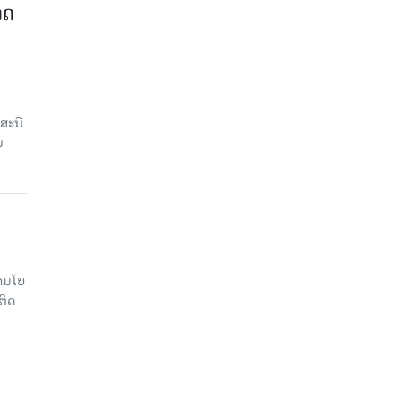
າດ
ສະນີ
ນ
າມໂບ​
ຕິດ