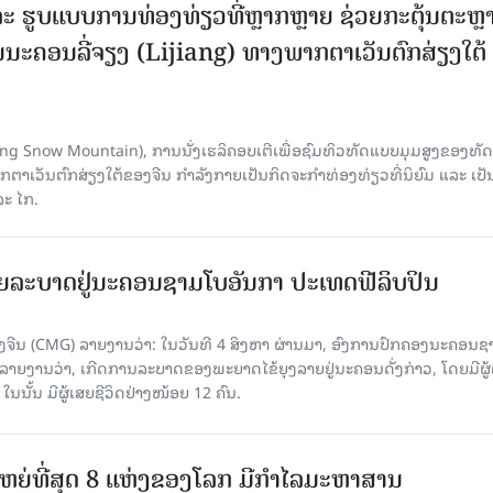
ະ ຮູບແບບການທ່ອງທ່ຽວທີ່ຫຼາກຫຼາຍ ຊ່ວຍກະຕຸ້ນຕະຫຼ
ນະຄອນລີ່ຈຽງ (Lijiang) ທາງພາກຕາເວັນຕົກສ່ຽງໃຕ້
Yulong Snow Mountain), ການນັ່ງເຮລິຄອບເຕີເພື່ອຊົມທິວທັດແບບມຸມສູງຂອງທັດ
ວັນຕົກສ່ຽງໃຕ້ຂອງຈີນ ກຳລັງກາຍເປັນກິດຈະກຳທ່ອງທ່ຽວທີ່ນິຍົມ ແລະ ເປັ
ລະ ໄກ.
ຍລະບາດຢູ່ນະຄອນຊາມໂບ​ອັນກາ ປະເທດຟີລິບປິນ
ີນ (CMG) ລາຍງານວ່າ: ໃນວັນທີ 4 ສິງ​ຫາ ຜ່ານມາ, ອົງການ​ປົກ​ຄອງນະຄອນຊ
ລາຍ​ງານວ່າ, ເກີດ​ການລະບາດ​ຂອງພະຍາດໄຂ້ຍຸງລາຍຢູ່ນະຄອນດັ່ງກ່າວ, ໂດຍມີຜູ້
, ໃນນັ້ນ ມີຜູ້ເສຍຊີວິດຢ່າງໜ້ອຍ 12 ຄົນ.
ທີ່ໃຫຍ່ທີ່ສຸດ 8 ແຫ່ງຂອງໂລກ ມີກຳໄລມະຫາສານ