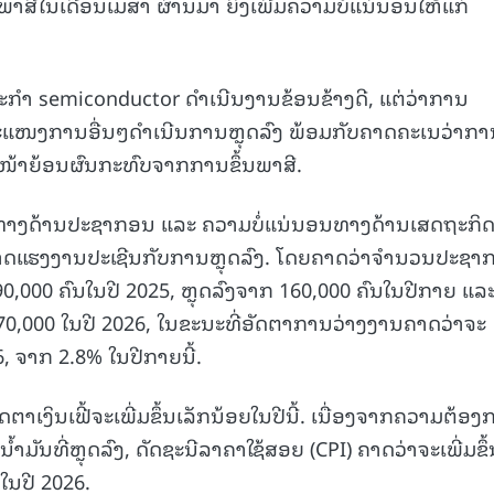
ພາສີໃນເດືອນເມສາ ຜ່ານມາ ຍິ່ງເພີ່ມຄວາມບໍ່ແນ່ນອນໃຫ້ແກ່
15.040(07-08-20
າຫະກໍາ semiconductor ດຳເນີນງານຂ້ອນຂ້າງດີ, ແຕ່ວ່າການ
ກຂະແໜງການອື່ນໆດຳເນີນການຫຼຸດລົງ ພ້ອມກັບຄາດຄະເນວ່າກາ
ໍ່ໜ້າຍ້ອນຜົນກະທົບຈາກການຂຶ້ນພາສີ.
ປງທາງດ້ານປະຊາກອນ ແລະ ຄວາມບໍ່ແນ່ນອນທາງດ້ານເສດຖະກິດທ
ະຫຼາດແຮງງານປະເຊີນກັບການຫຼຸດລົງ. ໂດຍຄາດວ່າຈຳນວນປະຊາ
90,000 ຄົນໃນປີ 2025, ຫຼຸດລົງຈາກ 160,000 ຄົນໃນປີກາຍ ແລ
ງ 70,000 ໃນປີ 2026, ໃນຂະນະທີ່ອັດຕາການວ່າງງານຄາດວ່າຈະ
6, ຈາກ 2.8% ໃນປີກາຍນີ້.
ຕາເງິນເຟີ້ຈະເພີ່ມຂຶ້ນເລັກນ້ອຍໃນປີນີ້. ເນື່ອງຈາກຄວາມຕ້ອ
ັນທີ່ຫຼຸດລົງ, ດັດຊະນີລາຄາໃຊ້ສອຍ (CPI) ຄາດວ່າຈະເພີ່ມຂຶ້
 ໃນປີ 2026.