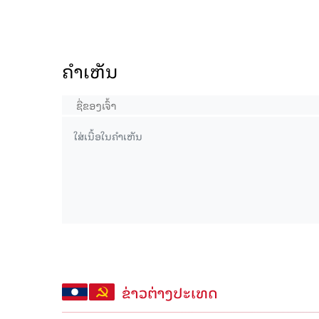
ຄໍາເຫັນ
ຂ່າວຕ່າງປະເທດ