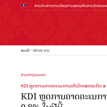
ຂ່າວເດັ່ນ
ຂ່າວການເມືອງ
ຂ່າວເສດຖະກິດ
ຂ່າວວັດທະນະທ
ສະເໜີ
ພັກປປ ລາວ
ຂ່າວຕ່າງປະເທດ
KDI ຫຼຸດການຄາດຄະເນການເຕີບໂຕເສດຖະກິດ ສ ເກົາ
KDI ຫຼຸດການຄາດຄະເນການເ