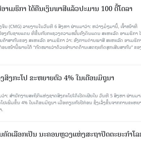
ອາເມຣິກາ ໄດ້ຄືນເງິນພາສີແລ້ວປະມານ 100 ຕື້ໂດລາ
ນ (CMG) ລາຍງານໃນວັນທີ 6 ສິງຫາ ຜ່ານມາວ່າ: ຫວ່າງມໍ່ໆມານີ້, ເຈົ້າໜ້າທີ່
ປ້ອງກັນຊາຍແດນ ທີ່ຂຶ້ນກັບກະຊວງຄວາມໝັ້ນຄົງດິນແດນ ສະຫະລັດ ອາເມຣິກາ ໄ
ນຄ້າສາກົນຂອງ ສະຫະລັດ ອາເມຣິກາ ວ່າ: ອົງການດ່ານພາສີ ສະຫະລັດ ອາເມຣິກາ
ບກ່ອນໜ້ານີ້ພາຍໃຕ້ “ກົດໝາຍວ່າດ້ວຍອຳນາດດ້ານເສດຖະກິດສຸກເສີນສາກົນ” ຂອ
ງສິງກະໂປ ຂະຫຍາຍຕົວ 4% ໃນເດືອນມິຖຸນາ
່າ: ສຳນັກງານສະຖິຕິແຫ່ງຊາດສິງກະໂປໄດ້ເປີດເຜີຍໃນ ວັນທີ 5 ສິງຫາ ຜ່ານມາວ
ເພີ່ມຂຶ້ນ 4% ໃນເດືອນມິຖຸນາ ເມື່ອທຽບກັບປີກ່ອນ ຊຶ່ງເລັ່ງຂຶ້ນຈາກການຂະຫຍ
າ.
ບການຄັດເລືອກເປັນ ນະຄອນຫຼວງແຫ່ງສະຖາປັດຕະຍະກຳໂລ