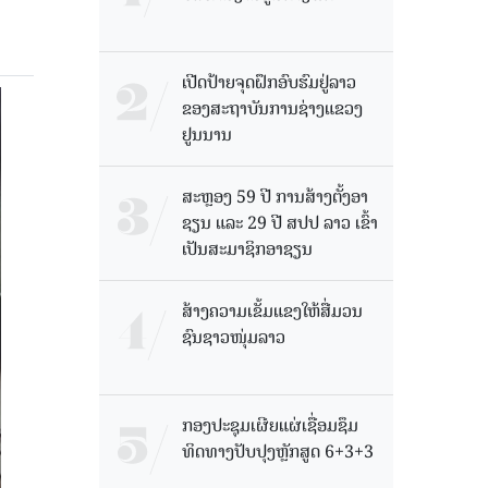
ເປີດປ້າຍຈຸດຝຶກອົບຮົມຢູ່ລາວ
ຂອງສະຖາບັນການຊ່າງແຂວງ
ຢູນນານ
ສະຫຼອງ 59 ປີ ການສ້າງຕັ້ງອາ
ຊຽນ ແລະ 29 ປີ ສປປ ລາວ ເຂົ້າ
ເປັນສະມາຊິກອາຊຽນ
ສ້າງຄວາມເຂັ້ມແຂງໃຫ້ສື່ມວນ
ຊົນຊາວໜຸ່ມລາວ
ກອງປະຊຸມເຜີຍແຜ່ເຊື່ອມຊຶມ
ທິດທາງປັບປຸງຫຼັກສູດ 6+3+3