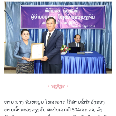
ທ່ານ ນາງ ຈັນທະບູນ ໂພສະລາດ ໄດ້ຜ່ານຂໍ້ຕົກລົງຂອງ
ທ່ານເຈົ້າແຂວງວຽງຈັນ ສະບັບເລກທີ 504/ຈຂ.ວຈ, ລົງ