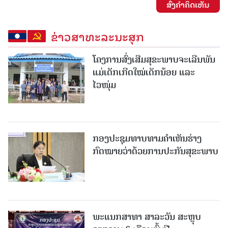
ສົ່ງຄໍາຄິດເຫັນ
ຂ່າວສາທະລະນະສຸກ
ໂຄງການສົ່ງເສີມສຸຂະພາບຈະເລີນພັນ
ແມ່ເດັກເກີດໃໝ່ເດັກນ້ອຍ ແລະ
ໄວໜຸ່ມ
ກອງປະຊຸມທາບທາມຄໍາເຫັນຮ່າງ
ກົດໝາຍວ່າດ້ວຍການປະກັນສຸຂະພາບ
ພະແນກສາທາ ສາລະວັນ ສະຫຼຸບ