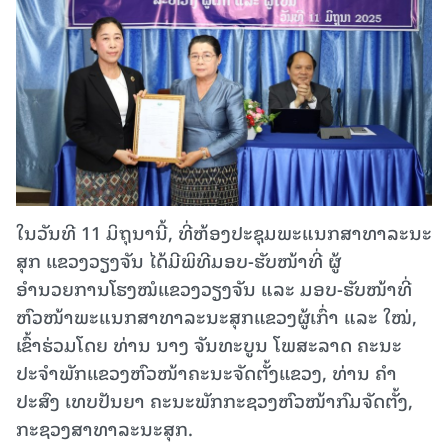
ໃນວັນທີ 11 ມິຖຸນານີ້, ທີ່ຫ້ອງປະຊຸມພະແນກສາທາລະນະ
ສຸກ ແຂວງວຽງຈັນ ໄດ້ມີພິທີມອບ-ຮັບໜ້າທີ່ ຜູ້
ອຳນວຍການໂຮງໝໍແຂວງວຽງຈັນ ແລະ ມອບ-ຮັບໜ້າທີ່
ຫົວໜ້າພະແນກສາທາລະນະສຸກແຂວງຜູ້ເກົ່າ ແລະ ໃໝ່,
ເຂົ້າຮ່ວມໂດຍ ທ່ານ ນາງ ຈັນທະບູນ ໂພສະລາດ ຄະນະ
ປະຈຳພັກແຂວງຫົວໜ້າຄະນະຈັດຕັ້ງແຂວງ, ທ່ານ ຄຳ
ປະສົງ ເທບປັນຍາ ຄະນະພັກກະຊວງຫົວໜ້າກົມຈັດຕັ້ງ,
ກະຊວງສາທາລະນະສຸກ.