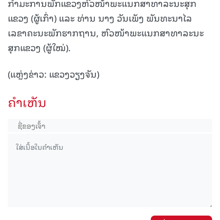
ກຳມະການພັກແຂວງຫົວໜ້າພະແນກສາທາລະນະສຸກ
ແຂວງ (ຜູ້ເກົ່າ) ແລະ ທ່ານ ນາງ ວັນເພັງ ພັນທະນາໄລ
ເລຂາຄະນະພັກຮາກຖານ, ຫົວໜ້າພະແນກສາທາລະນະ
ສຸກແຂວງ (ຜູ້ໃໝ່).
(ແຫຼ່ງຂ່າວ: ແຂວງວຽງຈັນ)
ຄໍາເຫັນ