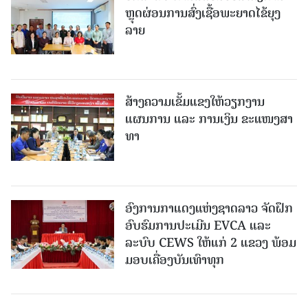
ຫຼຸດຜ່ອນການສົ່ງເຊື້ອພະຍາດໄຂ້ຍຸງ
ລາຍ
ສ້າງຄວາມເຂັ້ມແຂງໃຫ້ວຽກງານ
ແຜນການ ແລະ ການເງິນ ຂະແໜງສາ
ທາ
ອົງການກາແດງແຫ່ງຊາດລາວ ຈັດຝຶກ
ອົບຮົມການປະເມີນ EVCA ແລະ
ລະບົບ CEWS ໃຫ້ແກ່ 2 ແຂວງ ພ້ອມ
ມອບເຄື່ອງບັນເທົາທຸກ