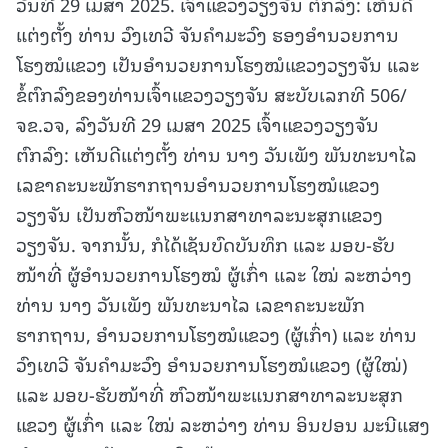
ວັນທີ 29 ເມສາ 2025. ເຈົ້າແຂວງວຽງຈັນ ຕົກລົງ: ເຫັນດີ
ແຕ່ງຕັ້ງ ທ່ານ ວົງເທວີ ຈັນຄຳມະວົງ ຮອງອຳນວຍການ
ໂຮງໝໍແຂວງ ເປັນອຳນວຍການໂຮງໝໍແຂວງວຽງຈັນ ແລະ
ຂໍ້ຕົກລົງຂອງທ່ານເຈົ້າແຂວງວຽງຈັນ ສະບັບເລກທີ 506/
ຈຂ.ວຈ, ລົງວັນທີ 29 ເມສາ 2025 ເຈົ້າແຂວງວຽງຈັນ
ຕົກລົງ: ເຫັນດີແຕ່ງຕັ້ງ ທ່ານ ນາງ ວັນເພັງ ພັນທະນາໄລ
ເລຂາຄະນະພັກຮາກຖານອຳນວຍການໂຮງໝໍແຂວງ
ວຽງຈັນ ເປັນຫົວໜ້າພະແນກສາທາລະນະສຸກແຂວງ
ວຽງຈັນ. ຈາກນັ້ນ, ກໍໄດ້ເຊັນບົດບັນທຶກ ແລະ ມອບ-ຮັບ
ໜ້າທີ່ ຜູ້ອຳນວຍການໂຮງໝໍ ຜູ້ເກົ່າ ແລະ ໃໝ່ ລະຫວ່າງ
ທ່ານ ນາງ ວັນເພັງ ພັນທະນາໄລ ເລຂາຄະນະພັກ
ຮາກຖານ, ອຳນວຍການໂຮງໝໍແຂວງ (ຜູ້ເກົ່າ) ແລະ ທ່ານ
ວົງເທວີ ຈັນຄຳມະວົງ ອຳນວຍການໂຮງໝໍແຂວງ (ຜູ້ໃໝ່)
ແລະ ມອບ-ຮັບໜ້າທີ່ ຫົວໜ້າພະແນກສາທາລະນະສຸກ
ແຂວງ ຜູ້ເກົ່າ ແລະ ໃໝ່ ລະຫວ່າງ ທ່ານ ອິນປອນ ມະນີແສງ