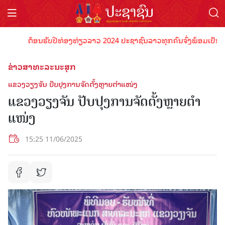
ຕ້ອນຮັບປີທ່ອງທ່ຽວລາວ 2024 ປະຊາຊົນລາວທຸກຄົນຈົ່ງພ້ອມເປັນເຈົ້າພາ
ຂ່າວສາທະລະນະສຸກ
ແຂວງວຽງຈັນ ປັບປຸງການຈັດຕັ້ງຫຼາຍຕໍາແໜ່ງ
ແຂວງວຽງຈັນ ປັບປຸງການຈັດຕັ້ງຫຼາຍຕໍາ
ແໜ່ງ
15:25 11/06/2025