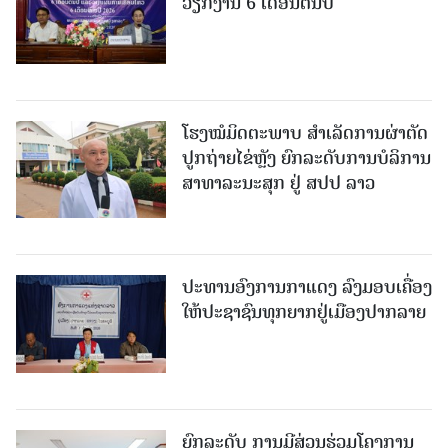
ວຽກງານ 6 ເດືອນຕົ້ນປີ
ໂຮງໝໍມິດຕະພາບ ສໍາເລັດການຜ່າຕັດ
ປູກຖ່າຍໄຂ່ຫຼັງ ຍົກລະດັບການບໍລິການ
ສາທາລະນະສຸກ ຢູ່ ສປປ ລາວ
ປະທານອົງການກາແດງ ລົງມອບເຄື່ອງ
ໃຫ້ປະຊາຊົນທຸກຍາກຢູ່ເມືອງປາກລາຍ
ຍົກລະດັບ ການມີສ່ວນຮ່ວມໂຄງການ