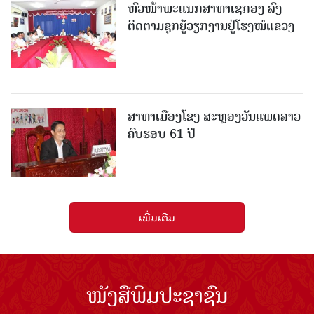
ຫົວໜ້າພະແນກສາທາເຊກອງ ລົງ
ຕິດຕາມຊຸກຍູ້ວຽກງານຢູ່ໂຮງໝໍແຂວງ
ສາທາເມືອງໂຂງ ສະຫຼອງວັນແພດລາວ
ຄົບຮອບ 61 ປີ
ເພີ່ມເຕີມ
ໜັງສືພິມປະຊາຊົນ