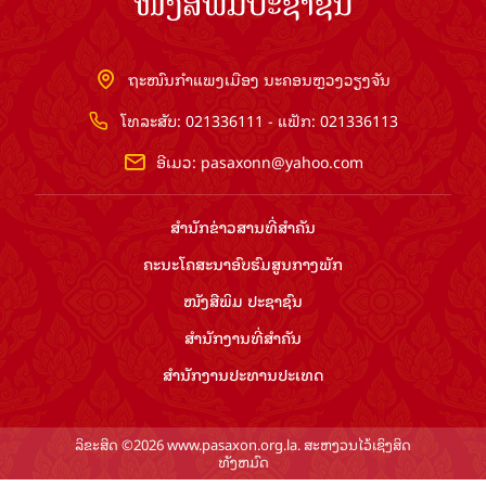
ໜັງສືພິມປະຊາຊົນ
ຖະໜົນກຳແພງເມືອງ ນະຄອນຫຼວງວຽງຈັນ
ໂທລະສັບ: 021336111 - ແຟັກ: 021336113
ອີເມວ:
pasaxonn@yahoo.com
ສຳ​ນັກ​ຂ່າວ​ສານ​ທີ່​ສຳ​ຄັນ​
ຄະນະໂຄສະນາອົບຮົມ​ສູນ​ກາງ​ພັກ
ໜັງສືພິມ ປະ​ຊາ​ຊົນ
ສຳ​ນັກ​ງານ​ທີ່​ສຳ​ຄັນ
ສຳ​ນັກ​ງານ​ປະ​ທານ​ປະ​ເທດ
ລິຂະສິດ ©2026 www.pasaxon.org.la. ສະຫງວນໄວ້ເຊິງສິດ
ທັງຫມົດ