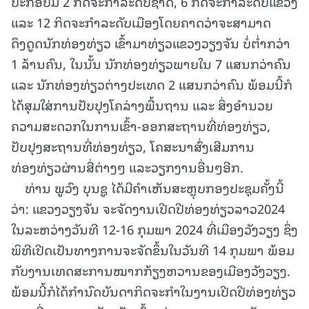
ປະກອບມີ 2 ກິດຈະກຳລະດັບຊາດ, 6 ກິດຈະກຳລະດັບແຂວງ
ແລະ 12 ກິດຈະກຳລະດັບເມືອງໂດຍຄາດວ່າຈະສາມາດ
ດຶງດູດນັກທ່ອງທ່ຽວ ເຂົ້າມາທ່ຽວແຂວງວຽງຈັນ ບໍ່ຕ່ຳກວ່າ
1 ລ້ານຄົນ, ໃນນັ້ນ ນັກທ່ອງທ່ຽວພາຍໃນ 7 ແສນກວ່າຄົນ
ແລະ ນັກທ່ອງທ່ຽວຕ່າງປະເທດ 2 ແສນກວ່າຄົນ ພ້ອມນີ້ກໍ
ໄດ້ສຸມໃສ່ການປັບປຸງໂຄລ່າງພື້ນຖານ ແລະ ສິ່ງອຳນວຍ
ຄວາມສະດວກໃນການເຂົ້າ-ອອກສະຖານທີ່ທ່ອງທ່ຽວ,
ປັບປຸງສະຖານທີ່ທ່ອງທ່ຽວ, ໂຄສະນາສົ່ງເສີມການ
ທ່ອງທ່ຽວຜ່ານສື່ຕ່າງໆ ແລະວຽກງານອື່ນໆອີກ.
ທ່ານ ພູວົງ ບຸນຊູ ໄດ້ມີຄຳເຫັນສະຫຼຸບກອງປະຊຸມຄັ້ງນີ້
ວ່າ: ແຂວງວຽງຈັນ ຈະຈັດງານເປີດປີທ່ອງທ່ຽວລາວ2024
ໃນລະຫວ່າງວັນທີ 12-16 ກຸມພາ 2024 ທີ່ເມືອງວັງວຽງ ຊຶ່ງ
ພິທີເປີດເປັນທາງການຈະຈັດຂຶ້ນໃນວັນທີ 14 ກຸມພາ ພ້ອມ
ກັບງານເທດສະການໝາກກ້ຽງຫວານຂອງເມືອງວັງວຽງ.
ພ້ອມນີ້ກໍໄດ້ກຳນົດບັນດາກິດຈະກຳໃນງານເປີດປີທ່ອງທ່ຽວ