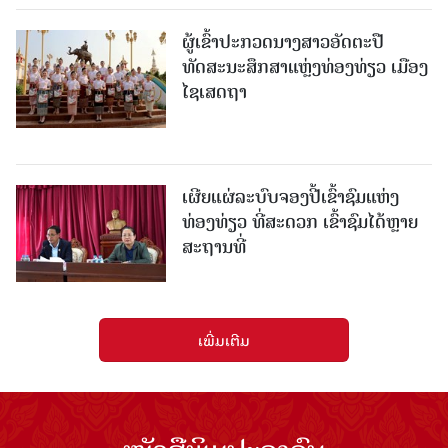
ຜູ້ເຂົ້າປະກວດນາງສາວອັດຕະປື
ທັດສະນະສຶກສາແຫຼ່ງທ່ອງທ່ຽວ ເມືອງ
ໄຊເສດຖາ
ເຜີຍແຜ່ລະບົບຈອງປີ້ເຂົ້າຊົມແຫ່ງ
ທ່ອງທ່ຽວ ທີ່ສະດວກ ເຂົ້າຊົມໄດ້ຫຼາຍ
ສະຖານທີ່
ເພີ່ມເຕີມ