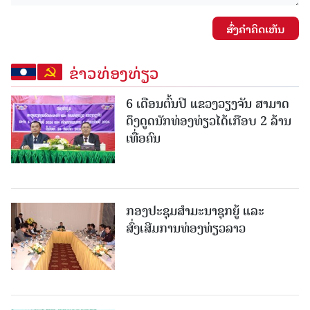
ສົ່ງຄໍາຄິດເຫັນ
ຂ່າວທ່ອງທ່ຽວ
6 ເດືອນຕົ້ນປີ ແຂວງວຽງຈັນ ສາມາດ
ດຶງດູດນັກທ່ອງທ່ຽວໄດ້ເກືອບ 2 ລ້ານ
ເທື່ອຄົນ
ກອງປະຊຸມສຳມະນາຊຸກຍູ້ ແລະ
ສົ່ງເສີມການທ່ອງທ່ຽວລາວ