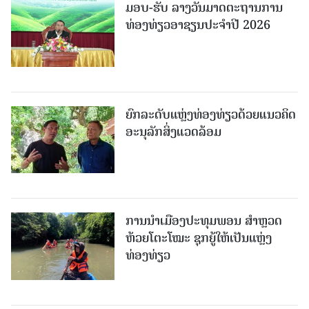
ມອບ-ຮັບ ລາງວັນມາດຕະຖານການ
ທ່ອງທ່ຽວອາຊຽນປະຈຳປີ 2026
ຍົກລະດັບແຫຼ່ງທ່ອງທ່ຽວດ້ວຍແນວຄິດ
ອະນຸລັກສິ່ງແວດລ້ອມ
ການນຳເມືອງປະທຸມພອນ ສຳຫຼວດ
ຫ້ວຍໂຕະໂໝະ ຊຸກຍູ້ໃຫ້ເປັນແຫຼ່ງ
ທ່ອງທ່ຽວ