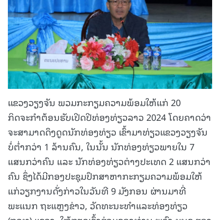
ແຂວງວຽງຈັນ ພວມກະກຽມຄວາມພ້ອມໃຫ້ແກ່ 20
ກິດຈະກຳຕ້ອນຮັບເປີດປີທ່ອງທ່ຽວລາວ 2024 ໂດຍຄາດວ່າ
ຈະສາມາດດຶງດູດນັກທ່ອງທ່ຽວ ເຂົ້າມາທ່ຽວແຂວງວຽງຈັນ
ບໍ່ຕ່ຳກວ່າ 1 ລ້ານຄົນ, ໃນນັ້ນ ນັກທ່ອງທ່ຽວພາຍໃນ 7
ແສນກວ່າຄົນ ແລະ ນັກທ່ອງທ່ຽວຕ່າງປະເທດ 2 ແສນກວ່າ
ຄົນ ຊຶ່ງໄດ້ມີກອງປະຊຸມປຶກສາຫາກະກຽມຄວາມພ້ອມໃຫ້
ແກ່ວຽກງານດັ່ງກ່າວໃນວັນທີ 9 ມັງກອນ ຜ່ານມາທີ່
ພະແນກ ຖະແຫຼງຂ່າວ, ວັດທະນະທຳແລະທ່ອງທ່ຽວ
(ຖວທ) ແຂວງ, ໃຫ້ກຽດເຂົ້າຮ່ວມຂອງທ່ານ ພູວົງ ບຸນຊູ ຮອງ