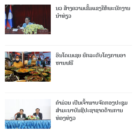
ນວ ສ້າງຄວາມເຂັ້ມແຂງໃຫ້ພະນັກງານ
ນຳທ່ຽວ
ອິນໂດເນເຊຍ ຍົກລະດັບໂຄງການອາ
ຫານຟຣີ
ຄໍາມ່ວນ ເປັນເຈົ້າພາບຈັດກອງປະຊຸມ
ສຳມະນາບັນຊີປະຊາຊາດດ້ານການ
ທ່ອງທ່ຽວ