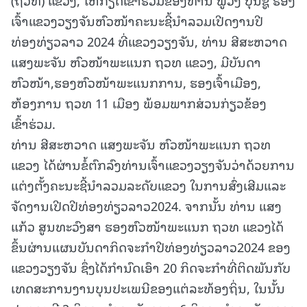
ເຈົ້າແຂວງວຽງຈັນຫົວໜ້າຄະນະຊີ້ນຳລວມເປີດງານປີ
ທ່ອງທ່ຽວລາວ 2024 ທີ່ແຂວງວຽງຈັນ, ທ່ານ ສີສະຫວາດ
ແສງພະຈັນ ຫົວໜ້າພະແນກ ຖວທ ແຂວງ, ມີບັນດາ
ຫົວໜ້າ,ຮອງຫົວໜ້າພະແນກການ, ຮອງເຈົ້າເມືອງ,
ຫ້ອງການ ຖວທ 11 ເມືອງ ພ້ອມພາກສ່ວນກ່ຽວຂ້ອງ
ເຂົ້າຮ່ວມ.
ທ່ານ ສີສະຫວາດ ແສງພະຈັນ ຫົວໜ້າພະແນກ ຖວທ
ແຂວງ ໄດ້ຜ່ານຂໍ້ຕົກລົງທ່ານເຈົ້າແຂວງວຽງຈັນວ່າດ້ວຍການ
ແຕ່ງຕັ້ງຄະນະຊີ້ນຳລວມລະດັບແຂວງ ໃນການສົ່ງເສີມແລະ
ຈັດງານເປີດປີທ່ອງທ່ຽວລາວ2024. ຈາກນັ້ນ ທ່ານ ແສງ
ແກ້ວ ສູນທະວົງສາ ຮອງຫົວໜ້າພະແນກ ຖວທ ແຂວງໄດ້
ຂຶ້ນຜ່ານແຜນບັນດາກິດຈະກຳປີທ່ອງທ່ຽວລາວ2024 ຂອງ
ແຂວງວຽງຈັນ ຊຶ່ງໄດ້ກຳນົດເອົາ 20 ກິດຈະກຳທີ່ຕິດພັນກັບ
ເທດສະການງານບຸນປະເພນີຂອງແຕ່ລະທ້ອງຖິ່ນ, ໃນນັ້ນ