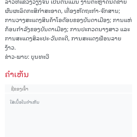
ລາວທີ່ແຂວງວຽງຈັນ ເປັນຕົ້ນແມ່ນ ງານຕະຫຼາດນັດຂາຍ
ຜົນຜະລິດກະສິກຳສະອາດ, ເຄື່ອງຫັດຖະກຳ-ຈັກສານ;
ການວາງສະແດງສິນຄ້າໂອດັອບຂອງບັນດາເມືອງ; ການແຫ່
ກ້ອນກຳລັງຂອງບັນດາເມືອງ; ການປະກວດນາງສາວ ແລະ
ການສະແດງສິລະປະ-ວັນຄະດີ, ການສະແດງຟ້ອນລາຍ
ງ້າວ.
ຂ່າວ-ພາບ: ບຸນທະວີ
ຄໍາເຫັນ