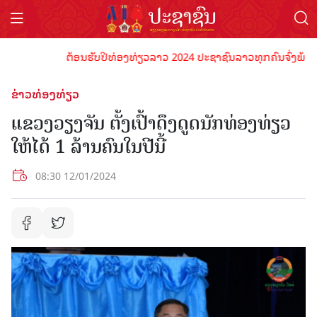
ຕ້ອນຮັບປີທ່ອງທ່ຽວລາວ 2024 ປະຊາຊົນລາວທຸກຄົນຈົ່ງພ້ອມເປັນເ
ຂ່າວທ່ອງທ່ຽວ
ແຂວງວຽງຈັນ ຕັ້ງເປົ້າດຶງດູດນັກທ່ອງທ່ຽວ
ໃຫ້ໄດ້ 1 ລ້ານຄົນໃນປີນີ້
08:30 12/01/2024