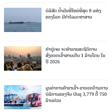
ບໍລິສັດ ນ້ຳມັນທີ່ໃຫຍ່ທີ່ສຸດ 8 ແຫ່ງ
ຂອງໂລກ ມີກຳໄລມະຫາສານ
ກຳປູເຈຍ ຈະທຳລາຍສະຖິຕິການ
ສົ່ງອອກເຂົ້າສານເກີນ 1 ລ້ານໂຕນ ໃນ
ປີ 2026
ມູນຄ່າການຄ້າຂາເຂົ້າ-ຂາອອກດ້ານການ
ບໍລິການຂອງຈີນ ບັນລຸ 3,779 ຕື້ 750
ລ້ານຢວນ