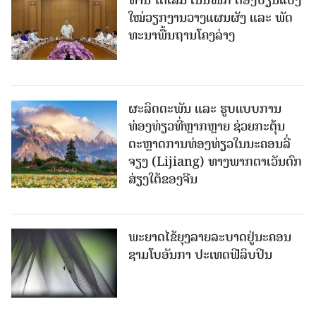
ໃໝ່​ວຽກ​ງານ​ວາງ​ແຜນ​ຜັງ ແລະ ​ພັດ​
ທະ​ນາ​ພື້ນ​ຖານ​ໂຄງ​ລ່າງ
ຜະລິດຕະພັນ ແລະ ຮູບແບບການ
ທ່ອງທ່ຽວທີ່ຫຼາກຫຼາຍ ຊ່ວຍກະຕຸ້ນ
ຕະຫຼາດການທ່ອງທ່ຽວໃນນະຄອນລີ່
ຈຽງ (Lijiang) ທາງພາກຕາເວັນຕົກ
ສ່ຽງໃຕ້ຂອງຈີນ
ພະຍາດໄຂ້ຍຸງລາຍລະບາດຢູ່ນະຄອນ
ຊາມໂບ​ອັນກາ ປະເທດຟີລິບປິນ