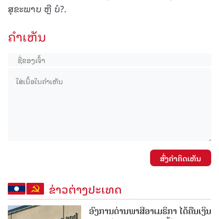
ສຸຂະພາບ ຫຼື ບໍ?.
ຄໍາເຫັນ
ສົ່ງຄໍາຄິດເຫັນ
ຂ່າວຕ່າງປະເທດ
ອົງການດ່ານພາສີອາເມຣິກາ ໄດ້ຄືນເງິນ