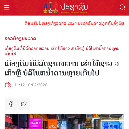
ຕ້ອນຮັບປີທ່ອງທ່ຽວລາວ 2024 ປະຊາຊົນລາວທຸກຄົນຈົ່ງພ້ອມເປັນເຈ
ຂ່າວຕ່າງປະເທດ
ເຄື່ອງດື່ມທີ່ມີລົດຊາດຫວານ ເຮັດໃຫ້ຊາວ ສ ເກົາຫຼີ ບໍລິໂພກນໍ້າຕານຫຼາຍ
ເກີນໄປ
ເຄື່ອງດື່ມທີ່ມີລົດຊາດຫວານ ເຮັດໃຫ້ຊາວ ສ
ເກົາຫຼີ ບໍລິໂພກນໍ້າຕານຫຼາຍເກີນໄປ
11:12 10/02/2026