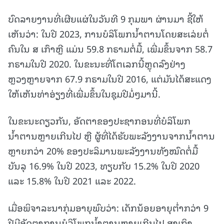
ບົດລາຍງານທີ່ເຜີຍແຜ່ໃນວັນທີ 9 ກຸມພາ ຜ່ານມາ ຊີ້ໃຫ້
ເຫັນວ່າ: ໃນປີ 2023, ການບໍລິໂພກນໍ້າຕານໂດຍສະເລ່ຍຕໍ່
ຄົນໃນ ສ ເກົາຫຼີ ແມ່ນ 59.8 ກຣາມຕໍ່ມື້, ເພີ່ມຂຶ້ນຈາກ 58.7
ກຣາມໃນປີ 2020. ໃນຂະນະທີ່ໂຕເລກນີ້ຫຼຸດລົງຢ່າງ
ຫຼວງຫຼາຍຈາກ 67.9 ກຣາມໃນປີ 2016, ແຕ່ມັນໄດ້ສະແດງ
ໃຫ້ເຫັນທ່າອ່ຽງທີ່ເພີ່ມຂຶ້ນໃນຊຸມປີມໍ່ໆມານີ້.
ໃນຂະນະດຽວກັນ, ອັດຕາຂອງປະຊາກອນທີ່ບໍລິໂພກ
ນໍ້າຕານຫຼາຍເກີນໄປ ຫຼື ຜູ້ທີ່ໄດ້ຮັບພະລັງງານຈາກນໍ້າຕານ
ຫຼາຍກວ່າ 20% ຂອງປະລິມານພະລັງງານທັງໝົດຕໍ່ມື້
ບັນລຸ 16.9% ໃນປີ 2023, ທຽບກັບ 15.2% ໃນປີ 2020
ແລະ 15.8% ໃນປີ 2021 ແລະ 2022.
ເມື່ອພິຈາລະນາກຸ່ມອາຍຸພົບວ່າ: ເດັກນ້ອຍອາຍຸຕ່ຳກວ່າ 9
ປີມີອັດຕາການບໍລິໂພກນ້ຳຕານຫຼາຍເກີນໄປ ສູງເຖິງ