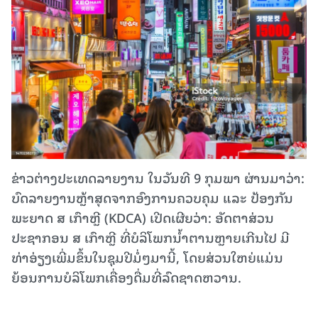
ຂ່າວຕ່າງປະເທດລາຍງານ ໃນວັນທີ 9 ກຸມພາ ຜ່ານມາວ່າ:
ບົດລາຍງານຫຼ້າສຸດຈາກອົງການຄວບຄຸມ ແລະ ປ້ອງກັນ
ພະຍາດ ສ ເກົາຫຼີ (KDCA) ເປີດເຜີຍວ່າ: ອັດຕາສ່ວນ
ປະຊາກອນ ສ ເກົາຫຼີ ທີ່ບໍລິໂພກນໍ້າຕານຫຼາຍເກີນໄປ ມີ
ທ່າອ່ຽງເພີ່ມຂຶ້ນໃນຊຸມປີມໍ່ໆມານີ້, ໂດຍສ່ວນໃຫຍ່ແມ່ນ
ຍ້ອນການບໍລິໂພກເຄື່ອງດື່ມທີ່ລົດຊາດຫວານ.