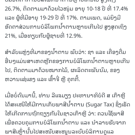
26.7%, ຕິດຕາມມາດ້ວຍໄວໜຸ່ມ ອາຍຸ 10-18 ປີ ທີ່ 17.4%
ແລະ ຜູ້ທີ່ມີອາຍຸ 19-29 ປີ ທີ່ 17%. ຕາມເພດ, ແມ່ຍິງມີ
ອັດຕາສ່ວນການບໍລິໂພກນ້ຳຕານຫຼາຍເກີນໄປ ສູງສຸດເຖິງ
21%, ເມື່ອທຽບກັບຜູ້ຊາຍທີ່ 12.9%.
ສຳລັບແຫຼ່ງທີ່ມາຂອງນ້ຳຕານ ພົບວ່າ: ຊາ ແລະ ເຄື່ອງດື່ມ
ອື່ນໆແມ່ນສາເຫດຫຼັກຂອງການບໍລິໂພກນໍ້າຕານຫຼາຍເກີນ
ໄປ, ຕິດຕາມມາດ້ວຍໝາກໄມ້, ຜະລິດຕະພັນນົມ, ຂອງ
ຫວານແຊ່ແຂງ ແລະ ເຂົ້າຈີ່ ຫຼື ຄຸກກີ້.
ເມື່ອບໍ່ດົນມານີ້, ທ່ານ ລີແຈມຽງ ປະທານາທິບໍດີ ສ ເກົາຫຼີ
ໄດ້ສະເໜີໃຫ້ມີການເກັບພາສີນ້ຳຕານ (Sugar Tax) ຊຶ່ງເຮັດ
ໃຫ້ເກີດການຖົກຖຽງກັນໃນຊາວເກົາຫຼີ ວ່າ: ຄວນໃຊ້ພາສີ
ເພື່ອຄວບຄຸມການບໍລິໂພກນ້ຳຕານ ແລະ ນຳລາຍຮັບຈາກ
ພາສີເຫຼົ່ານັ້ນໄປສະໜັບສະໜູນລະບົບບໍລິການດູແລ