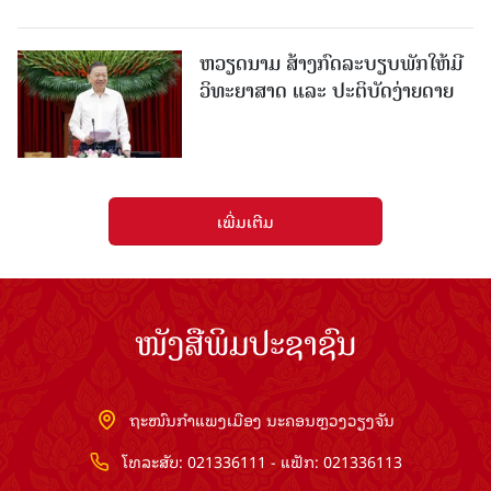
ຫວຽດນາມ ສ້າງກົດລະບຽບພັກໃຫ້ມີ
ວິທະຍາສາດ ແລະ ປະຕິບັດງ່າຍດາຍ
ເພີ່ມເຕີມ
ໜັງສືພິມປະຊາຊົນ
ຖະໜົນກຳແພງເມືອງ ນະຄອນຫຼວງວຽງຈັນ
ໂທລະສັບ: 021336111 - ແຟັກ: 021336113