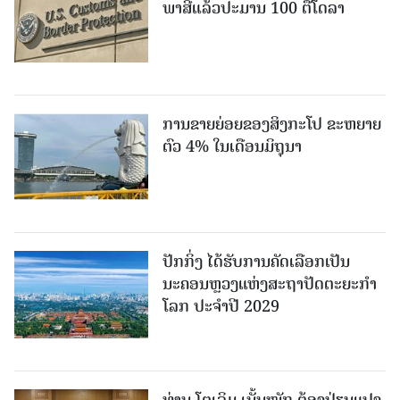
ພາສີແລ້ວປະມານ 100 ຕື້ໂດລາ
ການຂາຍຍ່ອຍຂອງສິງກະໂປ ຂະຫຍາຍ
ຕົວ 4% ໃນເດືອນມິຖຸນາ
ປັກກິ່ງ ໄດ້ຮັບການຄັດເລືອກເປັນ
ນະຄອນຫຼວງແຫ່ງສະຖາປັດຕະຍະກຳ
ໂລກ ປະຈຳປີ 2029
ທ່ານ ໂຕ​ເລິມ ເນັ້ນໜັກ ຕ້ອງ​ປ່ຽນ​ແປງ​