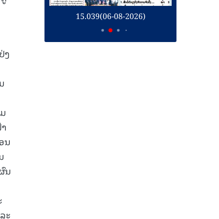
26)
15.039(06-08-2026)
1
ປ່ງ
ີມ
າມ
້າ
ກອນ
ານ
ຜົນ
ງ
ະ
ແລະ