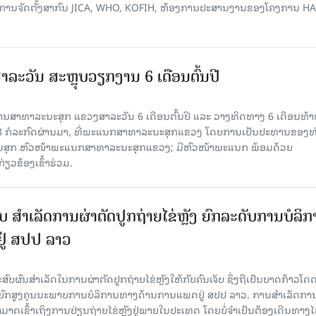
ລະ ອົງການຈັດຕັ້ງສາກົນ JICA, WHO, KOFIH, ຫ້ອງການປະສານງານຂອງໂຄງການ 
ະວັນ ສະຫຼຸບວຽກງານ 6 ເດືອນຕົ້ນປີ
ນສາທາລະນະສຸກ ແຂວງສາລະວັນ 6 ເດືອນຕົ້ນປີ ແລະ ວາງທິດທາງ 6 ເດືອນທ້າ
 28 ກໍລະກົດຜ່ານມາ, ທີ່ພະແນກສາທາລະນະສຸກແຂວງ ໂດຍການເປັນປະທານຂອງທ
ສີມສຸກ ຫົວໜ້າພະແນກສາທາລະນະສຸກແຂວງ; ມີຫົວໜ້າພະແນກ ພ້ອມດ້ວຍ
ຽວຂ້ອງເຂົ້າຮ່ວມ.
ສໍາເລັດການຜ່າຕັດປູກຖ່າຍໄຂ່ຫຼັງ ຍົກລະດັບການບໍລິກ
ູ່ ສປປ ລາວ
ບຜົນສໍາເລັດໃນການຜ່າຕັດປູກຖ່າຍໄຂ່ຫຼັງໃຫ້ກັບຄົນເຈັບ ຊຶ່ງຖືເປັນບາດກ້າວໂດດ
ົກສູງຄຸນນະພາບການບໍລິການທາງດ້ານການແພດຢູ່ ສປປ ລາວ. ການສໍາເລັດການ
ຂ ສາມາດເຂົ້າເຖິງການປ່ຽນຖ່າຍໄຂ່ຫຼັງຢູ່ພາຍໃນປະເທດ ໂດຍບໍ່ຈໍາເປັນຕ້ອງເດີນທາງ