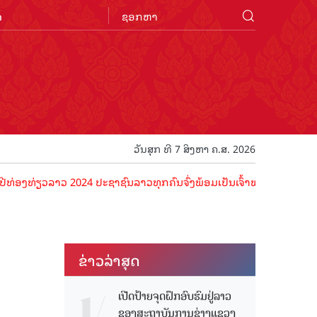
n
ວັນສຸກ ທີ 7 ສິງຫາ ຄ.ສ. 2026
ຽວລາວ 2024 ປະຊາຊົນລາວທຸກຄົນຈົ່ງພ້ອມເປັນເຈົ້າພາບທີ່ດີ ຕ້ອນຮັບນັກທ່ອ
ຂ່າວ​ລ່າ​ສຸດ
ເປີດປ້າຍຈຸດຝຶກອົບຮົມຢູ່ລາວ
ຂອງສະຖາບັນການຊ່າງແຂວງ