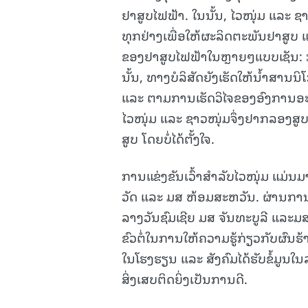
ຢາສູບໄຟຟ້າ. ໃນນັ້ນ, ໄວໜຸ່ມ ແລະ ຊາ
ທຸກຢ່າງເພື່ອໃຫ້ຜະລິດຕະພັນຢາສູບ 
ຂອງຢາສູບໄຟຟ້າໃນຫຼາຍໆແບບເຊັນ: ກະ
ນັ້ນ, ທາງບໍລິສັດຍັງເຮັດໃຫ້ນໍ້າສານ
ແລະ ຕາມການເຮັດວິໄຈຂອງອົງການອະນ
ໄວໜຸ່ມ ແລະ ຊາວໜຸ່ມຈຶ່ງຢາກລອງສູບ 
ສູບ ໂດຍບໍ່ໄດ້ຕັ້ງໃຈ.
ການແຂ່ງຂັນເວົ້າສໍາລັບໄວໜຸ່ມ ແມ່
ວັດ ແລະ ມສ ຫ້ອມສະຫວັນ. ຜ່ານການ
ລາງວັນຊົມເຊີຍ ມສ ຈັນທະບູລີ ແລະມສ ເ
ຂົວຕໍ່ໃນການໃຫ້ຄວາມຮູ້ກ່ຽວກັບຜົນຮ
ໃນໂຮງຮຽນ ແລະ ສັງຄົມໄດ້ຮັບຂໍ້ມູນ
ສິ່ງເສບຕິດຍິ່ງເປັນການດີ.