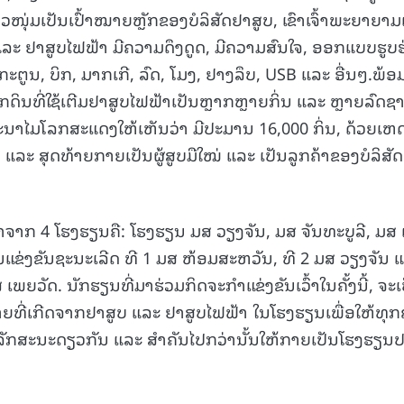
ວໜຸ່ມເປັນເປົ້າໝາຍຫຼັກຂອງບໍລິສັດຢາສູບ, ເຂົາເຈົ້າພະຍາຍາມ
ແລະ ຢາສູບໄຟຟ້າ ມີຄວາມດຶງດູດ, ມີຄວາມສົນໃຈ, ອອກແບບຮູບຮ
ຕູນ, ບິກ, ມາກເກີ, ລົດ, ໂມງ, ຢາງລຶບ, USB ແລະ ອື່ນໆ.ພ້ອ
ນິໂກດິນທີ່ໃຊ້ເຕີມຢາສູບໄຟຟ້າເປັນຫຼາກຫຼາຍກິ່ນ ແລະ ຫຼາຍລົດຊ
າໄມໂລກສະແດງໃຫ້ເຫັນວ່າ ມີປະມານ 16,000 ກິ່ນ, ດ້ວຍເຫດນ
ແລະ ສຸດທ້າຍກາຍເປັນຜູ້ສູບມືໃໝ່ ແລະ ເປັນລູກຄ້າຂອງບໍລິສັ
ນມາຈາກ 4 ໂຮງຮຽນຄື: ໂຮງຮຽນ ມສ ວຽງຈັນ, ມສ ຈັນທະບູລີ, ມສ
ແຂ່ງຂັນຊະນະເລີດ ທີ 1 ມສ ຫ້ອມສະຫວັນ, ທີ 2 ມສ ວຽງຈັນ 
ພຍວັດ. ນັກຮຽນທີ່ມາຮ່ວມກິດຈະກໍາແຂ່ງຂັນເວົ້າໃນຄັ້ງນີ້, ຈະເ
້າຍທີ່ເກີດຈາກຢາສູບ ແລະ ຢາສູບໄຟຟ້າ ໃນໂຮງຮຽນເພື່ອໃຫ້ທຸກ
ໃນລັກສະນະດຽວກັນ ແລະ ສໍາຄັນໄປກວ່ານັ້ນໃຫ້ກາຍເປັນໂຮງຮຽນ