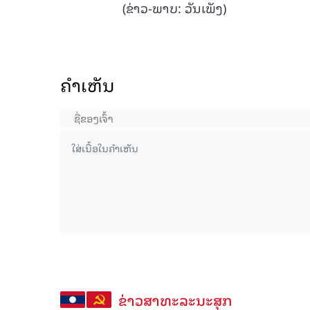
(ຂ່າວ-ພາບ: ວັນເພັງ)
ຄໍາເຫັນ
ຂ່າວສາທະລະນະສຸກ