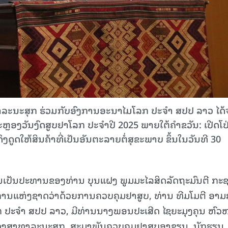
າລະນະສຸກ ຮ່ວມກັບອົງການອະນາໄມໂລກ ປະຈຳ ສປປ ລາວ ໄດ້ຈ
ມສະຫຼອງວັນງົດສູບຢາໂລກ ປະຈໍາປີ 2025 ພາຍໃຕ້ຄໍາຂວັນ: ເປີດໂປ
ູດໃຫ້ສິນຄ້າທີ່ເປັນອັນຕະລາຍຕໍ່ສຸຂະພາບ ຂຶ້ນໃນວັນທີ 30
ນເປັນປະທານຂອງທ່ານ ບຸນແຝງ ພູມມະໄລສິດລັດຖະມົນຕີ ກະ
ແຫ່ງຊາດວ່າດ້ວຍການຄວບຄຸມຢາສູບ, ທ່ານ ທີມໂມຕີ ອາມ
ປະຈຳ ສປປ ລາວ, ມີທ່ານນາງພອນປະເສີດ ໄຊຍະມຸງຄຸນ ຫົວ
ຊວງສາທາລະນະສຸກ, ສະມາພັນຄວບຄຸມຢາສູບອາຊຽນ, ນັກຮຽນ, 