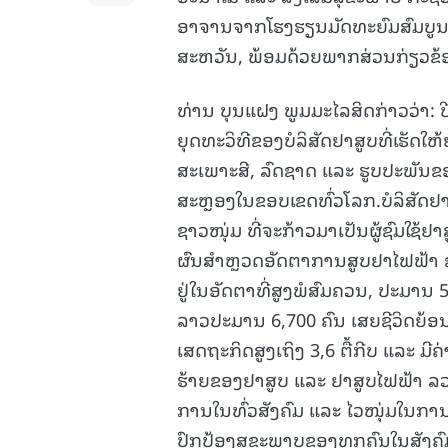
ອາຈານຈາກໂຮງຮຽນມັດທະຍົມສົມບູນ (
ສະຫວັນ, ພ້ອມດ້ວຍພາກສ່ວນກ່ຽວຂ້ອງ
ທ່ານ ບຸນແຝງ ພູມມະໄລສິດກ່າວວ່າ: ປີ
ຍຸດທະວິທີຂອງບໍລິສັດຢາສູບທີ່ເຮັດໃ
ສະເພາະສີ, ລົດຊາດ ແລະ ຮູບປະພັນຂ
ສະຫຼອງໃນຂອບເຂດທົ່ວໂລກ.ບໍລິສັດຢ
ຊາວໜຸ່ມ ທີ່ຈະກ້າວມາເປັນຜູ້ຊົມໃຊ້ຢາ
ຜົນສໍາຫຼວດອັດຕາການສູບຢາໄຟຟ້າ ຂ
ຢູ່ໃນອັດຕາທີ່ສູງພໍສົມຄວນ, ປະມານ
ລາວປະມານ 6,700 ຄົນ ເສຍຊີວິດຍ້ອ
ເສດຖະກິດສູງເຖິງ 3,6 ຕື້ກີບ ແລະ ມີຄ
ຮ້າຍຂອງຢາສູບ ແລະ ຢາສູບໄຟຟ້າ 
ການໃນທົ່ວສັງຄົມ ແລະ ໄວໜຸ່ມໃນການຫ
ປົກປ້ອງສຸຂະພາບຂອງທຸກຄົນໃນສັງຄົ