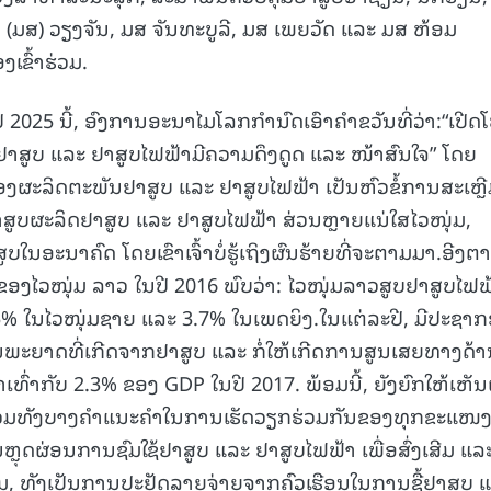
ມສ) ວຽງຈັນ, ມສ ຈັນທະບູລີ, ມສ ເພຍວັດ ແລະ ມສ ຫ້ອມ
15.040(07-08-20
ເຂົ້າຮ່ວມ.
 2025 ນີ້, ອົງການອະນາໄມໂລກກຳນົດເອົາຄໍາຂວັນທີ່ວ່າ:“ເປີດໂ
ຫ້ຢາສູບ ແລະ ຢາສູບໄຟຟ້າມີຄວາມດຶງດູດ ແລະ ໜ້າສົນໃຈ” ໂດຍ
ອງຜະລິດຕະພັນຢາສູບ ແລະ ຢາສູບໄຟຟ້າ ເປັນຫົວຂໍ້ການສະເຫຼ
າສູບຜະລິດຢາສູບ ແລະ ຢາສູບໄຟຟ້າ ສ່ວນຫຼາຍແນ່ໃສໄວໜຸ່ມ,
ສູບໃນອະນາຄົດ ໂດຍເຂົາເຈົ້າບໍ່ຮູ້ເຖິງຜົນຮ້າຍທີ່ຈະຕາມມາ.ອີງຕ
ອງໄວໜຸ່ມ ລາວ ໃນປີ 2016 ພົບວ່າ: ໄວໜຸ່ມລາວສູບຢາສູບໄຟຟ
 5% ໃນໄວໜຸ່ມຊາຍ ແລະ 3.7% ໃນເພດຍິງ.ໃນແຕ່ລະປີ, ມີປະຊາ
ນພະຍາດທີ່ເກີດຈາກຢາສູບ ແລະ ກໍ່ໃຫ້ເກີດການສູນເສຍທາງດ້
່າເທົ່າກັບ 2.3% ຂອງ GDP ໃນປີ 2017. ພ້ອມນີ້, ຍັງຍົກໃຫ້ເຫັນ
ລວມທັງບາງຄໍາແນະຄໍາໃນການເຮັດວຽກຮ່ວມກັນຂອງທຸກຂະແໜ
ຼຸດຜ່ອນການຊົມໃຊ້ຢາສູບ ແລະ ຢາສູບໄຟຟ້າ ເພື່ອສົ່ງເສີມ ແລ
ມ, ທັງເປັນການປະຢັດລາຍຈ່າຍຈາກຄົວເຮືອນໃນການຊື້ຢາສູບ 