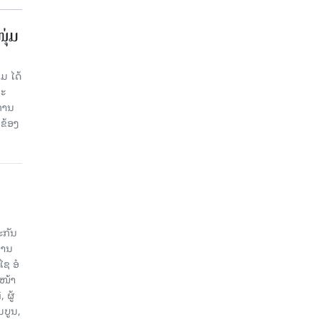
ຸ່ມ
ມ ໄດ້
ລະ
ການ
ຂ້ອງ
ະກັນ
ການ
ຊ ອໍ
ວໜ້າ
ຜູ້
ມບູນ,