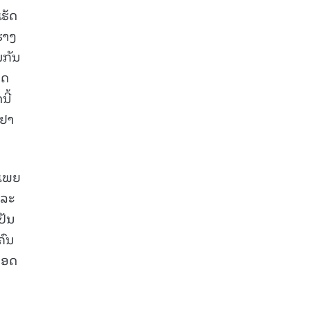
ເຮັດ
່າງ
ມກັນ
າດ
ີ້
ດຢາ
 ເພຍ
ແລະ
ປັນ
ຄົນ
ປອດ