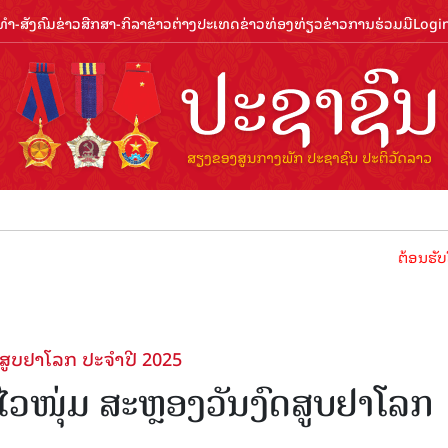
ຳ-ສັງຄົມ
ຂ່າວສືກສາ-ກິລາ
ຂ່າວຕ່າງປະເທດ
ຂ່າວທ່ອງທ່ຽວ
ຂ່າວການຮ່ວມມື
Logi
ຕ້ອນຮັບປີທ່ອງທ່
ົດສູບຢາໂລກ ປະຈໍາປີ 2025
ັບໄວໜຸ່ມ ສະຫຼອງວັນງົດສູບຢາໂລກ