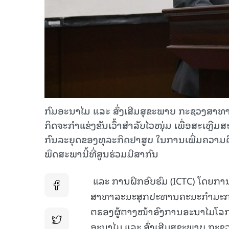
ກົມອະນາໄມ ແລະ ສົ່ງເສີມສຸຂະພາບ ກະຊວງສາທ
ກິດຈະກໍາແຂ່ງຂັນເວົ້າສໍາລັບໄວໜຸ່ມ ເພື່ອສະເຫຼີ
ກົນລະຍຸດຂອງທຸລະກິດຢາສູບ ໃນການເພີ່ມຄວາມດຶງດ
ພຶດສະພານີ້ທີ່ສູນຮ່ວມມືສາກົນ
ແລະ ການຝຶກອົບຮົມ (ICTC) ໂດຍກາ
ສາທາລະນະສຸກປະທານຄະນະກຳມະການ
ຕຣອງຜູ້ຕາງໜ້າອົງການອະນາໄມໂລກ 
ອະນາໄມ ແລະ ສົ່ງເສີມສຸຂະພາບ ກະ