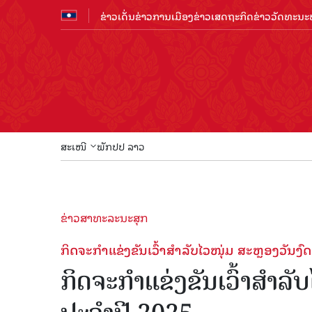
ຂ່າວເດັ່ນ
ຂ່າວການເມືອງ
ຂ່າວເສດຖະກິດ
ຂ່າວວັດທະນະທ
ສະເໜີ
ພັກປປ ລາວ
ຂ່າວສາທະລະນະສຸກ
ກິດຈະກໍາແຂ່ງຂັນເວົ້າສໍາລັບໄວໜຸ່ມ ສະຫຼອງວັນງ
ກິດຈະກໍາແຂ່ງຂັນເວົ້າສໍາລ