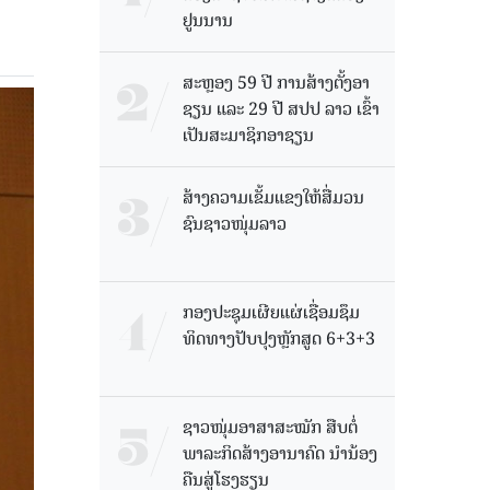
ຢູນນານ
ສະຫຼອງ 59 ປີ ການສ້າງຕັ້ງອາ
ຊຽນ ແລະ 29 ປີ ສປປ ລາວ ເຂົ້າ
ເປັນສະມາຊິກອາຊຽນ
ສ້າງຄວາມເຂັ້ມແຂງໃຫ້ສື່ມວນ
ຊົນຊາວໜຸ່ມລາວ
ກອງປະຊຸມເຜີຍແຜ່ເຊື່ອມຊຶມ
ທິດທາງປັບປຸງຫຼັກສູດ 6+3+3
ຊາວໜຸ່ມອາສາສະໝັກ ສືບຕໍ່
ພາລະກິດສ້າງອານາຄົດ ນໍານ້ອງ
ຄືນສູ່ໂຮງຮຽນ