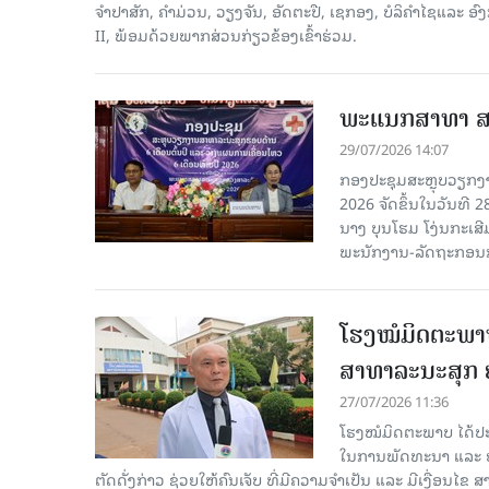
ຈຳປາສັກ, ຄໍາມ່ວນ, ວຽງຈັນ, ອັດຕະປື, ເຊກອງ, ບໍລິຄໍາໄຊແ
II, ພ້ອມດ້ວຍພາກສ່ວນກ່ຽວຂ້ອງເຂົ້າຮ່ວມ.
ພະແນກສາທາ ສາລ
29/07/2026 14:07
ກອງປະຊຸມສະຫຼຸບວຽກງາ
2026 ຈັດຂຶ້ນໃນວັນທີ
ນາງ ບຸນໂຮມ ໂງ່ນກະເ
ພະນັກງານ-ລັດຖະກອນກ່
ໂຮງໝໍມິດຕະພາບ 
ສາທາລະນະສຸກ ຢ
27/07/2026 11:36
ໂຮງໝໍມິດຕະພາບ ໄດ້ປະສົ
ໃນການພັດທະນາ ແລະ ຍ
ຕັດດັ່ງກ່າວ ຊ່ວຍໃຫ້ຄົນເຈັບ ທີ່ມີຄວາມຈໍາເປັນ ແລະ ມີເງື່ອນໄ