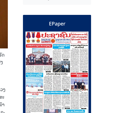
EPaper
ັດ
່ງ
ຊວງ
ສະ
ໜ້າ
ຄູ-