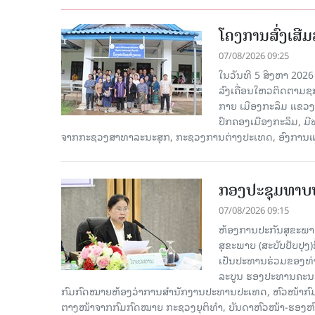
ໂຄງການສົ່ງເສີມ
07/08/2026 09:25
ໃນວັນທີ 5 ສິງຫາ 2026 
ລົງເຄື່ອນໃຫວຕິດຕາມຊກຍ
ກາຍ ເມືອງກະລຶມ ແຂວ
ປົກຄອງເມືອງກະລຶມ, ມ
ຈາກກະຊວງສາທາລະນະສຸກ, ກະຊວງການຕ່າງປະເທດ, ອົງການແຄຣ
ກອງປະຊຸມທາບທ
07/08/2026 09:15
ຫ້ອງການປະກັນສຸຂະພາບ
ສຸຂະພາບ (ສະບັບປັບປຸງ
ເປັນປະທານຮ່ວມຂອງທ່
ລະບູນ ຮອງປະທານຄະນະ
ກົມກົດໝາຍຫ້ອງວ່າການສໍານັກງານປະທານປະເທດ, ຫົວໜ້າກົມກ
ຕາງໜ້າຈາກກົມກົດໝາຍ ກະຊວງຍຸຕິທໍາ, ບັນດາຫົວໜ້າ-ຮອງຫ