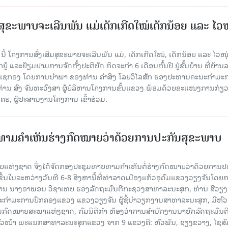
ສຸຂະພາບຈະເລີນພັນ ແມ່ເດັກເກີດໃໝ່ເດັກນ້ອຍ ແລະ ໄວໜ
ນີ້ ໂຄງການສົ່ງເສີມສຸຂະພາບຈະເລີນພັນ ແມ່, ເດັກເກີດໃໝ່, ເດັກນ້ອຍ ແລະ ໄວໜຸ່
ູ້ ແລະຢ້ຽມຢາມການຈັດຕັ້ງປະຕິບັດ ກິດຈະກຳ 6 ເດືອນຕົ້ນປີ ຢູ່ຂັ້ນບ້ານ ທີ່ບ້ານ
ງເຊກອງ ໂດຍການນໍາພາ ຂອງທ່ານ ຄຳສິງ ໂລຍວິໄລສັກ ຮອງປະທານຄະນະກຳມະ
ີທ່ານ ສົງ ຈັນທະວົງສາ ຜູ້ບໍລິຫານໂຄງການຂັ້ນແຂວງ ພ້ອມດ້ວຍຂະແໜງການກ່ຽວ
, ຜູ້ປະສານງານໂຄງການ ເຂົ້າຮ່ວມ.
າມຄໍາເຫັນຮ່າງກົດໝາຍວ່າດ້ວຍການປະກັນສຸຂະພາບ
ແຫ່ງຊາດ ຈຶ່ງໄດ້ຈັດກອງປະຊຸມທາບທາມຄໍາເຫັນຕໍ່ຮ່າງກົດໝາຍວ່າດ້ວຍການປ
)ຂຶ້ນໃນລະຫວ່າງວັນທີ 6-8 ສິງຫານີ້ທີ່ທ່າລາດເມືອງແກ້ວອຸດົມແຂວງວຽງຈັນໂດຍ
ານ ນາງອາພອນ ວິຊາເທບ ຮອງລັດຖະມົນຕີກະຊວງສາທາລະນະສຸກ, ທ່ານ ສີວຽງໄ
ກຳມະການປົກຄອງແຂວງ ແຂວງວຽງຈັນ ຜູ້ຊີ້ນໍາວຽກງານສາທາລະນະສຸກ, ມີຫົ
ົດໝາຍສະພາແຫ່ງຊາດ, ກົມນິຕິກຳ ຫ້ອງວ່າການສໍານັກງານນາຍົກລັດຖະມົນຕີ, 
ົວໜ້າ ພະແນກສາທາລະນະສຸກແຂວງ ຈາກ 9 ແຂວງຄື: ຫົວພັນ, ຊຽງຂວາງ, ໄຊສົ