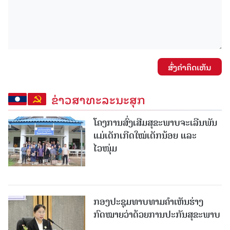
ສົ່ງຄໍາຄິດເຫັນ
ຂ່າວສາທະລະນະສຸກ
ໂຄງການສົ່ງເສີມສຸຂະພາບຈະເລີນພັນ
ແມ່ເດັກເກີດໃໝ່ເດັກນ້ອຍ ແລະ
ໄວໜຸ່ມ
ກອງປະຊຸມທາບທາມຄໍາເຫັນຮ່າງ
ກົດໝາຍວ່າດ້ວຍການປະກັນສຸຂະພາບ