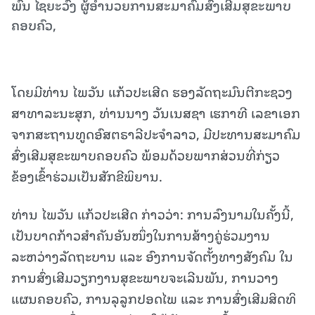
ພົນ ໄຊຍະວົງ ຜູ້ອຳນວຍການສະມາຄົມສົ່ງເສີມສຸຂະພາບ
ຄອບຄົວ,
ໂດຍມີທ່ານ ໄພວັນ ແກ້ວປະເສີດ ຮອງລັດຖະມົນຕີກະຊວງ
ສາທາລະນະສຸກ, ທ່ານນາງ ວັນເນສຊາ ເຮກາທີ ເລຂາເອກ
ຈາກສະຖານທູດອົສຕຣາລີປະຈຳລາວ, ມີປະທານສະມາຄົມ
ສົ່ງເສີມສຸຂະພາບຄອບຄົວ ພ້ອມດ້ວຍພາກສ່ວນທີ່ກ່ຽວ
ຂ້ອງເຂົ້າຮ່ວມເປັນສັກຂີພິຍານ.
ທ່ານ ໄພວັນ ແກ້ວປະເສີດ ກ່າວວ່າ: ການລົງນາມໃນຄັ້ງນີ້,
ເປັນບາດກ້າວສຳຄັນອັນໜຶ່ງໃນການສ້າງຄູ່ຮ່ວມງານ
ລະຫວ່າງລັດຖະບານ ແລະ ອົງການຈັດຕັ້ງທາງສັງຄົມ ໃນ
ການສົ່ງເສີມວຽກງານສຸຂະພາບຈະເລີນພັນ, ການວາງ
ແຜນຄອບຄົວ, ການລຸລູກປອດໄພ ແລະ ການສົ່ງເສີມສິດທິ