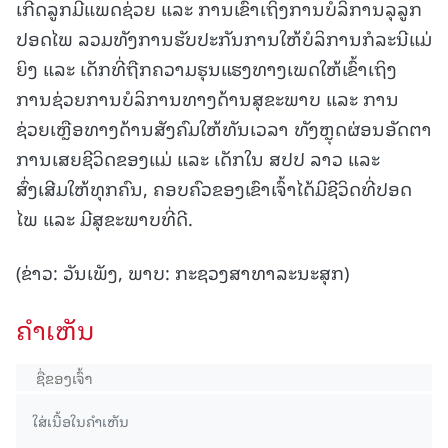
ເກີດລູກມີແພດຊ່ວຍ ແລະ ການເຂົ້າເຖິງການບໍລິການລຸລູກ
ປອດໄພ ລວມທັງການຮັບປະກັນການໃຫ້ບໍລິການກໍລະນີແມ່
ຍິງ ແລະ ເດັກທີ່ຖືກຄວາມຮຸນແຮງທາງເພດໃຫ້ເຂົ້າເຖິງ
ການຊ່ວຍການບໍລິການທາງດ້ານສຸຂະພາບ ແລະ ການ
ຊ່ວຍເຫຼືອທາງດ້ານສັງຄົມໃຫ້ທັນເວລາ ທັງຫຼຸດຜ່ອນອັດຕາ
ການເສຍຊີວິດຂອງແມ່ ແລະ ເດັກໃນ ສປປ ລາວ ແລະ
ສົ່ງເສີມໃຫ້ທຸກຄົນ, ຄອບຄົວຂອງເຂົາເຈົ້າໄດ້ມີຊີວິດທີ່ປອດ
ໄພ ແລະ ມີສຸຂະພາບທີ່ດີ.
(ຂ່າວ: ວັນເພັງ, ພາບ: ກະຊວງສາທາລະນະສຸກ)
ຄໍາເຫັນ