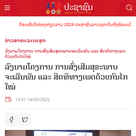
ຕ້ອນຮັບປີທ່ອງທ່ຽວລາວ 2024 ປະຊາຊົນລາວທຸກຄົນຈົ່ງພ້ອມເປັນເຈົ້າພ
ຂ່າວສາທະລະນະສຸກ
ລົງນາມໂຄງການ ການສົ່ງເສີມສຸຂະພາບຈະເລີນພັນ ແລະ ສິດທິທາງເພດ
ດ້ວຍກົນໄກໃໝ່
ລົງນາມໂຄງການ ການສົ່ງເສີມສຸຂະພາບ
ຈະເລີນພັນ ແລະ ສິດທິທາງເພດດ້ວຍກົນໄກ
ໃໝ່
13:51 14/05/2025