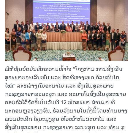
ພິທີເຊັນບົດບັນທຶກຄວາມເຂົ້າໃຈ “ໂຄງການ ການສົ່ງເສີມ
ສຸຂະພາບຈະເລີນພັນ ແລະ ສິດທິທາງເພດ ດ້ວຍກົນໄກ
ໃໝ່” ລະຫວ່າງກົມອະນາໄມ ແລະ ສົ່ງເສີມສຸຂະພາບ
ກະຊວງສາທາລະນະສຸກ ແລະ ສະມາຄົມສົ່ງເສີມສຸຂະພາບ
ຄອບຄົວໄດ້ຈັດຂຶ້ນໃນວັນທີ 12 ພຶດສະພາ ຜ່ານມາ ທີ່
ນະຄອນຫຼວງວຽງຈັນ, ຮ່ວມລົງນາມໃນຄັ້ງນີ້ໂດຍທ່ານນາງ
ພອນປະເສີດ ໄຊຍະມຸງຄຸນ ຫົວໜ້າກົມອະນາໄມ ແລະ
ສົ່ງເສີມສຸຂະພາບ ກະຊວງສາທາ ລະນະສຸກ ແລະ ທ່ານ ສຸ