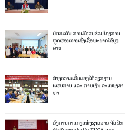
ຍົກລະດັບ ການມີສ່ວນຮ່ວມໂຄງການ
ຫຼຸດຜ່ອນການສົ່ງເຊື້ອພະຍາດໄຂ້ຍຸງ
ລາຍ
ສ້າງຄວາມເຂັ້ມແຂງໃຫ້ວຽກງານ
ແຜນການ ແລະ ການເງິນ ຂະແໜງສາ
ທາ
ອົງການກາແດງແຫ່ງຊາດລາວ ຈັດຝຶກ