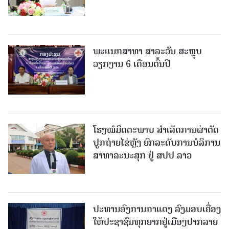
ພະແນກສາທາ ສາລະວັນ ສະຫຼຸບ
ວຽກງານ 6 ເດືອນຕົ້ນປີ
ໂຮງໝໍມິດຕະພາບ ສໍາເລັດການຜ່າຕັດ
ປູກຖ່າຍໄຂ່ຫຼັງ ຍົກລະດັບການບໍລິການ
ສາທາລະນະສຸກ ຢູ່ ສປປ ລາວ
ປະທານອົງການກາແດງ ລົງມອບເຄື່ອງ
ໃຫ້ປະຊາຊົນທຸກຍາກຢູ່ເມືອງປາກລາຍ