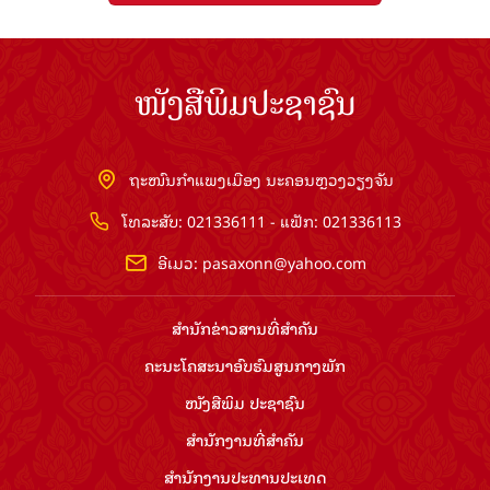
ໜັງສືພິມປະຊາຊົນ
ຖະໜົນກຳແພງເມືອງ ນະຄອນຫຼວງວຽງຈັນ
ໂທລະສັບ: 021336111 - ແຟັກ: 021336113
ອີເມວ:
pasaxonn@yahoo.com
ສຳ​ນັກ​ຂ່າວ​ສານ​ທີ່​ສຳ​ຄັນ​
ຄະນະໂຄສະນາອົບຮົມ​ສູນ​ກາງ​ພັກ
ໜັງສືພິມ ປະ​ຊາ​ຊົນ
ສຳ​ນັກ​ງານ​ທີ່​ສຳ​ຄັນ
ສຳ​ນັກ​ງານ​ປະ​ທານ​ປະ​ເທດ