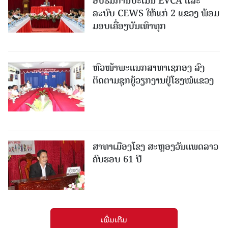
ອົບຮົມການປະເມີນ EVCA ແລະ
ລະບົບ CEWS ໃຫ້ແກ່ 2 ແຂວງ ພ້ອມ
ມອບເຄື່ອງບັນເທົາທຸກ
ຫົວໜ້າພະແນກສາທາເຊກອງ ລົງ
ຕິດຕາມຊຸກຍູ້ວຽກງານຢູ່ໂຮງໝໍແຂວງ
ສາທາເມືອງໂຂງ ສະຫຼອງວັນແພດລາວ
ຄົບຮອບ 61 ປີ
ເພີ່ມເຕີມ