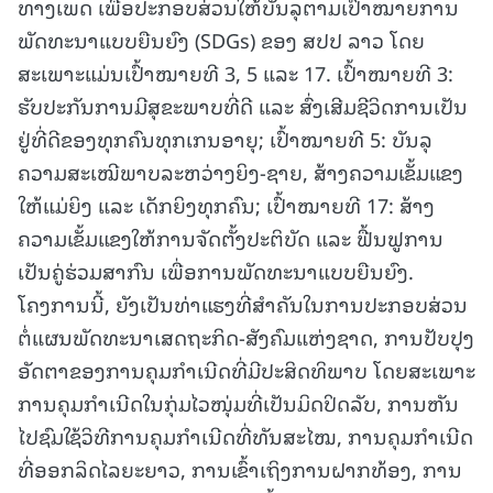
ທາງເພດ ເພື່ອປະກອບສ່ວນໃຫ້ບັນລຸຕາມເປົ້າໝາຍການ
ພັດທະນາແບບຍືນຍົງ (SDGs) ຂອງ ສປປ ລາວ ໂດຍ
ສະເພາະແມ່ນເປົ້າໝາຍທີ 3, 5 ແລະ 17. ເປົ້າໝາຍທີ 3:
ຮັບປະກັນການມີສຸຂະພາບທີ່ດີ ແລະ ສົ່ງເສີມຊີວິດການເປັນ
ຢູ່ທີ່ດີຂອງທຸກຄົນທຸກເກນອາຍຸ; ເປົ້າໝາຍທີ 5: ບັນລຸ
ຄວາມສະເໝີພາບລະຫວ່າງຍິງ-ຊາຍ, ສ້າງຄວາມເຂັ້ມແຂງ
ໃຫ້ແມ່ຍິງ ແລະ ເດັກຍິງທຸກຄົນ; ເປົ້າໝາຍທີ 17: ສ້າງ
ຄວາມເຂັ້ມແຂງໃຫ້ການຈັດຕັ້ງປະຕິບັດ ແລະ ຟື້ນຟູການ
ເປັນຄູ່ຮ່ວມສາກົນ ເພື່ອການພັດທະນາແບບຍືນຍົງ.
ໂຄງການນີ້, ຍັງເປັນທ່າແຮງທີ່ສໍາຄັນໃນການປະກອບສ່ວນ
ຕໍ່ແຜນພັດທະນາເສດຖະກິດ-ສັງຄົມແຫ່ງຊາດ, ການປັບປຸງ
ອັດຕາຂອງການຄຸມກໍາເນີດທີ່ມີປະສິດທິພາບ ໂດຍສະເພາະ
ການຄຸມກຳເນີດໃນກຸ່ມໄວໜຸ່ມທີ່ເປັນມິດປິດລັບ, ການຫັນ
ໄປຊົມໃຊ້ວິທີການຄຸມກຳເນີດທີ່ທັນສະໄໝ, ການຄຸມກຳເນີດ
ທີ່ອອກລິດໄລຍະຍາວ, ການເຂົ້າເຖິງການຝາກທ້ອງ, ການ