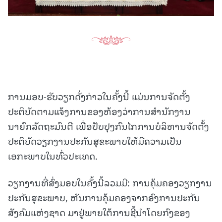
ການມອບ-ຮັບວຽກດັ່ງກ່າວໃນຄັ້ງນີ້ ແມ່ນການຈັດຕັ້ງ
ປະຕິບັດຕາມແຈ້ງການຂອງຫ້ອງວ່າການສຳນັກງານ
ນາຍົກລັດຖະມົນຕີ ເພື່ອປັບປຸງກົນໄກການບໍລິຫານຈັດຕັ້ງ
ປະຕິບັດວຽກງານປະກັນສຸຂະພາບໃຫ້ມີຄວາມເປັນ
ເອກະພາບໃນທົ່ວປະເທດ.
ວຽກງານທີ່ສົ່ງມອບໃນຄັ້ງນີ້ລວມມີ: ການຄຸ້ມຄອງວຽກງານ
ປະກັນສຸຂະພາບ, ຫັນການຄຸ້ມຄອງຈາກອົງການປະກັນ
ສັງຄົມແຫ່ງຊາດ ມາຢູ່ພາຍໃຕ້ການຊີ້ນຳໂດຍກົງຂອງ