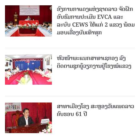
ອົງການກາແດງແຫ່ງຊາດລາວ ຈັດຝຶກ
ອົບຮົມການປະເມີນ EVCA ແລະ
ລະບົບ CEWS ໃຫ້ແກ່ 2 ແຂວງ ພ້ອມ
ມອບເຄື່ອງບັນເທົາທຸກ
ຫົວໜ້າພະແນກສາທາເຊກອງ ລົງ
ຕິດຕາມຊຸກຍູ້ວຽກງານຢູ່ໂຮງໝໍແຂວງ
ສາທາເມືອງໂຂງ ສະຫຼອງວັນແພດລາວ
ຄົບຮອບ 61 ປີ