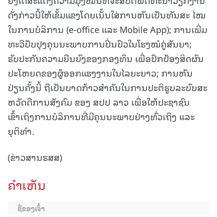
ດັ່ງກ່າວນີ້ໃຫ້ເຂັ້ມແຂງໂດຍເນັ້ນໃສ່ການຫັນເປັນທັນສະ ໄໝ
ໃນການບໍລິການ (e-office ແລະ Mobile App); ການເພີ່ມ
ທະວີປັບປຸງຄຸນນະພາບການປິ່ນປົວໃນໂຮງໝໍຄູ່ສັນຍາ;
ຮັບປະກັນຄວາມຍືນຍົງຂອງກອງທຶນ ເພື່ອປົກປ້ອງສິດຜົນ
ປະໂຫຍດຂອງຜູ້ອອກແຮງງານໃນໄລຍະຍາວ; ການຫັນ
ປ່ຽນຄັ້ງນີ້ ຖືເປັນບາດກ້າວສຳຄັນໃນການປະຕິຮູບລະບົບສະ
ຫວັດດີການສັງຄົມ ຂອງ ສປປ ລາວ ເພື່ອໃຫ້ປະຊາຊົນ
ເຂົ້າເຖິງການບໍລິການທີ່ມີຄຸນນະພາບຢ່າງທົ່ວເຖິງ ແລະ
ຍຸຕິທຳ.
(ຂ່າວສານຮສສ)
ຄໍາເຫັນ