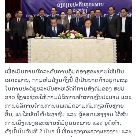
ເພື່ອເປັນການຍົກລະດັບການຄຸ້ມຄອງສຸຂະພາບໃຫ້ເປັນ
ເອກະພາບ, ການຫັນປ່ຽນຄັ້ງນີ້ ຖືເປັນບາດກ້າວບຸກທະລຸ
ໃນການປະຕິຮູບລະບົບສະຫວັດດີການສັງຄົມຂອງ ສປປ
ລາວ ຊຶ່ງຈະຊ່ວຍໃຫ້ການບໍລິຫານຈັດການງົບປະມານ ແລະ
ການບໍລິການດ້ານການແພດມີຄວາມກົມກຽວກັນຫຼາຍ
ຂຶ້ນ, ແນໃສ່ເຮັດໃຫ້ປະຊາຊົນ ແລະ ຜູ້ອອກແຮງງານ ໄດ້ຮັບ
ການເບິ່ງແຍງສຸຂະພາບທີ່ມີຄຸນນະພາບ ແລະ ຍຸຕິທຳ.
ດັ່ງນັ້ນໃນວັນທີ 2 ມີນາ ນີ້ ທີ່ກະຊວງກະຊວງແຮງງານ ແລະ