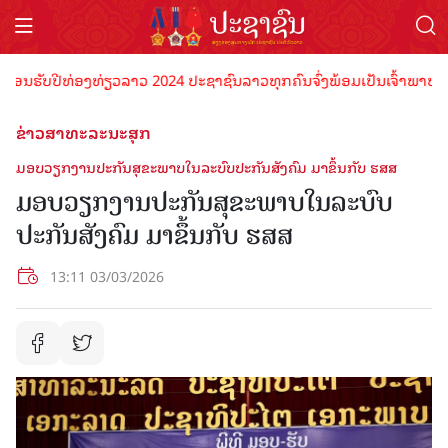
ນຮັບປີທ່ອງທ່ຽວລາວ 2024 ປະຊາຊົນລາວທຸກຄົນຈົ່ງພ້ອມເປັນເຈົ້າພາບທີ່ດີ ຕ
ຂ່າວສາທະລະນະສຸກ
ມອບວຽກງານປະກັນສຸຂະພາບໃນລະບົບປະກັນສັງຄົມ ມາຂຶ້ນກັບ ຮສສ
ມອບວຽກງານປະກັນສຸຂະພາບໃນລະບົບ
ປະກັນສັງຄົມ ມາຂຶ້ນກັບ ຮສສ
13:11 03/03/2026