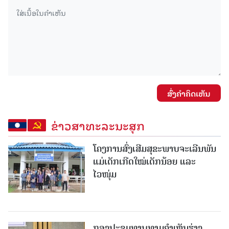
ສົ່ງຄໍາຄິດເຫັນ
ຂ່າວສາທະລະນະສຸກ
ໂຄງການສົ່ງເສີມສຸຂະພາບຈະເລີນພັນ
ແມ່ເດັກເກີດໃໝ່ເດັກນ້ອຍ ແລະ
ໄວໜຸ່ມ
ກອງປະຊຸມທາບທາມຄໍາເຫັນຮ່າງ