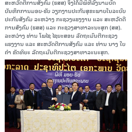
ສະຫວັດດີການສັງຄົມ (ຮສສ) ຈຶ່ງໄດ້ມີພິທີລົງນາມບົດ
ບັນທຶກການມອບ-ຮັບ ວຽກງານປະກັນສຸຂະພາບໃນລະບົບ
ປະກັນສັງຄົມ ລະຫວ່າງ ກະຊວງແຮງງານ ແລະ ສະຫວັດດີ
ການສັງຄົມ (ຮສສ) ແລະ ກະຊວງສາທາລະນະສຸກ (ສສ).
ລະຫວ່າງ ທ່ານ ໂພໄຊ ໄຊຍະສອນ ລັດຖະມົນຕີກະຊວງ
ແຮງງານ ແລະ ສະຫວັດດີການສັງຄົມ ແລະ ທ່ານ ນາງ ໃບ
ຄຳ ຂັດທິຍະ ລັດຖະມົນຕີກະຊວງສາທາລະນະສຸກ.