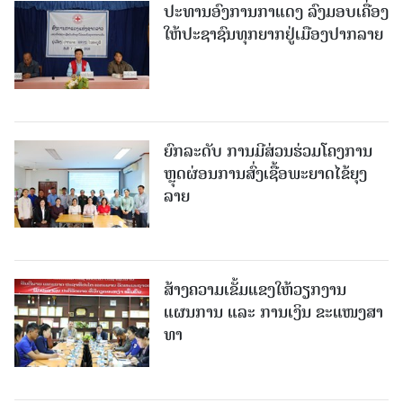
ປະທານອົງການກາແດງ ລົງມອບເຄື່ອງ
ໃຫ້ປະຊາຊົນທຸກຍາກຢູ່ເມືອງປາກລາຍ
ຍົກລະດັບ ການມີສ່ວນຮ່ວມໂຄງການ
ຫຼຸດຜ່ອນການສົ່ງເຊື້ອພະຍາດໄຂ້ຍຸງ
ລາຍ
ສ້າງຄວາມເຂັ້ມແຂງໃຫ້ວຽກງານ
ແຜນການ ແລະ ການເງິນ ຂະແໜງສາ
ທາ