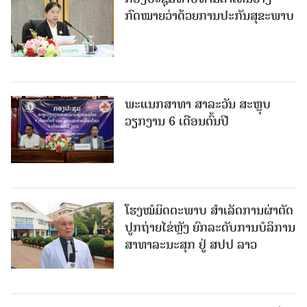
ກົດໝາຍວ່າດ້ວຍການປະກັນສຸຂະພາບ
ພະແນກສາທາ ສາລະວັນ ສະຫຼຸບ
ວຽກງານ 6 ເດືອນຕົ້ນປີ
ໂຮງໝໍມິດຕະພາບ ສໍາເລັດການຜ່າຕັດ
ປູກຖ່າຍໄຂ່ຫຼັງ ຍົກລະດັບການບໍລິການ
ສາທາລະນະສຸກ ຢູ່ ສປປ ລາວ