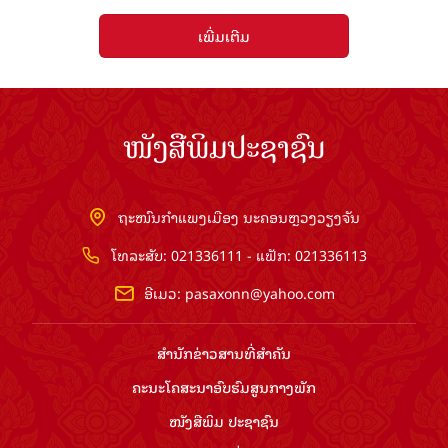
ເພີ່ມເຕີມ
ໜັງສືພິມປະຊາຊົນ
ຖະໜົນກຳແພງເມືອງ ນະຄອນຫຼວງວຽງຈັນ
ໂທລະສັບ: 021336111 - ແຟັກ: 021336113
ອີເມວ:
pasaxonn@yahoo.com
ສຳ​ນັກ​ຂ່າວ​ສານ​ທີ່​ສຳ​ຄັນ​
ຄະນະໂຄສະນາອົບຮົມ​ສູນ​ກາງ​ພັກ
ໜັງສືພິມ ປະ​ຊາ​ຊົນ