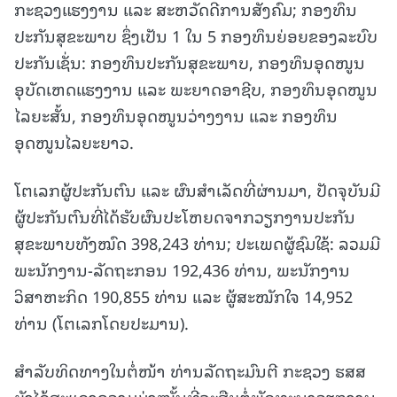
ກະຊວງແຮງງານ ແລະ ສະຫວັດດີການສັງຄົມ; ກອງທຶນ
ປະກັນສຸຂະພາບ ຊຶ່ງເປັນ 1 ໃນ 5 ກອງທຶນຍ່ອຍຂອງລະບົບ
ປະກັນເຊັ່ນ: ກອງທຶນປະກັນສຸຂະພາບ, ກອງທຶນອຸດໜູນ
ອຸບັດເຫດແຮງງານ ແລະ ພະຍາດອາຊີບ, ກອງທຶນອຸດໜູນ
ໄລຍະສັ້ນ, ກອງທຶນອຸດໜູນວ່າງງານ ແລະ ກອງທຶນ
ອຸດໜູນໄລຍະຍາວ.
ໂຕເລກຜູ້ປະກັນຕົນ ແລະ ຜົນສຳເລັດທີ່ຜ່ານມາ, ປັດຈຸບັນມີ
ຜູ້ປະກັນຕົນທີ່ໄດ້ຮັບຜົນປະໂຫຍດຈາກວຽກງານປະກັນ
ສຸຂະພາບທັງໝົດ 398,243 ທ່ານ; ປະເພດຜູ້ຊົມໃຊ້: ລວມມີ
ພະນັກງານ-ລັດຖະກອນ 192,436 ທ່ານ, ພະນັກງານ
ວິສາຫະກິດ 190,855 ທ່ານ ແລະ ຜູ້ສະໝັກໃຈ 14,952
ທ່ານ (ໂຕເລກໂດຍປະມານ).
ສຳລັບທິດທາງໃນຕໍ່ໜ້າ ທ່ານລັດຖະມົນຕີ ກະຊວງ ຮສສ
ຍັງໄດ້ສະແດງຄວາມມຸ່ງໝັ້ນທີ່ຈະສືບຕໍ່ພັດທະນາວຽກງານ