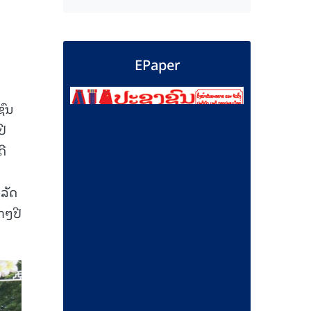
EPaper
ຊົນ
ປີ
ດີ
ລັດ
ກໆປີ