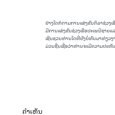
ຢ່າງໃດກໍຕາມການແຂ່ງຂັນກິລາຊ່ວງເ
ມີການແຂ່ງຂັນຊ່ວງເຮືອປະເພນີຊາຍແລະ
ເຊີນຊວນທ່ານໃດທີ່ຍັງບໍ່ທັນມາທ່ຽວງ
ມ່ວນຊື່ນເຊື່ອວ່າທ່ານຈະມີຄວາມປະທັ
ຄໍາເຫັນ