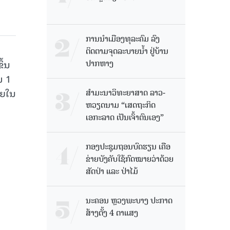
ການນໍາເມືອງທຸລະຄົມ ລົງ
ຕິດຕາມຈຸດລະບາຍນໍ້າ ຢູ່ບ້ານ
ປາກຫາງ
ຶ້ນ
ມ 1
າຍໃນ
ສຳມະນາວິທະຍາສາດ ລາວ-
ຫວຽດນາມ “ເສດຖະກິດ
ເອກະລາດ ເປັນເຈົ້າຕົນເອງ”
ກອງປະຊຸມຖອນບົດຮຽນ ເຄືອ
ຂ່າຍບັງຄັບໃຊ້ກົດໝາຍວ່າດ້ວຍ
ສັດປ່າ ແລະ ປ່າໄມ້
ນະຄອນ ຫຼວງພະບາງ ປະ​ກາດ​
ສ້າງ​ຕັ້ງ 4 ຕາແສງ