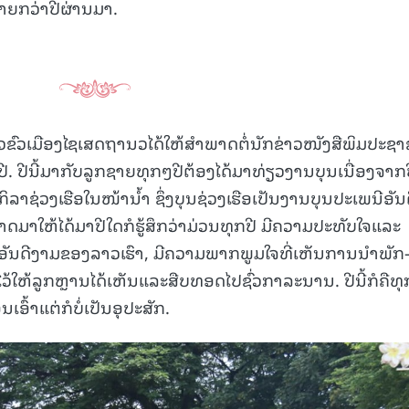
ຼາຍກວ່າປີຜ່ານມາ.
ຂົວເມືອງໄຊເສດຖານວໄດ້ໃຫ້ສໍາພາດຕໍ່ນັກຂ່າວໜັງສືພິມປະຊາ
ປີ. ປີນີ້ມາກັບລູກຊາຍທຸກໆປີຕ້ອງໄດ້ມາທ່ຽວງານບຸນເນື່ອງຈາກ
ກິລາຊ່ວງເຮືອໃນໜ້ານໍ້າ ຊຶ່ງບຸນຊ່ວງເຮືອເປັນງານບຸນປະເພນີອັນ
ມາໃຫ້ໄດ້ມາປີໃດກໍຮູ້ສຶກວ່າມ່ວນທຸກປີ ມີຄວາມປະທັບໃຈແລະ
ນີອັນດີງາມຂອງລາວເຮົາ, ມີຄວາມພາກພູມໃຈທີ່ເຫັນການນໍາພັກ-
ວ້ໃຫ້ລູກຫຼານໄດ້ເຫັນແລະສືບທອດໄປຊົ່ວກາລະນານ. ປີນີ້ກໍຄືທຸ
ອົ້າແຕ່ກໍບໍ່ເປັນອຸປະສັກ.