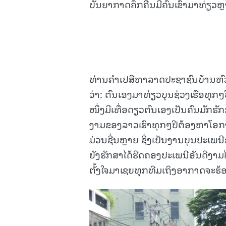
ບັນຍາກາດຄຶກຄື້ນມີຄົນເຂົ້າມາທ່ຽວຫ
ທ່ານຄໍາເປສີຫາລາດປະຊາຊົນບ້ານຫົວ
ວ່າ: ຕົນເອງມາທ່ຽວບຸນຊ່ວງເຮືອທຸກໆ
ໜຶ່ງມີເທື່ອດຽວຕົນເອງເປັນຄົນມັກຮັກ
ງາມຂອງລາວເຮົາທຸກໆປີຕ້ອງຫາໂອກາດ
ມ່ວນຊື່ນຫຼາຍ ຊຶ່ງເປັນງານບຸນປະເພ
ຍັງຮັກສາໄດ້ຮີດຄອງປະເພນີອັນດີງາມໄ
ຕັ້ງໃຈມາເຊຍທຸກທີມເຖິງອາກາດຈະຮ້ອນເ