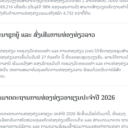
 ແຂວງວຽງຈັນສາມາດດຶງດູດນັກທ່ອງທ່ຽວໄດ້ເກືອບ 2 ລ້ານເທື່ອຄົນ; ໃນນັ້ນ ເປັນ
69,216 ເທື່ອຄົນ (ບັນລຸໄດ້ 98% ຂອງແຜນການປີ) ສາມາດສ້າງວຽກເຮັດງານທຳໃ
ົງທຶນດ້ານການທ່ອງທ່ຽວລວມທັງໝົດ 4,732 ກວ່າຕື້ກີບ.
າຊຸກຍູ້ ແລະ ສົ່ງເສີມການທ່ອງທ່ຽວລາວ
ານທ່ອງທ່ຽວ ກະຊວງວັດທະນະທຳ ແລະ ການທ່ອງທ່ຽວ (ວທ) ໄດ້ຈັດກອງປະຊຸມສ
ນທ່ອງທ່ຽວລາວຂຶ້ນໃນວັນທີ 27 ກໍລະກົດ ນີ້ ທີ່ນະຄອນຫຼວງວຽງຈັນ, ພາຍໃຕ້ການເ
າລານີ ພົມມະວົງສາ ຮອງລັດຖະມົນຕີ ກະຊວງວັດທະນະທຳ ແລະ ການທ່ອງທ່ຽວ 
ສະຫວັນ ປະທານສະມາຄົມທຸລະກິດການທ່ອງທ່ຽວລາວ ພ້ອມດ້ວຍບັນດາບໍລິສັດ
ວມ.
ັນມາດຕະຖານການທ່ອງທ່ຽວອາຊຽນປະຈຳປີ 2026
ດຕະຖານການທ່ອງທ່ຽວອາຊຽນ ປະຈຳປີ 2026 ຈັດຂຶ້ນເມື່ອບໍ່ດົນມານີ້, ທີ່ແຂວງ
ດເລືອກບັນດາຫົວໜ່ວຍທຸລະກິດທ່ອງທ່ຽວທີ່ໂດດເດັ່ນ ແລະ ຜ່ານເກນມາດຕະ ຖາ
ຸນນະພາບການບໍລິການ ແລະ ກຽມຄວາມພ້ອມເຂົ້າຮ່ວມງານມະຫະກຳການທ່ອງ ທ່ຽ