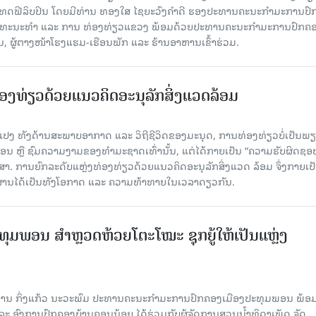
ປະເທດຟີລິບປິນ ໂດຍມີທ່ານ ທອງໃສ ໄຊຍະວົງຄຳດີ ຮອງປະທານຄະນະກຳມະການປ
ວັດທະນະທຳ ແລະ ການ ທ່ອງທ່ຽວແຂວງ ພ້ອມດ້ວຍປະທານຄະນະກຳມະການປົກຄ
ູ້ຕາງໜ້າໂຮງແຮມ-ເຮືອນພັກ ແລະ ຮ້ານອາຫານເຂົ້າຮ່ວມ.
່ອງທ່ຽວດ້ວຍແນວຄິດອະນຸລັກສິ່ງແວດລ້ອມ
ນແປງ ທັງດ້ານສະພາບອາກາດ ແລະ ວິຖີຊີວິດຂອງມະນຸດ, ການທ່ອງທ່ຽວບໍ່ເປັນພຽ
ອນ ຫຼື ຊົມຄວາມງາມຂອງທຳມະຊາດເທົ່າ​ນັ້ນ, ແຕ່ໄດ້ກາຍເປັນ “ຄວາມຮັບຜິດຊອບ”
ສາ. ການຍົກລະດັບແຫຼ່ງທ່ອງທ່ຽວດ້ວຍແນວຄິດອະນຸລັກສິ່ງແວດ ລ້ອມ ຈຶ່ງກາຍເປ
ມຜ່ານໄດ້ເປັນທັງໂອກາດ ແລະ ຄວາມທ້າທາຍໃນເວລາດຽວກັນ.
ຸມພອນ ສຳຫຼວດຫ້ວຍໂຕະໂໝະ ຊຸກຍູ້ໃຫ້ເປັນແຫຼ່ງ
້, ທ່ານ ກິ່ງແກ້ວ ນະວະພົມ ປະທານຄະນະກຳມະການປົກຄອງເມືອງປະທຸມພອນ ພ້ອ
ລະ ອົງການປົກຄອງບ້ານຄອນນ້ອຍ ໄດ້ຮ່ວມກັບຜູ້ຈັດການສວນນ້ຳທິດາເພັດ ຈັດ