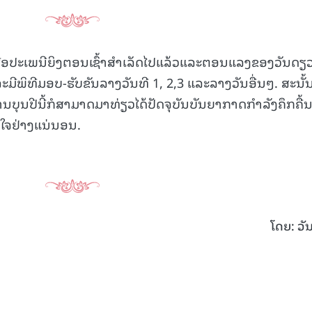
ຮືອປະເພນີຍິງຕອນເຊົ້າສໍາເລັດໄປແລ້ວແລະຕອນແລງຂອງວັນດຽ
ມີພິທີມອບ-ຮັບຂັນລາງວັນທີ 1, 2,3 ແລະລາງວັນອື່ນໆ. ສະນັ້ນ,
ານບຸນປີນີ້ກໍສາມາດມາທ່ຽວໄດ້ປັດຈຸບັນບັນຍາກາດກຳລັງຄຶກຄື້
ບໃຈຢ່າງແນ່ນອນ.
ໂດຍ: ວັ