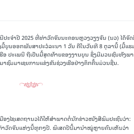
ຈໍາປີ 2025 ທີ່ທ່າວັດຈັນນະຄອນຫຼວງວຽງຈັນ (ນວ) ໄດ້ຈັດຂ
ັງມື້ບຸນອອກພັນສາປະວໍລະນາ 1 ວັນ ຄືໃນວັນທີ 8 ຕຸລານີ້ (ມື້ແຮ
ງເຮືອ ປະເພນີ ຖືເປັນມື້ສຸດທ້າຍຂອງງານບຸນ ຊຶ່ງມີມວນຊົນທັງພ
ມາຊົມມາເຊຍການແຂ່ງຂັນຊ່ວງເຮືອຢ່າງຄຶກຄື້ນມ່ວນຊື່ນ.
ເມືອງໄຊເສດຖານວໄດ້ໃຫ້ສໍາພາດຕໍ່ນັກຂ່າວໜັງສືພິມປະຊົນວ່າ:
່າວັດຈັນແຫ່ງນີ້ທຸກໆປີ. ພິເສດປີນີ້ມານໍາໝູ່ຫຼາຍຄົນເຫັນວ່າ