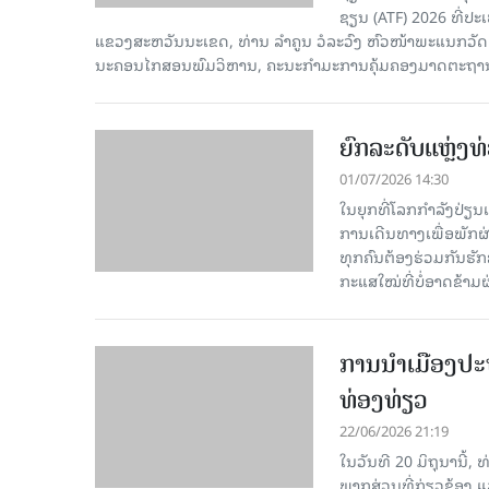
ຊຽນ (ATF) 2026 ທີ່
ແຂວງສະຫວັນນະເຂດ, ທ່ານ ລຳຄູນ ວໍລະວົງ ຫົວໜ້າພະແນກ
ນະຄອນໄກສອນພົມວິຫານ, ຄະນະກຳມະການຄຸ້ມຄອງມາດຕະຖານ, ຜ
ຍົກລະດັບແຫຼ່ງທ
01/07/2026 14:30
ໃນຍຸກທີ່ໂລກກຳລັງປ່ຽ
ການເດີນທາງເພື່ອພັກຜ່
ທຸກຄົນຕ້ອງຮ່ວມກັນຮັກ
ກະແສໃໝ່ທີ່ບໍ່ອາດຂ້າ
ການນຳເມືອງປະທ
ທ່ອງທ່ຽວ
22/06/2026 21:19
ໃນວັນທີ 20 ມິຖຸນານີ
ພາກສ່ວນທີ່ກ່ຽວຂ້ອງ ແ