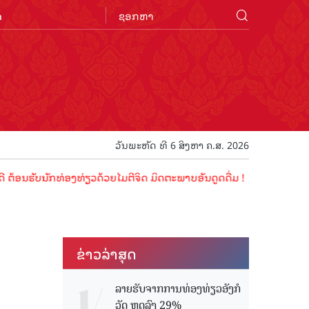
n
ວັນພະຫັດ ທີ 6 ສິງຫາ ຄ.ສ. 2026
ັບນັກທ່ອງທ່ຽວດ້ວຍໄມຕີຈິດ ມິດຕະພາບອັນດູດດື່ມ !
ຂ່າວ​ລ່າ​ສຸດ
ລາຍຮັບຈາກການທ່ອງທ່ຽວອັງກໍ
ວັດ ຫຼດລົງ 29%