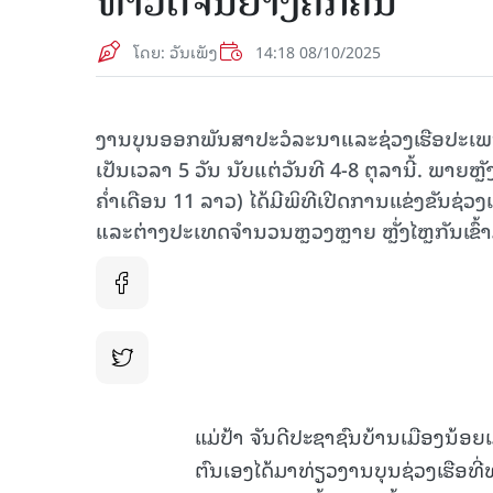
ທ່າວັດຈັນຢ່າງຄຶກຄື້ນ
ໂດຍ: ວັນເພັງ
14:18 08/10/2025
ງານບຸນອອກພັນສາປະວໍລະນາແລະຊ່ວງເຮືອປະເພນີປະ
ເປັນເວລາ 5 ວັນ ນັບແຕ່ວັນທີ 4-8 ຕຸລານີ້. ພາຍຫຼ
ຄໍ່າເດືອນ 11 ລາວ) ໄດ້ມີພິທີເປີດການແຂ່ງຂັນຊ່ວ
ແລະຕ່າງປະເທດຈຳນວນຫຼວງຫຼາຍ ຫຼັ່ງໄຫຼກັນເຂົ້າ
ແມ່ປ້າ ຈັນດີປະຊາຊົນບ້ານເມືອງນ້ອຍ
ຕົນເອງໄດ້ມາທ່ຽວງານບຸນຊ່ວງເຮືອທີ່ທ