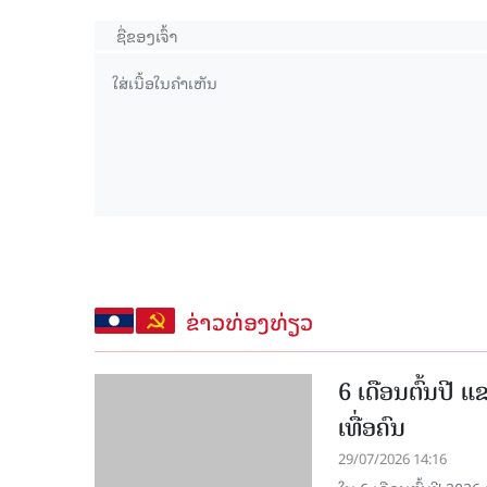
ຂ່າວທ່ອງທ່ຽວ
6 ເດືອນຕົ້ນປີ 
ເທື່ອຄົນ
29/07/2026 14:16