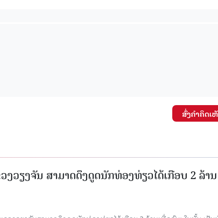
ສົ່ງຄໍາຄິດເຫ
ແຂວງວຽງຈັນ ສາມາດດຶງດູດນັກທ່ອງທ່ຽວໄດ້ເກືອບ 2 ລ້ານ