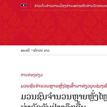
ຂ່າວເດັ່ນ
ຂ່າວການເມືອງ
ຂ່າວເສດຖະກິດ
ຂ່າວວັດທະນະທ
ສະເໜີ
ພັກປປ ລາວ
ຕ້ອນຮັບ
ຂ່າວທ່ອງທ່ຽວ
ມວນຊົນຈຳນວນຫຼາຍຫຼັ່ງໄຫຼເຂົ້າມາທ່ຽວບຸນຊ່ວງເຮື
ມວນຊົນຈຳນວນຫຼາຍຫຼັ່ງໄຫຼເ