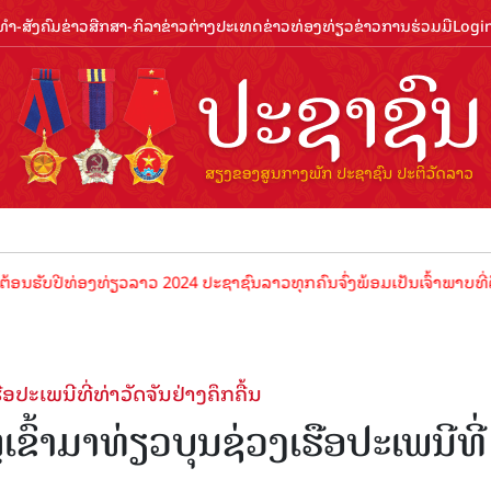
ຳ-ສັງຄົມ
ຂ່າວສືກສາ-ກິລາ
ຂ່າວຕ່າງປະເທດ
ຂ່າວທ່ອງທ່ຽວ
ຂ່າວການຮ່ວມມື
Logi
ປີທ່ອງທ່ຽວລາວ 2024 ປະຊາຊົນລາວທຸກຄົນຈົ່ງພ້ອມເປັນເຈົ້າພາບທີ່ດີ ຕ້ອນຮ
ອປະເພນີທີ່ທ່າວັດຈັນຢ່າງຄຶກຄື້ນ
ຂົ້າມາທ່ຽວບຸນຊ່ວງເຮືອປະເພນີທີ່