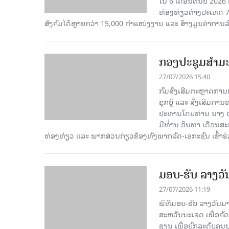
ໃນ 6 ເດືອນຕົ້ນປີ 2026
ທ່ອງທ່ຽວຕ່າງປະເທດ 7
ສັງຄົມໄດ້ຫຼາຍກວ່າ 15,000 ຕຳແໜ່ງງານ ແລະ ສ້າງມູນຄ່າການລ
ກອງປະຊຸມສຳມະນ
27/07/2026 15:40
ກົມສົ່ງເສີມຕະຫຼາດກ
ຊຸກຍູ້ ແລະ ສົ່ງເສີມກາ
ປະທານໂດຍທ່ານ ນາງ ດ
ມີທ່່ານ ອິນທາ ເດືອນ
ທ່ອງທ່ຽວ ແລະ ພາກສ່ວນກ່ຽວຂ້ອງທັງພາກລັດ-ເອກະຊົນ ເຂົ້າຮ່
ມອບ-ຮັບ ລາງວ
27/07/2026 11:19
ພິທີມອບ-ຮັບ ລາງວັນມາ
ສະຫວັນນະເຂດ ເພື່ອຄັ
ຊຽນ ເພື່ອຍົກລະດັບຄ