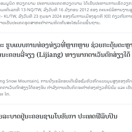
​ກອມ​ມູ​ນິດ ຫວຽດ​ນາມ ປະ​ທານ​ປະ​ເທດຫວຽດ​ນາມ ໄດ້​ເປັນ​ປະ​ທານ​ການ​ເຮັດ​ວຽກ​ກ
ບັດ​ມະ​ຕິ​ເລກ​ທີ 13-NQ/TW, ລົງວັນ​ທີ 16 ມັງ​ກອນ 2012 ຂອງ ຄະ​ນະ​ບໍ​ລິ​ຫານ​ງານ​ສ
– KL/TW, ​ລົງວັນ​ທີ 23 ກຸມ​ພາ 2024 ຂອງ​ກົມ​ການ​ເມື​ອງ​ຊຸດ​ທີ XIII ກ່ຽວ​ກັບ​ການກ
າຍ​ເປັນ​ປະ​ເທດ​ອຸດ​ສາ​ຫະ​ກຳ​ຕາມ​ທິດ​ທັນ​ສະ​ໄໝ​ໂດຍ​ພື້ນ​ຖານ.
ະ ຮູບແບບການທ່ອງທ່ຽວທີ່ຫຼາກຫຼາຍ ຊ່ວຍກະຕຸ້ນຕະຫຼ
ນະຄອນລີ່ຈຽງ (Lijiang) ທາງພາກຕາເວັນຕົກສ່ຽງໃຕ້
Yulong Snow Mountain), ການນັ່ງເຮລິຄອບເຕີເພື່ອຊົມທິວທັດແບບມຸມສູງຂອງທັດ
ວັນຕົກສ່ຽງໃຕ້ຂອງຈີນ ກຳລັງກາຍເປັນກິດຈະກຳທ່ອງທ່ຽວທີ່ນິຍົມ ແລະ ເປັ
ລະ ໄກ.
ຍລະບາດຢູ່ນະຄອນຊາມໂບ​ອັນກາ ປະເທດຟີລິບປິນ