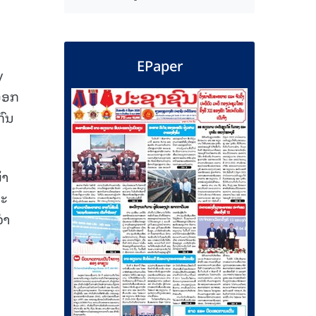
EPaper
y
້ອອກ
ກົນ
້າ
ລະ
່າ