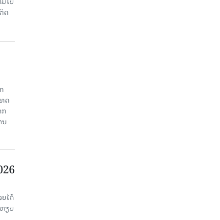
າມໂບ​
ຕິດ
an
ະເທດ
າກ
ງານ
2026
ຈຍໄດ້
່ອທຽບ