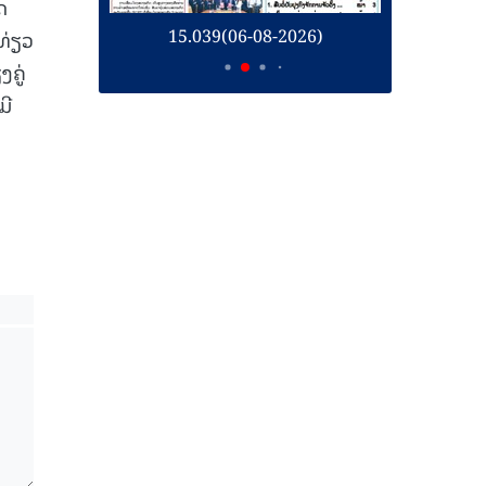
ດ
26)
15.039(06-08-2026)
1
ທ່ຽວ
ຄູ່
ມີ