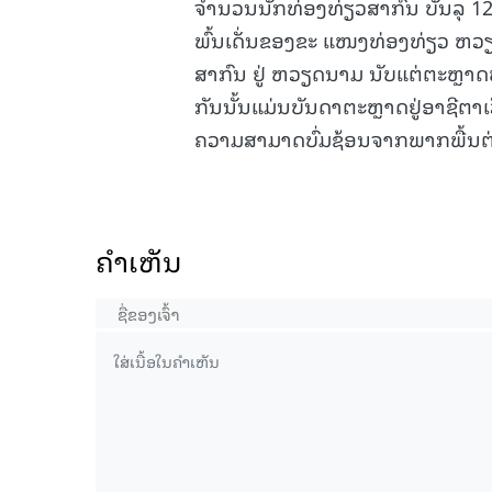
ຈຳນວນນັກທ່ອງທ່ຽວສາກົນ ບັນລຸ 12,59
ພົ້ນເດັ່ນຂອງຂະ ແໜງທ່ອງທ່ຽວ ຫ
ສາກົນ ຢູ່ ຫວຽດນາມ ນັບແຕ່ຕະຫຼາດທ
ກັນນັ້ນແມ່ນບັນດາຕະຫຼາດຢູ່ອາຊີຕາ
ຄວາມສາມາດບົ່ມຊ້ອນຈາກພາກພື້ນຕ
ຄໍາເຫັນ