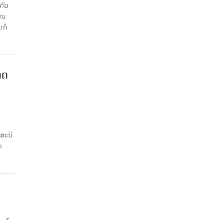
ັບ​
ູນ​
ໍ່​
າດ
ສະນີ
ນ