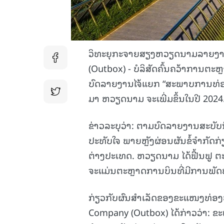
ວິທະຍຸກະຈາຍສຽງຫວຽດນາມລາຍງານວ
(Outbox) - ບໍລິສັດຄົ້ນຄວ້າການຕະ
ບົດລາຍງານໄຈ້ແຍກ “ສະພາບການທ່
ມາ ຫວຽດນາມ ຈະເພີ່ມຂຶ້ນໃນປີ 2024
ຂ່າວລະບຸວ່າ: ຕາມບົດລາຍງານສະບັບ
ປະທັບໃຈ ພາຍຫຼັງຜ່ອນຜັນຂໍ້ຈຳກັດ
ຕ່າງປະເທດ. ຫວຽດນາມ ໄດ້ຟື້ນຟູ 
ຈະແມ່ນຕະຫຼາດການບິນທີ່ມີການພັດທະ
ກ່ຽວກັບຜົນສຳເລັດຂອງຂະແໜງທ່ອງ
Company (Outbox) ໄດ້ກ່າວວ່າ: 