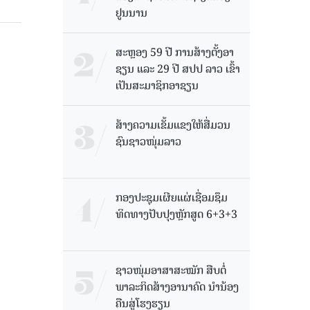
ຢູນນານ
ສະຫຼອງ 59 ປີ ການສ້າງຕັ້ງອາ
ຊຽນ ແລະ 29 ປີ ສປປ ລາວ ເຂົ້າ
ເປັນສະມາຊິກອາຊຽນ
ສ້າງຄວາມເຂັ້ມແຂງໃຫ້ສື່ມວນ
ຊົນຊາວໜຸ່ມລາວ
ກອງປະຊຸມເຜີຍແຜ່ເຊື່ອມຊຶມ
ທິດທາງປັບປຸງຫຼັກສູດ 6+3+3
ຊາວໜຸ່ມອາສາສະໝັກ ສືບຕໍ່
ພາລະກິດສ້າງອານາຄົດ ນໍານ້ອງ
ຄືນສູ່ໂຮງຮຽນ