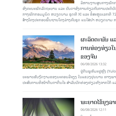
ລິ​ຫານ​ງານ​ສູນ​ກາງ​ພັກ
ອົງ​ຄະ​ນະ​ພັກ​ລັດ​ຖະ​ບານ ແລະ ບັນ​ດາ​ອົງ​ການ​ກ່ຽວ​ກັບ​ການ​ປະ​ຕິ​
ກາງ​ພັກ​ກອມ​ມູ​ນິດ ຫວຽດ​ນາມ ຊຸດ​ທີ XI ແລະ ຂໍ້​ສະ​ຫຼຸບ​ເລກ​ທີ 72
ສ້າງ​ໂຄງ​ປະ​ກອບ​ພື້ນ​ຖານ​ໂຄງ​ລ່າງຄົບ​ຊຸດ ແນ​ໃສ່​ນຳ ຫວຽດ​ນາມ ກ
ຜະລິດຕະພັນ ແລ
ການທ່ອງທ່ຽວໃນ
ຂອງຈີນ
06/08/2026 13:32
ຢູ່ຕີນພູຫິມະຢູຫຼົງ (
ຍະພາບອັນງົດງາມຂອງນະຄອນລີ່ຈຽງ ໃນແຂວງຢຸນນານ ທາງພາກຕາເ
ປະສົບການທີ່ໜ້າຕື່ນຕາຕື່ນໃຈ ສຳລັບນັກທ່ອງທ່ຽວທັງຈາກໃກ້ ແ
ພະຍາດໄຂ້ຍຸງລາ
06/08/2026 12:11