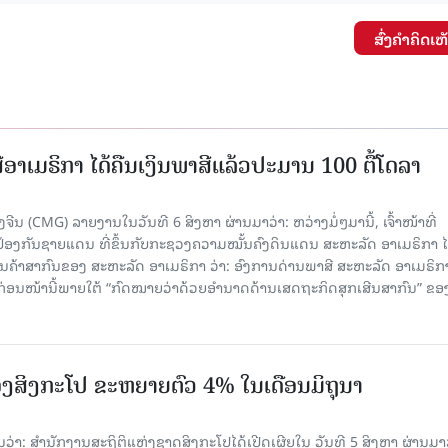
ສົ່ງຄໍາຄິດເຫ
ອາເມຣິກາ ໄດ້ຄືນເງິນພາສີແລ້ວປະມານ 100 ຕື້ໂດລາ
ນ (CMG) ລາຍງານໃນວັນທີ 6 ສິງຫາ ຜ່ານມາວ່າ: ຫວ່າງມໍ່ໆມານີ້, ເຈົ້າໜ້າທີ່
ປ້ອງກັນຊາຍແດນ ທີ່ຂຶ້ນກັບກະຊວງຄວາມໝັ້ນຄົງດິນແດນ ສະຫະລັດ ອາເມຣິກາ ໄ
ນຄ້າສາກົນຂອງ ສະຫະລັດ ອາເມຣິກາ ວ່າ: ອົງການດ່ານພາສີ ສະຫະລັດ ອາເມຣິກາ
ບກ່ອນໜ້ານີ້ພາຍໃຕ້ “ກົດໝາຍວ່າດ້ວຍອຳນາດດ້ານເສດຖະກິດສຸກເສີນສາກົນ” ຂອ
ງສິງກະໂປ ຂະຫຍາຍຕົວ 4% ໃນເດືອນມິຖຸນາ
່າ: ສຳນັກງານສະຖິຕິແຫ່ງຊາດສິງກະໂປໄດ້ເປີດເຜີຍໃນ ວັນທີ 5 ສິງຫາ ຜ່ານມາວ