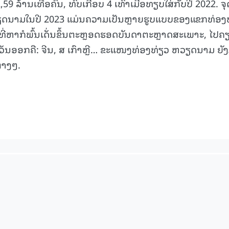
 ລ້ານເທື່ອຄົນ, ທົບເກືອບ 4 ເທົ່າເມື່ອທຽບໃສ່ກັບປີ 2022. ຈຸ
15.040(07-08-20
ວຽດນາມໃນປີ 2023 ແມ່ນຄວາມເປັນຫຼາຍຮູບແບບຂອງແຂກທ່ອງ
ີ່ຫາກໍພົ້ນເດັ່ນຂຶ້ນຕະຫຼອດຮອດບັນດາຕະຫຼາດສະເພາະ, ໄປຄຽງ
ເວັນອອກຄື: ຈີນ, ສ ເກົາຫຼີ… ຂະແໜງທ່ອງທ່ຽວ ຫວຽດນາມ ຍັງ
່າງໆ.