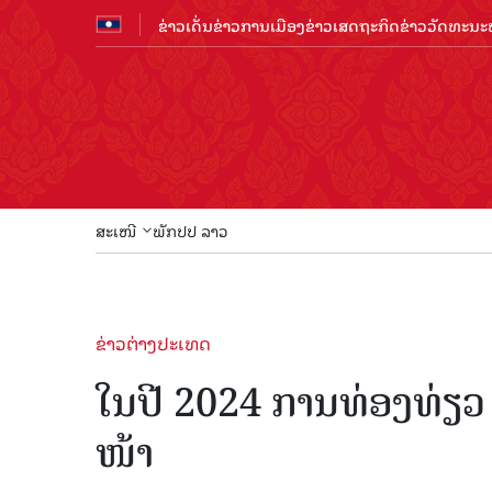
ຂ່າວເດັ່ນ
ຂ່າວການເມືອງ
ຂ່າວເສດຖະກິດ
ຂ່າວວັດທະນະທ
ສະເໜີ
ພັກປປ ລາວ
ຂ່າວຕ່າງປະເທດ
ໃນປີ 2024 ການທ່ອງທ່ຽວ 
ໜ້າ