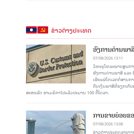
ຂ່າວຕ່າງປະເທດ
ອົງການດ່ານພາສີ
07/08/2026 13:11
ວິທະຍຸໂທລະພາບສູນກາງຈີ
ອົງການດ່ານພາສີ ແລະ 
ເຜີຍແຜ່ໂຕເລກຕໍ່ສານກາ
ຄືນເງິນພາສີທີ່ຮຽກເກັ
ສະຫະລັດ ອາເມຣິກາໄປແລ້ວປະມານ 100 ຕື້ໂດລາ.
ການຂາຍຍ່ອຍຂອ
07/08/2026 13:08
ຂ່າວຕ່າງປະເທດລາຍງານວ