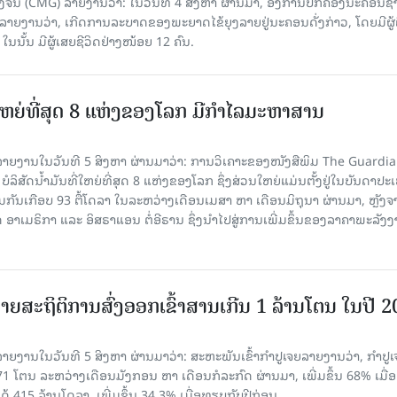
ີນ (CMG) ລາຍງານວ່າ: ໃນວັນທີ 4 ສິງ​ຫາ ຜ່ານມາ, ອົງການ​ປົກ​ຄອງນະຄອນຊ
ລາຍ​ງານວ່າ, ເກີດ​ການລະບາດ​ຂອງພະຍາດໄຂ້ຍຸງລາຍຢູ່ນະຄອນດັ່ງກ່າວ, ໂດຍມີຜູ້
, ໃນນັ້ນ ມີຜູ້ເສຍຊີວິດຢ່າງໜ້ອຍ 12 ຄົນ.
ທີ່ໃຫຍ່ທີ່ສຸດ 8 ແຫ່ງຂອງໂລກ ມີກຳໄລມະຫາສານ
າຍງານໃນວັນທີ 5 ສິງຫາ ຜ່ານມາວ່າ: ການວິເຄາະຂອງໜັງສືພິມ The Guardi
 ບໍລິສັດນ້ຳມັນທີ່ໃຫຍ່ທີ່ສຸດ 8 ແຫ່ງຂອງໂລກ ຊຶ່ງສ່ວນໃຫຍ່ແມ່ນຕັ້ງຢູ່ໃນບັນດາປ
ມກັນເກືອບ 93 ຕື້ໂດລາ ໃນລະຫວ່າງເດືອນເມສາ ຫາ ເດືອນມິຖຸນາ ຜ່ານມາ, ຫຼັງຈ
າເມຣິກາ ແລະ ອິສຣາແອນ ຕໍ່ອີຣານ ຊຶ່ງນຳໄປສູ່ການເພີ່ມຂຶ້ນຂອງລາຄາພະລັງ
ຍສະຖິຕິການສົ່ງອອກເຂົ້າສານເກີນ 1 ລ້ານໂຕນ ໃນປີ 
ຍງານໃນວັນທີ 5 ສິງຫາ ຜ່ານມາວ່າ: ສະຫະພັນເຂົ້າກຳປູເຈຍລາຍງານວ່າ, ກໍາປູເ
471 ໂຕນ ລະຫວ່າງເດືອນມັງກອນ ຫາ ເດືອນກໍລະກົດ ຜ່ານມາ, ເພີ່ມຂຶ້ນ 68% ເມື
ດ້ 415 ລ້ານໂດລາ, ເພີ່ມຂຶ້ນ 34.3% ເມື່ອທຽບກັບປີກ່ອນ.