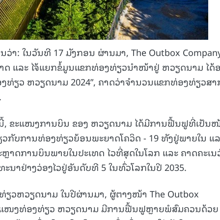
່າ: ໃນວັນທີ 17 ມັງກອນ ຜ່ານມາ, The Outbox Compan
ຫຼາດ ແລະ ໄຈ້ແຍກຂໍ້ມູນແຂກທ່ອງທ່ຽວນຳໜ້າຢູ່ ຫວຽດນາມ ໄດ
ອງທ່ຽວ ຫວຽດນາມ 2024”, ຄາດວ່າຈຳນວນແຂກທ່ອງທ່ຽວສາ
.
ນີ້, ຂະແໜງການບິນ ຂອງ ຫວຽດນາມ ໄດ້ມີການຟື້ນຟູທີ່ເປັນໜ
ກ່ຽວກັບການທ່ອງທ່ຽວຍ້ອນພະຍາດໂຄວິດ - 19 ທັງຢູ່ພາຍໃນ ແ
ຕະຫຼາດການບິນພາຍໃນປະເທດ ໄວທີ່ສຸດໃນໂລກ ແລະ ຄາດຄະເນວ
ນາຢ່າງວ່ອງໄວຢູ່ອັນດັບທີ 5 ໃນທົ່ວໂລກໃນປີ 2035.
ທ່ຽວຫວຽດນາມ ໃນປີຜ່ານມາ, ຜູ້ຕາງໜ້າ The Outbox
ຂະແໜງທ່ອງທ່ຽວ ຫວຽດນາມ ມີການຟື້ນຟູຫຼາຍພໍສົມຄວນດ້ວຍ