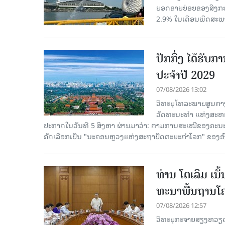
ຍອດຂາຍຍ່ອຍຂອງສິງກະໂປ
2.9% ໃນເດືອນພຶດສະພ
ປັກກິ່ງ ໄດ້ຮັ
ປະຈຳປີ 2029
07/08/2026 13:02
ວິທະຍຸໂທລະພາບສູນກາງ
ວັດທະນະທຳ ແຫ່ງສະຫະປະ
ປະກາດໃນວັນທີ 5 ສິງຫາ ຜ່ານມາວ່າ: ຕາມການສະເໜີຂອງຄະນະ
ຄັດ​ເລືອກເປັນ "ນະຄອນຫຼວງແຫ່ງສະຖາປັດຕະຍະກຳໂລກ" ຂອງອ
ທ່ານ ໂຕ​ເລິມ ເນ
ທະ​ນາ​ພື້ນ​ຖານ​ໂ
07/08/2026 12:57
ວິທະຍຸກະຈາຍສຽງຫວຽດນາມລ