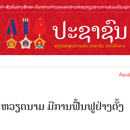
ຳ-ສັງຄົມ
ຂ່າວສືກສາ-ກິລາ
ຂ່າວຕ່າງປະເທດ
ຂ່າວທ່ອງທ່ຽວ
ຂ່າວການຮ່ວມມື
Logi
ຕ້ອນຮັບປີທ່ອງ
ຫວຽດນາມ ມີການຟື້ນຟູຢ່າງຕັ້ງ