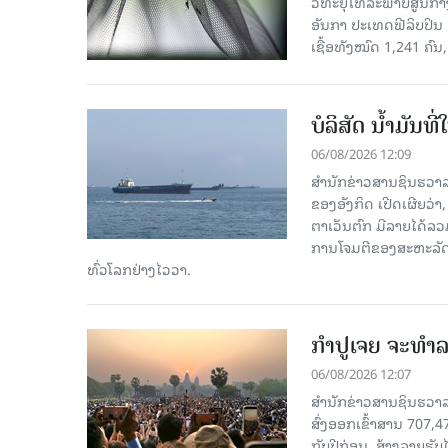
ວິທະຍຸໂທລະພາບສູນກາງຈ
ອັນກາ ປະເທດຟີລິບປິນ 
ເຊື້ອ​ທັງ​ໝົດ 1,241 ຄົນ
ບໍລິສັດ ນ້ຳມັນ
06/08/2026 12:09
ສຳນັກຂ່າວສານຊິນຮວາລ
ຂອງອັງກິດ ເປີດເຜີຍວ່າ,
ຕາເວັນຕົກ ມີລາຍໄດ້ລວ
ການໂຈມຕີຂອງສະຫະລັດ ອ
ທົ່ວໂລກຢ່າງໄວວາ.
ກຳປູເຈຍ ຈະທຳລາ
06/08/2026 12:07
ສຳນັກຂ່າວສານຊິນຮວາລາ
ສົ່ງອອກເຂົ້າສານ 707,
ກັບປີກ່ອນ, ສ້າງລາຍຮັບໄ