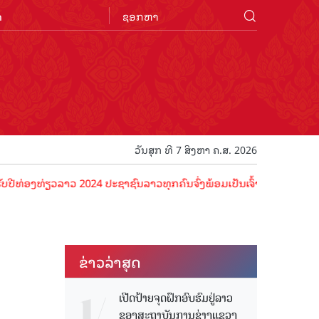
n
ວັນສຸກ ທີ 7 ສິງຫາ ຄ.ສ. 2026
ທ່ຽວລາວ 2024 ປະຊາຊົນລາວທຸກຄົນຈົ່ງພ້ອມເປັນເຈົ້າພາບທີ່ດີ ຕ້ອນຮັບນັກທ
ຂ່າວ​ລ່າ​ສຸດ
ເປີດປ້າຍຈຸດຝຶກອົບຮົມຢູ່ລາວ
ຂອງສະຖາບັນການຊ່າງແຂວງ