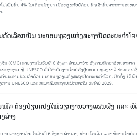
ເພີ່ມຂຶ້ນ 4% ໃນເດືອນມິຖຸນາ ເມື່ອທຽບກັບປີກ່ອນ ຊຶ່ງເລັ່ງຂຶ້ນຈາກການຂະຫຍ
າ.
ບການຄັດເລືອກເປັນ ນະຄອນຫຼວງແຫ່ງສະຖາປັດຕະຍະກຳໂລ
ຈີນ (CMG) ລາຍງານໃນວັນທີ 6 ສິງຫາ ຜ່ານມາວ່າ: ອົງການສຶກສາວິທະຍາສາດ
ຊາຊາດ ຫຼື UNESCO ທີ່ມີສຳນັກງານໃຫຍ່ຕັ້ງຢູ່ນະຄອນ​ຫຼວງປາຣີ ປະເທດຝຣັ່ງ
ກຳມະການຮ່ວມວ່າດ້ວຍນະຄອນຫຼວງແຫ່ງສະຖາປັດຕະຍະກຳໂລກ, ປັກກິ່ງ ໄດ້ຮັ
ົງການ UNESCO ແລະ ສະມາ​ຄົມສະຖາປະນິກສາກົນ ປະຈຳປີ 2029.
ັ້ນໜັກ ຕ້ອງ​ປ່ຽນ​ແປງ​ໃໝ່​ວຽກ​ງານ​ວາງ​ແຜນ​ຜັງ ແລະ ​ພັດ
ຄງ​ລ່າງ
າຍງານວ່າ: ໃນ​ວັນ​ທີ 6 ສິງ​ຫາ ຜ່ານມາ, ທ່ານ ໂຕ​ເລິມ ເລ​ຂາ​ທິ​ການ​ໃຫຍ່​ຄະ​ນ