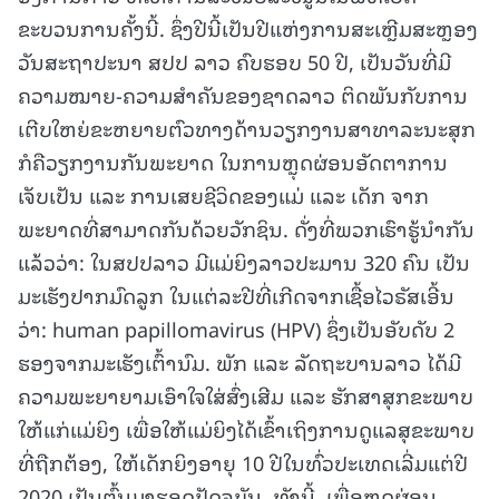
ຂະບວນການຄັ້ງນີ້. ຊຶ່ງປີນີ້ເປັນປີແຫ່ງການສະເຫຼີມສະຫຼອງ
ວັນສະຖາປະນາ ສປປ ລາວ ຄົບຮອບ 50 ປີ, ເປັນວັນທີ່ມີ
ຄວາມໝາຍ-ຄວາມສໍາຄັນຂອງຊາດລາວ ຕິດພັນກັບການ
ເຕີບໃຫຍ່ຂະຫຍາຍຕົວທາງດ້ານວຽກງານສາທາລະນະສຸກ
ກໍຄືວຽກງານກັນພະຍາດ ໃນການຫຼຸດຜ່ອນອັດຕາການ
ເຈັບເປັນ ແລະ ການເສຍຊີວິດຂອງແມ່ ແລະ ເດັກ ຈາກ
ພະຍາດທີ່ສາມາດກັນດ້ວຍວັກຊິນ. ດັ່ງທີ່ພວກເຮົາຮູ້ນໍາກັນ
ແລ້ວວ່າ: ໃນສປປລາວ ມີແມ່ຍິງລາວປະມານ 320 ຄົນ ເປັນ
ມະເຮັງປາກມົດລູກ ໃນແຕ່ລະປີທີ່ເກີດຈາກເຊື້ອໄວຣັສເອີ້ນ
ວ່າ: human papillomavirus (HPV) ຊຶ່ງເປັນອັບດັບ 2
ຮອງຈາກມະເຮັງເຕົ້ານົມ. ພັກ ແລະ ລັດຖະບານລາວ ໄດ້ມີ
ຄວາມພະຍາຍາມເອົາໃຈໃສ່ສົ່ງເສີມ ແລະ ຮັກສາສຸກຂະພາບ
ໃຫ້ແກ່ແມ່ຍິງ ເພື່ອໃຫ້ແມ່ຍິງໄດ້ເຂົ້າເຖິງການດູແລສຸຂະພາບ
ທີ່ຖືກຕ້ອງ, ໃຫ້ເດັກຍິງອາຍຸ 10 ປີໃນທົ່ວປະເທດເລີ່ມແຕ່ປີ
2020 ເປັນຕົ້ນມາຮອດປັດຈຸບັນ. ທັງນີ້, ເພື່ອຫຼຸດຜ່ອນ