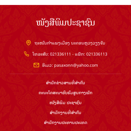
ໜັງສືພິມປະຊາຊົນ
ຖະໜົນກຳແພງເມືອງ ນະຄອນຫຼວງວຽງຈັນ
ໂທລະສັບ: 021336111 - ແຟັກ: 021336113
ອີເມວ:
pasaxonn@yahoo.com
ສຳ​ນັກ​ຂ່າວ​ສານ​ທີ່​ສຳ​ຄັນ​
ຄະນະໂຄສະນາອົບຮົມ​ສູນ​ກາງ​ພັກ
ໜັງສືພິມ ປະ​ຊາ​ຊົນ
ສຳ​ນັກ​ງານ​ທີ່​ສຳ​ຄັນ
ສຳ​ນັກ​ງານ​ປະ​ທານ​ປະ​ເທດ