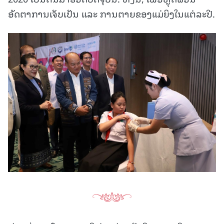
ອັດຕາການເຈັບເປັນ ແລະ ການຕາຍຂອງແມ່ຍິງໃນແຕ່ລະປີ.