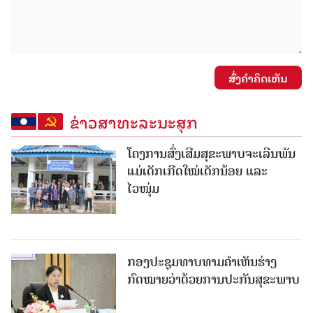
ສົ່ງຄໍາຄິດເຫັນ
ຂ່າວສາທະລະນະສຸກ
ໂຄງການສົ່ງເສີມສຸຂະພາບຈະເລີນພັນ
ແມ່ເດັກເກີດໃໝ່ເດັກນ້ອຍ ແລະ
ໄວໜຸ່ມ
ກອງປະຊຸມທາບທາມຄໍາເຫັນຮ່າງ
ກົດໝາຍວ່າດ້ວຍການປະກັນສຸຂະພາບ