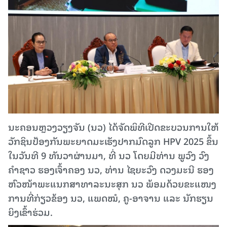
ນະຄອນຫຼວງວຽງຈັນ (ນວ) ໄດ້ຈັດພິທີເປີດຂະບວນການໃຫ້
ວັກຊິນປ້ອງກັນພະຍາດມະເຮັງປາກມົດລູກ HPV 2025 ຂຶ້ນ
ໃນວັນທີ 9 ທັນວາຜ່ານມາ, ທີ່ ນວ ໂດຍມີທ່ານ ພູວົງ ວົງ
ຄຳຊາວ ຮອງເຈົ້າຄອງ ນວ, ທ່ານ ໄຊຍະວົງ ດວງມະນີ ຮອງ
ຫົວໜ້າພະແນກສາທາລະນະສຸກ ນວ ພ້ອມດ້ວຍຂະແໜງ
ການທີ່ກ່ຽວຂ້ອງ ນວ, ແພດໝໍ, ຄູ-ອາຈານ ແລະ ນັກຮຽນ
ຍິງເຂົ້າຮ່ວມ.