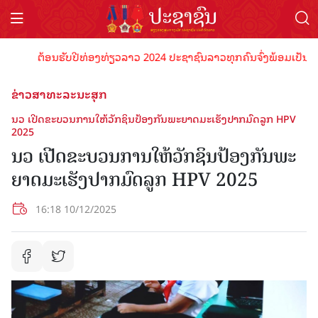
ຕ້ອນຮັບປີທ່ອງທ່ຽວລາວ 2024 ປະຊາຊົນລາວທຸກຄົນຈົ່ງພ້ອມເປັນເຈົ້າພາບທ
ຂ່າວສາທະລະນະສຸກ
ນວ ເປີດຂະບວນການໃຫ້ວັກຊິນປ້ອງກັນພະຍາດມະເຮັງປາກມົດລູກ HPV
2025
ນວ ເປີດຂະບວນການໃຫ້ວັກຊິນປ້ອງກັນພະ
ຍາດມະເຮັງປາກມົດລູກ HPV 2025
16:18 10/12/2025