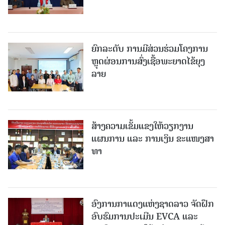
ຍົກລະດັບ ການມີສ່ວນຮ່ວມໂຄງການ
ຫຼຸດຜ່ອນການສົ່ງເຊື້ອພະຍາດໄຂ້ຍຸງ
ລາຍ
ສ້າງຄວາມເຂັ້ມແຂງໃຫ້ວຽກງານ
ແຜນການ ແລະ ການເງິນ ຂະແໜງສາ
ທາ
ອົງການກາແດງແຫ່ງຊາດລາວ ຈັດຝຶກ
ອົບຮົມການປະເມີນ EVCA ແລະ