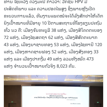
ທ່ານ ໄຊຍະວົງ ດວງມະນີ ກ່າວວ່າ: ວັກຊິນ HPV ມີ
ປະສິດທິພາບ ແລະ ຄວາມປອດໄພສູງ ຊຶ່ງພາຍຫຼັງເປີດ
ຂະບວນການແລ້ວ, ທີມງານແພດໝໍຈະໄດ້ລົງສັກຢາໃຫ້ເດັກ
ຍິງເປົ້າໝາຍທີ່ມີອາຍຸ 10 ປີຕາມສະຖານທີ່ໂຮງຮຽນປະຖົມ
ທົ່ວ ນວ ຄື: ເມືອງຈັນທະບູລີ 38 ແຫ່ງ, ເມືອງສີໂຄດຕະບອງ
72 ແຫ່ງ, ເມືອງໄຊເສດຖາ 62 ແຫ່ງ, ເມືອງສີສັດຕະນາກ
43 ແຫ່ງ, ເມືອງນາຊາຍທອງ 53 ແຫ່ງ, ເມືອງໄຊທານີ 120
ແຫ່ງ, ເມືອງຫາດຊາຍຟອງ 52 ແຫ່ງ, ເມືອງສັງທອງ 33
ແຫ່ງ ແລະ ເມືອງປາກງື່ມ 49 ແຫ່ງ ລວມທັງໝົດ 473
ແຫ່ງ ຈຳນວນເປົ້າໝາຍຕົວຈິງ 8,023 ຄົນ.