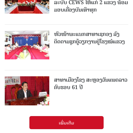
ລະບົບ CEWS ໃຫ້ແກ່ 2 ແຂວງ ພ້ອມ
ມອບເຄື່ອງບັນເທົາທຸກ
ຫົວໜ້າພະແນກສາທາເຊກອງ ລົງ
ຕິດຕາມຊຸກຍູ້ວຽກງານຢູ່ໂຮງໝໍແຂວງ
ສາທາເມືອງໂຂງ ສະຫຼອງວັນແພດລາວ
ຄົບຮອບ 61 ປີ
ເພີ່ມເຕີມ