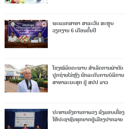
ພະແນກສາທາ ສາລະວັນ ສະຫຼຸບ
ວຽກງານ 6 ເດືອນຕົ້ນປີ
ໂຮງໝໍມິດຕະພາບ ສໍາເລັດການຜ່າຕັດ
ປູກຖ່າຍໄຂ່ຫຼັງ ຍົກລະດັບການບໍລິການ
ສາທາລະນະສຸກ ຢູ່ ສປປ ລາວ
ປະທານອົງການກາແດງ ລົງມອບເຄື່ອງ
ໃຫ້ປະຊາຊົນທຸກຍາກຢູ່ເມືອງປາກລາຍ