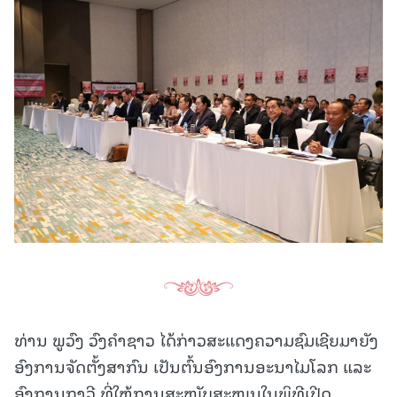
ທ່ານ ພູວົງ ວົງຄຳຊາວ ໄດ້ກ່າວສະແດງຄວາມຊົມເຊີຍມາຍັງ
ອົງການຈັດຕັ້ງສາກົນ ເປັນຕົ້ນອົງການອະນາໄມໂລກ ແລະ
ອົງການກາວີ ທີ່ໃຫ້ການສະໜັບສະໜູນໃນພິທີເປີດ