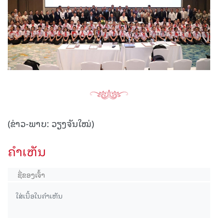
(ຂ່າວ-ພາບ: ວຽງຈັນໃໝ່)
ຄໍາເຫັນ