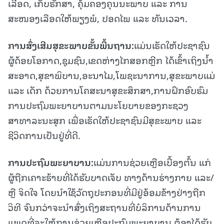
ເລືອດ, ເກັບຮັກສາ, ຄຸ້ມຄອງຄຸນນະພາບ ແລະ ການ
ສະໜອງເລືອດໃຫ້ພຽງພໍ, ປອດໄພ ແລະ ທັນເວລາ.
ການສົ່ງເສີມສຸຂະພາບຂັ້ນພື້ນຖານ
:
ແມ່ນເຮັດໃຫ້ປະຊາຊົນ
ຜູ້ດ້ອຍໂອກາດ,ຊຸມຊົນ,ເຂດຫ່າງໄກສອກຫຼີກ ໄດ້ເຂົ້າເຖິງນ້ຳ
ສະອາດ,ສຸຂາພິບານ,ອະນາໄມ,ໂພຊະນາການ,ສຸຂະພາບແມ່
ແລະ ເດັກ ດ້ວຍການໂຄສະນາສຸຂະສຶກສາ,ການຝຶກອົບຮົມ
ການປະຖົມພະຍາບານຕາມນະໂຍບາຍຂອງກະຊວງ
ສາທາລະນະສຸກ ເພື່ອເຮັດໃຫ້ປະຊາຊົນມີສຸຂະພາບ ແລະ
ຊີວິດການເປັນຢູ່ທີ່ດີ.
ການປະຖົມພະຍາບານ
:
ແມ່ນການຊ່ວຍເຫຼືອເບື້ອງຕົ້ນ ແກ່
ຜູ້ຖືກເຄາະຮ້າຍທີ່ໄດ້ຮັບບາດເຈັບ ທາງດ້ານຮ່າງກາຍ ແລະ/
ຫຼື ຈິດໃຈ ໂດຍນຳໃຊ້ວັດຖຸປະກອນທີ່ມີຢູ່ອ້ອມຂ້າງຢ່າງຖືກ
ວິທີ ຈົນກວ່າຈະນຳສົ່ງເຖິງສະຖານທີ່ບໍລິການດ້ານການ
ແພດທີ່ຈະໃຫ້ການຊ່ວຍເຫຼືອປະຖົມພະຍາບານ ຕ້ອງໄດ້ຮັບ