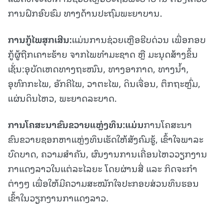
ການຝຶກອົບຮົມ ທາງດ້ານປະຖົມພະຍາບານ.
ການກູ້ໄພສຸກເສີນ
:
ແມ່ນການຊ່ວຍເຫຼືອຮີບດ່ວນ ເພື່ອກອບ
ກູ້ຜູ້ຖືກເຄາະຮ້າຍ ຈາກໄພທຳມະຊາດ ຫຼື ມະນຸດສ້າງຂຶ້ນ
ເຊັ່ນ:ອຸບັດເຫດທາງຖະໜົນ, ທາງອາກາດ, ທາງນ້ຳ,
ອຸທົກກະໄພ, ອັກຄີໄພ, ວາຕະໄພ, ດິນເຈື່ອນ, ຕຶກຖະຫຼົ່ມ,
ແຜ່ນດິນໄຫວ, ພະຍາດລະບາດ.
ການໂຄສະນາຂົນຂວາຍແຫຼ່ງທຶນ
:
ແມ່ນ
ການໂຄສະນາ
ຂົນຂວາຍຊອກຫາແຫຼ່ງທຶນເຮັດໃຫ້ສັງຄົມຮູ້, ເຂົ້າໃຈພາລະ
ບົດບາດ, ຄວາມສຳຄັນ, ຜົນງານການເຄື່ອນໄຫວວຽກງານ
ກາແດງລາວໃນແຕ່ລະໄລຍະ ໂດຍຜ່ານສື່ ແລະ ກິດຈະກຳ
ຕ່າງໆ ເພື່ອໃຫ້ມີຄວາມສະໝັກໃຈປະກອບສ່ວນທຶນຮອນ
ເຂົ້າໃນວຽກງານກາແດງລາວ.