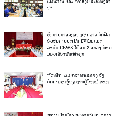
ແຜນການ ແລະ ການເງິນ ຂະແໜງສາ
ທາ
ອົງການກາແດງແຫ່ງຊາດລາວ ຈັດຝຶກ
ອົບຮົມການປະເມີນ EVCA ແລະ
ລະບົບ CEWS ໃຫ້ແກ່ 2 ແຂວງ ພ້ອມ
ມອບເຄື່ອງບັນເທົາທຸກ
ຫົວໜ້າພະແນກສາທາເຊກອງ ລົງ
ຕິດຕາມຊຸກຍູ້ວຽກງານຢູ່ໂຮງໝໍແຂວງ
ສາທາເມືອງໂຂງ ສະຫຼອງວັນແພດລາວ