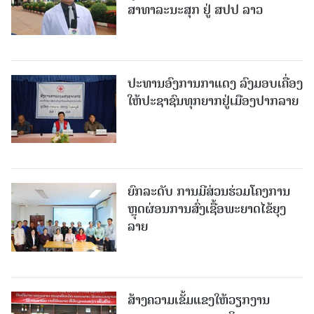
ສາທາລະນະສຸກ ຢູ່ ສປປ ລາວ
ປະທານອົງການກາແດງ ລົງມອບເຄື່ອງ
ໃຫ້ປະຊາຊົນທຸກຍາກຢູ່ເມືອງປາກລາຍ
ຍົກລະດັບ ການມີສ່ວນຮ່ວມໂຄງການ
ຫຼຸດຜ່ອນການສົ່ງເຊື້ອພະຍາດໄຂ້ຍຸງ
ລາຍ
ສ້າງຄວາມເຂັ້ມແຂງໃຫ້ວຽກງານ