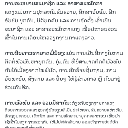
ການຂະຫຍາຍສະມາ
ຊິກ
ແລະ
ອາສາສະໝັກກາ
ແດງ
:
ແມ່ນການປຸກລະດົມຂົນຂວາຍ, ສຶກສາອົບຮົມ, ຝຶກ
ອົບຮົມ ບຸກຄົນ, ນິຕິບຸກຄົນ ແລະ ການຈັດຕັ້ງ ເຂົ້າເປັນ
ສະມາຊິກ ແລະ ອາສາສະໝັກກາແດງ ເພື່ອປະກອບສ່ວນ
ເຂົ້າໃນການເຄື່ອນໄຫວວຽກງານກາແດງລາວ.
ການສືບທາວຫາຍາດພີ່ນ້ອງ
:
ແມ່ນການເປັນສື່ກາງໃນການ
ຕິດຕໍ່ພົວພັນຫາບຸກຄົນ, ກຸ່ມຄົນ ທີ່ບໍ່ສາມາດຕິດຕໍ່ພົວພັນ
ກັນໄດ້ເນື່ອງຈາກໄພພິບັດ, ການຍົກຍ້າຍຖິ່ນຖານ, ການ
ອົບພະຍົບ, ສົງຄາມ ແລະ ອື່ນໆ ໃຫ້ຮູ້ຂ່າວຄາວ ຫຼື ກັບມາຢູ່
ຮ່ວມກັນອີກ.
ການພົວພັນ
ແລະ
ຮ່ວມມືສາກົນ
: ກ່ຽວກັບວຽກງານກາແດງ
ດ້ວຍການອອກແຮງຊອກຮູ້ບົດຮຽນທີ່ເປັນປະໂຫຍດ, ຂົນຂວາຍແຫຼ່ງທຶນ,
ວັດຖຸອຸປະກອນ, ເຕັກນິກ ແລະ ການພັດທະນາບຸກຄະລາກອນ ເພື່ອນຳ
ໃຊ້ເຂົ້າໃນວຽກງານຂອງຕົນ ໃຫ້ມີປະສິດທິພາບ ລວມທັງການປະຕິບັດ
ພັນທະຂອງຕົນຕໍ່ສາກົນ.