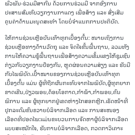
ພົວພັນ-ຮ່ວມມືສາກົນ ດ້ວຍການຮ່ວມມື ຈາກອົງການ
ປະສານສົມທົບວຽກງານກາແດງ ເພື່ອສ້າງ ແລະ ສົ່ງເສີມ
ຄຸນຄ່າດ້ານມະນຸດສະທຳ ໂດຍບໍ່ຈຳແນກການປະຕິບັດ.
ໃຫ້ການຊ່ວຍເຫຼືອບັນເທົາທຸກເບື້ອງຕົ້ນ: ໜາຍເຖິງການ
ຊ່ວຍເຫຼືອທາງດ້ານວັດຖຸ ແລະ ຈິດໃຈຂັ້ນພື້ນຖານ, ລວມທັງ
ການໃຫ້ຄວາມຮູ້ພື້ນຖານເພື່ອສ້າງຄວາມເຂັ້ມແຂງໃຫ້ຊຸມຊົນ
ກ່ຽວກັບວຽກງານປ້ອງກັນ, ຫຼຸດຜ່ອນຄວາມສ່ຽງ ແລະ ຮັບມື
ກັບໄພພິບັດ.ເປົ້າໝາຍຂອງການຊ່ວຍເຫຼືອບັນເທົາທຸກ
ເບື້ອງຕົ້ນ ແມ່ນ ຜູ້ທີ່ຖືກຜົນກະທົບຈາກໄພພິບັດ,ຜູ້ທຸກຍາກ
ຂາດເຂີນ,ປ່ຽວພອຍ,ດ້ອຍໂອກາດ,ກຳພ້າ,ກຳພອຍ,ຄົນ
ພິການ ແລະ ຜູ້ທຸກຍາກຢູ່ເຂດຫ່າງໄກສອກຫຼີກ.ເຮັດໜ້າທີ່
ປຸກລະດົມຂົນຂວາຍບໍລິຈາກເລືອດ ແລະ ການສະໜອງ
ເລືອດທີ່ປອດໄພ
:
ແມ່ນຂະບວນການຈັດຫາຜູ້ບໍລິຈາກເລືອດ
ແບບສະໝັກໃຈ, ຮັບການບໍລິຈາກເລືອດ, ກວດກາວິເຄາະ