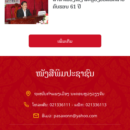
ຄົບຮອບ 61 ປີ
ເພີ່ມເຕີມ
ໜັງສືພິມປະຊາຊົນ
ຖະໜົນກຳແພງເມືອງ ນະຄອນຫຼວງວຽງຈັນ
ໂທລະສັບ: 021336111 - ແຟັກ: 021336113
ອີເມວ:
pasaxonn@yahoo.com