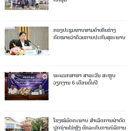
ກອງປະຊຸມທາບທາມຄໍາເຫັນຮ່າງ
ກົດໝາຍວ່າດ້ວຍການປະກັນສຸຂະພາບ
ພະແນກສາທາ ສາລະວັນ ສະຫຼຸບ
ວຽກງານ 6 ເດືອນຕົ້ນປີ
ໂຮງໝໍມິດຕະພາບ ສໍາເລັດການຜ່າຕັດ
ປູກຖ່າຍໄຂ່ຫຼັງ ຍົກລະດັບການບໍລິການ