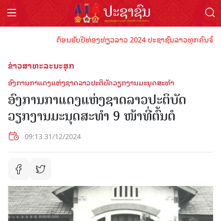
ຕ້ອນຮັບປີທ່ອງທ່ຽວລາວ 2024 ປະຊາຊົນລາວທຸກຄົນຈົ່ງພ້ອມເປ
ຂ່າວສາທະລະນະສຸກ
ອົງການກາແດງແຫ່ງຊາດລາວປະຕິບັດວຽກງານມະນຸດສະທຳ
ອົງການກາແດງແຫ່ງຊາດລາວປະຕິບັດ
ວຽກງານມະນຸດສະທຳ 9 ໜ້າທີ່ຕົ້ນຕໍ
09:13 31/12/2024