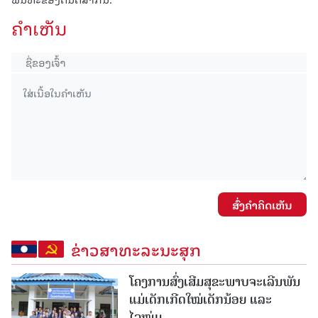
ຄໍາເຫັນ
ສົ່ງຄໍາຄິດເຫັນ
ຂ່າວສາທະລະນະສຸກ
ໂຄງການສົ່ງເສີມສຸຂະພາບຈະເລີນພັນ
ແມ່ເດັກເກີດໃໝ່ເດັກນ້ອຍ ແລະ
ໄວໜຸ່ມ