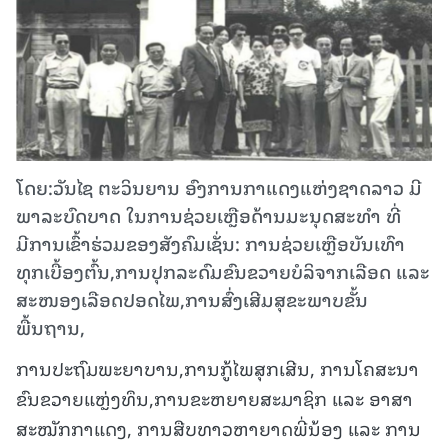
ໂດຍ:ວັນໄຊ ຕະວິນຍານ ອົງການກາແດງແຫ່ງຊາດລາວ ມີ
ພາລະບົດບາດ ໃນການຊ່ວຍເຫຼືອດ້ານມະນຸດສະທຳ ທີ່
ມີການເຂົ້າຮ່ວມຂອງສັງຄົມເຊັ່ນ: ການຊ່ວຍເຫຼືອບັນເທົາ
ທຸກເບື້ອງຕົ້ນ,ການປຸກລະດົມຂົນຂວາຍບໍລິຈາກເລືອດ ແລະ
ສະໜອງເລືອດປອດໄພ,ການສົ່ງເສີມສຸຂະພາບຂັ້ນ
ພື້ນຖານ,
ການປະຖົມພະຍາບານ,ການກູ້ໄພສຸກເສີນ, ການໂຄສະນາ
ຂົນຂວາຍແຫຼ່ງທຶນ,ການຂະຫຍາຍສະມາຊິກ ແລະ ອາສາ
ສະໝັກກາແດງ, ການສືບທາວຫາຍາດພີ່ນ້ອງ ແລະ ການ