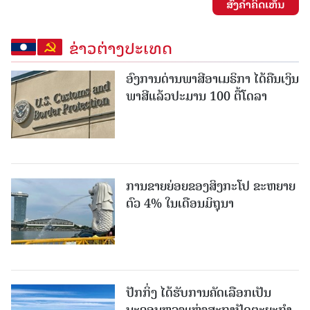
ສົ່ງຄໍາຄິດເຫັນ
ຂ່າວຕ່າງປະເທດ
ອົງການດ່ານພາສີອາເມຣິກາ ໄດ້ຄືນເງິນ
ພາສີແລ້ວປະມານ 100 ຕື້ໂດລາ
ການຂາຍຍ່ອຍຂອງສິງກະໂປ ຂະຫຍາຍ
ຕົວ 4% ໃນເດືອນມິຖຸນາ
ປັກກິ່ງ ໄດ້ຮັບການຄັດເລືອກເປັນ