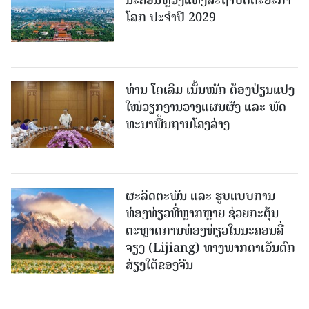
ນະຄອນຫຼວງແຫ່ງສະຖາປັດຕະຍະກຳ
ໂລກ ປະຈຳປີ 2029
ທ່ານ ໂຕ​ເລິມ ເນັ້ນໜັກ ຕ້ອງ​ປ່ຽນ​ແປງ​
ໃໝ່​ວຽກ​ງານ​ວາງ​ແຜນ​ຜັງ ແລະ ​ພັດ​
ທະ​ນາ​ພື້ນ​ຖານ​ໂຄງ​ລ່າງ
ຜະລິດຕະພັນ ແລະ ຮູບແບບການ
ທ່ອງທ່ຽວທີ່ຫຼາກຫຼາຍ ຊ່ວຍກະຕຸ້ນ
ຕະຫຼາດການທ່ອງທ່ຽວໃນນະຄອນລີ່
ຈຽງ (Lijiang) ທາງພາກຕາເວັນຕົກ
ສ່ຽງໃຕ້ຂອງຈີນ