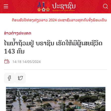
ຕ້ອນຮັບປີທ່ອງທ່ຽວລາວ 2024 ປະຊາຊົນລາວທຸກຄົນຈົ່ງພ້ອມເປັນເຈົ້າພາ
ຂ່າວຕ່າງປະເທດ
ໄພນ້ຳຖ້ວມຢູ່ ບຣາຊິນ ເຮັດໃຫ້ມີຜູ້ເສຍຊີວິດ
143 ຄົນ
14:18 14/05/2024