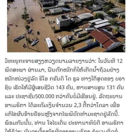
ວິທະຍຸກະຈາຍສຽງຫວຽດນາມລາຍງານວ່າ: ໃນວັນທີ 12
ພຶດສະພາ ຜ່ານມາ, ຝົນຕົກໜັກກໍ່ໃຫ້ເກີດນ້ຳຖ້ວມຢ່າງ
ໜັກໜ່ວງຢູ່ລັດ ຣິໂອ ກຣັນດິ ໂດ ຊຸລ ທາງໃຕ້ສຸດຂອງ ບຣາ
ຊິນ ເຮັດໃຫ້ມີຜູ້ເສຍຊີວິດ 143 ຄົນ, ຫາຍສາບສູນ 131 ຄົນ
ແລະ ປະຊາຊົນ500.000 ກວ່າຄົນບໍ່ມີເຮືອນຢູ່. ລັດຖະບານ
ອາເມຣິກາ ໄດ້ລະດົມເງິນຈຳນວນ 2,3 ຕື້ກວ່າໂດລາ ເພື່ອ
ແກ້ໄຂຜົນຮ້າຍຢ້ອນຫຼັງຈາກໄພພິບັດທຳມະຊາດຢູ່ລັດນີ້.
ພ້ອມກັນນັ້ນ, ທ່ານ ໂຈໄບເດັ່ນ ປະທານາທິບໍດີ ອາເມຣິກາ
ໃຫ້ຮູ້ວ່າ: ບັນດາເຈົ້າໜ້າທີ່ຂອງອາເມຣິກາ ກໍພວມຕິດຕໍ່