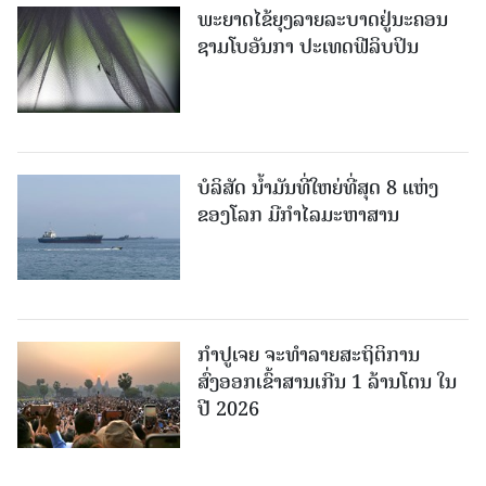
ພະຍາດໄຂ້ຍຸງລາຍລະບາດຢູ່ນະຄອນ
ຊາມໂບ​ອັນກາ ປະເທດຟີລິບປິນ
ບໍລິສັດ ນ້ຳມັນທີ່ໃຫຍ່ທີ່ສຸດ 8 ແຫ່ງ
ຂອງໂລກ ມີກຳໄລມະຫາສານ
ກຳປູເຈຍ ຈະທຳລາຍສະຖິຕິການ
ສົ່ງອອກເຂົ້າສານເກີນ 1 ລ້ານໂຕນ ໃນ
ປີ 2026