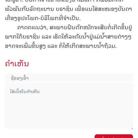
ພົວພັນກັບລັດຖະບານ ບຣາຊິນ ເພື່ອແນໃສ່ສະໜອງບັນດາ
ເຄື່ອງອຸປະໂພກ-ບໍລິໂພກທີ່ຈຳເປັນ.
ຄາດຄະເນວ່າ, ສະພາບຝົນຕົກໜັກຈະສືບຕໍ່ເກີດຂຶ້ນຢູ່
ພາກໃຕ້ບຣາຊິນ ແລະ ເຮັດໃຫ້ລະດັບນ້ຳຢູ່ແມ່ນ້ຳສາຍຕ່າງໆ
ອາດຈະເພີ່ມຂຶ້ນສູງ ແລະ ກໍ່ໃຫ້ເກີດສະພາບນ້ຳຖ້ວມ.
ຄໍາເຫັນ