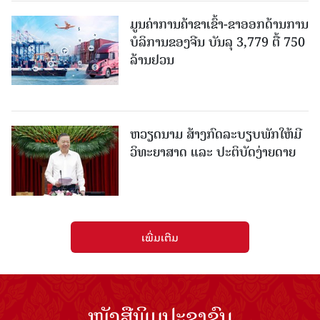
ມູນຄ່າການຄ້າຂາເຂົ້າ-ຂາອອກດ້ານການ
ບໍລິການຂອງຈີນ ບັນລຸ 3,779 ຕື້ 750
ລ້ານຢວນ
ຫວຽດນາມ ສ້າງກົດລະບຽບພັກໃຫ້ມີ
ວິທະຍາສາດ ແລະ ປະຕິບັດງ່າຍດາຍ
ເພີ່ມເຕີມ
ໜັງສືພິມປະຊາຊົນ