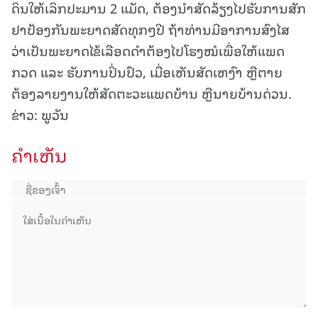
ດິນໃຫ້ເລິກປະມານ 2 ແມັດ, ຕ້ອງນໍາສັດລ້ຽງໄປຮັບການສັກ
ຢາປ້ອງກັນພະຍາດສັດທຸກໆປີ ຖ້າທ່ານມີອາການສົງໄສ
ວ່າເປັນພະຍາດໄຂ້ເລືອດດຳຕ້ອງໄປໂຮງໝໍເພື່ອໃຫ້ແພດ
ກວດ ແລະ ຮັບການປິ່ນປົວ, ເມື່ອເຫັນສັດເຫງົາ ຫຼືຕາຍ
ຕ້ອງລາຍງານໃຫ້ສັດຕະວະແພດບ້ານ ຫຼືນາຍບ້ານດ່ວນ.
ຂ່າວ: ພູວັນ
ຄໍາເຫັນ