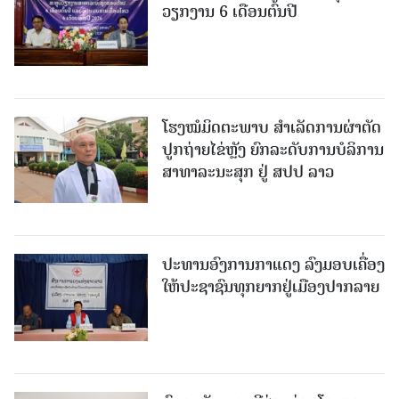
ວຽກງານ 6 ເດືອນຕົ້ນປີ
ໂຮງໝໍມິດຕະພາບ ສໍາເລັດການຜ່າຕັດ
ປູກຖ່າຍໄຂ່ຫຼັງ ຍົກລະດັບການບໍລິການ
ສາທາລະນະສຸກ ຢູ່ ສປປ ລາວ
ປະທານອົງການກາແດງ ລົງມອບເຄື່ອງ
ໃຫ້ປະຊາຊົນທຸກຍາກຢູ່ເມືອງປາກລາຍ