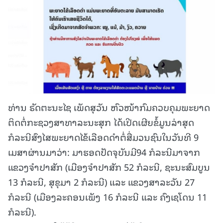
ທ່ານ ຣັດຕະນະໄຊ ເພັດສຸວັນ ຫົວໜ້າກົມຄວບຄຸມພະຍາດ
ຕິດຕໍ່ກະຊວງສາທາລະນະສຸກ ໄດ້ເປີດເຜີຍຂໍ້ມູນລ່າສຸດ
ກໍລະນີສົງໄສພະຍາດໄຂ້ເລືອດດໍາຕໍ່ສື່ມວນຊົນໃນວັນທີ 9
ເມສາຜ່ານມາວ່າ: ມາຮອດປັດຈຸບັນມີ94 ກໍລະນີມາຈາກ
ແຂວງຈໍາປາສັກ (ເມືອງຈໍາປາສັກ 52 ກໍລະນີ, ຊະນະສົມບູນ
13 ກໍລະນີ, ສຸຂຸມາ 2 ກໍລະນີ) ແລະ ແຂວງສາລະວັນ 27
ກໍລະນີ (ເມືອງລະຄອນເພັງ 16 ກໍລະນີ ແລະ ຄົງເຊໂດນ 11
ກໍລະນີ).