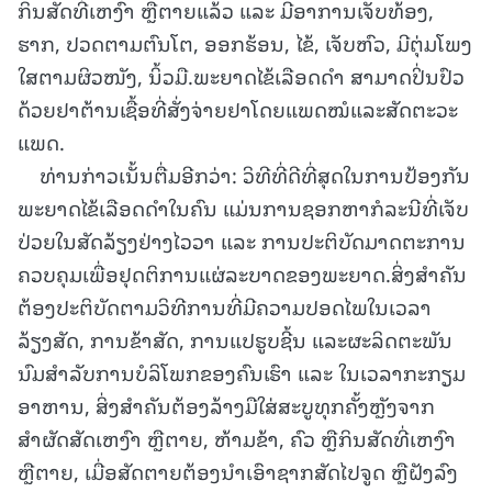
ກິນສັດທີ່ເຫງົາ ຫຼືຕາຍແລ້ວ ແລະ ມີອາການເຈັບທ້ອງ,
ຮາກ, ປວດຕາມຕົນໂຕ, ອອກຮ້ອນ, ໄຂ້, ເຈັບຫົວ, ມີຕຸ່ມໂພງ
ໃສຕາມຜິວໜັງ, ນິ້ວມື.ພະຍາດໄຂ້ເລືອດດໍາ ສາມາດປິ່ນປົວ
ດ້ວຍຢາຕ້ານເຊື້ອທີ່ສັ່ງຈ່າຍຢາໂດຍແພດໝໍແລະສັດຕະວະ
ແພດ.
ທ່ານກ່າວເນັ້ນຕື່ມອີກວ່າ: ວິທີທີ່ດີທີ່ສຸດໃນການປ້ອງກັນ
ພະຍາດໄຂ້ເລືອດດໍາໃນຄົນ ແມ່ນການຊອກຫາກໍລະນີທີ່ເຈັບ
ປ່ວຍໃນສັດລ້ຽງຢ່າງໄວວາ ແລະ ການປະຕິບັດມາດຕະການ
ຄວບຄຸມເພື່ອຢຸດຕິການແຜ່ລະບາດຂອງພະຍາດ.ສິ່ງສໍາຄັນ
ຕ້ອງປະຕິບັດຕາມວິທີການທີ່ມີຄວາມປອດໄພໃນເວລາ
ລ້ຽງສັດ, ການຂ້າສັດ, ການແປຮູບຊີ້ນ ແລະຜະລິດຕະພັນ
ນົມສໍາລັບການບໍລິໂພກຂອງຄົນເຮົາ ແລະ ໃນເວລາກະກຽມ
ອາຫານ, ສິ່ງສຳຄັນຕ້ອງລ້າງມືໃສ່ສະບູທຸກຄັ້ງຫຼັງຈາກ
ສຳຜັດສັດເຫງົາ ຫຼືຕາຍ, ຫ້າມຂ້າ, ຄົວ ຫຼືກິນສັດທີ່ເຫງົາ
ຫຼືຕາຍ, ເມື່ອສັດຕາຍຕ້ອງນໍາເອົາຊາກສັດໄປຈູດ ຫຼືຝັງລົງ