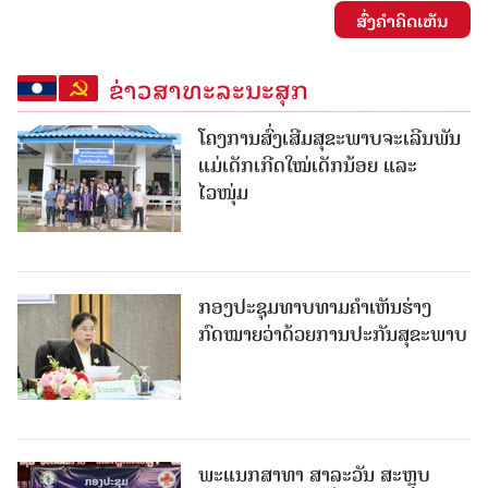
ສົ່ງຄໍາຄິດເຫັນ
ຂ່າວສາທະລະນະສຸກ
ໂຄງການສົ່ງເສີມສຸຂະພາບຈະເລີນພັນ
ແມ່ເດັກເກີດໃໝ່ເດັກນ້ອຍ ແລະ
ໄວໜຸ່ມ
ກອງປະຊຸມທາບທາມຄໍາເຫັນຮ່າງ
ກົດໝາຍວ່າດ້ວຍການປະກັນສຸຂະພາບ
ພະແນກສາທາ ສາລະວັນ ສະຫຼຸບ