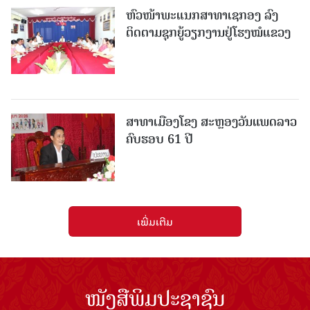
ຫົວໜ້າພະແນກສາທາເຊກອງ ລົງ
ຕິດຕາມຊຸກຍູ້ວຽກງານຢູ່ໂຮງໝໍແຂວງ
ສາທາເມືອງໂຂງ ສະຫຼອງວັນແພດລາວ
ຄົບຮອບ 61 ປີ
ເພີ່ມເຕີມ
ໜັງສືພິມປະຊາຊົນ