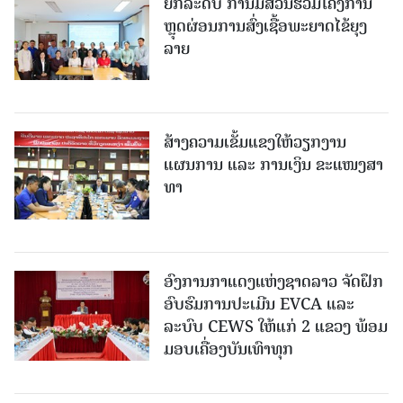
ຍົກລະດັບ ການມີສ່ວນຮ່ວມໂຄງການ
ຫຼຸດຜ່ອນການສົ່ງເຊື້ອພະຍາດໄຂ້ຍຸງ
ລາຍ
ສ້າງຄວາມເຂັ້ມແຂງໃຫ້ວຽກງານ
ແຜນການ ແລະ ການເງິນ ຂະແໜງສາ
ທາ
ອົງການກາແດງແຫ່ງຊາດລາວ ຈັດຝຶກ
ອົບຮົມການປະເມີນ EVCA ແລະ
ລະບົບ CEWS ໃຫ້ແກ່ 2 ແຂວງ ພ້ອມ
ມອບເຄື່ອງບັນເທົາທຸກ