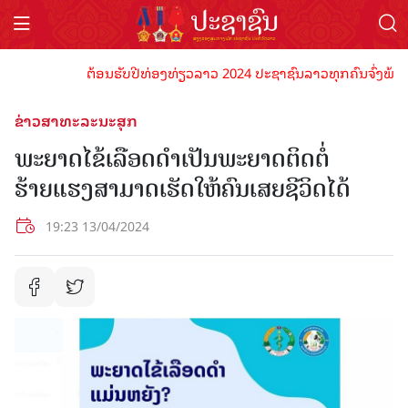
ຕ້ອນຮັບປີທ່ອງທ່ຽວລາວ 2024 ປະຊາຊົນລາວທຸກຄົນຈົ່ງພ້ອມເປັນເ
ຂ່າວສາທະລະນະສຸກ
ພະຍາດໄຂ້ເລືອດດໍາເປັນພະຍາດຕິດຕໍ່
ຮ້າຍແຮງສາມາດເຮັດໃຫ້ຄົນເສຍຊີວິດໄດ້
19:23 13/04/2024