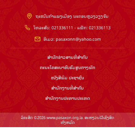
ຖະໜົນກຳແພງເມືອງ ນະຄອນຫຼວງວຽງຈັນ
ໂທລະສັບ: 021336111 - ແຟັກ: 021336113
ອີເມວ:
pasaxonn@yahoo.com
ສຳ​ນັກ​ຂ່າວ​ສານ​ທີ່​ສຳ​ຄັນ​
ຄະນະໂຄສະນາອົບຮົມ​ສູນ​ກາງ​ພັກ
ໜັງສືພິມ ປະ​ຊາ​ຊົນ
ສຳ​ນັກ​ງານ​ທີ່​ສຳ​ຄັນ
ສຳ​ນັກ​ງານ​ປະ​ທານ​ປະ​ເທດ
ລິຂະສິດ ©2026 www.pasaxon.org.la. ສະຫງວນໄວ້ເຊິງສິດ
ທັງຫມົດ