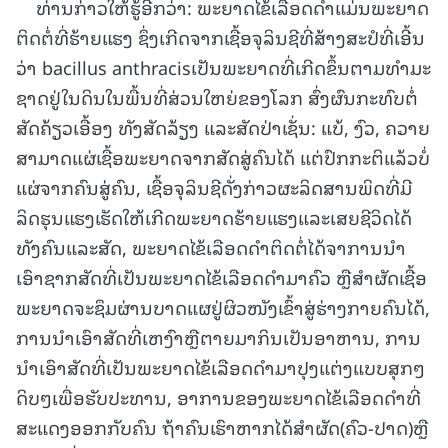
ທ່ານກ່າວໃຫ້ຮູ້ອີກວ່າ: ພະຍາດໄຂ້ເລືອດດໍາແມ່ນພະຍາດ
ຕິດຕໍ່ທີ່ຮ້າຍແຮງ ຊຶ່ງເກີດຈາກເຊື້ອຈຸລິນຊີທີ່ສ້າງສະປໍທີ່ເອີ້ນ
ວ່າ bacillus anthracisເປັນພະຍາດທີ່ເກີດຂຶ້ນຕາມທໍາມະ
ຊາດຢູ່ໃນດິນໃນພື້ນທີ່ສ່ວນໃຫຍ່ຂອງໂລກ ສົ່ງຜົນກະທົບຕໍ່
ສັດຄ້ຽວເອື້ອງ ທັງສັດລ້ຽງ ແລະສັດປ່າເຊັ່ນ: ແບ້, ງົວ, ຄວາຍ
ສາມາດແຜ່ເຊື້ອພະຍາດຈາກສັດສູ່ຄົນໄດ້ ແຕ່ປົກກະຕິແລ້ວບໍ່
ແຜ່ຈາກຄົນສູ່ຄົນ, ເຊື້ອຈຸລິນຊີດັ່ງກ່າວຜະລິດສານພິດທີ່ມີ
ລິດຮຸນແຮງເຮັດໃຫ້ເກີດພະຍາດຮ້າຍແຮງແລະເສຍຊີວິດໄດ້
ທັງຄົນແລະສັດ, ພະຍາດໄຂ້ເລືອດດຳຕິດຕໍ່ໄດ້ຈາການນໍາ
ເອົາຊາກສັດທີ່ເປັນພະຍາດໄຂ້ເລືອດດຳມາຄົວ ຫຼືສຳຜັດເຊື້ອ
ພະຍາດຈະຊຶມຜ່ານບາດແຜຢູ່ຜິວໜັງເຂົ້າສູ່ຮ່າງກາຍຄົນໄດ້,
ການນຳເອົາສັດທີ່ເຫງົາຫຼືຕາຍມາກິນເປັນອາຫານ, ການ
ນຳເອົາສັດທີ່ເປັນພະຍາດໄຂ້ເລືອດດຳມາປຸງແຕ່ງແບບສຸກໆ
ດິບໆເພື່ອຮັບປະທານ, ອາການຂອງພະຍາດໄຂ້ເລືອດດຳທີ່
ສະແດງອອກກັບຄົນ ຖ້າຄົນເຮົາຫາກໄດ້ສຳຜັດ(ຄົວ-ປາດ)ຫຼື