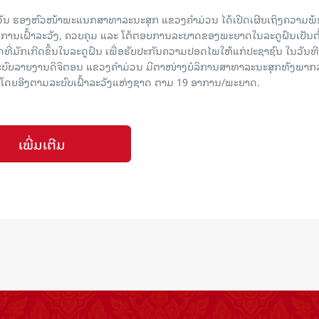
ວັນ ຮອງຫົວໜ້າພະແນກສາທາລະນະສຸກ ແຂວງຄໍາມ່ວນ ໄດ້ເປີດເຜີຍເຖິງຄວາມພ
ານເຝົ້າລະວັງ, ຄວບຄຸມ ແລະ ໂຕ້ຕອບການລະບາດຂອງພະຍາດໃນລະດູຝົນເປັນຕົ
ີ່ມັກເກີດຂຶ້ນໃນລະດູຝົນ ເພື່ອຮັບປະກັນຄວາມປອດໄພໃຫ້ແກ່ປະຊາຊົນ ໃນວັນທີ
 ລະບົບລາຍງານດິຈິຕອນ ແຂວງຄໍາມ່ວນ ມີຕາໜ່າງບໍລິການສາທາລະນະສຸກທັງພາກ
ບ ໂດຍອີງຕາມລະບົບເຝົ້າລະວັງແຫ່ງຊາດ ຕາມ 19 ອາການ/ພະຍາດ.
ເພີ່ມເຕີມ