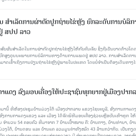
ສໍາເລັດການຜ່າຕັດປູກຖ່າຍໄຂ່ຫຼັງ ຍົກລະດັບການບໍລິກ
15.039(06-08-20
ູ່ ສປປ ລາວ
ບຜົນສໍາເລັດໃນການຜ່າຕັດປູກຖ່າຍໄຂ່ຫຼັງໃຫ້ກັບຄົນເຈັບ ຊຶ່ງຖືເປັນບາດກ້າວໂດດ
ົກສູງຄຸນນະພາບການບໍລິການທາງດ້ານການແພດຢູ່ ສປປ ລາວ. ການສໍາເລັດການ
ຂ ສາມາດເຂົ້າເຖິງການປ່ຽນຖ່າຍໄຂ່ຫຼັງຢູ່ພາຍໃນປະເທດ ໂດຍບໍ່ຈໍາເປັນຕ້ອງເດີນທາງ
ແດງ ລົງມອບເຄື່ອງໃຫ້ປະຊາຊົນທຸກຍາກຢູ່ເມືອງປາກ
ານມານີ້ ທີ່ຫ້ອງປະຊຸມບ້ານມ່ວງໃຕ້ ເມືອງປາກລາຍ ແຂວງໄຊຍະບູລີ, ອົງການກາແດ
ົງການກາແດງແຂວງ ແລະ ເມືອງ ໄດ້ຈັດພິທີມອບເຄື່ອງຊ່ວຍເຫຼືອບັນເທົາທຸກ ໃຫ້
ຈຳນວນ 54 ຄອບຄົວ ທີ່ມາຈາກ 7 ບ້ານເປົ້າໝາຍ ຄື: ບ້ານກາງ, ບ້ານທ່ານາ, ບ້າ
ານມ່ວງໃຕ້, ບ້ານດອນ ແລະ ບ້ານແຄ ລວມມູນຄ່າທັງໝົດ 43 ລ້ານກວ່າກີບ. ເປັນກຽ
ກາງພັກ ປະທານອົງການກາແດງແຫ່ງຊາດລາວ ມີ ອຳນາດການປົກຄອງແຂວງ, ຈາກອ