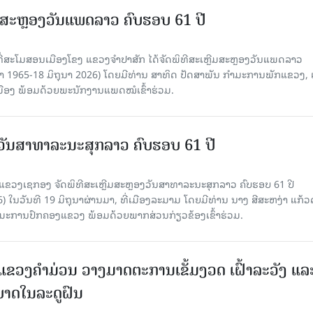
ສະຫຼອງວັນແພດລາວ ຄົບຮອບ 61 ປີ
ີ້, ທີ່ສະໂມສອນເມືອງໂຂງ ແຂວງຈຳປາສັກ ໄດ້ຈັດພິທີສະເຫຼີມສະຫຼອງວັນແພດລາວ
ຸນາ 1965-18 ມິຖຸນາ 2026) ໂດຍມີທ່ານ ສາທິດ ປັດສາພັນ ກຳມະການພັກແຂວງ, 
ືອງ ພ້ອມດ້ວຍພະນັກງານແພດໝໍເຂົ້າຮ່ວມ.
ວັນສາທາລະນະສຸກລາວ ຄົບຮອບ 61 ປີ
ວງເຊກອງ ຈັດພິທີສະເຫຼີມສະຫຼອງວັນສາທາລະນະສຸກລາວ ຄົບຮອບ 61 ປີ
) ໃນວັນທີ 19 ມິຖຸນາຜ່ານມາ, ທີ່ເມືອງລະມາມ ໂດຍມີທ່ານ ນາງ ສີສະຫງ່າ ແກ້
ະການປົກຄອງແຂວງ ພ້ອມດ້ວຍພາກສ່ວນກ່ຽວຂ້ອງເຂົ້າຮ່ວມ.
ຂວງຄໍາມ່ວນ ວາງມາດຕະການເຂັ້ມງວດ ເຝົ້າລະວັງ ແລ
ບາດໃນລະດູຝົນ