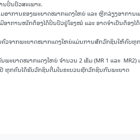
ນປິ່ນປົວສະເພາະ.
ື້ອໄປຕາມອາການຂອງພະຍາດໝາກແດງໃຫຍ່ ແລະ ຫຼີກລ່ຽງອາການ
ອທີ່ມີອາການໜັກຕ້ອງໄດ້ປິ່ນປົວຢູ່ໂຮງໝໍ ແລະ ອາດຈໍາເປັນຕ້ອງໄດ້
 ຄອບຄົວຈາກພະຍາດໝາກແດງໃຫຍ່ແມ່ນການສັກວັກຊິນໃຫ້ຄົບທຸ
ອງກັນພະຍາດໝາກແດງໃຫຍ່ ຈຳນວນ 2 ເຂັມ (MR 1 ແລະ MR2) 
 5 ປີ ທຸກຄົນໄດ້ຮັບວັກຊິນຕື່ມໃນຂະບວນຊັກວັກຊິນກັນພະຍາດ