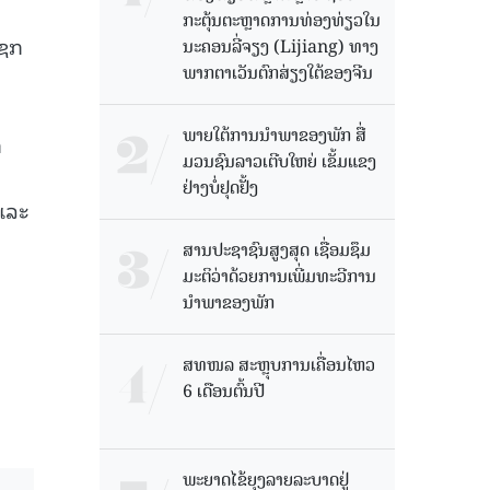
ກະຕຸ້ນຕະຫຼາດການທ່ອງທ່ຽວໃນ
ແຊກ
ນະຄອນລີ່ຈຽງ (Lijiang) ທາງ
ພາກຕາເວັນຕົກສ່ຽງໃຕ້ຂອງຈີນ
ພາຍໃຕ້ການນໍາພາຂອງພັກ ສື່
ກ
ມວນຊົນລາວເຕີບໃຫຍ່ ເຂັ້ມແຂງ
ຢ່າງບໍ່ຢຸດຢັ້ງ
ແລະ
ສານປະຊາຊົນສູງສຸດ ເຊື່ອມຊຶມ
ມະຕິວ່າດ້ວຍການເພີ່ມທະວີການ
ນຳພາຂອງພັກ
ສທໜລ ສະຫຼຸບການເຄື່ອນໄຫວ
6 ເດືອນຕົ້ນປີ
ພະຍາດໄຂ້ຍຸງລາຍລະບາດຢູ່