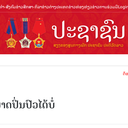
ຳ-ສັງຄົມ
ຂ່າວສືກສາ-ກິລາ
ຂ່າວຕ່າງປະເທດ
ຂ່າວທ່ອງທ່ຽວ
ຂ່າວການຮ່ວມມື
Logi
ຕ້ອນຮັບປີທ
ິ່ນປົວໄດ້ບໍ່