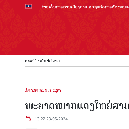
ຂ່າວເດັ່ນ
ຂ່າວການເມືອງ
ຂ່າວເສດຖະກິດ
ຂ່າວວັດທະນະທ
ສະເໜີ
ພັກປປ ລາວ
ຂ່າວສາທະລະນະສຸກ
ພະຍາດໝາກແດງໃຫຍ່ສາມາດປ
13:22 23/05/2024