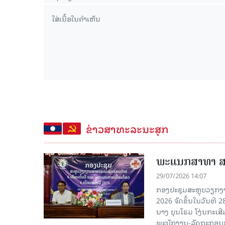
ຂ່າວສາທະລະນະສຸກ
ພະແນກສາທາ ສາລ
29/07/2026 14:07
ກອງປະຊຸມສະຫຼຸບວຽກງາ
2026 ຈັດຂຶ້ນໃນວັນທີ
ນາງ ບຸນໂຮມ ໂງ່ນກະເ
ພະນັກງານ-ລັດຖະກອນກ່