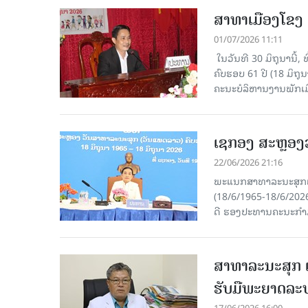
ສາທາເມືອງໂຂງ 
01/07/2026 11:11
​ ໃນວັນທີ 30 ມິຖຸນານ
ຄົບຮອບ 61 ປີ (18 ມິຖ
ຄະນະບໍລິຫານງານພັກເມ
ເຊກອງ ສະຫຼອງ
22/06/2026 21:16
ພະແນກສາທາລະນະສຸກແຂ
(18/6/1965-18/6/2026
ດີ ຮອງປະທານຄະນະກຳມ
ສາທາລະນະສຸກ ແ
ຮັບມືພະຍາດລະ
17/06/2026 16:00