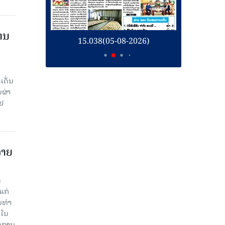
ານ
26)
15.038(05-08-2026)
1
ເດັ່ນ
ຜ່າ
ໄປ
ລາຍ
ງ
ແກ່
ນທ່າ
ດໃນ
ົງການ