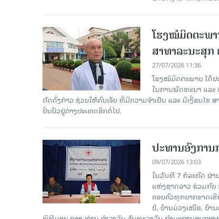
ໂຮງໝໍມິດຕະພາບ 
ສາທາລະນະສຸກ ຢ
27/07/2026 11:36
ໂຮງໝໍມິດຕະພາບ ໄດ້ປະສົ
ໃນການພັດທະນາ ແລະ ຍ
ຕັດດັ່ງກ່າວ ຊ່ວຍໃຫ້ຄົນເຈັບ ທີ່ມີຄວາມຈໍາເປັນ ແລະ ມີເງື່ອນໄ
ປິ່ນປົວຢູ່ຕ່າງປະເທດອີກຕໍ່ໄປ.
ປະທານອົງການກາ
09/07/2026 13:03
ໃນວັນທີ 7 ກໍລະກົດ ຜ່
ແຫ່ງຊາດລາວ ຮ່ວມກັບ ອ
ຄອບຄົວທຸກຍາກຂາດເຂີນ 
ປໍ, ບ້ານມ່ວງເໜືອ, ບ້
ພິທີມອບ ຂອງ ​ທ່ານ ຄໍາລາວັນ ຈັນທະລາວັນ ກໍາມະການສູນ