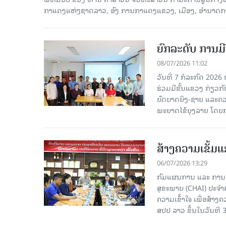
ກາແດງແຫ່ງຊາດລາວ, ອົງ ການກາແດງແຂວງ, ເມືອງ, ອຳນາດການປົ
ຍົກລະດັບ ການມີ
08/07/2026 11:02
ວັນທີ່ 7 ກໍລະກົດ 2026
ຮ່ວມມືຂັ້ນແຂວງ ກ່ຽວ
ບົດບາດຍິງ-ຊາຍ ແລະຄວ
ພະຍາດໄຂ້ຍຸງລາຍ ໂດຍກາ
ສ້າງຄວາມເຂັ້
06/07/2026 13:29
ກົມແຜນການ ແລະ ການເງ
ສຸຂະພາບ (CHAI) ປະຈໍາສ
ຄວາມເຂົ້າໃຈ ເພື່ອສ້
ສປປ ລາວ ຂຶ້ນໃນວັນທີ 