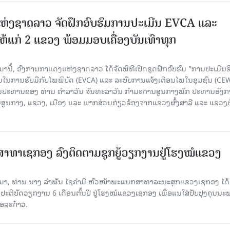
ຫ່ງຊາດລາວ ຈັດຝຶກອົບຮົມການປະເມີນ EVCA ແລະ
້ແກ່ 2 ແຂວງ ພ້ອມມອບເຄື່ອງບັນເທົາທຸກ
ນມານີ້, ອົງການກາແດງແຫ່ງຊາດລາວ ໄດ້ຈັດພິທີເປີດຊຸດຝຶກອົບຮົມ "ການປະເມີນຂ
ນການຮັບມືກັບໄພພິບັດ (EVCA) ແລະ ລະບົບການແຈ້ງເຕືອນໄພໃນຊຸມຊົນ (CE
່ວມເປັນປະທານຂອງ ທ່ານ ຄຳລາວັນ ຈັນທະລາວັນ ກຳມະການສູນກາງພັກ ປະທານອົງ
ນກາງ, ແຂວງ, ເມືອງ ແລະ ພາກສ່ວນກ່ຽວຂ້ອງຈາກແຂວງຜົ້ງສາລີ ແລະ ແຂວງບໍ
ທາເຊກອງ ລົງຕິດຕາມຊຸກຍູ້ວຽກງານຢູ່ໂຮງໝໍແຂວງ
ານມາ, ທ່ານ ນາງ ລໍາພັນ ໄຊຄໍາມີ ຫົວໜ້າພະແນກສາທາລະນະສຸກແຂວງເຊກອງ ໄດ້
້ງປະຕິບັດວຽກງານ 6 ເດືອນຕົ້ນປີ ຢູ່ໂຮງໝໍແຂວງເຊກອງ ເພື່ອແນໃສ່ປັບປຸງຄຸນນ
່ອລະກ້າວ.