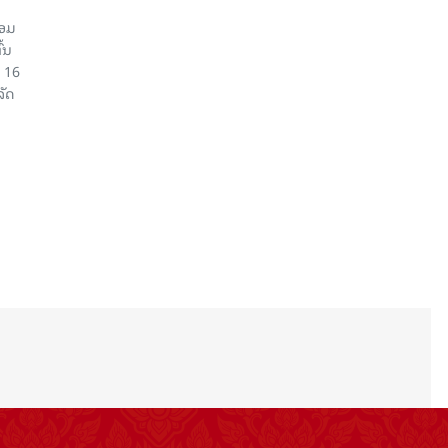
້ອມ
້ນ
 16
ລັດ