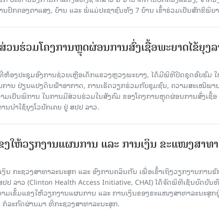
ກຄອງຕາແສງ, ບ້ານ ແລະ ພໍ່ແມ່ປະຊາຊົນທັງ 7 ບ້ານ ເຂົ້າຮ່ວມເປັນສັກຂີພິຍ
ສ່ວນຮ່ວມໂຄງການຫຼຸດຜ່ອນການສົ່ງເຊື້ອພະຍາດໄຂ້ຍຸງ
 ທີ່ຫ້ອງປະຊຸມອົງການຊ່ວຍເຫຼືອເດັກແຂວງຫຼວງພະບາງ, ໄດ້ມີພິທີປີດຊຸດອົບຮົມ ໃຫ້
ກັບການ ປ່ຽນແປງດິນຟ້າອາກາດ, ການເຮັດວຽກຮ່ວມກັບຊຸມຊົນ, ຄວາມສະເໝີພາ
າມເປັນພິການ ໃນການມີສ່ວນຮ່ວມໃນສັງຄົມ ຂອງໂຄງການຫຼຸດຜ່ອນການສົ່ງເຊື້ອ
ນນໍາໃຊ້ຍຸງໂວບັກເຄຍ ຢູ່ ສປປ ລາວ.
ມແຂງໃຫ້ວຽກງານແຜນການ ແລະ ການເງິນ ຂະແໜງສາທາ
ິນ ກະຊວງສາທາລະນະສຸກ ແລະ ອົງການຄລິນຕັນ ເພື່ອເຂົ້າເຖິງວຽກງານການຮັ
ປປ ລາວ (Clinton Health Access Initiative, CHAI) ໄດ້ຈັດພິທີເຊັນບົດບັນທ
າງຄວາມເຂັ້ມແຂງໃຫ້ວຽກງານແຜນການ ແລະ ການເງິນຂອງຂະແໜງສາທາລະນະສຸກຢູ
3 ກໍລະກົດຜ່ານມາ ທີ່ກະຊວງສາທາລະນະສຸກ.