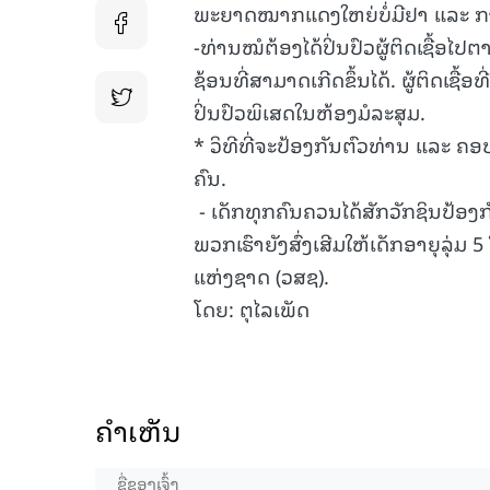
ພະຍາດໝາກແດງໃຫຍ່ບໍ່ມີຢາ ແລະ ກາ
-ທ່ານໝໍຕ້ອງໄດ້ປິ່ນປົວຜູ້ຕິດເຊ
ຊ້ອນທີ່ສາມາດເກີດຂຶ້ນໄດ້. ຜູ້ຕິດເຊື້
ປິ່ນປົວພິເສດໃນຫ້ອງມໍລະສຸມ.
* ວິທີທີ່ຈະປ້ອງກັນຕົວທ່ານ ແລະ
ຄົນ.
- ເດັກທຸກຄົນຄວນໄດ້ສັກວັກຊິນປ້
ພວກເຮົາຍັງສົ່ງເສີມໃຫ້ເດັກອາຍຸລຸ່ມ
ແຫ່ງຊາດ (ວສຊ).
ໂດຍ: ຕຸໄລເພັດ
ຄໍາເຫັນ