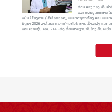
ທ່ານ ແສງທອງ ເສີມລໍາ
ແລະ ແຜນຍຸດທະສາດໃນກ
ແມ່ນ ໄຂ້ຍຸງລາຍ (ໄຂ້ເລືອດອອກ), ພະຍາດຖອກທ້ອງ ແລະ ພະຍາດທ
ມິຖຸນາ 2026 ວ່າ:ໂດຍສະເພາະດ້ານກົນໄກການເຝົ້າລະວັງ ແລະ
ແລະ ເອກະຊົນ ລວມ 214 ແຫ່ງ ທີ່ປະສານງານກັນຢ່າງເປັນລະບົ