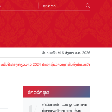
n
ວັນພະຫັດ ທີ 6 ສິງຫາ ຄ.ສ. 2026
່ອງທ່ຽວລາວ 2024 ປະຊາຊົນລາວທຸກຄົນຈົ່ງພ້ອມເປັນເຈົ້າພາບທີ່ດີ ຕ້ອນຮັບນ
ຂ່າວ​ລ່າ​ສຸດ
ຜະລິດຕະພັນ ແລະ ຮູບແບບການ
ທ່ອງທ່ຽວທີ່ຫຼາກຫຼາຍ ຊ່ວຍ