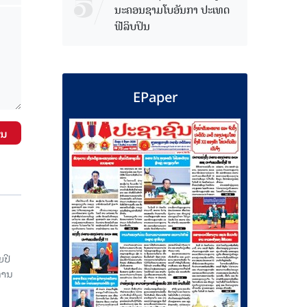
ນະຄອນຊາມໂບ​ອັນກາ ປະເທດ
ຟີລິບປິນ
EPaper
ັນ
ຍປີ
່ານ