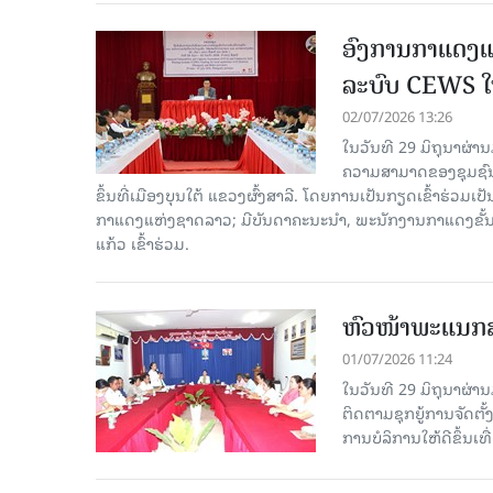
ອົງການກາແດງແ
ລະບົບ CEWS ໃຫ
02/07/2026 13:26
ໃນວັນທີ 29 ມິຖຸນາຜ່າ
ຄວາມສາມາດຂອງຊຸມຊົນໃ
ຂຶ້ນທີ່ເມືອງບຸນໃຕ້ ແຂວງຜົ້ງສາລີ. ໂດຍການເປັນກຽດເຂົ້າຮ
ກາແດງແຫ່ງຊາດລາວ; ມີບັນດາຄະນະນຳ, ພະນັກງານກາແດງຂັ້ນສູ
ແກ້ວ ເຂົ້າຮ່ວມ.
ຫົວໜ້າພະແນກສາ
01/07/2026 11:24
ໃນວັນທີ 29 ມິຖຸນາຜ່
ຕິດຕາມຊຸກຍູ້ການຈັດຕັ
ການບໍລິການໃຫ້ດີຂຶ້ນເທື