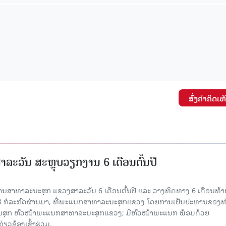
ສົ່ງຄໍາຄິດເຫ
ະວັນ ສະຫຼຸບວຽກງານ 6 ເດືອນຕົ້ນປີ
ນສາທາລະນະສຸກ ແຂວງສາລະວັນ 6 ເດືອນຕົ້ນປີ ແລະ ວາງທິດທາງ 6 ເດືອນທ້າ
 28 ກໍລະກົດຜ່ານມາ, ທີ່ພະແນກສາທາລະນະສຸກແຂວງ ໂດຍການເປັນປະທານຂອງທ
ສີມສຸກ ຫົວໜ້າພະແນກສາທາລະນະສຸກແຂວງ; ມີຫົວໜ້າພະແນກ ພ້ອມດ້ວຍ
ຽວຂ້ອງເຂົ້າຮ່ວມ.