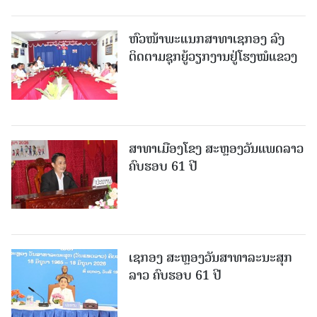
ຫົວໜ້າພະແນກສາທາເຊກອງ ລົງ
ຕິດຕາມຊຸກຍູ້ວຽກງານຢູ່ໂຮງໝໍແຂວງ
ສາທາເມືອງໂຂງ ສະຫຼອງວັນແພດລາວ
ຄົບຮອບ 61 ປີ
ເຊກອງ ສະຫຼອງວັນສາທາລະນະສຸກ
ລາວ ຄົບຮອບ 61 ປີ