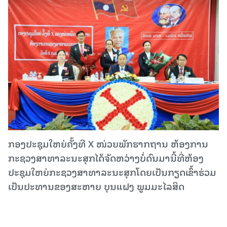
ກອງປະຊຸມໃຫຍ່ຄັ້ງທີ X ໜ່ວຍພັກຮາກຖານ ຫ້ອງການ
ກະຊວງສາທາລະນະສຸກໄດ້ຈັດຫວ່າງບໍ່ດົນມານີ້ທີ່ຫ້ອງ
ປະຊຸມໃຫຍ່ກະຊວງສາທາລະນະສຸກໂດຍເປັນກຽດເຂົ້າຮ່ວມ
ເປັນປະທານຂອງສະຫາຍ ບຸນແຝງ ພູມມະໄລສິດ