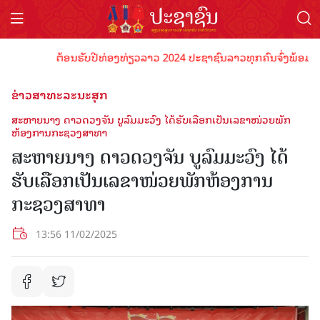
ຕ້ອນຮັບປີທ່ອງທ່ຽວລາວ 2024 ປະຊາຊົນລາວທຸກຄົນຈົ່ງພ້ອມເປັນເຈົ
ຂ່າວສາທະລະນະສຸກ
ສະຫາຍນາງ ດາວດວງຈັນ ບູລົມມະວົງ ໄດ້ຮັບເລືອກເປັນເລຂາໜ່ວຍພັກ
ຫ້ອງການກະຊວງສາທາ
ສະຫາຍນາງ ດາວດວງຈັນ ບູລົມມະວົງ ໄດ້
ຮັບເລືອກເປັນເລຂາໜ່ວຍພັກຫ້ອງການ
ກະຊວງສາທາ
13:56 11/02/2025