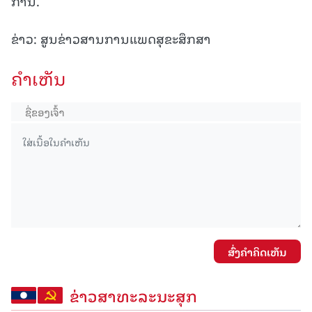
ການ.
ຂ່າວ: ສູນຂ່າວສານການແພດສຸຂະສຶກສາ
ຄໍາເຫັນ
ສົ່ງຄໍາຄິດເຫັນ
ຂ່າວສາທະລະນະສຸກ