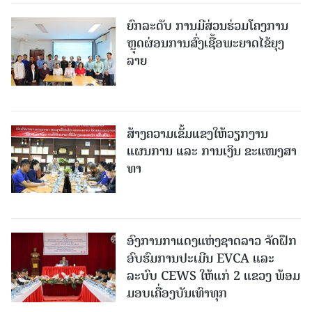
ຍົກລະດັບ ການມີສ່ວນຮ່ວມໂຄງການ
ຫຼຸດຜ່ອນການສົ່ງເຊື້ອພະຍາດໄຂ້ຍຸງ
ລາຍ
ສ້າງຄວາມເຂັ້ມແຂງໃຫ້ວຽກງານ
ແຜນການ ແລະ ການເງິນ ຂະແໜງສາ
ທາ
ອົງການກາແດງແຫ່ງຊາດລາວ ຈັດຝຶກ
ອົບຮົມການປະເມີນ EVCA ແລະ
ລະບົບ CEWS ໃຫ້ແກ່ 2 ແຂວງ ພ້ອມ
ມອບເຄື່ອງບັນເທົາທຸກ