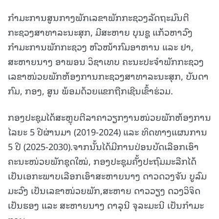
ກໍາມະການສູນກາງພັກເລຂາພັກກະຊວງລັດຖະມົນຕີ
ກະຊວງສາທາລະນະສຸກ, ມີສະຫາຍ ບຸນຊູ ແກ້ວຫາວົງ
ກໍາມະການພັກກະຊວງ ຫົວໜ້າກົມອາຫານ ແລະ ຢາ,
ສະຫາຍນາງ ອາພອນ ວິຊາເທບ ຄະນະປະຈໍາພັກກະຊວງ
ເລຂາໜ່ວຍພັກຫ້ອງການກະຊວງສາທາລະນະສຸກ, ບັນດາ
ກົມ, ກອງ, ສູນ ພ້ອມດ້ວຍແຂກຖືກເຊີນເຂົ້າຮ່ວມ.
ກອງປະຊຸມໄດ້ສະຫຼຸບຕີລາຄາວຽກງານໜ່ວຍພັກຫ້ອງການ
ໄລຍະ 5 ປີຜ່ານມາ (2019-2024) ແລະ ທິດທາງແຜນການ
5 ປີ (2025-2030).ຈາກນັ້ນໄດ້ມີການປ່ອນບັດເລືອກເອົາ
ຄະນະໜ່ວຍພັກຊຸດໃໝ່, ກອງປະຊຸມຄັ້ງປະຖົມມະລືກໄດ້
ເປັນເອກະພາບເລືອກເອົາສະຫາຍນາງ ດາວດວງຈັນ ບູລົມ
ມະວົງ ເປັນເລຂາໜ່ວຍພັກ,ສະຫາຍ ດາວວຽງ ດວງວິຈິດ
ເປັນຮອງ ແລະ ສະຫາຍນາງ ດາລຸນີ ຈຸລະມະນີ ເປັນກໍາມະ