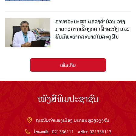
ສາທາລະນະສຸກ ແຂວງຄໍາມ່ວນ ວາງ
ມາດຕະການເຂັ້ມງວດ ເຝົ້າລະວັງ ແລະ
ຮັບມືພະຍາດລະບາດໃນລະດູຝົນ
ເພີ່ມເຕີມ
ໜັງສືພິມປະຊາຊົນ
ຖະໜົນກຳແພງເມືອງ ນະຄອນຫຼວງວຽງຈັນ
ໂທລະສັບ: 021336111 - ແຟັກ: 021336113