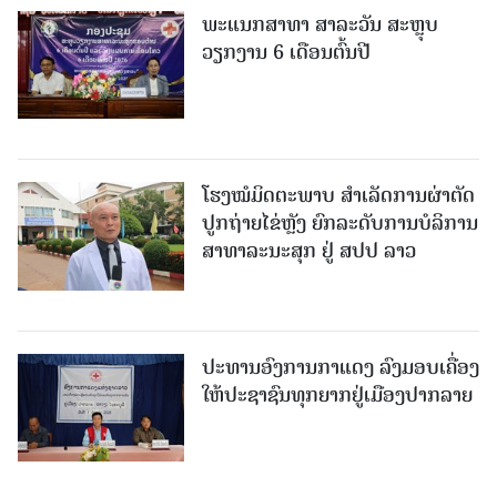
ພະແນກສາທາ ສາລະວັນ ສະຫຼຸບ
ວຽກງານ 6 ເດືອນຕົ້ນປີ
ໂຮງໝໍມິດຕະພາບ ສໍາເລັດການຜ່າຕັດ
ປູກຖ່າຍໄຂ່ຫຼັງ ຍົກລະດັບການບໍລິການ
ສາທາລະນະສຸກ ຢູ່ ສປປ ລາວ
ປະທານອົງການກາແດງ ລົງມອບເຄື່ອງ
ໃຫ້ປະຊາຊົນທຸກຍາກຢູ່ເມືອງປາກລາຍ