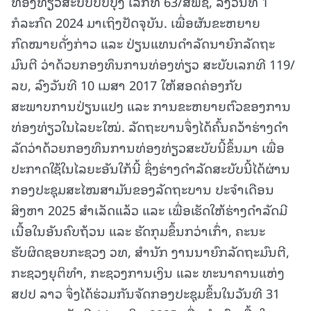
ທ່ອງທ່ຽວສະບັບປັບປຸງ ເລກທີ 63/ສພຊ, ລົງວັນທີ 1
ກໍລະກົດ 2024 ມາເຖິງປັດຈຸບັນ. ເພື່ອຜັນຂະຫຍາຍ
ກົດໝາຍດັ່ງກ່າວ ແລະ ປ່ຽນແທນດໍາລັດນາຍົກລັດຖະ
ມົນຕີ ວ່າດ້ວຍກອງທຶນການທ່ອງທ່ຽວ ສະບັບເລກທີ 119/
ລບ, ລົງວັນທີ 10 ເມສາ 2017 ໃຫ້ສອດຄ່ອງກັບ
ສະພາບການປ່ຽນແປງ ແລະ ການຂະຫຍາຍຕົວຂອງການ
ທ່ອງທ່ຽວໃນໄລຍະໃໝ່. ລັດຖະບານຈຶ່ງໄດ້ຄົ້ນຄວ້າຮ່າງດໍາ
ລັດວ່າດ້ວຍກອງທຶນການທ່ອງທ່ຽວສະບັບນີ້ຂຶ້ນມາ ເພື່ອ
ປະກາດໃຊ້ໃນໄລຍະອັນໃກ້ນີ້ ຊຶ່ງຮ່າງດໍາລັດສະບັບນີ້ໄດ້ຜ່ານ
ກອງປະຊຸມສະໄໝສາມັນຂອງລັດຖະບານ ປະຈໍາເດືອນ
ສິງຫາ 2025 ສໍາເລັດແລ້ວ ແລະ ເພື່ອເຮັດໃຫ້ຮ່າງດໍາລັດມີ
ເນື້ອໃນອັນຄົບຖ້ວນ ແລະ ຮັດກຸມຂຶ້ນກວ່າເກົ່າ, ຄະນະ
ຮັບຜິດຊອບກະຊວງ ວທ, ສຳນັກ ງານນາຍົກລັດຖະມົນຕີ,
ກະຊວງຍຸຕິທຳ, ກະຊວງການເງິນ ແລະ ທະນາຄານແຫ່ງ
ສປປ ລາວ ຈຶ່ງໄດ້ຮ່ວມກັນຈັດກອງປະຊຸມຂຶ້ນໃນວັນທີ 31