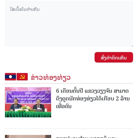
ສົ່ງຄໍາຄິດເຫັນ
ຂ່າວທ່ອງທ່ຽວ
6 ເດືອນຕົ້ນປີ ແຂວງວຽງຈັນ ສາມາດ
ດຶງດູດນັກທ່ອງທ່ຽວໄດ້ເກືອບ 2 ລ້ານ
ເທື່ອຄົນ