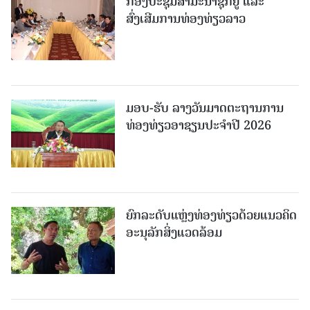
ກອງປະຊຸມສຳມະນາຊຸກຍູ້ ແລະ
ສົ່ງເສີມການທ່ອງທ່ຽວລາວ
ມອບ-ຮັບ ລາງວັນມາດຕະຖານການ
ທ່ອງທ່ຽວອາຊຽນປະຈຳປີ 2026
ຍົກລະດັບແຫຼ່ງທ່ອງທ່ຽວດ້ວຍແນວຄິດ
ອະນຸລັກສິ່ງແວດລ້ອມ