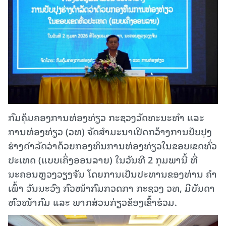
ກົມຄຸ້ມຄອງການທ່ອງທ່ຽວ ກະຊວງວັດທະນະທຳ ແລະ
ການທ່ອງທ່ຽວ (ວທ) ຈັດສໍາມະນາເປີດກວ້າງການປັບປຸງ
ຮ່າງດໍາລັດວ່າດ້ວຍກອງທຶນການທ່ອງທ່ຽວໃນຂອບເຂດທົ່ວ
ປະເທດ (ແບບເຄິ່ງອອນລາຍ) ໃນວັນທີ 2 ກຸມພານີ້ ທີ່
ນະຄອນຫຼວງວຽງຈັນ ໂດຍການເປັນປະທານຂອງທ່ານ ຄຳ
ເພົ້າ ວັນນະວົງ ກົວໜ້າກົມກວດກາ ກະຊວງ ວທ, ມີບັນດາ
ຫົວໜ້າກົມ ແລະ ພາກສ່ວນກ່ຽວຂ້ອງເຂົ້າຮ່ວມ.