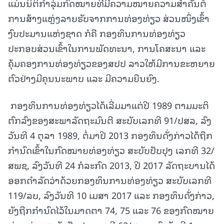
ແມ່ນນິຕິກຳລຸ່ມກົດໝາຍທີ່ມີຄວາມໝາຍຄວາມສຳຄັນຕໍ່
ການສ້າງແຫຼ່ງລາຍຮັບຈາກການທ່ອງທ່ຽວ ສ່ວນໜຶ່ງເຂົ້າ
ງົບປະມານແຫ່ງຊາດ ກໍຄື ກອງທຶນການທ່ອງທ່ຽວ
ປະກອບສ່ວນເຂົ້າໃນການພັດທະນາ, ການໂຄສະນາ ແລະ
ຄຸ້ມຄອງການທ່ອງທ່ຽວຂອງສປປ ລາວໃຫ້ມີການຂະຫຍາຍ
ຕົວຢ່າງມີຄຸນນະພາບ ແລະ ມີຄວາມຍືນຍົງ.
ກອງທຶນການທ່ອງທ່ຽວໄດ້ເລີ່ມມາແຕ່ປີ 1989 ຕາມມະຕິ
ຕົກລົງຂອງສະພາລັດຖະມົນຕີ ສະບັບເລກທີ 91/ປສລ, ລົງ
ວັນທີ 4 ຕຸລາ 1989, ຕໍ່ມາປີ 2013 ກອງທຶນດັ່ງກ່າວໄດ້ຖືກ
ກໍານົດເຂົ້າໃນກົດໝາຍທ່ອງທ່ຽວ ສະບັບປັບປຸງ ເລກທີ 32/
ສພຊ, ລົງວັນທີ 24 ກໍລະກົດ 2013, ປີ 2017 ລັດຖະບານໄດ້
ອອກດໍາລັດວ່າດ້ວຍກອງທຶນການທ່ອງທ່ຽວ ສະບັບເລກທີ
119/ລບ, ລົງວັນທີ 10 ເມສາ 2017 ແລະ ກອງທຶນດັ່ງກ່າວ,
ຍັງຖືກກໍານົດໄວ້ໃນມາດຕາ 74, 75 ແລະ 76 ຂອງກົດໝາຍ