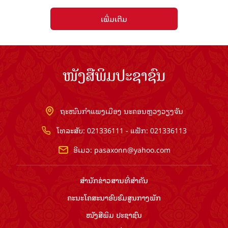
ເພີ່ມເຕີມ
ໜັງສືພິມປະຊາຊົນ
ຖະໜົນກຳແພງເມືອງ ນະຄອນຫຼວງວຽງຈັນ
ໂທລະສັບ: 021336111 - ແຟັກ: 021336113
ອີເມວ:
pasaxonn@yahoo.com
ສຳ​ນັກ​ຂ່າວ​ສານ​ທີ່​ສຳ​ຄັນ​
ຄະນະໂຄສະນາອົບຮົມ​ສູນ​ກາງ​ພັກ
ໜັງສືພິມ ປະ​ຊາ​ຊົນ