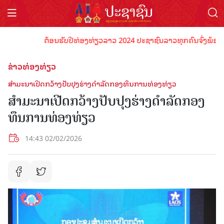
ຕ້ອນຮັບປີທ່ອງທ່ຽວລາວ 2024 ປະຊາຊົນລາວທຸກຄົນຈົ່ງພ້ອມເປັນເຈົ
ຂ່າວທ່ອງທ່ຽວ
ສໍາມະນາເປີດກວ້າງປັບປຸງຮ່າງດໍາລັດກອງທຶນການທ່ອງທ່ຽວ
ສໍາມະນາເປີດກວ້າງປັບປຸງຮ່າງດໍາລັດກອງ
ທຶນການທ່ອງທ່ຽວ
14:43 02/02/2026