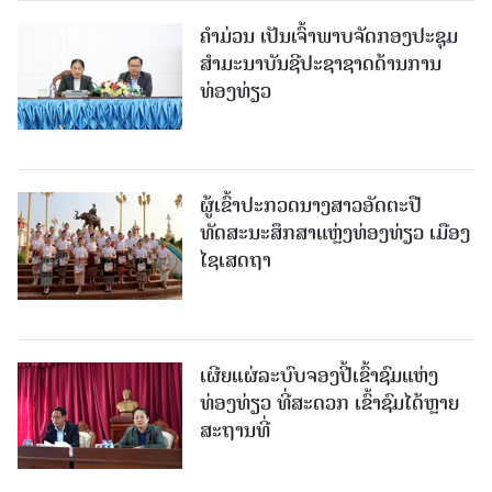
ຄໍາມ່ວນ ເປັນເຈົ້າພາບຈັດກອງປະຊຸມ
ສຳມະນາບັນຊີປະຊາຊາດດ້ານການ
ທ່ອງທ່ຽວ
ຜູ້ເຂົ້າປະກວດນາງສາວອັດຕະປື
ທັດສະນະສຶກສາແຫຼ່ງທ່ອງທ່ຽວ ເມືອງ
ໄຊເສດຖາ
ເຜີຍແຜ່ລະບົບຈອງປີ້ເຂົ້າຊົມແຫ່ງ
ທ່ອງທ່ຽວ ທີ່ສະດວກ ເຂົ້າຊົມໄດ້ຫຼາຍ
ສະຖານທີ່