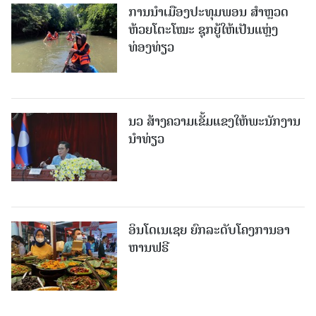
ການນຳເມືອງປະທຸມພອນ ສຳຫຼວດ
ຫ້ວຍໂຕະໂໝະ ຊຸກຍູ້ໃຫ້ເປັນແຫຼ່ງ
ທ່ອງທ່ຽວ
ນວ ສ້າງຄວາມເຂັ້ມແຂງໃຫ້ພະນັກງານ
ນຳທ່ຽວ
ອິນໂດເນເຊຍ ຍົກລະດັບໂຄງການອາ
ຫານຟຣີ