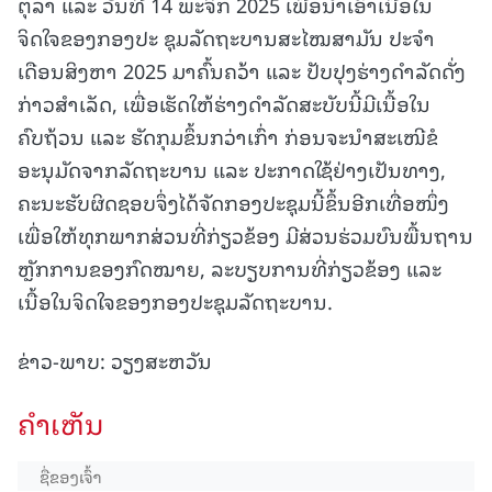
ຕຸລາ ແລະ ວັນທີ 14 ພະຈິກ 2025 ເພື່ອນໍາເອົາເນື້ອໃນ
ຈິດໃຈຂອງກອງປະ ຊຸມລັດຖະບານສະໄໝສາມັນ ປະຈໍາ
ເດືອນສິງຫາ 2025 ມາຄົ້ນຄວ້າ ແລະ ປັບປຸງຮ່າງດໍາລັດດັ່ງ
ກ່າວສໍາເລັດ, ເພື່ອເຮັດໃຫ້ຮ່າງດໍາລັດສະບັບນີ້ມີເນື້ອໃນ
ຄົບຖ້ວນ ແລະ ຮັດກຸມຂຶ້ນກວ່າເກົ່າ ກ່ອນຈະນຳສະເໜີຂໍ
ອະນຸມັດຈາກລັດຖະບານ ແລະ ປະກາດໃຊ້ຢ່າງເປັນທາງ,
ຄະນະຮັບຜິດຊອບຈຶ່ງໄດ້ຈັດກອງປະຊຸມນີ້ຂຶ້ນອີກເທື່ອໜຶ່ງ
ເພື່ອໃຫ້ທຸກພາກສ່ວນທີ່ກ່ຽວຂ້ອງ ມີສ່ວນຮ່ວມບົນພື້ນຖານ
ຫຼັກການຂອງກົດໝາຍ, ລະບຽບການທີ່ກ່ຽວຂ້ອງ ແລະ
ເນື້ອໃນຈິດໃຈຂອງກອງປະຊຸມລັດຖະບານ.
ຂ່າວ-ພາບ: ວຽງສະຫວັນ
ຄໍາເຫັນ