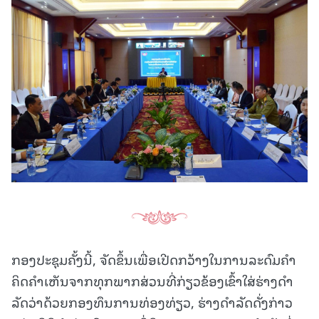
ກອງປະຊຸມຄັ້ງນີ້, ຈັດຂຶ້ນເພື່ອເປີດກວ້າງໃນການລະດົມຄໍາ
ຄິດຄໍາເຫັນຈາກທຸກພາກສ່ວນທີ່ກ່ຽວຂ້ອງເຂົ້າໃສ່ຮ່າງດໍາ
ລັດວ່າດ້ວຍກອງທຶນການທ່ອງທ່ຽວ, ຮ່າງດໍາລັດດັ່ງກ່າວ