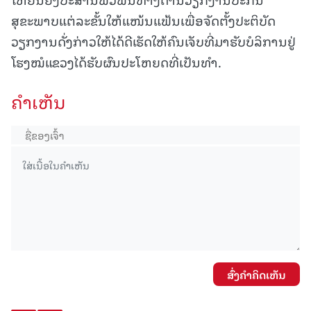
ສຸຂະພາບແຕ່ລະຂັ້ນໃຫ້ແໜ້ນແຟ້ນເພື່ອຈັດຕັ້ງປະຕິບັດ
ວຽກງານດັ່ງກ່າວໃຫ້ໄດ້ດີເຮັດໃຫ້ຄົນເຈັບທີ່ມາຮັບບໍລິການຢູ່
ໂຮງໝໍແຂວງໄດ້ຮັບຜົນປະໂຫຍດທີ່ເປັນທຳ.
ຄໍາເຫັນ
ສົ່ງຄໍາຄິດເຫັນ