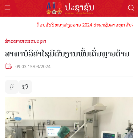
ຕ້ອນຮັບປີທ່ອງທ່ຽວລາວ 2024 ປະຊາຊົນລາວທຸກຄົນຈົ່ງພ້ອມເປ
ຂ່າວສາທະລະນະສຸກ
ສາທາບໍລິຄໍາໄຊມີຜົນງານພົ້ນເດັ່ນຫຼາຍດ້ານ
09:03 15/03/2024