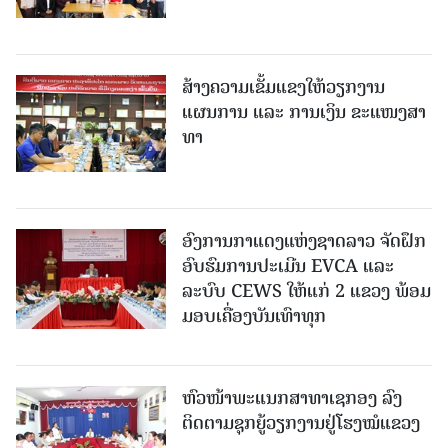
ສ້າງຄວາມເຂັ້ມແຂງໃຫ້ວຽກງານ
ແຜນການ ແລະ ການເງິນ ຂະແໜງສາ
ທາ
ອົງການກາແດງແຫ່ງຊາດລາວ ຈັດຝຶກ
ອົບຮົມການປະເມີນ EVCA ແລະ
ລະບົບ CEWS ໃຫ້ແກ່ 2 ແຂວງ ພ້ອມ
ມອບເຄື່ອງບັນເທົາທຸກ
ຫົວໜ້າພະແນກສາທາເຊກອງ ລົງ
ຕິດຕາມຊຸກຍູ້ວຽກງານຢູ່ໂຮງໝໍແຂວງ