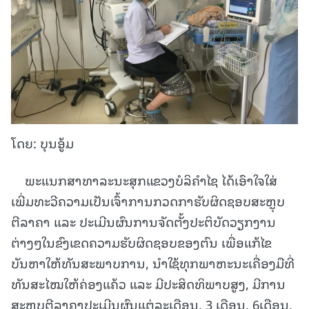
ໂດຍ: ບຸນອູ້ມ
ພະແນກສາທາລະນະສຸກແຂວງບໍລິຄໍາໄຊ ໄດ້ເອົາໃຈໃສ່
ເພີ່ມທະວີຄວາມເປັນເຈົ້າການກວດກາຮັບຜິດຊອບສະຫຼຸບ
ຕີລາຄາ ແລະ ປະເມີນຜົນການຈັດຕັ້ງປະຕິບັດວຽກງານ
ຕ່າງໆໃນຂົງເຂດຄວາມຮັບຜິດຊອບຂອງຕົນ ເພື່ອແກ້ໄຂ
ບັນຫາໃຫ້ທັນສະພາບການ, ນໍາໃຊ້ທຸກພາຫະນະເຄື່ອງມືທີ່
ທັນສະໄໝໃຫ້ຄ່ອງແຄ້ວ ແລະ ມີປະສິດທິພາບສູງ, ມີການ
ສະຫຼຸບຕີລາຄາປະເມີນຜົນແຕ່ລະເດືອນ, 3 ເດືອນ, 6ເດືອນ,