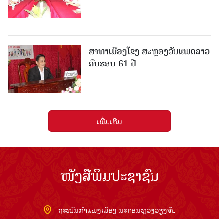
ສາທາເມືອງໂຂງ ສະຫຼອງວັນແພດລາວ
ຄົບຮອບ 61 ປີ
ເພີ່ມເຕີມ
ໜັງສືພິມປະຊາຊົນ
ຖະໜົນກຳແພງເມືອງ ນະຄອນຫຼວງວຽງຈັນ