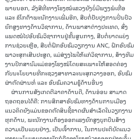
ພາຍນອກ, ລັງສີທີ່ທາງໂຮງໝໍແຂວງຍັງບໍ່ມີພຽງພໍເທື່ອ
ແລະ ຂໍໂກຕ້າພະນັກງານເພີ່ມອີກ, ສືບຕໍ່ປັບປຸງການປິ່ນປົວ
ຍົກສູງທາງດ້ານວິຊາການ, ດ້ານພາສາຕ່າງປະເທດ, ສົ່ງ
ແພດໝໍໄປອົບຮົມວິຊາການຢູ່ຂັ້ນສູນກາງ, ສືບຕໍ່ຍາດແຍ່ງ
ການຊ່ວຍເຫຼືອ, ສືບຕໍ່ຝຶກອົບຮົມວຽກງານ ANC, ຝຶກອົບຮົມ
ພາວະສຸກເສີນປະສູດ, ແມ່ສ່ຽງໄພໃຫ້ແກ່ວິຊາການ, ສ້າງທີມ
ງານປຶກສານົມແມ່ຂອງໂຮງໝໍໂດຍສະເພາະໃຫ້ສອດຄ່ອງ
ກັບນະໂຍບາຍທີ່ກະຊວງສາທາລະນະສຸກວາງອອກ, ອົບຮົມ
ຜ່າຕັດຜ່ານທໍ່ ແລະ ອົບຮົມຄວາມຮູ້ດ້ານອື່ນໆ
ຜ່ານການສັງເກດຕີລາຄາດ້ານດີ, ດ້ານອ່ອນ ສາມາດ
ຖອດຖອນໄດ້ຄື: ການສຶກສາອົບຮົມທາງດ້ານການເມືອງ
ແນວຄິດຍັງແມ່ນຂອດຕັດສິນຊີ້ຂາດຜົນສໍາເລັດໃນວຽກງານ
ທຸກດ້ານ, ພະນັກງານຕ້ອງອອກແຮງຍົກສູງບຸກບືນສ້າງ
ຄວາມເປັນແບບຢ່າງ, ເປັນເຈົ້າການ, ໃນການປະຕິບັດແນວ
ທາງນະໂຍບາຍຂອງພັກກໍຄືຂອງໂຮງໝໍວາງອອກຢ່າງເຂັ້ມ