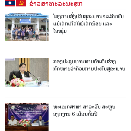
ຂ່າວສາທະລະນະສຸກ
ໂຄງການສົ່ງເສີມສຸຂະພາບຈະເລີນພັນ
ແມ່ເດັກເກີດໃໝ່ເດັກນ້ອຍ ແລະ
ໄວໜຸ່ມ
ກອງປະຊຸມທາບທາມຄໍາເຫັນຮ່າງ
ກົດໝາຍວ່າດ້ວຍການປະກັນສຸຂະພາບ
ພະແນກສາທາ ສາລະວັນ ສະຫຼຸບ
ວຽກງານ 6 ເດືອນຕົ້ນປີ