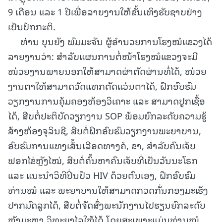
9 ເດືອນ ແລະ 1 ປີເພື່ອລາຍງານໃຫ້ຂັ້ນເທິງຮັບຊາບຢ່າງ
ເປັນປົກກະຕິ.
ທ່ານ ບຸນຍັງ ພົມມະຈັນ ຜູ້ອໍານວຍການໂຮງໝໍແຂວງໄດ້
ລາຍງານວ່າ: ສຳລັບແຜນການຕໍ່ໜ້າໂຮງໝໍແຂວງຈະມີ
ໜ່ວຍງານພາຍນອກໃຫ້ສາມາດຜ່າຕັດຜ່ານທໍ່ໄດ້, ໜ່ວຍ
ງານຕາໃຫ້ສາມາດວັດແທກຕັດແວ່ນຕາໄດ້, ຝຶກອົບຮົມ
ວຽກງານການຄຸ້ມຄອງຫ້ອງວິເຄາະ ແລະ ສາມາດປູກເຊື້ອ
ໄດ້, ສືບຕໍ່ປະຕິບັດວຽກງານ SOP ພ້ອມຍົກລະດັບຄວາມຮູ້
ສ້າງຫ້ອງຈຸລິນຊີ, ສືບຕໍ່ຝຶກອົບຮົມວຽກງານພະຍາບານ,
ອົບຮົມການແທງເສັ້ນເລືອດທາງຄໍ, ຂາ, ສຳລັບຄົນເຈັບ
ຟອກໄຂ່ຫຼັງໄໝ່, ສືບຕໍ່ຄົ້ນຫາຄົນເຈັບທີ່ເປັນວັນນະໂຣກ
ແລະ ແນະນຳວິທີປິ່ນປົວ HIV ດ້ວຍຕົນເອງ, ຝຶກອົບຮົມ
ທ່ານໝໍ ແລະ ພະຍາບານໃຫ້ສາມາດກວດກັ່ນກອງມະເຮັງ
ປາກມົດລູກໄດ້, ສືບຕໍ່ຈັດສົ່ງພະນັກງານໄປຮຽນຍົກລະດັບ
ຫຼັງມະຫາ ວິທະຍາໄລໃຫ້ໄດ້ ໂດຍສະເພາະແມ່ນທ່ານໝໍ