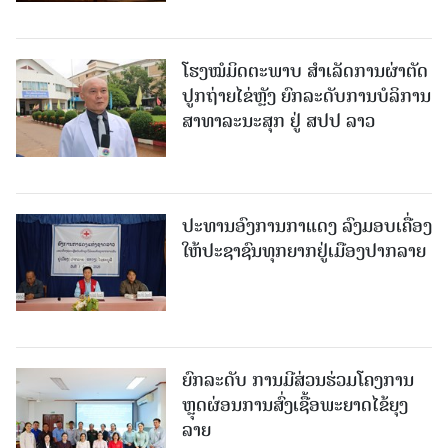
ໂຮງໝໍມິດຕະພາບ ສໍາເລັດການຜ່າຕັດ
ປູກຖ່າຍໄຂ່ຫຼັງ ຍົກລະດັບການບໍລິການ
ສາທາລະນະສຸກ ຢູ່ ສປປ ລາວ
ປະທານອົງການກາແດງ ລົງມອບເຄື່ອງ
ໃຫ້ປະຊາຊົນທຸກຍາກຢູ່ເມືອງປາກລາຍ
ຍົກລະດັບ ການມີສ່ວນຮ່ວມໂຄງການ
ຫຼຸດຜ່ອນການສົ່ງເຊື້ອພະຍາດໄຂ້ຍຸງ
ລາຍ