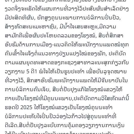
ງວດຈຶ່ງຈະເຮັດໃຫ້ແຜນການທີ່ວາງໄວ້ປະສົບຜົນສຳເລັດຢ່າງ
ມີປະສິດທິຜົນ, ຍົກສູງຄຸນນະພາບການບໍລິການປິ່ນປົວ,
ສ້າງທັດສະນະມະຫາຊົນ, ມີນໍ້າໃຈເສຍສະຫຼະ,ມີຄວາມ
ສາມັກຄີເພື່ອຜົນປະໂຫຍດລວມຂອງໂຮງໝໍ, ສືບຕໍ່ສຶກສາ
ອົບຮົມດ້ານການເມືອງ-ແນວຄິດໃຫ້ພະນັກງານແພດໝໍທຸກ
ຄົນເຂົ້າໃຈແຈ້ງຕໍ່ແນວທາງປ່ຽນແປງໃໝ່ຂອງພັກ, ປະຕິບັດ
ຕາມແຜນຍຸດທະສາດຂອງກະຊວງສາທາລະນະສຸກກ່ຽວກັບ
ວຽກງານ 5 ດີ1 ພໍໃຈໃຫ້ເປັນຮູບປະທໍາ ເພື່ອບັນລຸຈຸດໝາຍ
ທີ່ວາງໄວ້, ສຶກສາອົບຮົມພະນັກງານແພດໃຫ້ມີຈັນຍາບັນໃນ
ການບໍລິການຄົນເຈັບ, ສືບຕໍ່ປັບປຸງແກ້ໄຂໂຮງໝໍແຂວງໃຫ້
ກາຍເປັນໂຮງໝໍທີ່ມີຄຸນນະພາບ,ປະຕິບັດຕາມວິໃສທັດແຕ່ນີ້
ຮອດປີ 2025 ໃຫ້ໂຮງໝໍແຂວງເປັນໂຮງໝໍຄຸນນະທໍາ
ບໍລິການປະທັບໃຈປິ່ນປົວວ່ອງໄວກ້າວໄປສູ່ຄຸນນະທຳທີ່
ດີເລີດ.ສືບຕໍ່ປັບປຸງລະບົບການຄຸ້ມຄອງວຽກງານການເງິນ
ໃຫ້ຍືນຍົງປະສານພົວພັນທາງດ້ານວຽກງານປະກັນ