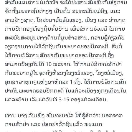
ສຳລັບແຜນການໃນຕໍ່ໜ້າ ຈະໄດ້ປະສານສົມທົບກັບອົງການ
ຈັດຕັ້ງມະຫາຊົນຕ່າງໆ ເປັນຕົ້ນ ສະຫະພັນແມ່ຍິງ, ແນວ
ລາວສ້າງຊາດ, ໂຄສະນາອົບຮົມແຂວງ, ເມືອງ ແລະ ອຳນາດ
ການປົກຄອງທ້ອງຖິ່ນຂັ້ນບ້ານ ເພື່ອຂໍການຮ່ວມມື ໃນການ
ສະໜັບສະໜູນທາງດ້ານຂໍ້ມູນຂ່າວສານ, ຄວາມຮູ້ກ່ຽວກັບ
ວຽກງານການໃຫ້ວັກຊິນກັນພະຍາດຮອບປົກກະຕິ. ສືບຕໍ່
ໃຫ້ການບໍລິການສັກຢາກັນພະຍາດຮອບປົກກະຕິ ຊຶ່ງ
ສາມາດປ້ອງກັນໄດ້ 10 ພະຍາດ. ໃຫ້ການບໍລິການສັກຢາ
ກັນພະຍາດຢູ່ໃນຈຸດຄົງທີ່ຂອງໂຮງໝໍແຂວງ, ໂຮງໝໍເມືອງ,
ສຸກສາລາທຸກໆແຫ່ງອາທິດລະ 1 ຄັ້ງ. ໃຫ້ການບໍລິການສັກ
ຢາກັນພະຍາດຮອບປົກກະຕິ ໃນແຕ່ລະເມືອງທຸກໆເດືອນໃນ
ແຕ່ລະບ້ານ ເລີ່ມແຕ່ວັນທີ 3-15 ຂອງແຕ່ລະເດືອນ.
ທ່ານ ນາງ ວັນເພັງ ພັນທະນາໄລ ໃຫ້ຮູ້ອີກວ່າ: ນອກຈາກ
ການສັກຢາ ແລະ ຢອດຢາວັກຊິນແລ້ວ ພະແນກ