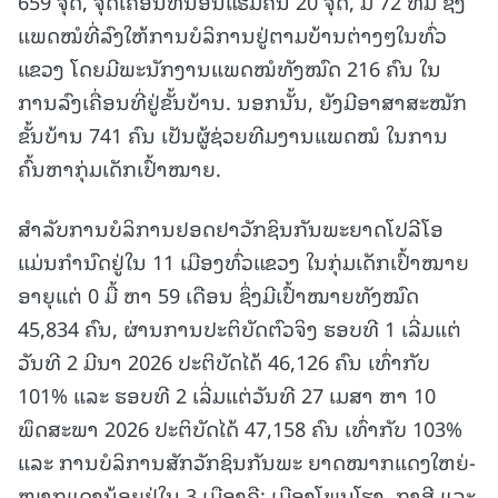
659 ຈຸດ, ຈຸດເຄື່ອນທີ່ນອນແຮມຄືນ 20 ຈຸດ, ມີ 72 ທີມ ຊຶ່ງ
ແພດໝໍທີ່ລົງໃຫ້ການບໍລິການຢູ່ຕາມບ້ານຕ່າງໆໃນທົ່ວ
ແຂວງ ໂດຍມີພະນັກງານແພດໝໍທັງໝົດ 216 ຄົນ ໃນ
ການລົງເຄື່ອນທີ່ຢູ່ຂັ້ນບ້ານ. ນອກນັ້ນ, ຍັງມີອາສາສະໝັກ
ຂັ້ນບ້ານ 741 ຄົນ ເປັນຜູ້ຊ່ວຍທີມງານແພດໝໍ ໃນການ
ຄົ້ນຫາກຸ່ມເດັກເປົ້າໝາຍ.
ສຳລັບການບໍລິການຢອດຢາວັກຊິນກັນພະຍາດໂປລີໂອ
ແມ່ນກຳນົດຢູ່ໃນ 11 ເມືອງທົ່ວແຂວງ ໃນກຸ່ມເດັກເປົ້າໝາຍ
ອາຍຸແຕ່ 0 ມື້ ຫາ 59 ເດືອນ ຊຶ່ງມີເປົ້າໝາຍທັງໝົດ
45,834 ຄົນ, ຜ່ານການປະຕິບັດຕົວຈິງ ຮອບທີ 1 ເລີ່ມແຕ່
ວັນທີ 2 ມີນາ 2026 ປະຕິບັດໄດ້ 46,126 ຄົນ ເທົ່າກັບ
101% ແລະ ຮອບທີ 2 ເລີ່ມແຕ່ວັນທີ 27 ເມສາ ຫາ 10
ພຶດສະພາ 2026 ປະຕິບັດໄດ້ 47,158 ຄົນ ເທົ່າກັບ 103%
ແລະ ການບໍລິການສັກວັກຊິນກັນພະ ຍາດໝາກແດງໃຫຍ່-
ໝາກແດງນ້ອຍຢູ່ໃນ 3 ເມືອງຄື: ເມືອງໂພນໂຮງ, ກາສີ ແລະ