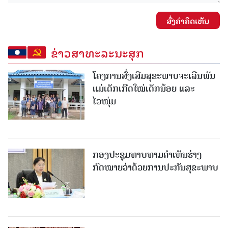
ສົ່ງຄໍາຄິດເຫັນ
ຂ່າວສາທະລະນະສຸກ
ໂຄງການສົ່ງເສີມສຸຂະພາບຈະເລີນພັນ
ແມ່ເດັກເກີດໃໝ່ເດັກນ້ອຍ ແລະ
ໄວໜຸ່ມ
ກອງປະຊຸມທາບທາມຄໍາເຫັນຮ່າງ
ກົດໝາຍວ່າດ້ວຍການປະກັນສຸຂະພາບ