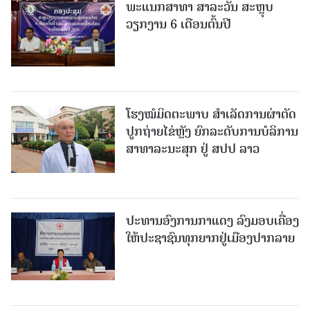
ພະແນກສາທາ ສາລະວັນ ສະຫຼຸບ
ວຽກງານ 6 ເດືອນຕົ້ນປີ
ໂຮງໝໍມິດຕະພາບ ສໍາເລັດການຜ່າຕັດ
ປູກຖ່າຍໄຂ່ຫຼັງ ຍົກລະດັບການບໍລິການ
ສາທາລະນະສຸກ ຢູ່ ສປປ ລາວ
ປະທານອົງການກາແດງ ລົງມອບເຄື່ອງ
ໃຫ້ປະຊາຊົນທຸກຍາກຢູ່ເມືອງປາກລາຍ