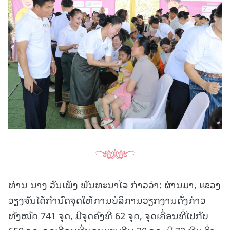
ທ່ານ ນາງ ວັນເພັງ ພັນທະນາໄລ ກ່າວວ່າ: ຜ່ານມາ, ແຂວງ
ວຽງຈັນໄດ້ກຳນົດຈຸດໃຫ້ການບໍລິການວຽກງານດັ່ງກ່າວ
ທັງໝົດ 741 ຈຸດ, ມີຈຸດຄົງທີ່ 62 ຈຸດ, ຈຸດເຄື່ອນທີ່ໄປກັບ