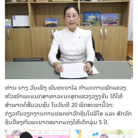
ທ່ານ ນາງ ວັນເພັງ ພັນທະນາໄລ ກຳມະການພັກແຂວງ
ຫົວໜ້າພະແນກສາທາລະນະສຸກແຂວງວຽງຈັນ ໄດ້ໃຫ້
ສຳພາດຕໍ່ສື່ມວນຊົນ ໃນວັນທີ 20 ພຶດສະພານີ້ວ່າ:
ກ່ຽວກັບວຽກງານການຢອດຢາວັກຊິນໂປລີໂອ ແລະ ສັກວັກ
ຊິນປ້ອງກັນພະຍາດໝາກແດງໃຫ້ເດັກລຸ່ມ 5 ປີ.