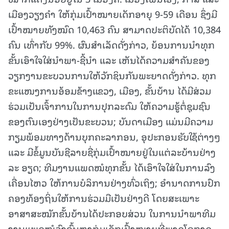
ເມືອງວຽງຄຳ ໃຫ້ກຸ່ມເປົ້າໝາຍເດັກອາຍຸ 9-59 ເດືອນ ຊຶ່ງມີ
ເປົ້າໝາຍທັງໝົດ 10,463 ຄົນ ສາມາດປະຕິບັດໄດ້ 10,384
ຄົນ ເທົ່າກັບ 99%. ຜົນສຳເລັດດັ່ງກ່າວ, ຍ້ອນການນໍາທຸກ
ຂັ້ນເອົາໃຈໃສ່ນໍາພາ-ຊີ້ນຳ ແລະ ເຫັນໄດ້ຄວາມສຳຄັນຂອງ
ວຽກງານຂະບວນການໃຫ້ວັກຊິນກັນພະຍາດດັ່ງກ່າວ. ທຸກ
ຂະແໜງການອ້ອມຂ້າງແຂວງ, ເມືອງ, ຂັ້ນບ້ານ ໄດ້ມີສ່ວມ
ຮ່ວມເປັນເຈົ້າການໃນການປຸກລະດົມ ໃຫ້ຄວາມຮູ້ຕໍ່ຊຸມຊົນ
ຂອງຕົນເອງຢ່າງເປັນຂະບວນ; ບັນດາເມືອງ ແມ່ນມີຄວາມ
ກຽມພ້ອມທາງດ້ານບຸກຄະລາກອນ, ອຸປະກອນຮັບໃຊ້ຕ່າງໆ
ແລະ ມີຂໍ້ມູນບັນຊີລາຍຊື່ກຸ່ມເປົ້າໝາຍຢູ່ໃນແຕ່ລະບ້ານຢ່າງ
ລະ ອຽດ; ທີມງານແພດໝໍທຸກຂັ້ນ ໄດ້ເອົາໃຈໃສ່ໃນການລົງ
ເຄື່ອນໄຫວ ໃຫ້ການບໍລິການຢ່າງທົ່ວເຖິງ; ອໍານາດການປົກ
ຄອງທ້ອງຖິ່ນໃຫ້ການຮ່ວມມືເປັນຢ່າງດີ ໂດຍສະເພາະ
ອາສາສະໝັກຂັ້ນບ້ານໄດ້ປະກອບສ່ວນ ໃນການນໍາພາທີມ
ງານແພດໝໍລົງຄົ້ນຫາກຸ່ມເດັກເປົ້າໝາຍທີ່ພາດໂອກາດ