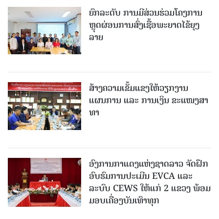
ຍົກລະດັບ ການມີສ່ວນຮ່ວມໂຄງການ
ຫຼຸດຜ່ອນການສົ່ງເຊື້ອພະຍາດໄຂ້ຍຸງ
ລາຍ
ສ້າງຄວາມເຂັ້ມແຂງໃຫ້ວຽກງານ
ແຜນການ ແລະ ການເງິນ ຂະແໜງສາ
ທາ
ອົງການກາແດງແຫ່ງຊາດລາວ ຈັດຝຶກ
ອົບຮົມການປະເມີນ EVCA ແລະ
ລະບົບ CEWS ໃຫ້ແກ່ 2 ແຂວງ ພ້ອມ
ມອບເຄື່ອງບັນເທົາທຸກ