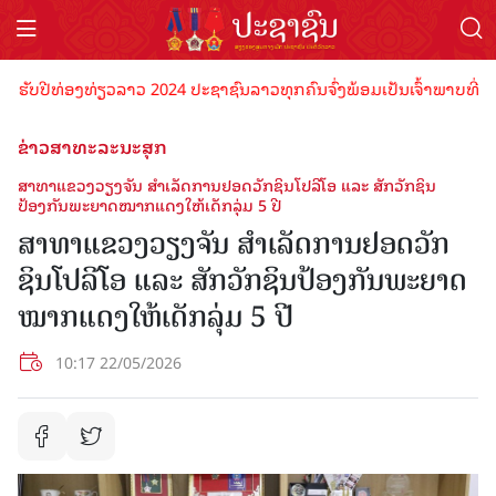
ບປີທ່ອງທ່ຽວລາວ 2024 ປະຊາຊົນລາວທຸກຄົນຈົ່ງພ້ອມເປັນເຈົ້າພາບທີ່ດີ ຕ້ອນ
ຂ່າວສາທະລະນະສຸກ
ສາທາແຂວງວຽງຈັນ ສຳເລັດການຢອດວັກຊິນໂປລີໂອ ແລະ ສັກວັກຊິນ
ປ້ອງກັນພະຍາດໝາກແດງໃຫ້ເດັກລຸ່ມ 5 ປີ
ສາທາແຂວງວຽງຈັນ ສຳເລັດການຢອດວັກ
ຊິນໂປລີໂອ ແລະ ສັກວັກຊິນປ້ອງກັນພະຍາດ
ໝາກແດງໃຫ້ເດັກລຸ່ມ 5 ປີ
10:17 22/05/2026