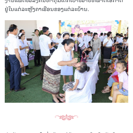
ຢູ່ໃນແຕ່ລະຫຼັງຄາເຮືອນຂອງແຕ່ລະບ້ານ.