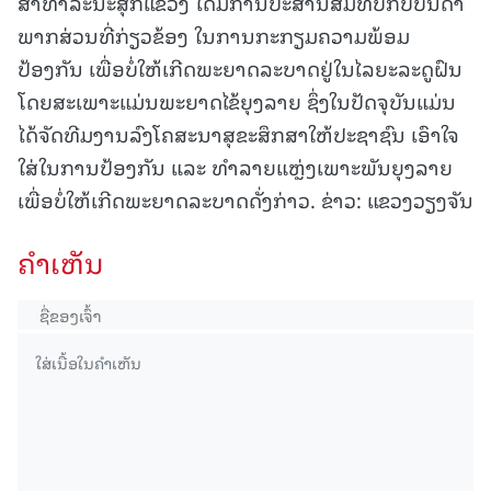
ສາທາລະນະສຸກແຂວງ ໄດ້ມີການປະສານສົມທົບກັບບັນດາ
ພາກສ່ວນທີ່ກ່ຽວຂ້ອງ ໃນການກະກຽມຄວາມພ້ອມ
ປ້ອງກັນ ເພື່ອບໍ່ໃຫ້ເກີດພະຍາດລະບາດຢູ່ໃນໄລຍະລະດູຝົນ
ໂດຍສະເພາະແມ່ນພະຍາດໄຂ້ຍຸງລາຍ ຊຶ່ງໃນປັດຈຸບັນແມ່ນ
ໄດ້ຈັດທີມງານລົງໂຄສະນາສຸຂະສຶກສາໃຫ້ປະຊາຊົນ ເອົາໃຈ
ໃສ່ໃນການປ້ອງກັນ ແລະ ທຳລາຍແຫຼ່ງເພາະພັນຍຸງລາຍ
ເພື່ອບໍ່ໃຫ້ເກີດພະຍາດລະບາດດັ່ງກ່າວ. ຂ່າວ: ແຂວງວຽງຈັນ
ຄໍາເຫັນ