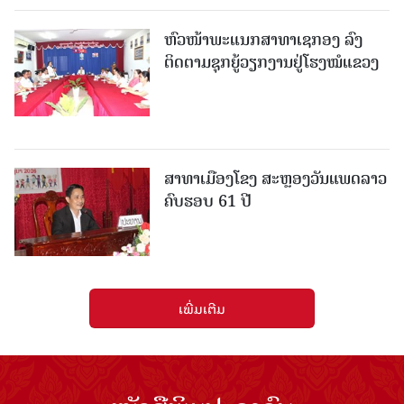
ຫົວໜ້າພະແນກສາທາເຊກອງ ລົງ
ຕິດຕາມຊຸກຍູ້ວຽກງານຢູ່ໂຮງໝໍແຂວງ
ສາທາເມືອງໂຂງ ສະຫຼອງວັນແພດລາວ
ຄົບຮອບ 61 ປີ
ເພີ່ມເຕີມ