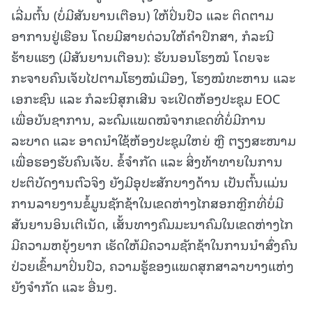
ເລີ່ມຕົ້ນ (ບໍ່ມີສັນຍານເຕືອນ) ໃຫ້ປິ່ນປົວ ແລະ ຕິດຕາມ
ອາການຢູ່ເຮືອນ ໂດຍມີສາຍດ່ວນໃຫ້ຄໍາປຶກສາ, ກໍລະນີ
ຮ້າຍແຮງ (ມີສັນຍານເຕືອນ): ຮັບນອນໂຮງໝໍ ໂດຍຈະ
ກະຈາຍຄົນເຈັບໄປຕາມໂຮງໝໍເມືອງ, ໂຮງໝໍທະຫານ ແລະ
ເອກະຊົນ ແລະ ກໍລະນີສຸກເສີນ ຈະເປີດຫ້ອງປະຊຸມ EOC
ເພື່ອບັນຊາການ, ລະດົມແພດໝໍຈາກເຂດທີ່ບໍ່ມີການ
ລະບາດ ແລະ ອາດນໍາໃຊ້ຫ້ອງປະຊຸມໃຫຍ່ ຫຼື ຕຽງສະໜາມ
ເພື່ອຮອງຮັບຄົນເຈັບ. ຂໍ້ຈໍາກັດ ແລະ ສິ່ງທ້າທາຍໃນການ
ປະຕິບັດງານຕົວຈິງ ຍັງມີອຸປະສັກບາງດ້ານ ເປັນຕົ້ນແມ່ນ
ການລາຍງານຂໍ້ມູນຊັກຊ້າໃນເຂດຫ່າງໄກສອກຫຼີກທີ່ບໍ່ມີ
ສັນຍານອິນເຕີເນັດ, ເສັ້ນທາງຄົມມະນາຄົມໃນເຂດຫ່າງໄກ
ມີຄວາມຫຍຸ້ງຍາກ ເຮັດໃຫ້ມີຄວາມຊັກຊ້າໃນການນໍາສົ່ງຄົນ
ປ່ວຍເຂົ້າມາປິ່ນປົວ, ຄວາມຮູ້ຂອງແພດສຸກສາລາບາງແຫ່ງ
ຍັງຈໍາກັດ ແລະ ອື່ນໆ.