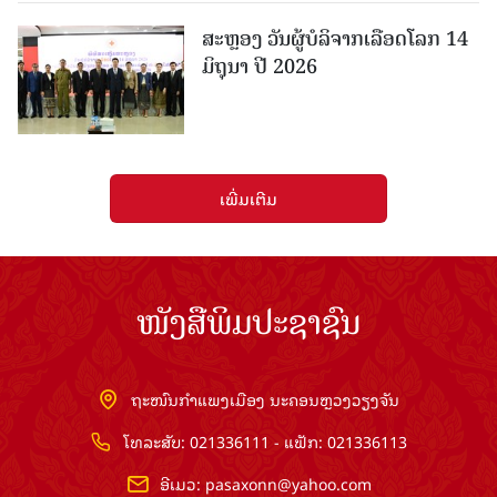
ສະຫຼອງ ວັນຜູ້ບໍລິຈາກເລືອດໂລກ 14
ມິຖຸນາ ປີ 2026
ເພີ່ມເຕີມ
ໜັງສືພິມປະຊາຊົນ
ຖະໜົນກຳແພງເມືອງ ນະຄອນຫຼວງວຽງຈັນ
ໂທລະສັບ: 021336111 - ແຟັກ: 021336113
ອີເມວ:
pasaxonn@yahoo.com