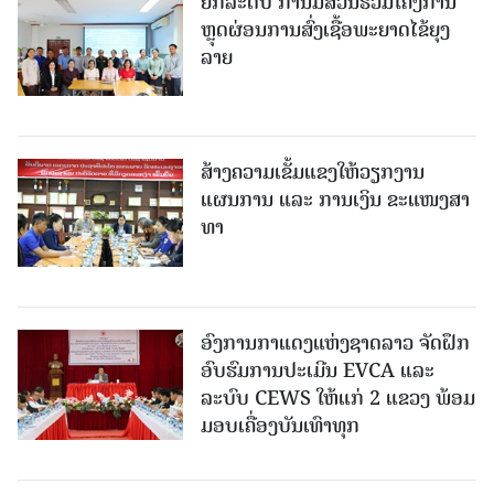
ຍົກລະດັບ ການມີສ່ວນຮ່ວມໂຄງການ
ຫຼຸດຜ່ອນການສົ່ງເຊື້ອພະຍາດໄຂ້ຍຸງ
ລາຍ
ສ້າງຄວາມເຂັ້ມແຂງໃຫ້ວຽກງານ
ແຜນການ ແລະ ການເງິນ ຂະແໜງສາ
ທາ
ອົງການກາແດງແຫ່ງຊາດລາວ ຈັດຝຶກ
ອົບຮົມການປະເມີນ EVCA ແລະ
ລະບົບ CEWS ໃຫ້ແກ່ 2 ແຂວງ ພ້ອມ
ມອບເຄື່ອງບັນເທົາທຸກ