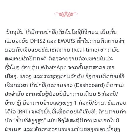
ປັດຈຸບັນ ໄດ້ມີການນໍາໃຊ້ເຕັກໂນໂລຊີດິຈິຕອນ ເປັນຕົ້ນ
ແມ່ນລະບົບ DHIS2 ແລະ EWARS ເຂົ້າໃນການຕິດຕາມຈໍາ
ນວນຄົນເຈັບແບບທັນເຫດການ (Real-time) ຫາກພົບ
ສະພາບຜິດປົກກະຕິ ຕ້ອງລາຍງານດ່ວນພາຍໃນ 24
ຊົ່ວໂມງ ຜ່ານກຸ່ມ WhatsApp ຈາກຂັ້ນສຸກສາລາ ຫາ
ເມືອງ, ແຂວງ ແລະ ກະຊວງຕາມລໍາດັບ ຊຶ່ງການຕິດຕາມໄຂ້
ເລືອດອອກ ໄດ້ນໍາໃຊ້ກະດານຂ່າວ (Dashboard) ຕິດຕາມ
ປະຈໍາວັນ ຫາກພົບຜູ້ປ່ວຍບໍ່ມີອາການເຕືອນ 5 ກໍລະນີ/
ບ້ານ ຫຼື ມີອາການຮ້າຍແຮງພຽງ 1 ກໍລະນີ/ບ້ານ, ທີມຕອບ
ໂຕ້ໄວ (RRT) ຈະລົງພື້ນທີ່ເພື່ອຕອບໂຕ້ທັນທີ. ດ້ານການກໍາ
ນົດ “ພື້ນທີ່ສ່ຽງສູງ” ແມ່ນອີງໃສ່ສະຖິຕິການລະບາດໃນປີ
ຜ່ານມາ ແລະ ອັດຕາຄວາມໜາແໜ້ນຂອງໜອນນໍ້າຍຸງ