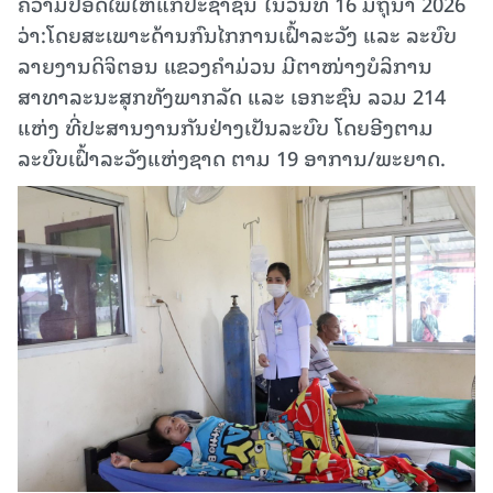
ຄວາມປອດໄພໃຫ້ແກ່ປະຊາຊົນ ໃນວັນທີ 16 ມິຖຸນາ 2026
ວ່າ:ໂດຍສະເພາະດ້ານກົນໄກການເຝົ້າລະວັງ ແລະ ລະບົບ
ລາຍງານດິຈິຕອນ ແຂວງຄໍາມ່ວນ ມີຕາໜ່າງບໍລິການ
ສາທາລະນະສຸກທັງພາກລັດ ແລະ ເອກະຊົນ ລວມ 214
ແຫ່ງ ທີ່ປະສານງານກັນຢ່າງເປັນລະບົບ ໂດຍອີງຕາມ
ລະບົບເຝົ້າລະວັງແຫ່ງຊາດ ຕາມ 19 ອາການ/ພະຍາດ.