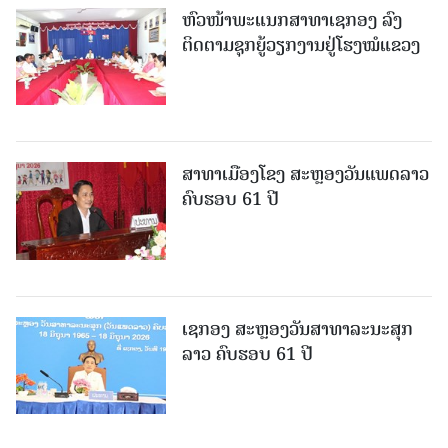
ຫົວໜ້າພະແນກສາທາເຊກອງ ລົງ
ຕິດຕາມຊຸກຍູ້ວຽກງານຢູ່ໂຮງໝໍແຂວງ
ສາທາເມືອງໂຂງ ສະຫຼອງວັນແພດລາວ
ຄົບຮອບ 61 ປີ
ເຊກອງ ສະຫຼອງວັນສາທາລະນະສຸກ
ລາວ ຄົບຮອບ 61 ປີ