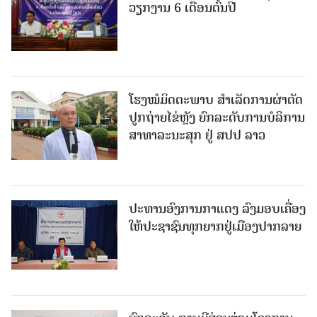
ວຽກງານ 6 ເດືອນຕົ້ນປີ
ໂຮງໝໍມິດຕະພາບ ສໍາເລັດການຜ່າຕັດ
ປູກຖ່າຍໄຂ່ຫຼັງ ຍົກລະດັບການບໍລິການ
ສາທາລະນະສຸກ ຢູ່ ສປປ ລາວ
ປະທານອົງການກາແດງ ລົງມອບເຄື່ອງ
ໃຫ້ປະຊາຊົນທຸກຍາກຢູ່ເມືອງປາກລາຍ