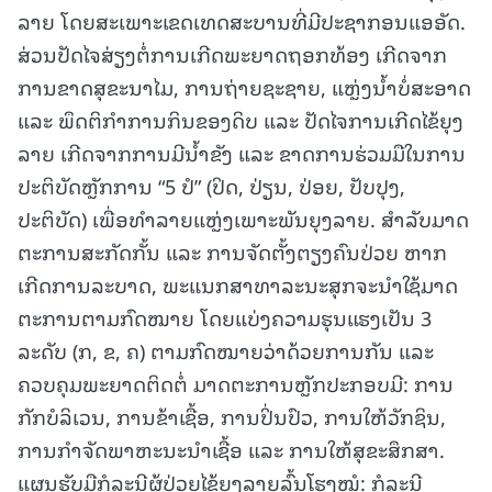
ລາຍ ໂດຍສະເພາະເຂດເທດສະບານທີ່ມີປະຊາກອນແອອັດ.
ສ່ວນປັດໄຈສ່ຽງຕໍ່ການເກີດພະຍາດຖອກທ້ອງ ເກີດຈາກ
ການຂາດສຸຂະນາໄມ, ການຖ່າຍຊະຊາຍ, ແຫຼ່ງນໍ້າບໍ່ສະອາດ
ແລະ ພຶດຕິກໍາການກິນຂອງດິບ ແລະ ປັດໄຈການເກີດໄຂ້ຍຸງ
ລາຍ ເກີດຈາກການມີນໍ້າຂັງ ແລະ ຂາດການຮ່ວມມືໃນການ
ປະຕິບັດຫຼັກການ “5 ປໍ” (ປິດ, ປ່ຽນ, ປ່ອຍ, ປັບປຸງ,
ປະຕິບັດ) ເພື່ອທໍາລາຍແຫຼ່ງເພາະພັນຍຸງລາຍ. ສໍາລັບມາດ
ຕະການສະກັດກັ້ນ ແລະ ການຈັດຕັ້ງຕຽງຄົນປ່ວຍ ຫາກ
ເກີດການລະບາດ, ພະແນກສາທາລະນະສຸກຈະນໍາໃຊ້ມາດ
ຕະການຕາມກົດໝາຍ ໂດຍແບ່ງຄວາມຮຸນແຮງເປັນ 3
ລະດັບ (ກ, ຂ, ຄ) ຕາມກົດໝາຍວ່າດ້ວຍການກັນ ແລະ
ຄວບຄຸມພະຍາດຕິດຕໍ່ ມາດຕະການຫຼັກປະກອບມີ: ການ
ກັກບໍລິເວນ, ການຂ້າເຊື້ອ, ການປິ່ນປົວ, ການໃຫ້ວັກຊິນ,
ການກໍາຈັດພາຫະນະນໍາເຊື້ອ ແລະ ການໃຫ້ສຸຂະສຶກສາ.
ແຜນຮັບມືກໍລະນີຜູ້ປ່ວຍໄຂ້ຍຸງລາຍລົ້ນໂຮງໝໍ: ກໍລະນີ