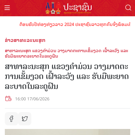
ຕ້ອນຮັບປີທ່ອງທ່ຽວລາວ 2024 ປະຊາຊົນລາວທຸກຄົນຈົ່ງພ້ອມເປັນເຈົ້າພ
ຂ່າວສາທະລະນະສຸກ
ສາທາລະນະສຸກ ແຂວງຄໍາມ່ວນ ວາງມາດຕະການເຂັ້ມງວດ ເຝົ້າລະວັງ ແລະ
ຮັບມືພະຍາດລະບາດໃນລະດູຝົນ
ສາທາລະນະສຸກ ແຂວງຄໍາມ່ວນ ວາງມາດຕະ
ການເຂັ້ມງວດ ເຝົ້າລະວັງ ແລະ ຮັບມືພະຍາດ
ລະບາດໃນລະດູຝົນ
16:00 17/06/2026