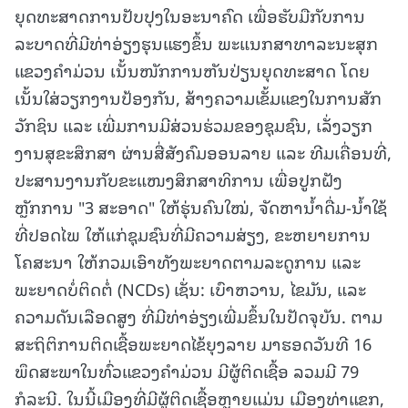
ຍຸດທະສາດການປັບປຸງໃນອະນາຄົດ ເພື່ອຮັບມືກັບການ
ລະບາດທີ່ມີທ່າອ່ຽງຮຸນແຮງຂຶ້ນ ພະແນກສາທາລະນະສຸກ
ແຂວງຄໍາມ່ວນ ເນັ້ນໜັກການຫັນປ່ຽນຍຸດທະສາດ ໂດຍ
ເນັ້ນໃສ່ວຽກງານປ້ອງກັນ, ສ້າງຄວາມເຂັ້ມແຂງໃນການສັກ
ວັກຊິນ ແລະ ເພີ່ມການມີສ່ວນຮ່ວມຂອງຊຸມຊົນ, ເລັ່ງວຽກ
ງານສຸຂະສຶກສາ ຜ່ານສື່ສັງຄົມອອນລາຍ ແລະ ທີມເຄື່ອນທີ່,
ປະສານງານກັບຂະແໜງສຶກສາທິການ ເພື່ອປູກຝັງ
ຫຼັກການ "3 ສະອາດ" ໃຫ້ຮຸ່ນຄົນໃໝ່, ຈັດຫານໍ້າດື່ມ-ນໍ້າໃຊ້
ທີ່ປອດໄພ ໃຫ້ແກ່ຊຸມຊົນທີ່ມີຄວາມສ່ຽງ, ຂະຫຍາຍການ
ໂຄສະນາ ໃຫ້ກວມເອົາທັງພະຍາດຕາມລະດູການ ແລະ
ພະຍາດບໍ່ຕິດຕໍ່ (NCDs) ເຊັ່ນ: ເບົາຫວານ, ໄຂມັນ, ແລະ
ຄວາມດັນເລືອດສູງ ທີ່ມີທ່າອ່ຽງເພີ່ມຂຶ້ນໃນປັດຈຸບັນ. ຕາມ
ສະຖິຕິການຕິດເຊື້ອພະຍາດໄຂ້ຍຸງລາຍ ມາຮອດວັນທີ 16
ພຶດສະພາໃນທົ່ວແຂວງຄໍາມ່ວນ ມີຜູ້ຕິດເຊື້ອ ລວມມີ 79
ກໍລະນີ. ໃນນີ້ເມືອງທີ່ມີຜູ້ຕິດເຊື້ອຫຼາຍແມ່ນ ເມືອງທ່າແຂກ,