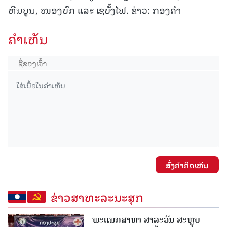
ຫີນບູນ, ໜອງບົກ ແລະ ເຊບັ້ງໄຟ. ຂ່າວ: ກອງຄໍາ
ຄໍາເຫັນ
ສົ່ງຄໍາຄິດເຫັນ
ຂ່າວສາທະລະນະສຸກ
ພະແນກສາທາ ສາລະວັນ ສະຫຼຸບ