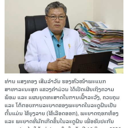
ທ່ານ ແສງທອງ ເສີມລໍາວັນ ຮອງຫົວໜ້າພະແນກ
ສາທາລະນະສຸກ ແຂວງຄໍາມ່ວນ ໄດ້ເປີດເຜີຍເຖິງຄວາມ
ພ້ອມ ແລະ ແຜນຍຸດທະສາດໃນການເຝົ້າລະວັງ, ຄວບຄຸມ
ແລະ ໂຕ້ຕອບການລະບາດຂອງພະຍາດໃນລະດູຝົນເປັນ
ຕົ້ນແມ່ນ ໄຂ້ຍຸງລາຍ (ໄຂ້ເລືອດອອກ), ພະຍາດຖອກທ້ອງ
ແລະ ພະຍາດທີ່ມັກເກີດຂຶ້ນໃນລະດູຝົນ ເພື່ອຮັບປະກັນ