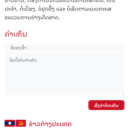
ປະຈຳ, ຕໍ່ເນື່ອງ, ບໍ່ຢຸດຢັ້ງ ແລະ ບໍ່ເຮັດຕາມແບບກະແສ
ຂະບວນການຢ່າງເດັດຂາດ.
ຄໍາເຫັນ
ສົ່ງຄໍາຄິດເຫັນ
ຂ່າວຕ່າງປະເທດ