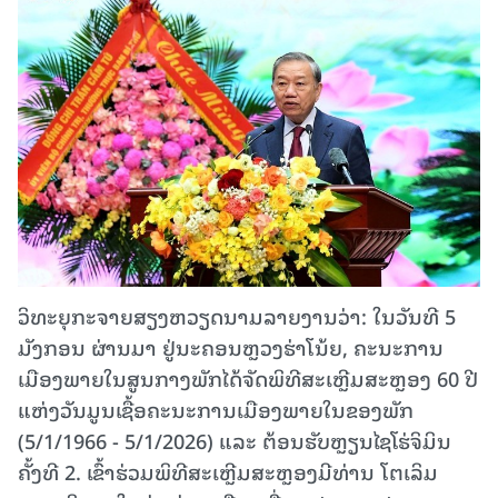
ວິທະຍຸກະຈາຍສຽງຫວຽດນາມລາຍງານວ່າ: ໃນວັນທີ 5
ມັງກອນ ຜ່ານມາ ຢູ່ນະຄອນຫຼວງຮ່າໂນ້ຍ, ຄະນະການ
ເມືອງພາຍໃນສູນກາງພັກໄດ້ຈັດພິທີສະເຫຼີມສະຫຼອງ 60 ປີ
ແຫ່ງວັນມູນເຊື້ອຄະນະການເມືອງພາຍໃນຂອງພັກ
(5/1/1966 - 5/1/2026) ແລະ ຕ້ອນຮັບຫຼຽນໄຊໂຮ່ຈິມິນ
ຄັ້ງທີ 2. ເຂົ້າຮ່ວມພິທີສະເຫຼີມສະຫຼອງມີທ່ານ ໂຕເລິມ