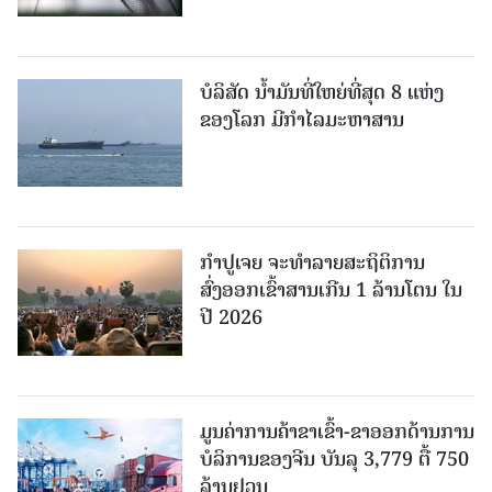
ບໍລິສັດ ນ້ຳມັນທີ່ໃຫຍ່ທີ່ສຸດ 8 ແຫ່ງ
ຂອງໂລກ ມີກຳໄລມະຫາສານ
ກຳປູເຈຍ ຈະທຳລາຍສະຖິຕິການ
ສົ່ງອອກເຂົ້າສານເກີນ 1 ລ້ານໂຕນ ໃນ
ປີ 2026
ມູນຄ່າການຄ້າຂາເຂົ້າ-ຂາອອກດ້ານການ
ບໍລິການຂອງຈີນ ບັນລຸ 3,779 ຕື້ 750
ລ້ານຢວນ