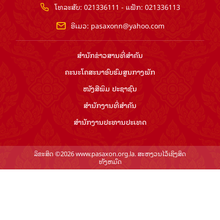
ໂທລະສັບ: 021336111 - ແຟັກ: 021336113
ອີເມວ:
pasaxonn@yahoo.com
ສຳ​ນັກ​ຂ່າວ​ສານ​ທີ່​ສຳ​ຄັນ​
ຄະນະໂຄສະນາອົບຮົມ​ສູນ​ກາງ​ພັກ
ໜັງສືພິມ ປະ​ຊາ​ຊົນ
ສຳ​ນັກ​ງານ​ທີ່​ສຳ​ຄັນ
ສຳ​ນັກ​ງານ​ປະ​ທານ​ປະ​ເທດ
ລິຂະສິດ ©2026 www.pasaxon.org.la. ສະຫງວນໄວ້ເຊິງສິດ
ທັງຫມົດ