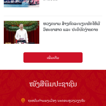
ຫວຽດນາມ ສ້າງກົດລະບຽບພັກໃຫ້ມີ
ວິທະຍາສາດ ແລະ ປະຕິບັດງ່າຍດາຍ
ເພີ່ມເຕີມ
ໜັງສືພິມປະຊາຊົນ
ຖະໜົນກຳແພງເມືອງ ນະຄອນຫຼວງວຽງຈັນ