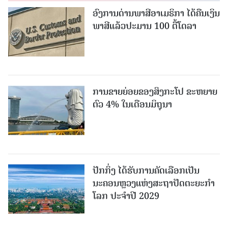
ອົງການດ່ານພາສີອາເມຣິກາ ໄດ້ຄືນເງິນ
ພາສີແລ້ວປະມານ 100 ຕື້ໂດລາ
ການຂາຍຍ່ອຍຂອງສິງກະໂປ ຂະຫຍາຍ
ຕົວ 4% ໃນເດືອນມິຖຸນາ
ປັກກິ່ງ ໄດ້ຮັບການຄັດເລືອກເປັນ
ນະຄອນຫຼວງແຫ່ງສະຖາປັດຕະຍະກຳ
ໂລກ ປະຈຳປີ 2029