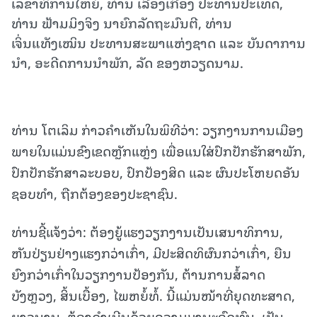
ເລຂາທິການໃຫຍ່, ທ່ານ ເລືອງເກື່ອງ ປະທານປະເທດ,
ທ່ານ ຟ້າມມິງຈິງ ນາຍົກລັດຖະມົນຕີ, ທ່ານ
ເຈິ່ນແທັງເໝິນ ປະທານສະພາແຫ່ງຊາດ ແລະ ບັນດາການ
ນຳ, ອະດີດການນຳພັກ, ລັດ ຂອງຫວຽດນາມ.
ທ່ານ ໂຕເລິມ ກ່າວຄຳເຫັນໃນພິທີວ່າ: ວຽກງານການເມືອງ
ພາຍໃນແມ່ນຂົງເຂດຫຼັກແຫຼ່ງ ເພື່ອແນໃສ່ປົກປັກຮັກສາພັກ,
ປົກປັກຮັກສາລະບອບ, ປົກປ້ອງສິດ ແລະ ຜົນປະໂຫຍດອັນ
ຊອບທຳ, ຖືກຕ້ອງຂອງປະຊາຊົນ.
ທ່ານຊີ້ແຈ້ງວ່າ: ຕ້ອງຍູ້ແຮງວຽກງານເປັນເສນາທິການ,
ຫັນປ່ຽນຢ່າງແຮງກວ່າເກົ່າ, ມີປະສິດທິຜົນກວ່າເກົ່າ, ຍືນ
ຍົງກວ່າເກົ່າໃນວຽກງານປ້ອງກັນ, ຕ້ານການສໍ້ລາດ
ບັງຫຼວງ, ສິ້ນເບື້ອງ, ໄພຫຍໍ້ທໍ້. ນີ້ແມ່ນໜ້າທີ່ຍຸດທະສາດ,
ຍາວນານ, ຕ້ອງດຳເນີນດ້ວຍຄວາມມານະອົດທົນ, ເປັນ