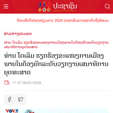
ຕ້ອນຮັບປີທ່ອງທ່ຽວລາວ 2024 ປະຊາຊົນລາວທຸກຄົນຈົ່ງພ້ອມເປັນເຈົ້າ
ຂ່າວຕ່າງປະເທດ
ທ່ານ ໂຕ​ເລິມ ຮຽກ​ຮ້ອງ​ຂະ​ແໜງການ​ເມືອງ​ພາຍ​ໃນ​ຕ້ອງ​ຍົກ​ລະ​ດັບ​​ວຽກ​ງານ
ເສ​ນາ​ທິ​ການ​ຍຸດ​ທະ​ສາດ
ທ່ານ ໂຕ​ເລິມ ຮຽກ​ຮ້ອງ​ຂະ​ແໜງການ​ເມືອງ​
ພາຍ​ໃນ​ຕ້ອງ​ຍົກ​ລະ​ດັບ​​ວຽກ​ງານເສ​ນາ​ທິ​ການ​
ຍຸດ​ທະ​ສາດ
11:57 06/01/2026