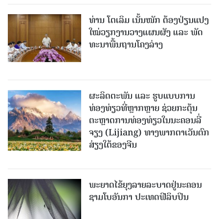
ທ່ານ ໂຕ​ເລິມ ເນັ້ນໜັກ ຕ້ອງ​ປ່ຽນ​ແປງ​
ໃໝ່​ວຽກ​ງານ​ວາງ​ແຜນ​ຜັງ ແລະ ​ພັດ​
ທະ​ນາ​ພື້ນ​ຖານ​ໂຄງ​ລ່າງ
ຜະລິດຕະພັນ ແລະ ຮູບແບບການ
ທ່ອງທ່ຽວທີ່ຫຼາກຫຼາຍ ຊ່ວຍກະຕຸ້ນ
ຕະຫຼາດການທ່ອງທ່ຽວໃນນະຄອນລີ່
ຈຽງ (Lijiang) ທາງພາກຕາເວັນຕົກ
ສ່ຽງໃຕ້ຂອງຈີນ
ພະຍາດໄຂ້ຍຸງລາຍລະບາດຢູ່ນະຄອນ
ຊາມໂບ​ອັນກາ ປະເທດຟີລິບປິນ